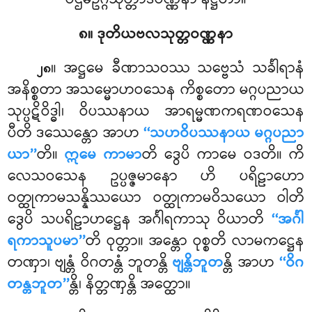
၈။ ဒုတိယဗလသုတ္တဝဏ္ဏနာ
။ အဋ္ဌမေ ခီဏာသဝဿ သဗ္ဗေသံ သင်္ခါရာနံ
၂၈
အနိစ္စတာ အသမ္မောဟဝသေန ကိစ္စတော မဂ္ဂပညာယ
သုပ္ပဋိဝိဒ္ဓါ၊ ဝိပဿနာယ အာရမ္မဏကရဏဝသေန
ပီတိ ဒဿေန္တော အာဟ
‘‘သဟဝိပဿနာယ မဂ္ဂပညာ
ယာ’’
တိ။
ဣမေ ကာမာ
တိ ဒွေပိ ကာမေ ဝဒတိ။ ကိ
လေသဝသေန ဥပ္ပဇ္ဇမာနော ဟိ ပရိဠာဟော
ဝတ္ထုကာမသန္နိဿယော ဝတ္ထုကာမဝိသယော ဝါတိ
ဒွေပိ သပရိဠာဟဋ္ဌေန အင်္ဂါရကာသု ဝိယာတိ
‘‘အင်္ဂါ
ရကာသူပမာ’’
တိ ဝုတ္တာ။ အန္တော ဝုစ္စတိ လာမကဋ္ဌေန
တဏှာ၊ ဗျန္တံ ဝိဂတန္တံ ဘူတန္တိ
ဗျန္တိဘူတ
န္တိ အာဟ
‘‘ဝိဂ
တန္တဘူတ’’
န္တိ၊ နိတ္တဏှန္တိ အတ္ထော။