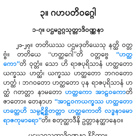
၃။ ဂဟပတိဝဂ္ဂေါ
၁-၇။ ပဌမဥဂ္ဂသုတ္တာဒိဝဏ္ဏနာ
။ တတိယဿ ပဌမဒုတိယေသု နတ္ထိ ဝတ္တ
၂၁-၂၇
ဗ္ဗံ။ တတိယေ ‘‘ဟတ္ထဂေါ’’တိ ဝတ္တဗ္ဗေ
‘‘ဟတ္ထ
ကော’’
တိ ဝုတ္တံ။ သော ဟိ ရာဇပုရိသာနံ ဟတ္ထတော
ယက္ခဿ ဟတ္ထံ၊ ယက္ခဿ ဟတ္ထတော ဘဂဝတော
ဟတ္ထံ
၊ ဘဂဝတော ဟတ္ထတော ပုန ရာဇပုရိသာနံ ဟ
တ္ထံ ဂတတ္တာ နာမတော
ဟတ္ထကော အာဠဝကော
တိ
ဇာတော။ တေနာဟ
‘‘အာဠဝကယက္ခဿ ဟတ္ထတော
ဟတ္ထေဟိ သမ္ပဋိစ္ဆိတတ္တာ ဟတ္ထကောတိ လဒ္ဓနာမော
ရာဇကုမာရော’’
တိ။ စတုတ္ထာဒီနိ ဥတ္တာနတ္ထာနေဝ။
ပဌမဥဂ္ဂသုတ္တာဒိဝဏ္ဏနာ နိဋ္ဌိတာ။