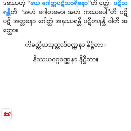
ဒဿေတုံ
‘‘ယေ ဂေါတ္တပဋိသာရိနော’’
တိ ဝုတ္တံ။
ပဋိသ
ရန္တီ
တိ ‘‘အဟံ ဂေါတမော၊ အဟံ ကဿပေါ’’တိ ပဋိ
ပဋိ အတ္တနော ဂေါတ္တံ အနုဿရန္တိ ပဋိဇာနန္တိ ဝါတိ အ
တ္ထော။
ကိမတ္ထိယသုတ္တာဒိဝဏ္ဏနာ နိဋ္ဌိတာ။
နိဿယဝဂ္ဂဝဏ္ဏနာ နိဋ္ဌိတာ။
📜