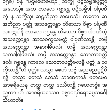
၁၅၆) ပန ‘‘ပဌမဗောဓိယဉှိ ဘိက္ခူ ပဋိသမ္ဘိဒါပ္ပတ္တာ
အဟေသုံ။ အထ ကာလေ ဂစ္ဆန္တေ ပဋိသမ္ဘိဒါ ပါပုဏိ
တုံ န သက္ခိံသု၊ ဆဠဘိညာ အဟေသုံ။ တတော ဆ
အဘိညာ ပတ္တုံ အသက္ကောန္တာ တိဿော ဝိဇ္ဇာ ပါပုဏိံ
သု။ ဣဒါနိ ကာလေ ဂစ္ဆန္တေ တိဿော ဝိဇ္ဇာ ပါပုဏိတုံ
အသက္ကောန္တာ အာသဝက္ခယမတ္တံ ပါပုဏိဿန္တိ၊ တမ္ပိ
အသက္ကောန္တာ အနာဂါမိဖလံ၊ တမ္ပိ အသက္ကောန္တာ
သကဒါဂါမိဖလံ၊ တမ္ပိ အသက္ကောန္တာ သောတာပတ္တိ
ဖလံ၊ ဂစ္ဆန္တေ ကာလေ သောတာပတ္တိဖလမ္ပိ ပတ္တုံ န သ
က္ခိဿန္တီ’’တိ ဝုတ္တံ။ ယသ္မာ စေတံ သဗ္ဗံ အညမညပ္ပဋိဝိ
ရုဒ္ဓံ၊ တသ္မာ တေသံ တေသံ ဘာဏကာနံ မတမေဝ
အာစရိယေန တတ္ထ တတ္ထ ဒဿိတန္တိ ဂဟေတဗ္ဗံ။ အ
ညထာ ဟိ အာစရိယဿေဝ ပုဗ္ဗာပရဝိရောဓပ္ပသင်္ဂေါ
သိယာတိ။