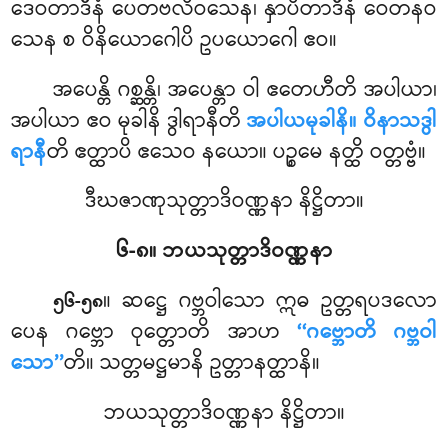
ဒေဝတာဒီနံ ပေတဗလိဝသေန၊ နှာပိတာဒီနံ ဝေတနဝ
သေန စ ဝိနိယောဂေါပိ ဥပယောဂေါ ဧဝ။
အပေန္တိ ဂစ္ဆန္တိ၊ အပေန္တာ ဝါ ဧတေဟီတိ အပါယာ၊
အပါယာ ဧဝ မုခါနိ ဒွါရာနီတိ
အပါယမုခါနိ။ ဝိနာသဒွါ
ရာနီ
တိ ဧတ္ထာပိ ဧသေဝ နယော။ ပဉ္စမေ နတ္ထိ ဝတ္တဗ္ဗံ။
ဒီဃဇာဏုသုတ္တာဒိဝဏ္ဏနာ နိဋ္ဌိတာ။
၆-၈။ ဘယသုတ္တာဒိဝဏ္ဏနာ
။ ဆဋ္ဌေ
ဂဗ္ဘဝါသော ဣဓ ဥတ္တရပဒလော
၅၆-၅၈
ပေန ဂဗ္ဘော ဝုတ္တောတိ အာဟ
‘‘ဂဗ္ဘောတိ ဂဗ္ဘဝါ
သော’’
တိ။ သတ္တမဋ္ဌမာနိ ဥတ္တာနတ္ထာနိ။
ဘယသုတ္တာဒိဝဏ္ဏနာ နိဋ္ဌိတာ။