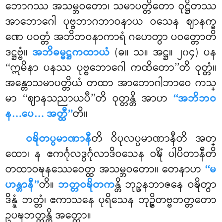
ဘောဂဿ အသမ္ဘဝတော၊ သမာပတ္တိတော ဝုဋ္ဌိတဿ
အာဘောဂေါ ပုဗ္ဗဘာဂဘာဝနာယ ဝသေန ဈာနက္ခ
ဏေ ပဝတ္တံ အဘိဘဝနာကာရံ ဂဟေတွာ ပဝတ္တောတိ
ဒဋ္ဌဗ္ဗံ။
အဘိဓမ္မဋ္ဌကထာယံ
(ဓ။ သ။ အဋ္ဌ။ ၂၀၄) ပန
‘‘ဣမိနာ ပနဿ ပုဗ္ဗဘောဂေါ ကထိတော’’တိ ဝုတ္တံ။
အန္တောသမာပတ္တိယံ
တထာ အာဘောဂါဘာဝေ ကသ္
မာ ‘‘ဈာနသညာယပီ’’တိ ဝုတ္တန္တိ အာဟ
‘‘အဘိဘဝ
န…ပေ… အတ္ထီ’’
တိ။
ဝဍ္ဎိတပ္ပမာဏာနီ
တိ ဝိပုလပ္ပမာဏာနီတိ အတ္
ထော၊ န ဧကင်္ဂုလဒွင်္ဂုလာဒိဝသေန ဝဍ္ဎိံ ပါပိတာနီတိ
တထာဝဍ္ဎနဿေဝေတ္ထ အသမ္ဘဝတော။ တေနာဟ
‘‘မ
ဟန္တာနီ’’
တိ။
ဘတ္တဝဍ္ဎိတက
န္တိ ဘုဉ္ဇနဘာဇနေ ဝဍ္ဎိတွာ
ဒိန္နံ ဘတ္တံ၊ ဧကာသနေ ပုရိသေန ဘုဉ္ဇိတဗ္ဗဘတ္တတော
ဥပဍ္ဎဘတ္တန္တိ အတ္ထော။