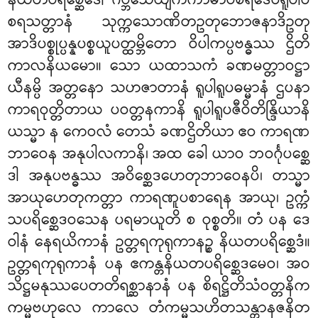
နိယတပရိစ္ဆေဒေါ ဂဗ္ဘသေယျကကာမာဝစရဒေဝရူပါဝ
စရသတ္တာနံ သုက္ကသောဏိတဥတုဘောဇနာဒိဥတု
အာဒိပစ္စုပ္ပန္နပစ္စယူပတ္ထမ္ဘိတော ဝိပါကပ္ပဗန္ဓဿ ဌိတိ
ကာလနိယမော။ သော ယထာသကံ ခဏမတ္တာဝဋ္ဌာ
ယီနမ္ပိ အတ္တနော သဟဇာတာနံ ရူပါရူပဓမ္မာနံ ဌပနာ
ကာရဝုတ္တိတာယ ပဝတ္တနကာနိ ရူပါရူပဇီဝိတိန္ဒြိယာနိ
ယသ္မာ န ကေဝလံ တေသံ ခဏဌိတိယာ ဧဝ ကာရဏ
ဘာဝေန အနုပါလကာနိ၊ အထ ခေါ ယာဝ ဘဝင်္ဂုပစ္ဆေ
ဒါ အနုပဗန္ဓဿ အဝိစ္ဆေဒဟေတုဘာဝေနပိ၊ တသ္မာ
အာယုဟေတုကတ္တာ ကာရဏူပစာရေန အာယု၊ ဥက္ကံ
သပရိစ္ဆေဒဝသေန ပရမာယူတိ စ ဝုစ္စတိ။ တံ ပန ဒေ
ဝါနံ နေရယိကာနံ ဥတ္တရကုရုကာနဉ္စ နိယတပရိစ္ဆေဒံ။
ဥတ္တရကုရုကာနံ ပန ဧကန္တနိယတပရိစ္ဆေဒမေဝ၊ အဝ
သိဋ္ဌမနုဿပေတတိရစ္ဆာနာနံ ပန စိရဋ္ဌိတိသံဝတ္တနိက
ကမ္မဗဟုလေ ကာလေ တံကမ္မသဟိတသန္တာနဇနိတ