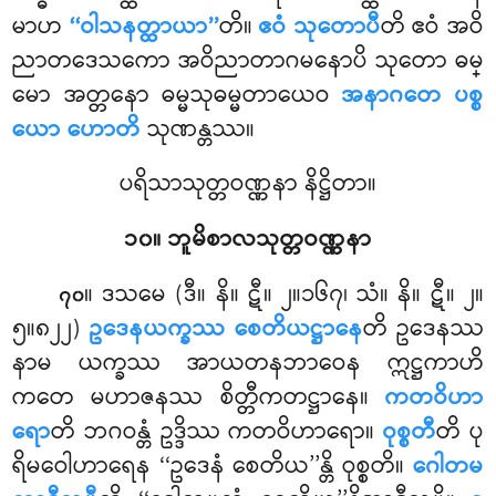
မာဟ
‘‘ဝါသနတ္ထာယာ’’
တိ။
ဧဝံ သုတောပီ
တိ ဧဝံ အဝိ
ညာတဒေသကော အဝိညာတာဂမနောပိ သုတော ဓမ္
မော အတ္တနော ဓမ္မသုဓမ္မတာယေဝ
အနာဂတေ ပစ္စ
ယော ဟောတိ
သုဏန္တဿ။
ပရိသာသုတ္တဝဏ္ဏနာ နိဋ္ဌိတာ။
၁၀။ ဘူမိစာလသုတ္တဝဏ္ဏနာ
။ ဒသမေ (ဒီ။ နိ။ ဋီ။ ၂။၁၆၇၊ သံ။ နိ။ ဋီ။ ၂။
၇၀
၅။၈၂၂)
ဥဒေနယက္ခဿ စေတိယဋ္ဌာနေ
တိ ဥဒေနဿ
နာမ ယက္ခဿ အာယတနဘာဝေန ဣဋ္ဌကာဟိ
ကတေ မဟာဇနဿ စိတ္တီကတဋ္ဌာနေ။
ကတဝိဟာ
ရော
တိ ဘဂဝန္တံ ဥဒ္ဒိဿ ကတဝိဟာရော။
ဝုစ္စတီ
တိ ပု
ရိမဝေါဟာရေန ‘‘ဥဒေနံ စေတိယ’’န္တိ ဝုစ္စတိ။
ဂေါတမ