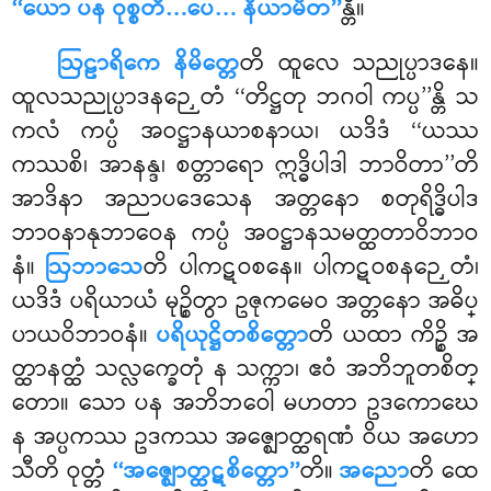
‘‘ယော ပန ဝုစ္စတိ…ပေ… နိယာမိတ’’
န္တိ။
ဩဠာရိကေ နိမိတ္တေ
တိ ထူလေ သညုပ္ပာဒနေ။
ထူလသညုပ္ပာဒနဉှေတံ ‘‘တိဋ္ဌတု ဘဂဝါ ကပ္ပ’’န္တိ သ
ကလံ ကပ္ပံ အဝဋ္ဌာနယာစနာယ၊ ယဒိဒံ ‘‘ယဿ
ကဿစိ၊ အာနန္ဒ၊ စတ္တာရော ဣဒ္ဓိပါဒါ ဘာဝိတာ’’တိ
အာဒိနာ အညာပဒေသေန အတ္တနော စတုရိဒ္ဓိပါဒ
ဘာဝနာနုဘာဝေန ကပ္ပံ အဝဋ္ဌာနသမတ္ထတာဝိဘာဝ
နံ။
ဩဘာသေ
တိ ပါကဋဝစနေ။ ပါကဋဝစနဉှေတံ၊
ယဒိဒံ ပရိယာယံ မုဉ္စိတွာ ဥဇုကမေဝ အတ္တနော အဓိပ္
ပာယဝိဘာဝနံ။
ပရိယုဋ္ဌိတစိတ္တော
တိ ယထာ ကိဉ္စိ အ
တ္ထာနတ္ထံ သလ္လက္ခေတုံ န သက္ကာ၊ ဧဝံ အဘိဘူတစိတ္
တော။ သော ပန အဘိဘဝေါ မဟတာ ဥဒကောဃေ
န အပ္ပကဿ ဥဒကဿ အဇ္ဈောတ္ထရဏံ ဝိယ အဟော
သီတိ ဝုတ္တံ
‘‘အဇ္ဈောတ္ထဋစိတ္တော’’
တိ။
အညော
တိ ထေ