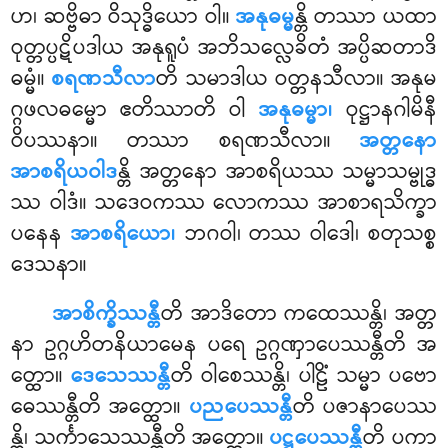
ဟ၊ ဆဗ္ဗိဓာ ဝိသုဒ္ဓိယော ဝါ။
အနုဓမ္မ
န္တိ တဿာ ယထာ
ဝုတ္တပ္ပဋိပဒါယ အနုရူပံ အဘိသလ္လေခိတံ အပ္ပိဆတာဒိ
ဓမ္မံ။
စရဏသီလာ
တိ သမာဒါယ ဝတ္တနသီလာ။ အနုမ
ဂ္ဂဖလဓမ္မော ဧတိဿာတိ ဝါ
အနုဓမ္မာ၊
ဝုဋ္ဌာနဂါမိနီ
ဝိပဿနာ။ တဿာ စရဏသီလာ။
အတ္တနော
အာစရိယဝါဒ
န္တိ အတ္တနော အာစရိယဿ သမ္မာသမ္ဗုဒ္ဓ
ဿ ဝါဒံ။ သဒေဝကဿ လောကဿ အာစာရသိက္ခာ
ပနေန
အာစရိယော၊
ဘဂဝါ၊ တဿ ဝါဒေါ၊ စတုသစ္စ
ဒေသနာ။
အာစိက္ခိဿန္တီ
တိ
အာဒိတော ကထေဿန္တိ၊ အတ္တ
နာ ဥဂ္ဂဟိတနိယာမေန ပရေ ဥဂ္ဂဏှာပေဿန္တီတိ အ
တ္ထော။
ဒေသေဿန္တီ
တိ ဝါစေဿန္တိ၊ ပါဠိံ သမ္မာ ပဗော
ဓေဿန္တီတိ အတ္ထော။
ပညပေဿန္တီ
တိ ပဇာနာပေဿ
န္တိ၊ သင်္ကာသေဿန္တီတိ အတ္ထော။
ပဋ္ဌပေဿန္တီ
တိ ပကာ