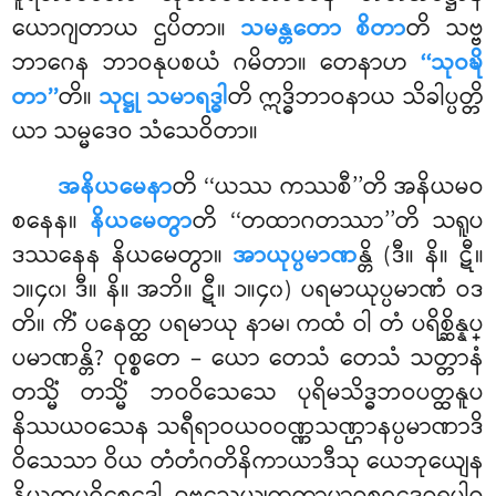
ယောဂျတာယ ဌပိတာ။
သမန္တတော စိတာ
တိ သဗ္ဗ
ဘာဂေန ဘာဝနုပစယံ ဂမိတာ။ တေနာဟ
‘‘သုဝဍ္ဎိ
တာ’’
တိ။
သုဋ္ဌု သမာရဒ္ဓါ
တိ ဣဒ္ဓိဘာဝနာယ သိခါပ္ပတ္တိ
ယာ သမ္မဒေဝ သံသေဝိတာ။
အနိယမေနာ
တိ ‘‘ယဿ ကဿစီ’’တိ အနိယမဝ
စနေန။
နိယမေတွာ
တိ ‘‘တထာဂတဿာ’’တိ သရူပ
ဒဿနေန နိယမေတွာ။
အာယုပ္ပမာဏ
န္တိ (ဒီ။ နိ။ ဋီ။
၁။၄၀၊ ဒီ။ နိ။ အဘိ။ ဋီ။ ၁။၄၀) ပရမာယုပ္ပမာဏံ ဝဒ
တိ။ ကိံ ပနေတ္ထ ပရမာယု နာမ၊ ကထံ ဝါ တံ ပရိစ္ဆိန္နပ္
ပမာဏန္တိ? ဝုစ္စတေ – ယော တေသံ တေသံ သတ္တာနံ
တသ္မိံ တသ္မိံ ဘဝဝိသေသေ ပုရိမသိဒ္ဓဘဝပတ္ထနူပ
နိဿယဝသေန သရီရာဝယဝဝဏ္ဏသဏ္ဌာနပ္ပမာဏာဒိ
ဝိသေသာ ဝိယ တံတံဂတိနိကာယာဒီသု ယေဘုယျေန