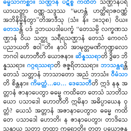
ဓမ္မသာကစ္ဆာ။ သဏ္ဌာနံ ပဋိစ္စ ကထိတံ
သဏ္ဌာနပရိ
ယာယတ္တာ ဝဏ္ဏ-သဒ္ဒဿ ‘‘မဟန္တံ ဟတ္ထိရာဇဝဏ္ဏံ
အဘိနိမ္မိနိတွာ’’တိအာဒီသု (သံ။ နိ။ ၁။၁၃၈) ဝိယ။
တေသ
န္တိ ပဒံ ဥဘယပဒါပေက္ခံ ‘‘တေသမ္ပိ လက္ခဏသ
ဏ္ဌာနံ ဝိယ သတ္ထု သရီရသဏ္ဌာနံ တေသံ ကေဝလံ
ပညာယတိ ဧဝါ’’တိ။ နာပိ အာမုတ္တမဏိကုဏ္ဍလော
ဘဂဝါ ဟောတီတိ ယောဇနာ။
ဆိန္နဿရာ
တိ ဒွိဓာ ဘိ
န္နဿရာ။
ဂဂ္ဂရဿရာ
တိ ဇဇ္ဇရိတဿရာ။
ဘာသန္တရ
န္တိ
တေသံ သတ္တာနံ ဘာသာတော အညံ ဘာသံ။
ဝီမံသာ
တိ စိန္တနာ။
ကိမတ္ထံ…ပေ… ဒေသေတီ
တိ ဣဒံ နနု အ
တ္တာနံ ဇာနာပေတွာ ဓမ္မေ ကထိတေ တေသံ သာတိသ
ယော
ပသာဒေါ ဟောတီတိ ဣမိနာ အဓိပ္ပာယေန ဝု
တ္တံ? ယေသံ အတ္တာနံ အဇာနာပေတွာဝ ဓမ္မေ ကထိ
တေ ပသာဒေါ ဟောတိ၊ န ဇာနာပေတွာ၊ တာဒိသေ
သန္ဓာယ သတ္ထာ တထာ ကရောတိ။ တတ္ထ ပယောဇန