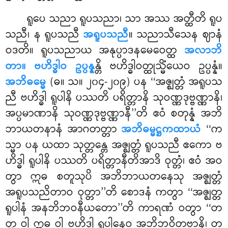
ရူပေ သညာ ရူပသညာ၊ သာ အဿ အတ္ထီတိ ရူပ
သညီ၊ န ရူပသညီ
အရူပသညီ
။ သညာသီသေန
ဈာနံ
ဝဒတိ။ ရူပသညာယ အနုပ္ပာဒနမေဝေတ္ထ
အလာဘိ
တာ။ ဗဟိဒ္ဓါဝ ဥပ္ပန္န
န္တိ ဗဟိဒ္ဓါဝတ္ထုသ္မိံယေဝ ဥပ္ပန္နံ။
အဘိဓမ္မေ
(ဓ။ သ။ ၂၀၄-၂၀၉) ပန ‘‘အဇ္ဈတ္တံ အရူပသ
ညီ ဗဟိဒ္ဓါ ရူပါနိ ပဿတိ ပရိတ္တာနိ သုဝဏ္ဏဒုဗ္ဗဏ္ဏာနိ၊
အပ္ပမာဏာနိ သုဝဏ္ဏဒုဗ္ဗဏ္ဏာနီ’’တိ ဧဝံ စတုန္နံ အဘိ
ဘာယတနာနံ အာဂတတ္တာ
အဘိဓမ္မဋ္ဌကထာယံ
‘‘က
သ္မာ ပန ယထာ သုတ္တန္တေ အဇ္ဈတ္တံ ရူပသညီ ဧကော ဗ
ဟိဒ္ဓါ ရူပါနိ ပဿတိ ပရိတ္တာနီတိအာဒိ ဝုတ္တံ၊ ဧဝံ အဝ
တွာ ဣဓ စတူသုပိ အဘိဘာယတနေသု အဇ္ဈတ္တံ
အရူပသညိတာဝ ဝုတ္တာ’’တိ စောဒနံ ကတွာ ‘‘အဇ္ဈတ္တ
ရူပါနံ အနဘိဘဝနီယတော’’တိ ကာရဏံ ဝတွာ ‘‘တ
တ္ထ ဝါ ဣဓ ဝါ ဗဟိဒ္ဓါ ရူပါနေဝ အဘိဘဝိတဗ္ဗာနိ၊ တ