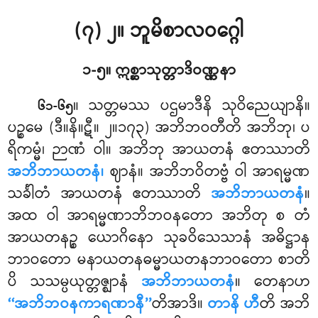
(၇) ၂။ ဘူမိစာလဝဂ္ဂေါ
၁-၅။ ဣစ္ဆာသုတ္တာဒိဝဏ္ဏနာ
။ သတ္တမဿ ပဌမာဒီနိ သုဝိညေယျာနိ။
၆၁-၆၅
ပဉ္စမေ (ဒီ။နိ။ဋီ။ ၂။၁၇၃) အဘိဘဝတီတိ အဘိဘု၊ ပ
ရိကမ္မံ၊ ဉာဏံ ဝါ။ အဘိဘု အာယတနံ ဧတဿာတိ
အဘိဘာယတနံ၊
ဈာနံ။ အဘိဘဝိတဗ္ဗံ ဝါ အာရမ္မဏ
သင်္ခါတံ အာယတနံ ဧတဿာတိ
အဘိဘာယတနံ
။
အထ ဝါ အာရမ္မဏာဘိဘဝနတော အဘိတု စ တံ
အာယတနဉ္စ ယောဂိနော သုခဝိသေသာနံ အဓိဋ္ဌာန
ဘာဝတော မနာယတနဓမ္မာယတနဘာဝတော စာတိ
ပိ သသမ္ပယုတ္တဇ္ဈာနံ
အဘိဘာယတနံ
။ တေနာဟ
‘‘အဘိဘဝနကာရဏာနီ’’
တိအာဒိ။
တာနိ ဟီ
တိ အဘိ