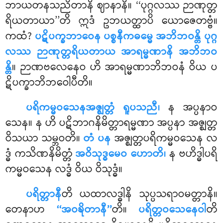
ဘာယတနသညိတာနိ ဈာနာနိ။ ‘‘ပုဂ္ဂလဿ ဉာဏုတ္တ
ရိယတာယာ’’တိ ဣဒံ ဥဘယတ္ထာပိ ယောဇေတဗ္ဗံ။
ကထံ?
ပဋိပက္ခဘာဝေန ပစ္စနီကဓမ္မေ အဘိဘဝန္တိ ပုဂ္ဂ
လဿ ဉာဏုတ္တရိယတာယ အာရမ္မဏာနိ အဘိဘဝ
န္တိ
။ ဉာဏဗလေနေဝ ဟိ အာရမ္မဏာဘိဘဝနံ ဝိယ ပ
ဋိပက္ခာဘိဘဝေါပီတိ။
ပရိကမ္မဝသေန
အဇ္ဈတ္တံ ရူပသညီ၊
န အပ္ပနာဝ
သေန။ န ဟိ ပဋိဘာဂနိမိတ္တာရမ္မဏာ အပ္ပနာ အဇ္ဈတ္တ
ဝိသယာ သမ္ဘဝတိ။
တံ ပန
အဇ္ဈတ္တပရိကမ္မဝသေန လ
ဒ္ဓံ ကသိဏနိမိတ္တံ
အဝိသုဒ္ဓမေဝ ဟောတိ၊
န ဗဟိဒ္ဓါပရိ
ကမ္မဝသေန လဒ္ဓံ ဝိယ ဝိသုဒ္ဓံ။
ပရိတ္တာနီ
တိ
ယထာလဒ္ဓါနိ သုပ္ပသရာဝမတ္တာနိ။
တေနာဟ
‘‘အဝဍ္ဎိတာနီ’’
တိ။
ပရိတ္တဝသေနေဝါ
တိ