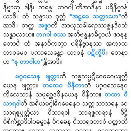
နိဗ္ဗာတု ဒါနိ၊ ဘန္တေ၊ ဘဂဝါ’’တိအာဒိနာ ပရိနိဗ္ဗာနံ
ယာစိ။ တံ သန္ဓာယ ဝုတ္တံ
‘‘အဋ္ဌမေ သတ္တာဟေ’’
တိ
အာဒိ။ တတ္ထ
အဇ္ဇာ
တိ အာယုသင်္ခါရောဿဇ္ဇနဒိဝသံ
သန္ဓာယာဟ။
ဘဂဝါ စဿ
အတိဗန္ဓနာဓိပ္ပာယံ ဇာနန္
တောပိ တံ အနာဝိကတွာ ပရိနိဗ္ဗာနဿ အကာလ
ဘာဝမေဝ ပကာသေန္တော ယာစနံ
ပဋိက္ခိပိ
။ တေနာ
ဟ
‘‘န တာဝါဟ’’
န္တိအာဒိ။
မဂ္ဂဝသေန ဗျတ္တာ
တိ သစ္စသမ္ပဋိဝေဓဝေယျတ္တိ
ယေန ဗျတ္တာ။
တထေဝ ဝိနီတာ
တိ မဂ္ဂဝသေနေဝ
ကိလေသာနံ သမုစ္ဆေဒဝိနယေန ဝိနီတာ။
တထာ ဝိ
သာရဒါ
တိ အရိယမဂ္ဂါဓိဂမေနေဝ သတ္ထုသာသနေ ဝေ
သာရဇ္ဇပ္ပတ္တိယာ ဝိသာရဒါ၊ သာရဇ္ဇကရာနံ ဒိဋ္ဌိ
ဝိစိကိစ္ဆာဒိပါပဓမ္မာနံ ဝိဂမေန ဝိသာရဒဘာဝံ ပတ္တာတိ