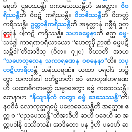
ရေဟိ ဌပေဿန္တိ၊ ပကာသေဿန္တီတိ အတ္ထော။
ဝိဝ
ရိဿန္တီ
တိ ဝိဝဋံ ကရိဿန္တိ။
ဝိဘဇိဿန္တီ
တိ ဝိဘတ္တံ
ကရိဿန္တိ။
ဥတ္တာနီကရိဿန္တီ
တိ အနုတ္တာနံ ဂမ္ဘီရံ ဥတ္
တာနံ ပါကဋံ ကရိဿန္တိ။
သဟဓမ္မေနာ
တိ ဧတ္ထ
ဓမ္မ
-
📜
သဒ္ဒေါ ကာရဏပရိယာယော ‘‘ဟေတုမှိ ဉာဏံ ဓမ္မပဋိ
သမ္ဘိဒါ’’တိအာဒီသု (ဝိဘ။ ၇၂၀) ဝိယာတိ အာဟ
‘‘သဟေတုကေန သကာရဏေန ဝစနေနာ’’
တိ။
သပ္
ပာဋိဟာရိယ
န္တိ သနိဿရဏံ။ ယထာ ပရဝါဒံ ဘဉ္ဇိ
တွာ သကဝါဒေါ ပတိဋ္ဌဟတိ၊ ဧဝံ ဟေတုဒါဟရဏေ
ဟိ ယထာဓိဂတမတ္ထံ သမ္ပာဒေတွာ ဓမ္မံ ကထေဿန္တိ။
တေနာဟ
‘‘နိယျာနိကံ ကတွာ ဓမ္မံ ဒေသေဿန္တီ’’
တိ၊
နဝဝိဓံ လောကုတ္တရဓမ္မံ ပဗောဓေဿန္တီတိ အတ္ထော။ ဧ
တ္ထ စ ‘‘ပညပေဿန္တီ’’တိအာဒီဟိ ဆဟိ ပဒေဟိ ဆ အ
တ္ထပဒါနိ ဒဿိတာနိ၊ အာဒိတော ပန ဒွီဟိ ပဒေဟိ ဆ