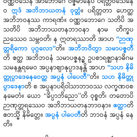
ဝဏ္ဏဝသေန အာဘောဂေ ဝိဇ္ဇမာနေပိ ပရိတ္တဝသေနေ
ဝ
ဣဒံ အဘိဘာယတနံ ဝုတ္တံ
။ ပရိတ္တတာ ဟေတ္ထ
အဘိဘဝနဿ ကာရဏံ။ ဝဏ္ဏာဘောဂေ သတိပိ အ
သတိပိ အဘိဘာယတနဘာဝနာ နာမ တိက္ခပ
ညဿေဝ သမ္ဘဝတိ၊ န ဣတရဿာတိ အာဟ
‘‘ဉာဏု
တ္တရိကော ပုဂ္ဂလော’’
တိ။
အဘိဘဝိတွာ သမာပဇ္ဇတီ
တိ ဧတ္ထ အဘိဘဝနံ သမာပဇ္ဇနဉ္စ ဥပစာရဇ္ဈာနာဓိဂမ
သမနန္တရမေဝ အပ္ပနာဈာနုပ္ပာဒနန္တိ အာဟ
‘‘သဟ နိမိ
တ္တုပ္ပာဒေနေဝေတ္ထ အပ္ပနံ ပါပေတီ’’
တိ။
သဟ နိမိတ္တု
ပ္ပာဒေနာ
တိ စ အပ္ပနာပရိဝါသာဘာဝဿ လက္ခဏဝစ
နမေတံ။ ယော ‘‘ခိပ္ပာဘိညော’’တိ ဝုစ္စတိ၊ တတောပိ
ဉာဏုတ္တရဿေဝ အဘိဘာယတနဘာဝနာ။
ဧတ္ထာ
တိ
ဧတသ္မိံ နိမိတ္တေ။
အပ္ပနံ ပါပေတီ
တိ ဘာဝနံ အပ္ပနံ နေ
တိ။