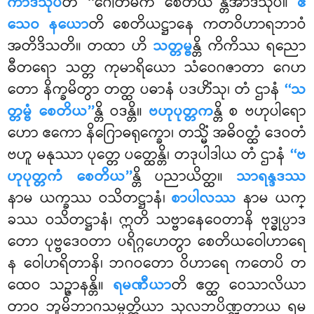
ကာဒီသုပီ
တိ ‘‘ဂေါတမကံ စေတိယ’’န္တိအာဒီသုပိ။
ဧ
သေဝ နယော
တိ စေတိယဋ္ဌာနေ ကတဝိဟာရဘာဝံ
အတိဒိသတိ။ တထာ ဟိ
သတ္တမ္ဗ
န္တိ ကိကိဿ ရညော
ဓီတရော သတ္တ ကုမာရိယော သံဝေဂဇာတာ ဂေဟ
တော နိက္ခမိတွာ တတ္ထ ပဓာနံ ပဒဟိံသု၊ တံ ဌာနံ
‘‘သ
တ္တမ္ဗံ စေတိယ’’
န္တိ ဝဒန္တိ။
ဗဟုပုတ္တက
န္တိ စ ဗဟုပါရော
ဟော ဧကော နိဂြောဓရုက္ခော၊ တသ္မိံ အဓိဝတ္ထံ ဒေဝတံ
ဗဟူ မနုဿာ ပုတ္တေ ပတ္ထေန္တိ၊ တဒုပါဒါယ တံ ဌာနံ
‘‘ဗ
ဟုပုတ္တကံ စေတိယ’’
န္တိ ပညာယိတ္ထ။
သာရန္ဒဒဿ
နာမ ယက္ခဿ ဝသိတဋ္ဌာနံ၊
စာပါလဿ
နာမ ယက္
ခဿ ဝသိတဋ္ဌာနံ၊ ဣတိ သဗ္ဗာနေဝေတာနိ ဗုဒ္ဓုပ္ပာဒ
တော ပုဗ္ဗဒေဝတာ ပရိဂ္ဂဟေတွာ စေတိယဝေါဟာရေ
န ဝေါဟရိတာနိ၊ ဘဂဝတော ဝိဟာရေ ကတေပိ တ
ထေဝ သဉ္ဇာနန္တိ။
ရမဏီယာ
တိ ဧတ္ထ ဝေသာလိယာ
တာဝ ဘူမိဘာဂသမ္ပတ္တိယာ သုလဘပိဏ္ဍတာယ ရမ