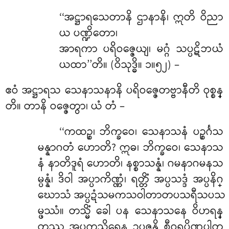
‘‘အဋ္ဌာရသေတာနိ ဌာနာနိ၊ ဣတိ ဝိညာ
ယ ပဏ္ဍိတော၊
အာရကာ ပရိဝဇ္ဇေယျ၊ မဂ္ဂံ သပ္ပဋိဘယံ
ယထာ’’တိ။ (ဝိသုဒ္ဓိ။ ၁။၅၂) –
ဧဝံ အဋ္ဌာရသ သေနာသနာနိ ပရိဝဇ္ဇေတဗ္ဗာနီတိ ဝုစ္စန္
တိ။ တာနိ ဝဇ္ဇေတွာ၊ ယံ တံ –
‘‘ကထဉ္စ၊ ဘိက္ခဝေ၊ သေနာသနံ ပဉ္စင်္ဂသ
မန္နာဂတံ ဟောတိ? ဣဓ၊ ဘိက္ခဝေ၊ သေနာသ
နံ နာတိဒူရံ ဟောတိ၊ နစ္စာသန္နံ၊ ဂမနာဂမနသ
မ္ပန္နံ၊ ဒိဝါ အပ္ပာကိဏ္ဏံ၊ ရတ္တိံ အပ္ပသဒ္ဒံ အပ္ပနိဂ္
ဃောသံ အပ္ပဍံသမကသဝါတာတပသရီသပသ
မ္ဖဿံ။ တသ္မိံ ခေါ ပန သေနာသနေ ဝိဟရန္
တဿ အပ္ပကသိရေန ဥပ္ပဇ္ဇန္တိ စီဝရပိဏ္ဍပါတ