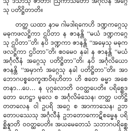
သု ဒိသာသု ဇာတာ၊ ဩကာသတော အင်္ဂုလီနံ အဂ္ဂေ
သု ပတိဋ္ဌိတာတိ။
တတ္ထ ယထာ နာမ ဂါမဒါရကေဟိ ဒဏ္ဍကဂ္ဂေသု
မဓုကဖလဋ္ဌိကာ ဌပိတာ န ဇာနန္တိ ‘‘မယံ ဒဏ္ဍကဂ္ဂေ
သု ဌပိတာ’’တိ၊ နပိ ဒဏ္ဍကာ ဇာနန္တိ ‘‘အမှေသု မဓုက
ဖလဋ္ဌိကာ ဌပိတာ’’တိ၊ ဧဝမေဝ နခါ န ဇာနန္တိ ‘‘မယံ
အင်္ဂုလီနံ အဂ္ဂေသု ပတိဋ္ဌိတာ’’တိ၊ နပိ အင်္ဂုလိယော
ဇာနန္တိ ‘‘အမှာကံ အဂ္ဂေသု နခါ ပတိဋ္ဌိတာ’’တိ။ အာ
ဘောဂပစ္စဝေက္ခဏဝိရဟိတာ ဟိ ဧတေ ဓမ္မာ အစေ
တနာ…ပေ… န ပုဂ္ဂလောတိ ဝဝတ္ထပေတိ။ ပရိစ္ဆေဒ
တော ဟေဋ္ဌာ မူလေ စ အင်္ဂုလိမံသေန၊ တတ္ထ ပတိဋ္ဌိ
တတလေန ဝါ ဥပရိ အဂ္ဂေ စ အာကာသေန၊ ဥဘ
တောပဿေသု အင်္ဂုလီနံ ဥဘတောကောဋိစမ္မေန ပရိ
စ္ဆိန္နာတိ ဝဝတ္ထပေတိ။ အယမေတေသံ သဘာဂပရိစ္ဆေ