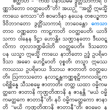
ဧတ္ထာဟ
– ‘‘ကထံ ပနာယမိမံ ဒွတ္တိံသာကာရံ ဝ
ဏ္ဏာဒိတော ဝဝတ္ထပေတီ’’တိ? အယဉှိ ‘‘အတ္ထိ ဣမသ္မိံ
ကာယေ ကေသာ’’တိ ဧဝမာဒိနာ နယေန တစပဉ္စကာ
ဒိဝိဘာဂတော ဒွတ္တိံသာကာရံ ဘာဝေန္တော
ကေသာ
တာဝ ဝဏ္ဏတော ကာဠကာတိ ဝဝတ္ထပေတိ၊ ယာဒိ
သကာ ဝါနေန ဒိဋ္ဌာ ဟောန္တိ။ သဏ္ဌာနတော ဒီဃဝဋ္ဋ
လိကာ တုလာဒဏ္ဍမိဝါတိ ဝဝတ္ထပေတိ။ ဒိသတော
ပန ယသ္မာ ဣမသ္မိံ ကာယေ နာဘိတော ဥဒ္ဓံ ဥပရိမာ
ဒိသာ အဓော ဟေဋ္ဌိမာတိ ဝုစ္စတိ၊ တသ္မာ ဣမဿ
ကာယဿ ဥပရိမာယ ဒိသာယ ဇာတာတိ ဝဝတ္ထပေ
တိ။ ဩကာသတော နလာဋန္တကဏ္ဏစူဠိကဂလဝါဋက
ပရိစ္ဆိန္နေ သီသစမ္မေ ဇာတာတိ။ တတ္ထ ယထာ ဝမ္မိကမ
တ္ထကေ ဇာတာနိ ကုဏ္ဌတိဏာနိ န ဇာနန္တိ ‘‘မယံ ဝမ္မိ
ကမတ္ထကေ ဇာတာနီ’’တိ၊ နပိ ဝမ္မိကမတ္ထကော ဇာနာ
တိ ‘‘မယိ ကုဏ္ဌတိဏာနိ ဇာတာနီ’’တိ၊ ဧဝမေဝ န