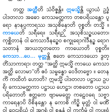
တတ္ထ
အတ္ထီ
တိ သံဝိဇ္ဇန္တိ။
ဣမသ္မိ
န္တိ ယွာယံ ဥဒ္ဓံ
ပါဒတလာ အဓော ကေသမတ္ထကာ တစပရိယန္တော ပူ
ရော နာနပ္ပကာရဿ အသုစိနောတိ ဝုစ္စတိ၊ တသ္မိံ
။
ကာယေ
တိ သရီရေ။ သရီရဉှိ အသုစိသဉ္စယတော၊
ကုစ္ဆိတာနံ ဝါ ကေသာဒီနဉ္စေဝ စက္ခုရောဂါဒီနဉ္စ ရောဂ
သတာနံ အာယဘူတတော ကာယောတိ ဝုစ္စတိ။
ကေသာ…ပေ… မုတ္တ
န္တိ ဧတေ ကေသာဒယော ဒွတ္
တိံသာကာရာ၊ တတ္ထ ‘‘အတ္ထိ ဣမသ္မိံ ကာယေ ကေသာ
အတ္ထိ လောမာ’’တိ ဧဝံ သမ္ဗန္ဓော ဝေဒိတဗ္ဗော
။ တေန
ကိံ ကထိတံ ဟောတိ? ဣမသ္မိံ ပါဒတလာ ပဋ္ဌာယ ဥပ
ရိ၊ ကေသမတ္ထကာ ပဋ္ဌာယ ဟေဋ္ဌာ၊ တစတော ပဋ္ဌာယ
ပရိတောတိ ဧတ္တကေ ဗျာမမတ္တေ ကဠေဝရေ သဗ္ဗာ
ကာရေနာပိ ဝိစိနန္တော န ကောစိ ကိဉ္စိ မုတ္တံ ဝါ မဏိံ
ဝါ ဝေဠုရိယံ ဝါ အဂရုံ ဝါ စန္ဒနံ ဝါ ကုင်္ကုမံ ဝါ ကပ္ပူရံ