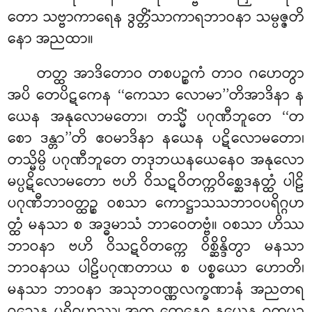
တော သဗ္ဗာကာရေန ဒွတ္တိံသာကာရဘာဝနာ သမ္ပဇ္ဇတိ
နော အညထာ။
တတ္ထ အာဒိတောဝ တစပဉ္စကံ တာဝ ဂဟေတွာ
အပိ တေပိဋကေန ‘‘ကေသာ လောမာ’’တိအာဒိနာ န
ယေန အနုလောမတော၊ တသ္မိံ ပဂုဏီဘူတေ ‘‘တ
စော ဒန္တာ’’တိ ဧဝမာဒိနာ နယေန ပဋိလောမတော၊
တသ္မိမ္ပိ ပဂုဏီဘူတေ တဒုဘယနယေနေဝ အနုလော
မပ္ပဋိလောမတော ဗဟိ ဝိသဋဝိတက္ကဝိစ္ဆေဒနတ္ထံ ပါဠိ
ပဂုဏီဘာဝတ္ထဉ္စ ဝစသာ ကောဋ္ဌာသသဘာဝပရိဂ္ဂဟ
တ္ထံ မနသာ စ အဒ္ဓမာသံ ဘာဝေတဗ္ဗံ။ ဝစသာ ဟိဿ
ဘာဝနာ ဗဟိ ဝိသဋဝိတက္ကေ ဝိစ္ဆိန္ဒိတွာ မနသာ
ဘာဝနာယ ပါဠိပဂုဏတာယ စ ပစ္စယော ဟောတိ၊
မနသာ ဘာဝနာ အသုဘဝဏ္ဏလက္ခဏာနံ အညတရ
ဝသေန ပရိဂ္ဂဟဿ၊ အထ တေနေဝ နယေန ဝက္ကပဉ္စ