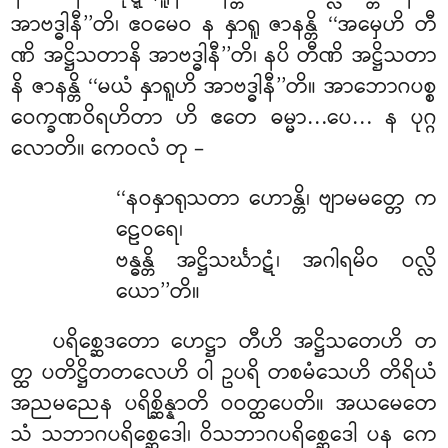
အာဗဒ္ဓါနီ’’တိ၊ ဧဝမေဝ န နှာရူ ဇာနန္တိ ‘‘အမှေဟိ တီ
ဏိ အဋ္ဌိသတာနိ အာဗဒ္ဓါနီ’’တိ၊ နပိ တီဏိ အဋ္ဌိသတာ
နိ ဇာနန္တိ ‘‘မယံ နှာရူဟိ အာဗဒ္ဓါနီ’’တိ။ အာဘောဂပစ္စ
ဝေက္ခဏဝိရဟိတာ ဟိ ဧတေ ဓမ္မာ…ပေ… န ပုဂ္ဂ
လောတိ။ ကေဝလံ တု –
‘‘နဝနှာရုသတာ
ဟောန္တိ၊ ဗျာမမတ္တေ က
ဠေဝရေ၊
ဗန္ဓန္တိ အဋ္ဌိသင်္ဃာဋံ၊ အဂါရမိဝ ဝလ္လိ
ယော’’တိ။
ပရိစ္ဆေဒတော ဟေဋ္ဌာ တီဟိ အဋ္ဌိသတေဟိ တ
တ္ထ ပတိဋ္ဌိတတလေဟိ ဝါ ဥပရိ တစမံသေဟိ တိရိယံ
အညမညေန ပရိစ္ဆိန္နာတိ ဝဝတ္ထပေတိ။ အယမေတေ
သံ သဘာဂပရိစ္ဆေဒေါ၊ ဝိသဘာဂပရိစ္ဆေဒေါ ပန ကေ