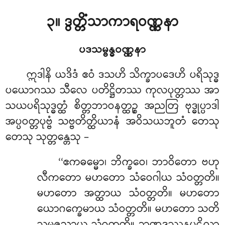
၃။ ဒွတ္တိံသာကာရဝဏ္ဏနာ
ပဒသမ္ဗန္ဓဝဏ္ဏနာ
ဣဒါနိ
ယဒိဒံ ဧဝံ ဒသဟိ သိက္ခာပဒေဟိ ပရိသုဒ္ဓ
ပယောဂဿ သီလေ ပတိဋ္ဌိတဿ ကုလပုတ္တဿ အာ
သယပရိသုဒ္ဓတ္ထံ
စိတ္တဘာဝနတ္ထဉ္စ အညတြ ဗုဒ္ဓုပ္ပာဒါ
အပ္ပဝတ္တပုဗ္ဗံ သဗ္ဗတိတ္ထိယာနံ အဝိသယဘူတံ တေသု
တေသု သုတ္တန္တေသု –
‘‘ဧကဓမ္မော၊ ဘိက္ခဝေ၊ ဘာဝိတော ဗဟု
လီကတော မဟတော သံဝေဂါယ သံဝတ္တတိ။
မဟတော အတ္ထာယ သံဝတ္တတိ။ မဟတော
ယောဂက္ခေမာယ သံဝတ္တတိ။ မဟတော သတိ
သမ္ပဇညာယ သံဝတ္တတိ။ ဉာဏဒဿနပ္ပဋိလာ