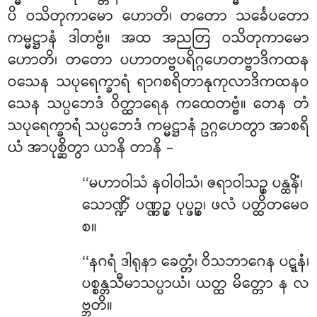
ပိ ဝသိတုကာမော ဟောတိ၊ တတော သင်္ခေပတော
ကမ္မဋ္ဌာနံ ဒါတဗ္ဗံ။ အထ အညတြ
ဝသိတုကာမော
ဟောတိ၊ တတော ပဟာတဗ္ဗပရိဂ္ဂဟေတဗ္ဗာဒိကထန
ဝသေန သပုရေက္ခာရံ ရာဂစရိတာနုကုလာဒိကထနဝ
သေန သပ္ပဘေဒံ ဝိတ္ထာရေန ကထေတဗ္ဗံ။ တေန တံ
သပုရေက္ခာရံ သပ္ပဘေဒံ ကမ္မဋ္ဌာနံ ဥဂ္ဂဟေတွာ အာစရိ
ယံ အာပုစ္ဆိတွာ ယာနိ တာနိ –
‘‘မဟာဝါသံ နဝါဝါသံ၊ ဇရာဝါသဉ္စ ပန္ထနိံ၊
သောဏ္ဍိံ ပဏ္ဏဉ္စ ပုပ္ဖဉ္စ၊ ဖလံ ပတ္ထိတမေဝ
စ။
‘‘နဂရံ ဒါရုနာ ခေတ္တံ၊ ဝိသဘာဂေန ပဋ္ဋနံ၊
ပစ္စန္တသီမာသပ္ပာယံ၊ ယတ္ထ မိတ္တော န လ
ဗ္ဘတိ။