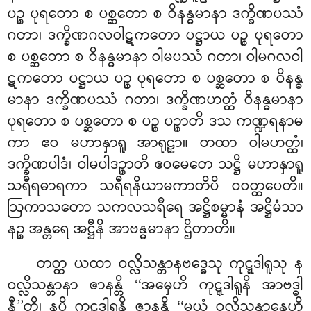
ပဉ္စ ပုရတော စ ပစ္ဆတော စ ဝိနန္ဓမာနာ ဒက္ခိဏပဿံ
ဂတာ၊ ဒက္ခိဏဂလဝါဋကတော ပဋ္ဌာယ ပဉ္စ ပုရတော
စ ပစ္ဆတော စ ဝိနန္ဓမာနာ ဝါမပဿံ ဂတာ၊ ဝါမဂလဝါ
ဋကတော ပဋ္ဌာယ ပဉ္စ ပုရတော စ ပစ္ဆတော စ ဝိနန္ဓ
မာနာ ဒက္ခိဏပဿံ ဂတာ၊ ဒက္ခိဏဟတ္ထံ ဝိနန္ဓမာနာ
ပုရတော စ ပစ္ဆတော စ ပဉ္စ ပဉ္စာတိ ဒသ ကဏ္ဍရနာမ
ကာ ဧဝ မဟာနှာရူ အာရုဠှာ။ တထာ ဝါမဟတ္ထံ၊
ဒက္ခိဏပါဒံ၊ ဝါမပါဒဉ္စာတိ ဧဝမေတေ သဋ္ဌိ မဟာနှာရူ
သရီရဓာရကာ သရီရနိယာမကာတိပိ ဝဝတ္ထပေတိ။
ဩကာသတော သကလသရီရေ အဋ္ဌိစမ္မာနံ အဋ္ဌိမံသာ
နဉ္စ အန္တရေ အဋ္ဌီနိ အာဗန္ဓမာနာ ဌိတာတိ။
တတ္ထ ယထာ ဝလ္လိသန္တာနဗဒ္ဓေသု ကုဋ္ဋဒါရူသု န
ဝလ္လိသန္တာနာ ဇာနန္တိ ‘‘အမှေဟိ ကုဋ္ဋဒါရူနိ အာဗဒ္ဓါ
နီ’’တိ၊ နပိ ကုဋ္ဋဒါရူနိ ဇာနန္တိ ‘‘မယံ ဝလ္လိသန္တာနေဟိ