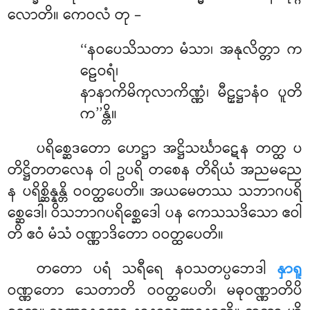
လောတိ။ ကေဝလံ တု –
‘‘နဝပေသိသတာ
မံသာ၊ အနုလိတ္တာ က
ဠေဝရံ၊
နာနာကိမိကုလာကိဏ္ဏံ၊ မီဠှဋ္ဌာနံဝ ပူတိ
က’’န္တိ။
ပရိစ္ဆေဒတော ဟေဋ္ဌာ အဋ္ဌိသင်္ဃာဋေန တတ္ထ ပ
တိဋ္ဌိတတလေန ဝါ ဥပရိ တစေန တိရိယံ အညမညေ
န ပရိစ္ဆိန္နန္တိ ဝဝတ္ထပေတိ။ အယမေတဿ သဘာဂပရိ
စ္ဆေဒေါ၊ ဝိသဘာဂပရိစ္ဆေဒေါ ပန ကေသသဒိသော ဧဝါ
တိ ဧဝံ မံသံ ဝဏ္ဏာဒိတော ဝဝတ္ထပေတိ။
တတော ပရံ သရီရေ နဝသတပ္ပဘေဒါ
နှာရူ
ဝဏ္ဏတော သေတာတိ ဝဝတ္ထပေတိ၊ မဓုဝဏ္ဏာတိပိ