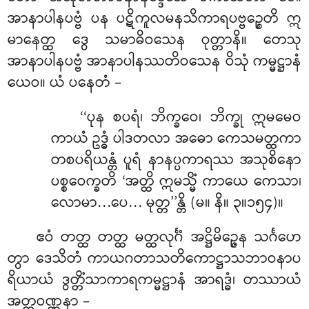
အာနာပါနပဗ္ဗံ ပန ပဋိကူလမနသိကာရပဗ္ဗဉ္စေတိ ဣ
မာနေတ္ထ ဒွေ သမာဓိဝသေန ဝုတ္တာနိ။ တေသု
အာနာပါနပဗ္ဗံ အာနာပါနဿတိဝသေန ဝိသုံ ကမ္မဋ္ဌာနံ
ယေဝ။ ယံ ပနေတံ –
‘‘ပုန စပရံ၊ ဘိက္ခဝေ၊ ဘိက္ခု ဣမမေဝ
ကာယံ ဥဒ္ဓံ ပါဒတလာ အဓော ကေသမတ္ထကာ
တစပရိယန္တံ ပူရံ နာနပ္ပကာရဿ အသုစိနော
ပစ္စဝေက္ခတိ ‘အတ္ထိ ဣမသ္မိံ ကာယေ ကေသာ၊
လောမာ…ပေ… မုတ္တ’’န္တိ (မ။ နိ။ ၃။၁၅၄)။
ဧဝံ တတ္ထ တတ္ထ မတ္ထလုင်္ဂံ အဋ္ဌိမိဉ္ဇေန သင်္ဂဟေ
တွာ ဒေသိတံ ကာယဂတာသတိကောဋ္ဌာသဘာဝနာပ
ရိယာယံ ဒွတ္တိံသာကာရကမ္မဋ္ဌာနံ အာရဒ္ဓံ၊ တဿာယံ
အတ္ထဝဏ္ဏနာ –