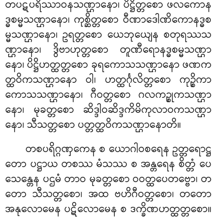
တပဋပရိဿာဝနသဏ္ဌာနော၊ ပိဋ္ဌိတ္တစော ဖလကောန
ဒ္ဓစမ္မသဏ္ဌာနော၊ ကုစ္ဆိတ္တစော ဝီဏာဒေါဏိကောနဒ္ဓစ
မ္မသဏ္ဌာနော၊ ဥရတ္တစော ယေဘုယျေန စတုရဿသ
ဏ္ဌာနော၊ ဒွိဗာဟုတ္တစော တူဏီရောနဒ္ဓစမ္မသဏ္ဌာ
နော၊ ပိဋ္ဌိဟတ္ထတ္တစော ခုရကောသသဏ္ဌာနော ဖဏက
တ္ထဝိကသဏ္ဌာနော ဝါ၊ ဟတ္ထင်္ဂုလိတ္တစော ကုဉ္စိကာ
ကောသသဏ္ဌာနော၊ ဂီဝတ္တစော ဂလကဉ္စုကသဏ္ဌာ
နော၊ မုခတ္တစော ဆိဒ္ဒါဝဆိဒ္ဒကိမိကုလာဝကသဏ္ဌာ
နော၊ သီသတ္တစော ပတ္တတ္ထဝိကသဏ္ဌာနောတိ။
တစပရိဂ္ဂဏှကေန စ ယောဂါဝစရေန ဥတ္တရောဋ္ဌ
တော ပဋ္ဌာယ တစဿ မံသဿ စ အန္တရေန စိတ္တံ ပေ
သေန္တေန ပဌမံ တာဝ မုခတ္တစော ဝဝတ္ထပေတဗ္ဗော၊ တ
တော သီသတ္တစော၊ အထ ဗဟိဂီဝတ္တစော၊ တတော
အနုလောမေန ပဋိလောမေန စ ဒက္ခိဏဟတ္ထတ္တစော။