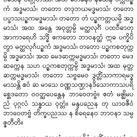
ကံ အဒ္ဓမာသံ၊ တတော တဒုဘယမဒ္ဓမာသံ၊ တတော
ပပ္ဖာသပဉ္စကမဒ္ဓမာသံ၊ တတော တံ ပဉ္စကတ္တယမ္ပိ အဒ္ဓ
မာသံ၊ အထ အန္တေ အဝုတ္တမ္ပိ မတ္ထလုင်္ဂံ ပထဝီဓာတု
အာကာရေဟိ သဒ္ဓိံ ဧကတော ဘာဝနတ္ထံ ဣဓ ပက္ခိပိ
တွာ မတ္ထလုင်္ဂပဉ္စကံ အဒ္ဓမာသံ၊ တတော ပဉ္စကစတုက္က
မ္ပိ အဒ္ဓမာသံ၊ အထ မေဒဆက္ကမဒ္ဓမာသံ၊ တတော မေဒ
ဆက္ကေန သဟ ပဉ္စကစတုက္ကမ္ပိ အဒ္ဓမာသံ၊ အထ မုတ္တ
ဆက္ကမဒ္ဓမာသံ၊ တတော သဗ္ဗမေဝ ဒွတ္တိံသာကာရမဒ္ဓ
မာသန္တိ ဧဝံ ဆ မာသေ ဝဏ္ဏသဏ္ဌာနဒိသောကာသပရိ
စ္ဆေဒတော ဝဝတ္ထပေန္တေန ဘာဝေတဗ္ဗံ။ ဧတံ မဇ္ဈိမပ
ညံ ပုဂ္ဂလံ သန္ဓာယ
ဝုတ္တံ။ မန္ဒပညေန တု ယာဝဇီဝံ
ဘာဝေတဗ္ဗံ တိက္ခပညဿ န စိရေနေဝ ဘာဝနာ သမ္ပ
ဇ္ဇတီတိ။