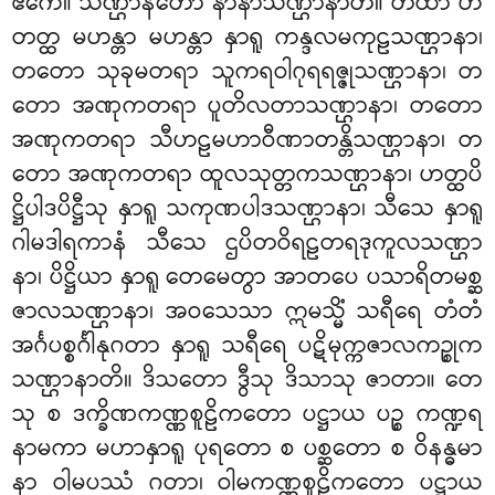
ဧကေ။ သဏ္ဌာနတော နာနာသဏ္ဌာနာတိ။ တထာ
ဟိ
တတ္ထ မဟန္တာ မဟန္တာ နှာရူ ကန္ဒလမကုဠသဏ္ဌာနာ၊
တတော သုခုမတရာ သူကရဝါဂုရရဇ္ဇုသဏ္ဌာနာ၊ တ
တော အဏုကတရာ ပူတိလတာသဏ္ဌာနာ၊ တတော
အဏုကတရာ သီဟဠမဟာဝီဏာတန္တိသဏ္ဌာနာ၊ တ
တော အဏုကတရာ ထူလသုတ္တကသဏ္ဌာနာ၊ ဟတ္ထပိ
ဋ္ဌိပါဒပိဋ္ဌီသု နှာရူ သကုဏပါဒသဏ္ဌာနာ၊ သီသေ နှာရူ
ဂါမဒါရကာနံ သီသေ
ဌပိတဝိရဠတရဒုကူလသဏ္ဌာ
နာ၊ ပိဋ္ဌိယာ နှာရူ တေမေတွာ အာတပေ ပသာရိတမစ္ဆ
ဇာလသဏ္ဌာနာ၊ အဝသေသာ ဣမသ္မိံ သရီရေ တံတံ
အင်္ဂပစ္စင်္ဂါနုဂတာ နှာရူ သရီရေ ပဋိမုက္ကဇာလကဉ္စုက
သဏ္ဌာနာတိ။ ဒိသတော ဒွီသု ဒိသာသု ဇာတာ။ တေ
သု စ ဒက္ခိဏကဏ္ဏစူဠိကတော ပဋ္ဌာယ ပဉ္စ ကဏ္ဍရ
နာမကာ မဟာနှာရူ ပုရတော စ ပစ္ဆတော စ ဝိနန္ဓမာ
နာ ဝါမပဿံ ဂတာ၊ ဝါမကဏ္ဏစူဠိကတော ပဋ္ဌာယ