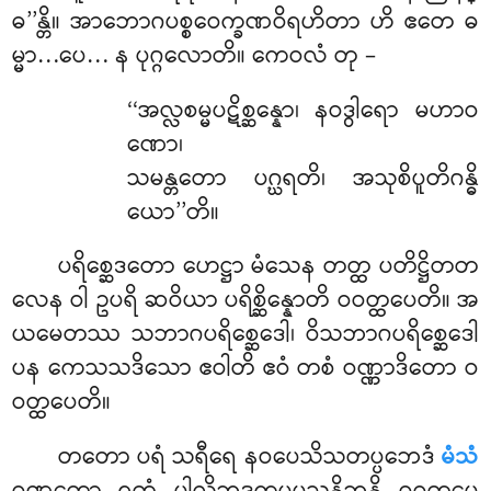
ဓ’’န္တိ။ အာဘောဂပစ္စဝေက္ခဏဝိရဟိတာ ဟိ ဧတေ ဓ
မ္မာ…ပေ… န ပုဂ္ဂလောတိ။ ကေဝလံ တု –
‘‘အလ္လစမ္မပဋိစ္ဆန္နော၊ နဝဒွါရော မဟာဝ
ဏော၊
သမန္တတော ပဂ္ဃရတိ၊ အသုစိပူတိဂန္ဓိ
ယော’’တိ။
ပရိစ္ဆေဒတော ဟေဋ္ဌာ မံသေန တတ္ထ ပတိဋ္ဌိတတ
လေန ဝါ ဥပရိ ဆဝိယာ ပရိစ္ဆိန္နောတိ ဝဝတ္ထပေတိ။ အ
ယမေတဿ သဘာဂပရိစ္ဆေဒေါ၊ ဝိသဘာဂပရိစ္ဆေဒေါ
ပန ကေသသဒိသော ဧဝါတိ ဧဝံ တစံ ဝဏ္ဏာဒိတော ဝ
ဝတ္ထပေတိ။
တတော
ပရံ သရီရေ နဝပေသိသတပ္ပဘေဒံ
မံသံ