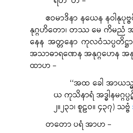
ရတီ’’တိ –
ဧဝမာဒိနာ
နယေန နဝါနုပုဗ
နုဂ္ဂဟိတော၊ တဿ မေ ကိမညံ 
နေန အတ္တနော ကုလဝံသပ္ပတိဋ္ဌာ
အသာဓာရဏေန အနုဂ္ဂဟေန အနုဂ္ဂဟေ
ထာဟ –
‘‘အထ ခေါ အာယသ္မ
ယ ကုသိနာရံ အဒ္ဓါနမဂ္ဂပ္
၂။၂၃၁၊ စူဠဝ။ ၄၃၇) သဗ္ဗံ
တတော ပရံ အာဟ –