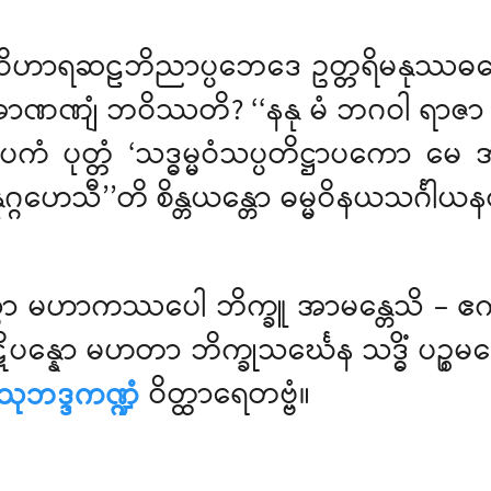
္ဗဝိဟာရဆဠဘိညာပ္ပဘေဒေ ဥတ္တရိမနုဿဓမ
အာဏဏျံ ဘဝိဿတိ? ‘‘နနု မံ ဘဂဝါ ရာ
ပကံ ပုတ္တံ ‘သဒ္ဓမ္မဝံသပ္ပတိဋ္ဌာပကော မ
သီ’’တိ စိန္တယန္တော ဓမ္မဝိနယသင်္ဂါယနတ္
ာ မဟာကဿပေါ ဘိက္ခူ အာမန္တေသိ – ဧက
ပဋိပန္နော မဟတာ ဘိက္ခုသင်္ဃေန သဒ္ဓိံ ပဉ္စ
သုဘဒ္ဒကဏ္ဍံ
ဝိတ္ထာရေတဗ္ဗံ။