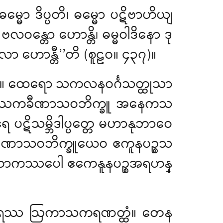
မ္မော ဒိပ္ပတိ၊ ဓမ္မော ပဋိဗာဟိယျ
ဝန္တော ဟောန္တိ၊ ဓမ္မဝါဒိနော ဒု
ဗလာ ဟောန္တီ’’တိ (စူဠဝ။ ၄၃၇)။
’’တိ။ ထေရော သကလနဝင်္ဂသတ္ထုသာ
္ခဝိပဿကခီဏာသဝဘိက္ခူ အနေကသ
ဋိသမ္ဘိဒါပ္ပတ္တေ မဟာနုဘာဝေ
ီဏာသဝဘိက္ခူယေဝ ဧကူနပဉ္စသ
ာ မဟာကဿပေါ ဧကေနူနပဉ္စအရဟန္
္ထေရဿ ဩကာသကရဏတ္ထံ။ တေန