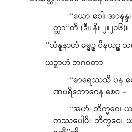
‘‘ယော
ဝေါ၊ အာနန္
တ္ထာ’’တိ (ဒီ။ နိ။ ၂။၂၁၆)။
‘‘ယံနူနာဟံ ဓမ္မဉ္စ ဝိနယဉ္စ
ယဉ္စာဟံ ဘဂဝတာ –
‘‘ဓာရေဿသိ ပန မေ
ဏပရိဘောဂေန စေဝ –
‘‘အဟံ၊ ဘိက္ခဝေ၊ ယ
ကဿပေါပိ၊ ဘိက္ခဝေ၊ ယ