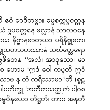
ံ ဝေဒိတဗ္ဗာ။ ဓမ္မစက္ကပ္ပဝတ္တန
ရာယံ ဥပဝတ္တနေ မလ္လာနံ သာလဝနေ
ိဗ္ဗာနဓာတုယာ ပရိနိဗ္ဗုတေ၊
ိက္ခုသတသဟဿာနံ သင်္ဃတ္ထေရော
ဗ္ဗဇိတေန ‘‘အလံ၊ အာဝုသော၊ မာ
 စ ဟောမ ‘ဣဒံ ဝေါ ကပ္ပတိ ဣဒံ
ဆိဿာမ န တံ ကရိဿာမာ’’တိ (စူဠ
ယံ ပါပဘိက္ခူ ‘အတီတသတ္ထုကံ ပါဝစ
 ဓမ္မဝိနယော တိဋ္ဌတိ၊ တာဝ အနတီ