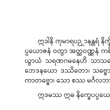
ဣဒါနိ
ကုမာရပဉှာနန္တရံ နိ
ပ္ပယောဇနံ ဝတွာ အတ္ထဝဏ္ဏနံ က
ယွာယံ သရဏဂမနေဟိ သာသနော
ဘေဒနယော ဒဿိတော၊ သဗ္ဗောပ
ကာတဗ္ဗော၊ သော စဿ မင်္ဂလဘာဝေ
ဣဒမဿ ဣဓ နိက္ခေပပ္ပယေ