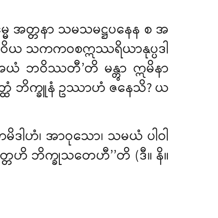
္မေ အတ္တနာ သမသမဋ္ဌပနေန စ အ
ဇာ ဝိယ သကကဝစဣဿရိယာနုပ္ပဒါ
ေ အယံ ဘဝိဿတီ’တိ မန္တွာ ဣမိနာ
ထံ ဘိက္ခူနံ
ဥဿာဟံ ဇနေသိ? ယ
မိဒါဟံ၊ အာဝုသော၊ သမယံ ပါဝါ
မတ္တေဟိ ဘိက္ခုသတေဟီ’’တိ (ဒီ။ နိ။