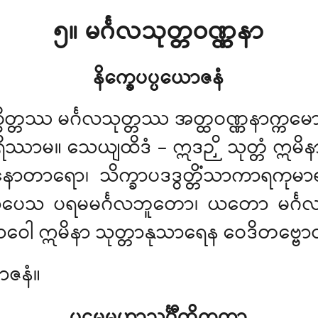
၅။ မင်္ဂလသုတ္တဝဏ္ဏနာ
နိက္ခေပပ္ပယောဇနံ
က္ခိတ္တဿ မင်္ဂလသုတ္တဿ အတ္ထဝဏ္ဏနာက္ကမ
ရိဿာမ။ သေယျထိဒံ – ဣဒဉှိ သုတ္တံ ဣမိန
တာရော၊ သိက္ခာပဒဒွတ္တိံသာကာရကုမ
ေသ ပရမမင်္ဂလဘူတော၊ ယတော မင်္ဂလ
ါ ဣမိနာ သုတ္တာနုသာရေန ဝေဒိတဗ္ဗောတိ 
ာဇနံ။
ပဌမမဟာသင်္ဂီတိကထာ