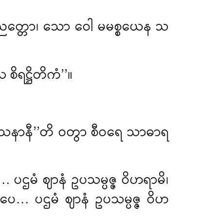
ပညတ္တော၊ သော ဝေါ မမစ္စယေန သ
စိရဋ္ဌိတိကံ’’။
သနာနီ’’တိ ဝတွာ စီဝရေ သာဓာရ
 ပဌမံ ဈာနံ ဥပသမ္ပဇ္ဇ ဝိဟရာမိ၊
ေ… ပဌမံ ဈာနံ ဥပသမ္ပဇ္ဇ ဝိဟ