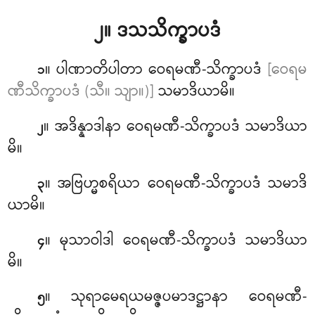
၂။ ဒသသိက္ခာပဒံ
။ ပါဏာတိပါတာ ဝေရမဏီ-သိက္ခာပဒံ
[ဝေရမ
၁
ဏီသိက္ခာပဒံ (သီ။ သျာ။)]
သမာဒိယာမိ။
။ အဒိန္နာဒါနာ ဝေရမဏီ-သိက္ခာပဒံ သမာဒိယာ
၂
မိ။
။ အဗြဟ္မစရိယာ
ဝေရမဏီ-သိက္ခာပဒံ သမာဒိ
၃
ယာမိ။
။ မုသာဝါဒါ ဝေရမဏီ-သိက္ခာပဒံ သမာဒိယာ
၄
မိ။
။ သုရာမေရယမဇ္ဇပမာဒဋ္ဌာနာ ဝေရမဏီ-
၅