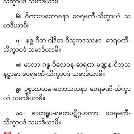
သိက္ခာပဒံ သမာဒိယာမိ
။
။ ဝိကာလဘောဇနာ ဝေရမဏီ-သိက္ခာပဒံ သ
၆
မာဒိယာမိ။
။ နစ္စ-ဂီတ-ဝါဒိတ-ဝိသူကဒဿနာ ဝေရမဏီ-
၇
သိက္ခာပဒံ သမာဒိယာမိ။
။ မာလာ-ဂန္ဓ-ဝိလေပန-ဓာရဏ-မဏ္ဍန-ဝိဘူသ
၈
နဋ္ဌာနာ ဝေရမဏီ-သိက္ခာပဒံ သမာဒိယာမိ။
။ ဥစ္စာသယန-မဟာသယနာ ဝေရမဏီ-သိက္ခာ
၉
ပဒံ သမာဒိယာမိ။
။ ဇာတရူပ-ရဇတပဋိဂ္ဂဟဏာ
ဝေရမဏီ-
၁၀
သိက္ခာပဒံ သမာဒိယာမိ။
📜