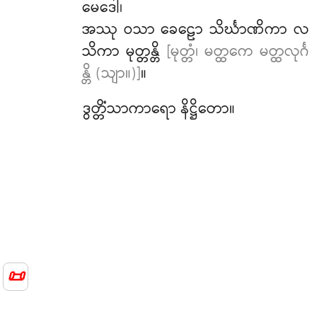
မေဒေါ၊
အဿု ဝသာ ခေဠော သိင်္ဃာဏိကာ လ
သိကာ မုတ္တန္တိ
[မုတ္တံ၊ မတ္ထကေ မတ္ထလုင်္ဂ
န္တိ (သျာ။)]
။
ဒွတ္တိံသာကာရော နိဋ္ဌိတော။
📜