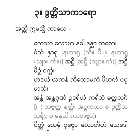
၃။ ဒွတ္တိံသာကာရော
အတ္ထိ
ဣမသ္မိံ ကာယေ –
ကေသာ လောမာ နခါ ဒန္တာ တစော၊
မံသံ နှာရု
[နဟာရု (သီ။ ပီ။)၊ နဟာရူ
(သျာ။ ကံ။)]
အဋ္ဌိ
[အဋ္ဌီ (သျာ။ ကံ)]
အဋ္ဌိ
မိဉ္ဇံ ဝက္ကံ၊
ဟဒယံ ယကနံ ကိလောမကံ ပိဟကံ ပပ္
ဖာသံ၊
အန္တံ အန္တဂုဏံ ဥဒရိယံ ကရီသံ မတ္ထလုင်္ဂံ
[( ) သဗ္ဗတ္ထ နတ္ထိ၊ အဋ္ဌကထာ စ ဒွတ္တိံသ
သင်္ချာ စ မနသိ ကာတဗ္ဗာ]
၊
ပိတ္တံ သေမှံ ပုဗ္ဗော လောဟိတံ သေဒေါ