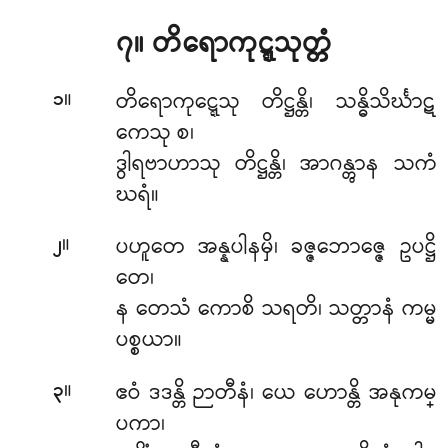
၇။ တိရောကုဋ္ဋသုတ္တံ
။
တိရောကုဋ္ဋေသု
တိဋ္ဌန္တိ၊ သန္ဓိသိင်္ဃာဋ
၁
ကေသု စ၊
ဒွါရဗာဟာသု တိဋ္ဌန္တိ၊ အာဂန္တွာန သကံ
ဃရံ။
။
ပဟူတေ အန္နပါနမှိ၊ ခဇ္ဇဘောဇ္ဇေ ဥပဋ္ဌိ
၂
တေ၊
န
တေသံ ကောစိ သရတိ၊ သတ္တာနံ ကမ္မ
ပစ္စယာ။
။
ဧဝံ ဒဒန္တိ ဉာတီနံ၊ ယေ ဟောန္တိ အနုကမ္
၃
ပကာ၊