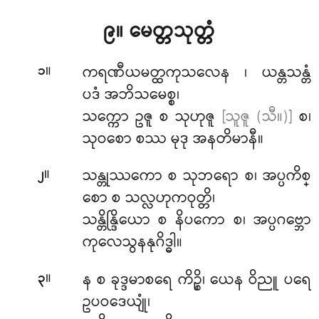
၉။ မေတ္တသုတ္တံ
။
ကရဏီယမတ္ထကုသလေန
၊ ယန္တသန္တံ
၁
ပဒံ အဘိသမေစ္စ၊
သက္ကော ဥဇူ စ သုဟုဇူ
[သူဇူ (သီ။)]
စ၊
သုဝစော စဿ မုဒု အနတိမာနီ။
။
သန္တုဿကော
စ သုဘရော စ၊ အပ္ပကိစ္
၂
စော စ သလ္လဟုကဝုတ္တိ၊
သန္တိန္ဒြိယော စ နိပကော စ၊ အပ္ပဂဗ္ဘော
ကုလေသွနနုဂိဒ္ဓါ။
။
န စ ခုဒ္ဒမာစရေ ကိဉ္စိ၊ ယေန ဝိညူ ပရေ
၃
ဥပဝဒေယျုံ၊