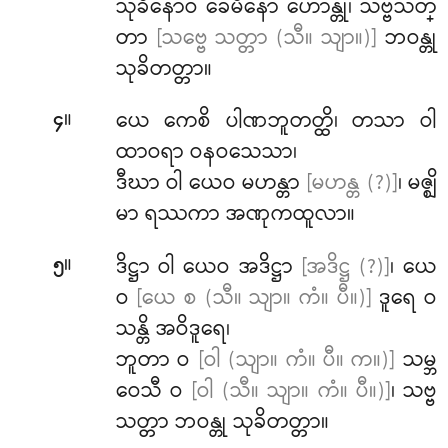
သုခိနောဝ ခေမိနော ဟောန္တု၊ သဗ္ဗသတ္
တာ
[သဗ္ဗေ သတ္တာ (သီ။ သျာ။)]
ဘဝန္တု
သုခိတတ္တာ။
။
ယေ ကေစိ ပါဏဘူတတ္ထိ၊ တသာ ဝါ
၄
ထာဝရာ ဝနဝသေသာ၊
ဒီဃာ ဝါ ယေဝ မဟန္တာ
[မဟန္တ (?)]
၊ မဇ္ဈိ
မာ ရဿကာ အဏုကထူလာ။
။
ဒိဋ္ဌာ ဝါ ယေဝ အဒိဋ္ဌာ
[အဒိဋ္ဌ (?)]
၊ ယေ
၅
ဝ
[ယေ စ (သီ။ သျာ။ ကံ။ ပီ။)]
ဒူရေ ဝ
သန္တိ အဝိဒူရေ၊
ဘူတာ ဝ
[ဝါ (သျာ။ ကံ။ ပီ။ က။)]
သမ္ဘ
ဝေသီ ဝ
[ဝါ (သီ။ သျာ။ ကံ။ ပီ။)]
၊ သဗ္ဗ
သတ္တာ ဘဝန္တု သုခိတတ္တာ။