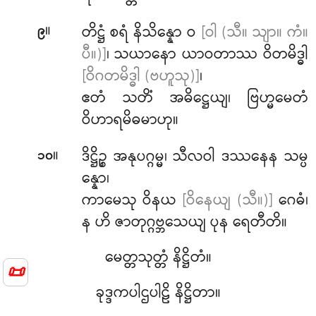
။
တိဋ္ဌံ စရံ နိသိန္နော ဝ
[ဝါ (သီ။ သျာ။ ကံ။
၉
ပီ။)]
၊ သယာနော ယာဝတာဿ ဝိတမိဒ္ဓါ
[ဝိဂတမိဒ္ဓါ (ဗဟူသု)]
၊
ဧတံ သတိံ အဓိဋ္ဌေယျ၊ ဗြဟ္မမေတံ
ဝိဟာရမိဓမာဟု။
။
ဒိဋ္ဌိဉ္စ
အနုပဂ္ဂမ္မ၊ သီလဝါ ဒဿနေန သမ္ပ
၁၀
န္နော၊
ကာမေသု ဝိနယ
[ဝိနေယျ (သီ။)]
ဂေဓံ၊
န ဟိ ဇာတုဂ္ဂဗ္ဘသေယျ ပုန ရေတီတိ။
မေတ္တသုတ္တံ နိဋ္ဌိတံ။
📜
ခုဒ္ဒကပါဌပါဠိ နိဋ္ဌိတာ။