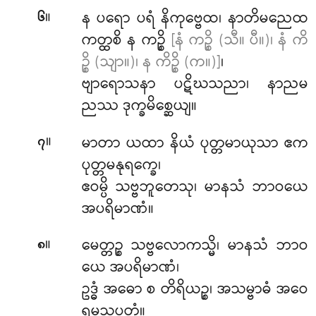
။
န ပရော ပရံ နိကုဗ္ဗေထ၊ နာတိမညေထ
၆
ကတ္ထစိ န ကဉ္စိ
[နံ ကဉ္စိ (သီ။ ပီ။)၊ နံ ကိ
ဉ္စိ (သျာ။)၊ န ကိဉ္စိ (က။)]
၊
ဗျာရောသနာ ပဋိဃသညာ၊ နာညမ
ညဿ ဒုက္ခမိစ္ဆေယျ။
။
မာတာ
ယထာ နိယံ ပုတ္တမာယုသာ ဧက
၇
ပုတ္တမနုရက္ခေ၊
ဧဝမ္ပိ သဗ္ဗဘူတေသု၊ မာနသံ ဘာဝယေ
အပရိမာဏံ။
။
မေတ္တဉ္စ
သဗ္ဗလောကသ္မိ၊ မာနသံ ဘာဝ
၈
ယေ အပရိမာဏံ၊
ဥဒ္ဓံ အဓော စ တိရိယဉ္စ၊ အသမ္ဗာဓံ အဝေ
ရမသပတ္တံ။