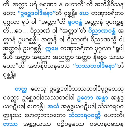
တိ၊ အတ္တာ ပရံ မရဏာ န ဟောတီ’’တိ အဘိနိဝိသန
တော
‘‘ဥစ္ဆေဒဝါဒိနော’’
တိ
ဝုစ္စန္တိ။
ယေ
တဏှာစရိတာ
ပုဂ္ဂလာ ရူပံ ဝါ ‘‘အတ္တာ’’တိ
ရူပဝန္တံ
အတ္တာနံ ဥပဂစ္ဆန္
တိ…ပေ… ဝိညာဏံ ဝါ ‘‘အတ္တာ’’တိ
ဝိညာဏဝန္တံ
အ
တ္တာနံ ဥပဂစ္ဆန္တိ။ အတ္တနိ ဝါ ဝိညာဏံ၊ ဝိညာဏသ္မိံ ဝါ
အတ္တာနံ ဥပဂစ္ဆန္တိ။
ဣမေ
တဏှာစရိတာ ပုဂ္ဂလာ ‘‘ရူပါ
ဒီဟိ အတ္တာ အညော
အညတ္တာ အတ္တာ နိစ္စော သဿ
တော’’တိ အဘိနိဝိသနတော
‘‘သဿတဝါဒိနော’’
တိ
ဝုစ္စန္တိ။
တတ္ထ
တေသု ဥစ္ဆေဒဝါဒီသဿတဝါဒီပုဂ္ဂလေသု
ပဝတ္တာ ဥစ္ဆေဒဝါဒသဿတဝါဒါ
ဥဘော အန္တာ
အန္တဒွ
ယပဋိပဒါ ဟောန္တိ။
အယံ
အန္တဒွယပဋိပဒါ သံသာရပဝ
တ္တနဿ ဟေတုဘာဝတော
သံသာရပဝတ္တိ
ဟောတိ၊
တဿ
အန္တဒွယဿ ပဋိပဇ္ဇနဿ ပဇဟနဝသေန