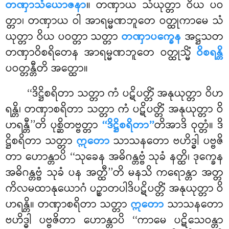
တဏှာသံယောဇနာ
။ တဏှာယ သံယုတ္တာ ဝိယ ပဝ
တ္တာ၊ တဏှာယ ဝါ အာရမ္မဏဘူတေ ဝတ္ထုကာမေ သံ
ယုတ္တာ ဝိယ ပဝတ္တာ သတ္တာ
တဏှာပက္ခေန
အဋ္ဌသတ
တဏှာဝိစရိတေန အာရမ္မဏဘူတေ ဝတ္ထုသ္မိံ
ဝိစရန္တိ
ပဝတ္တန္တီတိ အတ္ထော။
‘‘ဒိဋ္ဌိစရိတာ
သတ္တာ ကံ ပဋိပတ္တိံ အနုယုတ္တာ ဝိဟ
ရန္တိ၊ တဏှာစရိတာ သတ္တာ ကံ ပဋိပတ္တိံ အနုယုတ္တာ ဝိ
ဟရန္တီ’’တိ ပုစ္ဆိတဗ္ဗတ္တာ
‘‘ဒိဋ္ဌိစရိတာ’’
တိအာဒိ ဝုတ္တံ။ ဒိ
ဋ္ဌိစရိတာ သတ္တာ
ဣတော
သာသနတော ဗဟိဒ္ဓါ ပဗ္ဗဇိ
တာ ဟောန္တာပိ ‘‘သုခေန အဓိဂန္တဗ္ဗံ သုခံ နတ္ထိ၊ ဒုက္ခေန
အဓိဂန္တဗ္ဗံ သုခံ ပန အတ္ထီ’’တိ မနသိ ကရောန္တာ အတ္တ
ကိလမထာနုယောဂံ ပဉ္စာတပါဒိပဋိပတ္တိံ အနုယုတ္တာ ဝိ
ဟရန္တိ။ တဏှာစရိတာ သတ္တာ
ဣတော
သာသနတော
ဗဟိဒ္ဓါ ပဗ္ဗဇိတာ ဟောန္တာပိ ‘‘ကာမေ ပဋိသေဝန္တာ