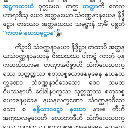
အဋ္ဌကထာယံ
ဝုတ္တမေဝ။ တတ္ထ
တတ္ထာ
တိ တေသု
ဟာရာဒီသု ယော အတ္ထနယော သံဝဏ္ဏနာနယေန နိဒ္ဒိ
ဋ္ဌော၊ တဿေဝ အတ္ထနယဿ သမုဋ္ဌာနံ ဘူမိံ ပုစ္ဆတိ
‘‘ကတမံ နယသမုဋ္ဌာန’’
န္တိ။
ကိဉ္စာပိ သံဝဏ္ဏနာနယာ နိဒ္ဒိဋ္ဌာ၊ တထာပိ အတ္ထန
ယသံဝဏ္ဏနာနယာနံ ဝိသေသဿ ပါကဋံ ကာတုံ ပုန
ကထယိဿာမ။ တဏှာအဝိဇ္ဇာဟိ သံကိလေသပက္
ခဿ သုတ္တတ္ထဿ စတုသစ္စယောဇနမုခေန နယနလ
က္ခဏော သံဝဏ္ဏနာဝိသေသော စေဝ သမထ
ဝိပဿနာဟိ ဝေါဒါနပက္ခဿ သုတ္တတ္ထဿ စတုသစ္စ
ယောဇနမုခေန နယနလက္ခဏော သံဝဏ္ဏနာဝိသေ
သော စ
နန္ဒိယာဝဋ္ဋော နယော
နာမ။ တီဟိ
အကုသလမူလေဟိ လောဘာဒီဟိ သံကိလေသပက္
ခဿ သုတ္တတ္ထဿ စတုသစ္စယောဇနမုခေန နယနလ