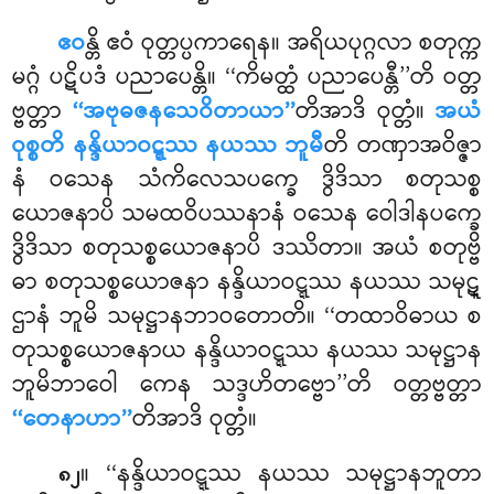
ဧဝ
န္တိ ဧဝံ ဝုတ္တပ္ပကာရေန။ အရိယပုဂ္ဂလာ စတုက္က
မဂ္ဂံ ပဋိပဒံ ပညာပေန္တိ။ ‘‘ကိမတ္ထံ ပညာပေန္တီ’’တိ ဝတ္တ
ဗ္ဗတ္တာ
‘‘အဗုဓဇနသေဝိတာယာ’’
တိအာဒိ ဝုတ္တံ။
အယံ
ဝုစ္စတိ နန္ဒိယာဝဋ္ဋဿ နယဿ ဘူမီ
တိ တဏှာအဝိဇ္ဇာ
နံ ဝသေန သံကိလေသပက္ခေ ဒွိဒိသာ စတုသစ္စ
ယောဇနာပိ သမထဝိပဿနာနံ
ဝသေန ဝေါဒါနပက္ခေ
ဒွိဒိသာ စတုသစ္စယောဇနာပိ ဒဿိတာ။ အယံ စတုဗ္ဗိ
ဓာ စတုသစ္စယောဇနာ နန္ဒိယာဝဋ္ဋဿ နယဿ သမုဋ္
ဌာနံ ဘူမိ သမုဋ္ဌာနဘာဝတောတိ။ ‘‘တထာဝိဓာယ စ
တုသစ္စယောဇနာယ နန္ဒိယာဝဋ္ဋဿ နယဿ သမုဋ္ဌာန
ဘူမိဘာဝေါ ကေန သဒ္ဒဟိတဗ္ဗော’’တိ ဝတ္တဗ္ဗတ္တာ
‘‘တေနာဟာ’’
တိအာဒိ ဝုတ္တံ။
။ ‘‘နန္ဒိယာဝဋ္ဋဿ နယဿ သမုဋ္ဌာနဘူတာ
၈၂