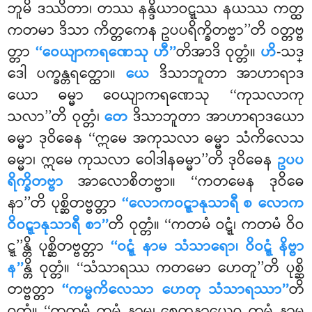
ဘူမိ ဒဿိတာ၊ တဿ နန္ဒိယာဝဋ္ဋဿ နယဿ ကတ္ထ
ကတမာ ဒိသာ ကိတ္တကေန ဥပပရိက္ခိတဗ္ဗာ’’တိ ဝတ္တဗ္ဗ
တ္တာ
‘‘ဝေယျာကရဏေသု ဟီ’’
တိအာဒိ ဝုတ္တံ။
ဟိ
-သဒ္
ဒေါ ပက္ခန္တရတ္ထော။
ယေ
ဒိသာဘူတာ အာဟာရာဒ
ယော ဓမ္မာ ဝေယျာကရဏေသု ‘‘ကုသလာကု
သလာ’’တိ ဝုတ္တံ၊
တေ
ဒိသာဘူတာ အာဟာရာဒယော
ဓမ္မာ ဒုဝိဓေန ‘‘ဣမေ အကုသလာ ဓမ္မာ သံကိလေသ
ဓမ္မာ၊ ဣမေ ကုသလာ ဝေါဒါနဓမ္မာ’’တိ ဒုဝိဓေန
ဥပပ
ရိက္ခိတဗ္ဗာ
အာလောစိတဗ္ဗာ။ ‘‘ကတမေန ဒုဝိဓေ
နာ’’တိ ပုစ္ဆိတဗ္ဗတ္တာ
‘‘လောကဝဋ္ဋာနုသာရီ စ လောက
ဝိဝဋ္ဋာနုသာရီ စာ’’
တိ ဝုတ္တံ။ ‘‘ကတမံ ဝဋ္ဋံ၊ ကတမံ ဝိဝ
ဋ္ဋ’’န္တိ ပုစ္ဆိတဗ္ဗတ္တာ
‘‘ဝဋ္ဋံ နာမ သံသာရော၊ ဝိဝဋ္ဋံ နိဗ္ဗာ
န’’
န္တိ ဝုတ္တံ။ ‘‘သံသာရဿ ကတမော ဟေတူ’’တိ ပုစ္ဆိ
တဗ္ဗတ္တာ
‘‘ကမ္မကိလေသာ ဟေတု သံသာရဿာ’’
တိ
ဝုတ္တံ။ ‘‘ကတမံ ကမ္မံ နာမ၊ စေတနာယေဝ ကမ္မံ နာမ