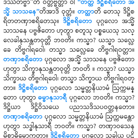
ဒဿိတဗ္ဗာ’’တိ ဝတ္တဗ္ဗတ္တာ ဝါ
‘‘တတ္ထ ဒိဋ္ဌိစရိတော အ
သ္မိံ သာသနေ’’
တိအာဒိ ဝုတ္တံ။
တတ္ထာ
တိ တေသု ဒိဋ္ဌိစ
ရိတတဏှာစရိတေသု။
ဒိဋ္ဌိစရိတော
ပုဂ္ဂလော အသ္မိံ
သာသနေ ပဗ္ဗဇိတော ဟုတွာ စတူသု ပစ္စယေသု သလ္
လေခါနုသန္တတဝုတ္တိ ဘဝတိ။ ကသ္မာ? ယသ္မာ သလ္လေ
ခေ တိဗ္ဗဂါရဝေါ၊ တသ္မာ သလ္လေခေ တိဗ္ဗဂါရဝတ္တာ။
တဏှာစရိတော
ပုဂ္ဂလော အသ္မိံ သာသနေ ပဗ္ဗဇိတော
ဟုတွာ သိက္ခာနုသန္တတဝုတ္တိ ဘဝတိ
။ ကသ္မာ? ယသ္မာ
သိက္ခာယ တိဗ္ဗဂါရဝေါ၊ တသ္မာ သိက္ခာယ တိဗ္ဗဂါရဝတ္
တာ။
ဒိဋ္ဌိစရိတော
ပုဂ္ဂလော သမ္မတ္တနိယာမံ ဩက္ကမန္
တော ဟုတွာ
ဓမ္မာနုသာရီ
ပုဂ္ဂလော ဘဝတိ။ ကသ္မာ?
ဒိဋ္ဌိယာ ဒိဋ္ဌိဝိသယေ ပညာသဒိသပဝတ္တနတော။
တဏှာစရိတော
ပုဂ္ဂလော သမ္မတ္တနိယာမံ ဩက္ကမန္တော
ဟုတွာ သဒ္ဓါနုသာရီ ဘဝတိ။ ကသ္မာ? တဏှာဝသေန
မိစ္ဆာဓိမောက္ခတ္တာ။
ဒိဋ္ဌိစရိတော
ပုဂ္ဂလော သုခါယ ပဋိ