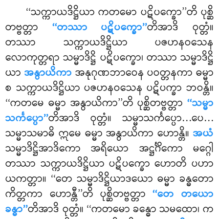
‘‘သက္ကာယဒိဋ္ဌိယာ ကတမော ပဋိပက္ခော’’တိ ပုစ္ဆိ
တဗ္ဗတ္တာ
‘‘တဿာ ပဋိပက္ခော’’
တိအာဒိ ဝုတ္တံ။
တဿာ သက္ကာယဒိဋ္ဌိယာ ပဇဟနဝသေန
လောကုတ္တရာ သမ္မာဒိဋ္ဌိ ပဋိပက္ခော၊ တဿာ သမ္မာဒိဋ္ဌိ
ယာ
အနွာယိကာ
အနုဂုဏဘာဝေန ပဝတ္တနကာ ဓမ္မာ
စ သက္ကာယဒိဋ္ဌိယာ ပဇဟနဝသေန ပဋိပက္ခာ ဘဝန္တိ။
‘‘ကတမေ ဓမ္မာ အနွာယိကာ’’တိ ပုစ္ဆိတဗ္ဗတ္တာ
‘‘သမ္မာ
သင်္ကပ္ပော’’
တိအာဒိ ဝုတ္တံ။ သမ္မာသင်္ကပ္ပော…ပေ…
သမ္မာသမာဓိ ဣမေ ဓမ္မာ အနွာယိကာ ဟောန္တိ။
အယံ
သမ္မာဒိဋ္ဌိအာဒိကော အရိယော အဋ္ဌင်္ဂိကော မဂ္ဂေါ
တဿာ သက္ကာယဒိဋ္ဌိယာ ပဋိပက္ခော ဟောတိ ပဟာ
ယကတ္တာ။ ‘‘တေ သမ္မာဒိဋ္ဌိယာဒယော ဓမ္မာ ခန္ဓတော
ကိတ္တကာ ဟောန္တီ’’တိ ပုစ္ဆိတဗ္ဗတ္တာ
‘‘တေ တယော
ခန္ဓာ’’
တိအာဒိ ဝုတ္တံ။ ‘‘ကတမော ခန္ဓော သမထော၊ က