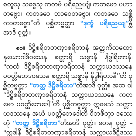
စတူသု သစ္စေသု ကတမံ ပရိညေယျံ၊ ကတမော ပဟာ
တဗ္ဗော၊ ကတမော ဘာဝေတဗ္ဗော၊ ကတမော သစ္ဆိ
ကာတဗ္ဗော’’တိ ပုစ္ဆိတဗ္ဗတ္တာ
‘‘ဒုက္ခံ ပရိညေယျ’’
န္တိ
အာဒိ ဝုတ္တံ။
။ ဒိဋ္ဌိစရိတတဏှာစရိတာနံ အတ္တကိလမထာ
၈၀
နုယောဂါဒိဝသေန စတ္တာရိ သစ္စာနိ နိဒ္ဓါရိတာနိ၊
‘‘ကထံ ဒိဋ္ဌိစရိတတဏှာစရိတာနံ သက္ကာယဒဿနေ
ပဝတ္တိဘေဒဝသေန စတ္တာရိ သစ္စာနိ နိဒ္ဓါရိတာနီ’’တိ ပု
စ္ဆိတဗ္ဗတ္တာ
‘‘တတ္ထ ဒိဋ္ဌိစရိတာ’’
တိအာဒိ ဝုတ္တံ။ အထ ဝါ
‘‘ဒိဋ္ဌိစရိတတဏှာစရိတာနံ
သက္ကာယဒဿနေ ကတ
မော ပဝတ္တိဘေဒေါ’’တိ ပုစ္ဆိတဗ္ဗတ္တာ ဣမေသံ သက္ကာ
ယဒဿနေ အယံ ပဝတ္တိဘေဒေါတိ ဝိဘဇိတွာ ဒဿေ
တုံ
‘‘တတ္ထ ဒိဋ္ဌိစရိတာ’’
တိအာဒိ ဝုတ္တံ။ တေန ဝုတ္တံ –
‘‘ဣဒါနိ ဒိဋ္ဌိစရိတတဏှာစရိတာနံ သက္ကာယဒိဋ္ဌိဒဿ