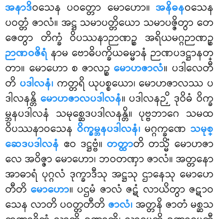
အနာဒိ
ဝသေန ပဝတ္တော မောဟော။
အနိဓန
ဝသေန
ပဝတ္တံ ဇာလံ။ အဋ္ဌ သမာပတ္တိယော သမာပဇ္ဇိတွာ တေ
ဇေတွာ တိက္ခံ ဝိပဿနာဉာဏဉ္စ အရိယမဂ္ဂဉာဏဉ္စ
ဉာဏဝဇိရံ
နာမ ဗောဓိပက္ခိယဓမ္မာနံ ဉာဏပဒဋ္ဌာနတ္
တာ။ မောဟော စ ဇာလဉ္စ
မောဟဇာလံ
။ ပဒါလေတီ
တိ
ပဒါလနံ၊
ကတ္တရိ ယုပစ္စယော၊ မောဟဇာလဿ ပ
ဒါလနန္တိ
မောဟဇာလပဒါလနံ
။ ပဒါလနဉှိ ဒုဝိဓံ ဝိက္ခ
မ္ဘနပဒါလနံ သမုစ္ဆေဒပဒါလနန္တိ။ ပုဗ္ဗဘာဂေ သမထ
ဝိပဿနာဝသေန
ဝိက္ခမ္ဘနပဒါလနံ၊
မဂ္ဂက္ခဏေ
သမုစ္
ဆေဒပဒါလနံ
ဧဝ ဒဋ္ဌဗ္ဗံ။
တတ္ထာ
တိ တသ္မိံ မောဟဇာ
လေ အဝိဇ္ဇာ မောဟော၊ ဘဝတဏှာ ဇာလံ။ အတ္တနော
အာဓာရံ ပုဂ္ဂလံ ဒုက္ခာဒီသု အဋ္ဌသု ဌာနေသု မောဟေ
တီတိ
မောဟော
။ ပဌမံ ဇာလံ ဇဋံ လာယိတွာ ဇဋာဝ
သေန လာတိ ပဝတ္တတီတိ
ဇာလံ၊
အတ္တနိ ဇာတံ မစ္ဆသ