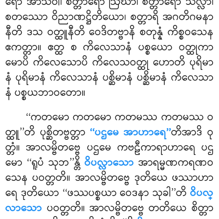
ရော အာသဝါ၊ စတ္တာရော ဩဃာ၊ စတ္တာရော သလ္လာ၊
စတဿော ဝိညာဏဋ္ဌိတိယော၊ စတ္တာရိ အဂတိဂမနာ
နီတိ ဒသ ဝတ္ထူနီတိ ဝေဒိတဗ္ဗာနိ စတုန္နံ ကိစ္စဝသေန
ဧကတ္တာ။ ဧတ္ထ စ ကိလေသာနံ ပစ္စယော ဝတ္ထုကာ
မောပိ ကိလေသောပိ ကိလေသဝတ္ထု ဟောတိ ပုရိမာ
နံ ပုရိမာနံ ကိလေသာနံ ပစ္ဆိမာနံ ပစ္ဆိမာနံ ကိလေသာ
နံ ပစ္စယဘာဝတော။
‘‘ကတမော ကတမော ကတမဿ ကတမဿ ဝ
တ္ထူ’’တိ ပုစ္ဆိတဗ္ဗတ္တာ
‘‘ပဌမေ အာဟာရေ’’
တိအာဒိ ဝု
တ္တံ။ အာလမ္ဗိတဗ္ဗေ ပဌမေ ကဗဠီကာရာဟာရေ ပဌ
မော ‘‘ရူပံ သုဘ’’န္တိ
ဝိပလ္လာသော
အာရမ္မဏကရဏဝ
သေန ပဝတ္တတိ။ အာလမ္ဗိတဗ္ဗေ ဒုတိယေ ဖဿာဟာ
ရေ ဒုတိယော ‘‘ဖဿပစ္စယာ ဝေဒနာ သုခါ’’တိ
ဝိပလ္
လာသော
ပဝတ္တတိ။ အာလမ္ဗိတဗ္ဗေ တတိယေ စိတ္တာ