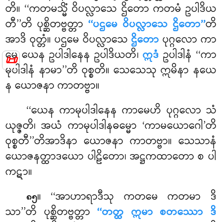
တိ။ ‘‘ကတမသ္မိံ ဝိပလ္လာသေ ဌိတော ကတမံ ဥပါဒိယ
တီ’’တိ ပုစ္ဆိတဗ္ဗတ္တာ
‘‘ပဌမေ ဝိပလ္လာသေ ဌိတော’’
တိ
အာဒိ ဝုတ္တံ။ ပဌမေ ဝိပလ္လာသေ
ဌိတော
ပုဂ္ဂလော ကာ
မေ ယေန ဥပါဒါနေန ဥပါဒိယတိ၊
ဣဒံ
ဥပါဒါနံ ‘‘ကာ
📜
မုပါဒါနံ နာမာ’’တိ ဝုစ္စတိ။ သေသေသု ဣမိနာ နယေ
န ယောဇနာ ကာတဗ္ဗာ။
‘‘ယေန ကာမုပါဒါနေန ကာမေဟိ ပုဂ္ဂလော သံ
ယုဇ္ဇတိ၊ အယံ ကာမုပါဒါနဓမ္မော ‘ကာမယောဂေါ’တိ
ဝုစ္စတီ’’တိအာဒိနာ ယောဇနာ ကာတဗ္ဗာ။ သေသာနံ
ယောဇနတ္ထာဒယော ပါဠိတော၊ အဋ္ဌကထာတော စ ပါ
ကဋာ။
။ ‘‘အာဟာရာဒီသု ကတမေ ကတမာ ဒိ
၈၅
သာ’’တိ ပုစ္ဆိတဗ္ဗတ္တာ
‘‘တတ္ထ ဣမာ စတဿော ဒိ