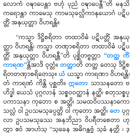
လောကံ ဝဍ္ဎာပေန္တာ ဗဟုံ ပုညံ ဝဍ္ဎာပေန္တီ’’တိ မနသိ
ကရောန္တာ ကာမေသု ကာမသုခလ္လိကာနုယောဂံ ပဋိပ
တ္တိံ အနုယုတ္တာ ဝိဟရန္တိ။
‘‘ကသ္မာ ဒိဋ္ဌိစရိတာ တထာဝိဓံ ပဋိပတ္တိံ အနုယု
တ္တာ ဝိဟရန္တိ၊ ကသ္မာ တဏှာစရိတာ တထာဝိဓံ ပဋိပ
တ္တိံ အနုယုတ္တာ ဝိဟရန္တီ’’တိ ပုစ္ဆိတဗ္ဗတ္တာ
‘‘တတ္ထ ကိံ
ကာရဏ’’
န္တိအာဒိ ဝုတ္တံ။
တတ္ထာ
တိ တတ္ထ တေသု ဒိဋ္ဌိစ
ရိတတဏှာစရိတေသု။
ယံ
ယသ္မာ ကာရဏာ ဝိဟရန္တိ၊
တံ ကာရဏံ ကိန္တိ ပုစ္ဆတိ။
ဣတော
သာသနတော ဗ
ဟိဒ္ဓါ ယေသံ ပုဂ္ဂလာနံ သစ္စဝဝတ္ထာနံ နတ္ထိ၊ စတုသစ္စပ္
ပကာသနာ ကုတော စ အတ္ထိ၊ သမထဝိပဿနာကော
သလ္လံ ဝါ ဥပသမသုခပ္ပတ္တိ ဝါ ကုတော အတ္ထိ၊
တေ
ပုဂ္ဂ
လာ ဥပသမသုခဿ အနဘိညာ ဝိပရီတစေတာ ဟု
တွာ ဧဝံ အာဟံသု ‘‘သုခေန အဓိဂန္တဗ္ဗံ သုခံ နတ္ထိ
၊ ဒု