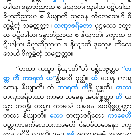
ပဒါယ၊ ဒန္ဓာဘိညာယ စ နိယျာတိ၊ သုခါယ
ပဋိပဒါယ၊
ခိပ္ပာဘိညာယ စ နိယျာတိ သုခေန ကိလေသေဟိ ဝိ
က္ခမ္ဘိတုံ သမတ္ထတ္တာ။
တဏှာစရိတော
ပုဂ္ဂလော ဒုက္ခာ
ယ ပဋိပဒါယ၊ ဒန္ဓာဘိညာယ စ နိယျာတိ၊ ဒုက္ခာယ ပ
ဋိပဒါယ၊ ခိပ္ပာဘိညာယ စ နိယျာတိ ဒုက္ခေန ကိလေ
သေဟိ ဝိက္ခမ္ဘိတုံ သမတ္ထတ္တာ။
‘‘တထာ ကသ္မာ နိယျာတီ’’တိ ပုစ္ဆိတဗ္ဗတ္တာ
‘‘တ
တ္ထ ကိံ ကာရဏံ ယ’’
န္တိအာဒိ ဝုတ္တံ။
ယံ
ယေန ကာရ
ဏေန နိယျာတိ၊ တံ
ကာရဏံ ကိ
န္တိ ပုစ္ဆတိ။
တဿ
တဏှာစရိတဿ ကာမာ သုခေန အပရိစ္စတ္တာ
ဟိ
ယ
သ္မာ ဘဝန္တိ၊ တသ္မာ ကာမာနံ သုခေန အပရိစ္စတ္တတ္တာ
တထာ နိယျာတိ။
သော
တဏှာစရိတော
ကာမေဟိ
ဝတ္ထုကာမကိလေသကာမေဟိ ဝိဝေစိယမာနော ဒုက္
ခေန ပဋိနိဿရတိ၊ ဒန္ဓဉ္စ
ဓမ္မံ
စတုသစ္စဓမ္မံ အာဇာနာ