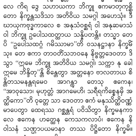
လေ ကိရ ဒွေ သဟာယကာ ဘိက္ခူ ဧကမာတုကုစ္ဆိ
တော နိက္ခန္တသဒိသာ အတိဝိယ သမဂ္ဂါ အဟေသုံ။ ဒီ
ဃာယုကဗုဒ္ဓကာလေ စ အနုသံဝစ္ဆရံ ဝါ အနုဆမာသံ
ဝါ ဘိက္ခူ ဥပေါသထတ္ထာယ သန္နိပတန္တိ။ တသ္မာ တေ
ပိ ‘‘ဥပေါသထဂ္ဂံ ဂမိဿာမာ’’တိ ဝသနဋ္ဌာနာ နိက္ခမိံ
သု။ တေ ဧကာ တာဝတိံသဘဝနေ နိဗ္ဗတ္တဒေဝတာ ဒိ
သွာ ‘‘ဣမေ ဘိက္ခူ အတိဝိယ သမဂ္ဂါ၊ သက္ကာ နု ခေါ
ဣမေ ဘိန္ဒိတု’’န္တိ စိန္တေတွာ အတ္တနော ဗာလတာယ စိ
န္တိတသမနန္တရမေဝ အာဂန္တွာ တေသု ဧကေန၊
‘‘အာဝုသော၊ မုဟုတ္တံ အာဂမေဟိ၊ သရီရကိစ္စေနမှိ အ
တ္ထိကော’’တိ ဝုတ္တေ သာ ဒေဝတာ ဧကံ မနုဿိတ္ထိဝဏ္ဏံ
မာပေတွာ ထေရဿ ဂစ္ဆန္တရံ ပဝိသိတွာ နိက္ခမနကာ
လေ ဧကေန ဟတ္ထေန ကေသကလာပံ၊ ဧကေန နိ
ဝါသနံ သဏ္ဌာပယမာနာ တဿ ပိဋ္ဌိတော နိက္ခမိ။