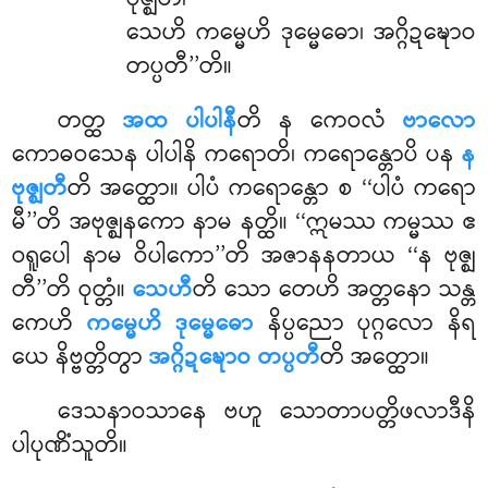
ဗုဇ္ဈတိ၊
သေဟိ ကမ္မေဟိ ဒုမ္မေဓော၊ အဂ္ဂိဍဍ္ဎောဝ
တပ္ပတီ’’တိ။
တတ္ထ
အထ ပါပါနီ
တိ န ကေဝလံ
ဗာလော
ကောဓဝသေန ပါပါနိ ကရောတိ၊ ကရောန္တောပိ ပန
န
ဗုဇ္ဈတီ
တိ အတ္ထော။ ပါပံ ကရောန္တော စ ‘‘ပါပံ ကရော
မီ’’တိ အဗုဇ္ဈနကော နာမ နတ္ထိ။ ‘‘ဣမဿ ကမ္မဿ ဧ
ဝရူပေါ နာမ ဝိပါကော’’တိ အဇာနနတာယ ‘‘န ဗုဇ္ဈ
တီ’’တိ ဝုတ္တံ။
သေဟီ
တိ သော တေဟိ အတ္တနော သန္တ
ကေဟိ
ကမ္မေဟိ ဒုမ္မေဓော
နိပ္ပညော ပုဂ္ဂလော နိရ
ယေ နိဗ္ဗတ္တိတွာ
အဂ္ဂိဍဍ္ဎောဝ တပ္ပတီ
တိ အတ္ထော။
ဒေသနာဝသာနေ ဗဟူ သောတာပတ္တိဖလာဒီနိ
ပါပုဏိံသူတိ။