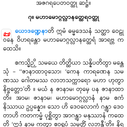
အဇဂရပေတဝတ္ထု ဆဋ္ဌံ။
၇။ မဟာမောဂ္ဂလ္လာနတ္ထေရဝတ္ထု
ယော
ဒဏ္ဍေနာ
တိ ဣမံ ဓမ္မဒေသနံ သတ္ထာ ဝေဠု
📜
ဝနေ ဝိဟရန္တော မဟာမောဂ္ဂလ္လာနတ္ထေရံ အာရဗ္ဘ က
ထေသိ။
ဧကသ္မိဉှိ သမယေ တိတ္ထိယာ သန္နိပတိတွာ မန္တေ
သုံ – ‘‘ဇာနာထာဝုသော၊ ‘ကေန ကာရဏေန သမ
ဏဿ ဂေါတမဿ လာဘသက္ကာရော မဟာ ဟုတွာ
နိဗ္ဗတ္တော’တိ
။ မယံ န ဇာနာမ၊ တုမှေ ပန ဇာနာထာ
တိ။ အာမ၊ ဇာနာမ၊ မဟာမောဂ္ဂလ္လာနံ နာမ ဧကံ
နိဿာယ ဥပ္ပန္နော။ သော ဟိ ဒေဝလောကံ ဂန္တွာ ဒေဝ
တာဟိ ကတကမ္မံ ပုစ္ဆိတွာ အာဂန္တွာ မနုဿာနံ ကထေ
တိ ‘ဣဒံ နာမ ကတွာ ဧဝရူပံ သမ္ပတ္တိံ
လဘန္တီ’တိ။ နိရ