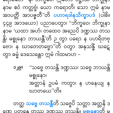
နာမ ဧဝံ ကတ္တဗ္ဗံ၊ ယော ကရောတိ၊ သော ဣမံ နာမ
အာပတ္တိံ အာပဇ္ဇတီ’’တိ
ပဟာရဒါနသိက္ခာပဒံ
(ပါစိ။
၄၄၉ အာဒယော) ပညာပေတွာ၊ ‘‘ဘိက္ခဝေ၊ ဘိက္ခုနာ
နာမ ‘ယထာ အဟံ၊ တထေဝ အညေပိ ဒဏ္ဍဿ တသ
န္တိ၊ မစ္စုနော ဘာယန္တီ’တိ ဉတွာ ပရော န ပဟရိတဗ္
ဗော၊ န ဃာတေတဗ္ဗော’’တိ ဝတွာ အနုသန္ဓိံ ဃဋေ
တွာ ဓမ္မံ ဒေသေန္တော ဣမံ ဂါထမာဟ –
။
‘‘သဗ္ဗေ တသန္တိ ဒဏ္ဍဿ၊ သဗ္ဗေ ဘာယန္တိ
၁၂၉
မစ္စုနော၊
အတ္တာနံ ဥပမံ ကတွာ၊ န ဟနေယျ န
ဃာတယေ’’တိ။
တတ္ထ
သဗ္ဗေ တသန္တီ
တိ သဗ္ဗေပိ သတ္တာ အတ္တနိ ဒ
ဏ္ဍေ ပတန္တေ တဿ ဒဏ္ဍဿ တသန္တိ။
မစ္စုနော
တိ မ