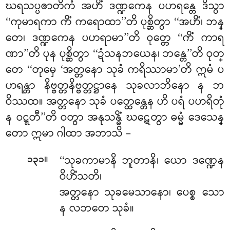
ဃရသပ္ပဇာတိကံ အဟိံ ဒဏ္ဍကေန ပဟရန္တေ ဒိသွာ
‘‘ကုမာရကာ ကိံ ကရောထာ’’တိ ပုစ္ဆိတွာ ‘‘အဟိံ၊ ဘန္
တေ၊ ဒဏ္ဍကေန ပဟရာမာ’’တိ ဝုတ္တေ ‘‘ကိံ ကာရ
ဏာ’’တိ ပုန ပုစ္ဆိတွာ ‘‘ဍံသနဘယေန၊ ဘန္တေ’’တိ ဝုတ္
တေ ‘‘တုမှေ ‘အတ္တနော သုခံ ကရိဿာမာ’တိ ဣမံ ပ
ဟရန္တာ နိဗ္ဗတ္တနိဗ္ဗတ္တဋ္ဌာနေ သုခလာဘိနော န ဘ
ဝိဿထ။ အတ္တနော သုခံ ပတ္ထေန္တေန ဟိ ပရံ ပဟရိတုံ
န ဝဋ္ဋတီ’’တိ ဝတွာ အနုသန္ဓိံ ဃဋေတွာ ဓမ္မံ ဒေသေန္
တော ဣမာ ဂါထာ အဘာသိ –
။
‘‘သုခကာမာနိ ဘူတာနိ၊ ယော ဒဏ္ဍေန
၁၃၁
ဝိဟိံသတိ၊
အတ္တနော သုခမေသာနော၊ ပေစ္စ သော
န လဘတေ သုခံ။