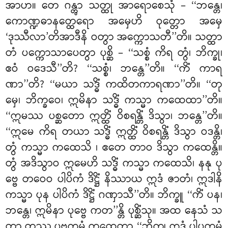
အာဟ။ တေ ဂန္တွာ သတ္ထု အာရောစေသုံ – ‘‘ဘန္တေ၊
ကောဏ္ဍဓာနတ္ထေရော အမှေဟိ ဝုတ္တော အမှေ
‘ဒုဿီလာ’တိအာဒီနိ ဝတွာ အက္ကောသတီ’’တိ။ သတ္ထာ
တံ ပက္ကောသာပေတွာ ပုစ္ဆိ – ‘‘သစ္စံ ကိရ တွံ၊ ဘိက္ခု၊
ဧဝံ ဝဒေသီ’’တိ? ‘‘သစ္စံ၊ ဘန္တေ’’တိ။ ‘‘ကိံ ကာရ
ဏာ’’တိ? ‘‘မယာ သဒ္ဓိံ ကထိတကာရဏာ’’တိ။ ‘‘တု
မှေ၊ ဘိက္ခဝေ၊ ဣမိနာ သဒ္ဓိံ ကသ္မာ ကထေထာ’’တိ။
‘‘ဣမဿ ပစ္ဆတော ဣတ္ထိံ ဝိစရန္တိံ ဒိသွာ၊ ဘန္တေ’’တိ။
‘‘ဣမေ ကိရ တယာ သဒ္ဓိံ ဣတ္ထိံ ဝိစရန္တိံ ဒိသွာ ဝဒန္တိ၊
တွံ ကသ္မာ ကထေသိ
၊ ဧတေ တာဝ ဒိသွာ ကထေန္တိ။
တွံ အဒိသွာဝ ဣမေဟိ သဒ္ဓိံ ကသ္မာ ကထေသိ၊ နနု ပု
ဗ္ဗေ တဝေဝ ပါပိကံ ဒိဋ္ဌိံ နိဿာယ ဣဒံ ဇာတံ၊ ဣဒါနိ
ကသ္မာ ပုန ပါပိကံ ဒိဋ္ဌိံ ဂဏှာသီ’’တိ။ ဘိက္ခူ ‘‘ကိံ ပန၊
ဘန္တေ၊ ဣမိနာ ပုဗ္ဗေ ကတ’’န္တိ ပုစ္ဆိံသု။ အထ နေသံ သ
တ္ထာ တဿ ပုဗ္ဗကမ္မံ ကထေတွာ ‘‘ဘိက္ခု ဣဒံ ပါပကမ္မံ