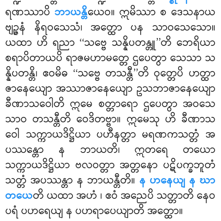
ရဏဿာပိ
ဘာယန္တိ
ယေဝ။ ဣမိဿာ စ ဒေသနာယ
ဗျဉ္ဇနံ နိရဝသေသံ၊ အတ္ထော ပန သာဝသေသော။
ယထာ ဟိ ရညာ ‘‘သဗ္ဗေ သန္နိပတန္တူ’’တိ ဘေရိယာ
စရာပိတာယပိ ရာဇမဟာမတ္တေ ဌပေတွာ သေသာ သ
န္နိပတန္တိ၊ ဧဝမိဓ ‘‘သဗ္ဗေ တသန္တီ’’တိ ဝုတ္တေပိ ဟတ္ထာ
ဇာနေယျော အဿာဇာနေယျော ဥသဘာဇာနေယျော
ခီဏာသဝေါတိ ဣမေ စတ္တာရော ဌပေတွာ အဝသေ
သာဝ တသန္တီတိ ဝေဒိတဗ္ဗာ။ ဣမေသု ဟိ ခီဏာသ
ဝေါ သက္ကာယဒိဋ္ဌိယာ ပဟီနတ္တာ မရဏကသတ္တံ အ
ပဿန္တော န ဘာယတိ၊ ဣတရေ တယော
သက္ကာယဒိဋ္ဌိယာ
ဗလဝတ္တာ အတ္တနော ပဋိပက္ခဘူတံ
သတ္တံ အပဿန္တာ န ဘာယန္တီတိ။
န ဟနေယျ န ဃာ
တယေ
တိ ယထာ အဟံ
၊ ဧဝံ အညေပိ သတ္တာတိ နေဝ
ပရံ ပဟရေယျ န ပဟရာပေယျာတိ အတ္ထော။