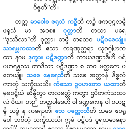
ဝိဇ္ဇတီ’’တိ။
တတ္ထ
မာဝေါစ ဖရုသံ ကဉ္စီ
တိ ကဉ္စိ ဧကပုဂ္ဂလမ္ပိ
ဖရုသံ မာ အဝစ။
ဝုတ္တာ
တိ တယာ ပရေ
‘‘ဒုဿီလာ’’တိ ဝုတ္တာ၊ တမ္ပိ တထေဝ
ပဋိဝဒေယျုံ။
သာရမ္ဘကထာ
တိ ဧသာ ကရဏုတ္တရာ ယုဂဂ္ဂါဟက
ထာ နာမ
ဒုက္ခာ။ ပဋိဒဏ္ဍာ
တိ ကာယဒဏ္ဍာဒီဟိ
ပရံ
ပဟရန္တဿ တာဒိသာ ပဋိဒဏ္ဍာ စ တဝ မတ္ထကေ ပ
တေယျုံ။
သစေ နေရေသီ
တိ သစေ အတ္တာနံ နိစ္စလံ
ကာတုံ သက္ခိဿသိ။
ကံသော ဥပဟတော ယထာ
တိ
မုခဝဋ္ဋိယံ ဆိန္ဒိတွာ တလမတ္တံ ကတွာ ဌပိတကံသထာ
လံ ဝိယ။ တဉှိ ဟတ္ထပါဒေဟိ ဝါ ဒဏ္ဍကေန ဝါ ပဟဋ
မ္ပိ သဒ္ဒံ န ကရောတိ၊
ဧသ ပတ္တောသီ
တိ သစေ ဧဝရူ
ပေါ ဘဝိတုံ သက္ခိဿသိ၊ ဣမံ ပဋိပဒံ ပူရယမာနော