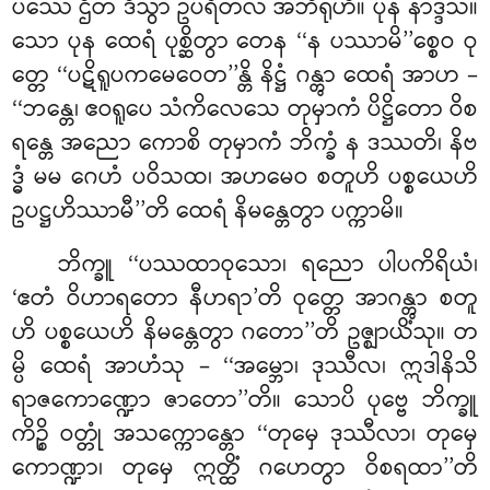
ပဿေ ဌိတံ ဒိသွာ ဥပရိတလံ အဘိရုဟိ။ ပုန နာဒ္ဒသ။
သော ပုန ထေရံ ပုစ္ဆိတွာ တေန ‘‘န ပဿာမိ’’စ္စေဝ ဝု
တ္တေ ‘‘ပဋိရူပကမေဝေတ’’န္တိ နိဋ္ဌံ ဂန္တွာ ထေရံ အာဟ –
‘‘ဘန္တေ၊ ဧဝရူပေ သံကိလေသေ တုမှာကံ ပိဋ္ဌိတော ဝိစ
ရန္တေ အညော ကောစိ တုမှာကံ ဘိက္ခံ န ဒဿတိ၊ နိဗ
ဒ္ဓံ မမ ဂေဟံ ပဝိသထ၊ အဟမေဝ စတူဟိ ပစ္စယေဟိ
ဥပဋ္ဌဟိဿာမီ’’တိ ထေရံ နိမန္တေတွာ ပက္ကာမိ။
ဘိက္ခူ ‘‘ပဿထာဝုသော၊ ရညော ပါပကိရိယံ၊
‘ဧတံ ဝိဟာရတော နီဟရာ’တိ ဝုတ္တေ အာဂန္တွာ စတူ
ဟိ
ပစ္စယေဟိ နိမန္တေတွာ ဂတော’’တိ ဥဇ္ဈာယိံသု။ တ
မ္ပိ ထေရံ အာဟံသု – ‘‘အမ္ဘော၊ ဒုဿီလ၊ ဣဒါနိသိ
ရာဇကောဏ္ဍော ဇာတော’’တိ။ သောပိ ပုဗ္ဗေ ဘိက္ခူ
ကိဉ္စိ ဝတ္တုံ အသက္ကောန္တော ‘‘တုမှေ ဒုဿီလာ၊ တုမှေ
ကောဏ္ဍာ၊ တုမှေ ဣတ္ထိံ ဂဟေတွာ ဝိစရထာ’’တိ