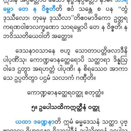
ဣဒါနိ အပ္ပတ္တောပိ ဧသော နိဗ္ဗာနပ္ပတ္တော နာမ။
သာရ
မ္ဘော တေ န ဝိဇ္ဇတီ
တိ ဧဝံ သန္တေ စ ပန ‘‘တွံ
ဒုဿီလော၊ တုမှေ ဒုဿီလာ’’တိဧဝမာဒိကော ဥတ္တရ
ကရဏဝါစာလက္ခဏော သာရမ္ဘောပိ တေ န ဝိဇ္ဇတိ၊ န
ဘဝိဿတိယေဝါတိ အတ္ထော။
ဒေသနာဝသာနေ
ဗဟူ သောတာပတ္တိဖလာဒီနိ
ပါပုဏိံသု၊ ကောဏ္ဍဓာနတ္ထေရောပိ သတ္ထာရာ ဒိန္နဩ
ဝါဒေ ဌတွာ အရဟတ္တံ ပါပုဏိ၊ န စိရဿေဝ အာကာ
သေ ဥပ္ပတိတွာ ပဌမံ သလာကံ ဂဏှီတိ။
ကောဏ္ဍဓာနတ္ထေရဝတ္ထု စတုတ္ထံ။
၅။ ဥပေါသထိကဣတ္ထီနံ ဝတ္ထု
ယထာ ဒဏ္ဍေနာ
တိ ဣမံ ဓမ္မဒေသနံ သတ္ထာ ပုဗ္