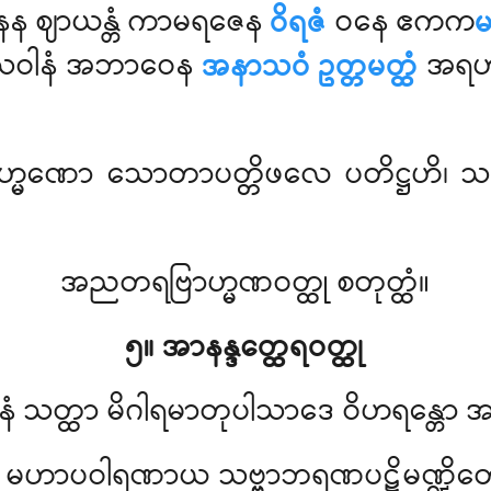
ဈာနေန ဈာယန္တံ ကာမရဇေန
ဝိရဇံ
ဝနေ ဧကက
မ
ဝါနံ အဘာဝေန
အနာသဝံ ဥတ္တမတ္ထံ
အရဟတ
္မဏော သောတာပတ္တိဖလေ ပတိဋ္ဌဟိ၊ သမ္ပတ
အညတရဗြာဟ္မဏဝတ္ထု စတုတ္ထံ။
၅။ အာနန္ဒတ္ထေရဝတ္ထု
နံ သတ္ထာ မိဂါရမာတုပါသာဒေ ဝိဟရန္တော အ
 မဟာပဝါရဏာယ သဗ္ဗာဘရဏပဋိမဏ္ဍိ