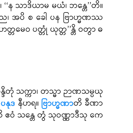
 ‘‘န သာဒိယာမ မယံ၊ ဘန္တေ’’တိ။
ညေ၊ အပိ စ ခေါ ပန ဗြာဟ္မဏဿ
ေဝ ပတ္တုံ ယုတ္တ’’န္တိ ဝတွာ ဓ
ိတုံ သက္ကာ၊ တသ္မာ ဉာဏသမ္ပယု
ပနုဒ
နီဟရ။
ဗြာဟ္မဏာ
တိ ခီဏာ
ိ ဧဝံ သန္တေ တွံ သုဝဏ္ဏာဒီသု ကေ