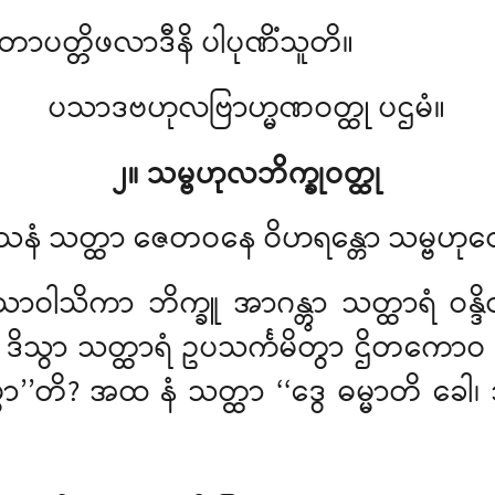
ာပတ္တိဖလာဒီနိ ပါပုဏိံသူတိ။
ပသာဒဗဟုလဗြာဟ္မဏဝတ္ထု ပဌမံ။
၂။ သမ္ဗဟုလဘိက္ခုဝတ္ထု
ေသနံ သတ္ထာ ဇေတဝနေ ဝိဟရန္တော သမ္ဗဟု
သာဝါသိကာ ဘိက္ခူ အာဂန္တွာ သတ္ထာရံ ဝန္ဒိတ
သတ္ထာရံ ဥပသင်္ကမိတွာ ဌိတကောဝ ဣမံ ပဉှံ
ဓမ္မာ’’တိ? အထ နံ သတ္ထာ ‘‘ဒွေ ဓမ္မာတိ ခေ