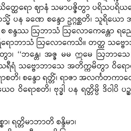
တ္ထေရော ဈာနံ သမာပဇ္ဇိတွာ ပရိသပရိယန္
္မိံ ပန ခဏေ စန္ဒော ဥဂ္ဂစ္ဆတိ၊ သူရိယော
န္တဿ စ စန္ဒဿ ဩဘာသံ ဩလောကေန္တော 
ာဘာသံ ဩလောကေသိ။ တတ္ထ သဗ္ဗောဘာသ
္ဒိတွာ၊ ‘‘ဘန္တေ၊ အဇ္ဇ မမ ဣမေ ဩ
 သရီရံ သဗ္ဗောဘာသေ အတိက္ကမိတွာ ဝိရေ
ဝိရောစတိ၊ စန္ဒော ရတ္တိံ၊ ရာဇာ အလင်္
ိရောစတိ၊ ဗုဒ္ဓါ ပန ရတ္တိမ္ပိ ဒိဝါပိ ပဉ
ော၊ ရတ္တိမာဘာတိ စန္ဒိမာ၊