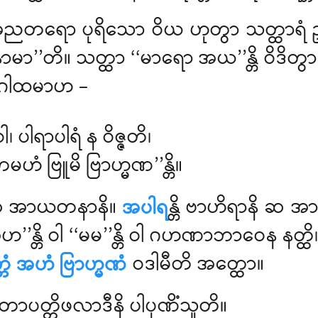
ညတရော ပုရိသော ဝိယ ဟုတွာ သတ္ထာရံ ဥပသင်
ါရံ နာမာ’’တိ။ သတ္ထာ ‘‘မာရော အယ’’န္တိ ဝိဒိတ
မံ ဂါထမာဟ –
 ပါရာပါရံ န ဝိဇ္ဇတိ၊
 တမဟံ ဗြူမိ ဗြာဟ္မဏ’’န္တိ။
နိ ဆ အာယတနာနိ။
အပါရ
န္တိ ဗာဟိရာနိ ဆ
ဟ’’န္တိ ဝါ ‘‘မမ’’န္တိ ဝါ ဂဟဏာဘာဝေန န
္တံ အဟံ ဗြာဟ္မဏံ
ဝဒါမီတိ အတ္ထော။
တ္တိဖလာဒီနိ ပါပုဏိံသူတိ။