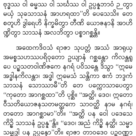
ဗုဒ္ဓဿ ဝါ ဓမ္မဿ ဝါ သင်္ဃဿ ဝါ ဥပ္ပန္နဘာဝံ ဉတွာ
မယှံ သုခသာသနံ အာဟရထာ’’တိ ပေသေသိ။ တေ
စတူဟိ ဒွါရေဟိ နိက္ခမိတွာ တီဏိ ယောဇနာနိ အာဟိ
ဏ္ဍိတွာ သာသနံ အလဘိတွာ ပစ္စာဂစ္ဆန္တိ။
အထေကဒိဝသံ ရာဇာ သုပတ္တံ အဿံ အာရုယှ
အမစ္စသဟဿပရိဝုတော ဥယျာနံ ဂစ္ဆန္တော ကိလန္တရူ
ပေ ပဉ္စသတဝါဏိဇကေ နဂရံ ပဝိသန္တေ ဒိသွာ ‘‘ဣမေ
အဒ္ဓါနကိလန္တာ၊ အဒ္ဓါ ဣမေသံ သန္တိကာ ဧကံ ဘဒ္ဒကံ
သာသနံ သောဿာမီ’’တိ
တေ ပက္ကောသာပေတွာ
‘‘ကုတော အာဂစ္ဆထာ’’တိ ပုစ္ဆိ။ ‘‘အတ္ထိ၊ ဒေဝ၊ ဣတော
ဝီသတိယောဇနသတမတ္ထကေ သာဝတ္ထိ နာမ နဂရံ၊
တတော အာဂစ္ဆာမာ’’တိ။ ‘‘အတ္ထိ ပန ဝေါ ပဒေသေ
ကိဉ္စိ သာသနံ ဥပ္ပန္န’’န္တိ။ ‘‘ဒေဝ၊ အညံ ကိဉ္စိ နတ္ထိ၊ သမ္မာ
သမ္ဗုဒ္ဓါ ပန ဥပ္ပန္နော’’တိ။ ရာဇာ တာဝဒေဝ ပဉ္စဝဏ္ဏာ