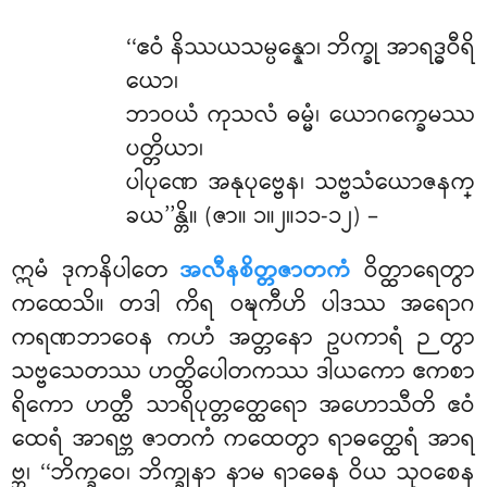
‘‘ဧဝံ နိဿယသမ္ပန္နော၊ ဘိက္ခု အာရဒ္ဓဝီရိ
ယော၊
ဘာဝယံ ကုသလံ ဓမ္မံ၊ ယောဂက္ခေမဿ
ပတ္တိယာ၊
ပါပုဏေ အနုပုဗ္ဗေန၊ သဗ္ဗသံယောဇနက္
ခယ’’န္တိ။ (ဇာ။ ၁။၂။၁၁-၁၂) –
ဣမံ ဒုကနိပါတေ
အလီနစိတ္တဇာတကံ
ဝိတ္ထာရေတွာ
ကထေသိ။ တဒါ ကိရ ဝဍ္ဎကီဟိ ပါဒဿ အရောဂ
ကရဏဘာဝေန ကဟံ အတ္တနော ဥပကာရံ ဉတွာ
သဗ္ဗသေတဿ ဟတ္ထိပေါတကဿ ဒါယကော ဧကစာ
ရိကော ဟတ္ထီ သာရိပုတ္တတ္ထေရော အဟောသီတိ ဧဝံ
ထေရံ အာရဗ္ဘ ဇာတကံ ကထေတွာ ရာဓတ္ထေရံ အာရ
ဗ္ဘ၊ ‘‘ဘိက္ခဝေ၊ ဘိက္ခုနာ နာမ ရာဓေန ဝိယ သုဝစေန