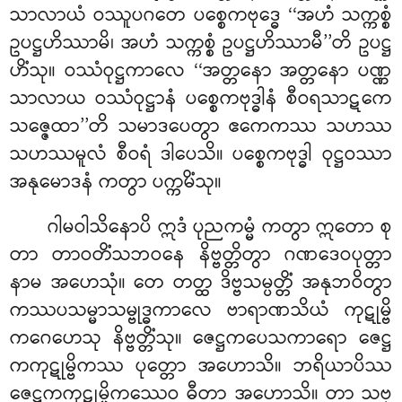
သာလာယံ ဝဿူပဂတေ ပစ္စေကဗုဒ္ဓေ ‘‘အဟံ သက္ကစ္စံ
ဥပဋ္ဌဟိဿာမိ၊ အဟံ သက္ကစ္စံ
ဥပဋ္ဌဟိဿာမီ’’တိ ဥပဋ္ဌ
ဟိံသု။ ဝဿံဝုဋ္ဌကာလေ ‘‘အတ္တနော အတ္တနော ပဏ္ဏ
သာလာယ ဝဿံဝုဋ္ဌာနံ ပစ္စေကဗုဒ္ဓါနံ စီဝရသာဋကေ
သဇ္ဇေထာ’’တိ သမာဒပေတွာ ဧကေကဿ သဟဿ
သဟဿမူလံ စီဝရံ ဒါပေသိ။ ပစ္စေကဗုဒ္ဓါ ဝုဋ္ဌဝဿာ
အနုမောဒနံ ကတွာ ပက္ကမိံသု။
ဂါမဝါသိနောပိ ဣဒံ ပုညကမ္မံ ကတွာ ဣတော စု
တာ တာဝတိံသဘဝနေ နိဗ္ဗတ္တိတွာ ဂဏဒေဝပုတ္တာ
နာမ အဟေသုံ။ တေ တတ္ထ ဒိဗ္ဗသမ္ပတ္တိံ အနုဘဝိတွာ
ကဿပသမ္မာသမ္ဗုဒ္ဓကာလေ
ဗာရာဏသိယံ ကုဋုမ္ဗိ
ကဂေဟေသု နိဗ္ဗတ္တိံသု။ ဇေဋ္ဌကပေသကာရော ဇေဋ္ဌ
ကကုဋုမ္ဗိကဿ ပုတ္တော အဟောသိ။ ဘရိယာပိဿ
ဇေဋ္ဌကကုဋုမ္ဗိကဿေဝ ဓီတာ အဟောသိ။ တာ သဗ္