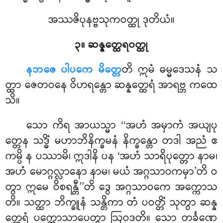
အဿဇိပုနဗ္ဗသုကဝတ္ထု ဒုတိယံ။
၃။ ဆန္နတ္ထေရဝတ္ထု
န
ဘဇေ ပါပကေ မိတ္တေ
တိ ဣမံ ဓမ္မဒေသနံ သ
တ္ထာ ဇေတဝနေ ဝိဟရန္တော ဆန္နတ္ထေရံ အာရဗ္ဘ ကထေ
သိ။
သော
ကိရ အာယသ္မာ ‘‘အဟံ အမှာကံ အယျပု
တ္တေန သဒ္ဓိံ မဟာဘိနိက္ခမနံ
နိက္ခန္တော တဒါ အညံ ဧ
ကမ္ပိ န ပဿာမိ၊ ဣဒါနိ ပန ‘အဟံ သာရိပုတ္တော နာမ၊
အဟံ မောဂ္ဂလ္လာနော နာမ၊ မယံ အဂ္ဂသာဝကမှာ’တိ ဝ
တွာ ဣမေ ဝိစရန္တီ’’တိ ဒွေ အဂ္ဂသာဝကေ အက္ကောသ
တိ။ သတ္ထာ ဘိက္ခူနံ သန္တိကာ တံ ပဝတ္တိံ သုတွာ ဆန္န
တ္ထေရံ ပက္ကောသာပေတွာ ဩဝဒတိ။ သော တင်္ခဏေ