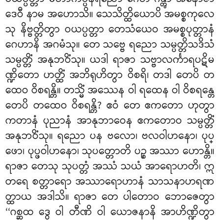
ဒေဝီ နာမ အဟောသိ။ သေသိတ္ထိယောပိ အမစ္စကုလေ
သု နိဗ္ဗတ္တိတွာ ဝယပ္ပတ္တာ တေသံယေဝ အမစ္စပုတ္တာနံ
ဂေဟာနိ အဂမံသု။ တေ သဗ္ဗေ ရညော သမ္ပတ္တိသဒိသံ
သမ္ပတ္တိံ အနုဘဝိံသု။ ယဒါ ရာဇာ သဗ္ဗာလင်္ကာရပဋိမ
ဏ္ဍိတော ဟတ္ထိံ အဘိရုဟိတွာ ဝိစရိ၊ တဒါ တေပိ တ
ထေဝ ဝိစရန္တိ။ တသ္မိံ အဿေန ဝါ ရထေန ဝါ ဝိစရန္တေ
တေပိ တထေဝ ဝိစရန္တိ? ဧဝံ တေ ဧကတော ဟုတွာ
ကတာနံ ပုညာနံ အာနုဘာဝေန ဧကတောဝ သမ္ပတ္တိံ
အနုဘဝိံသု။ ရညော ပန ဗလော၊ ဗလဝါဟနော၊ ပုပ္
ဖော၊ ပုပ္ဖဝါဟနော၊ သုပတ္တောတိ ပဉ္စ အဿာ ဟောန္တိ။
ရာဇာ တေသု သုပတ္တံ အဿံ သယံ အာရောဟတိ၊ ဣ
တရေ စတ္တာရော အဿာရောဟာနံ သာသနာဟရဏ
တ္ထာယ အဒါသိ။ ရာဇာ တေ ပါတောဝ ဘောဇေတွာ
‘‘ဂစ္ဆထ
ဒွေ ဝါ တီဏိ ဝါ ယောဇနာနိ အာဟိဏ္ဍိတွာ