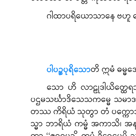
ဂါထာပရိယောသာနေ
ဗဟူ 
ပါပဉ္စ
ပုရိသော
တိ ဣမံ ဓမ္
သော ဟိ လာဠုဒါယိတ္ထေ
ပဌမသင်္ဃာဒိသေသကမ္မေ သမာဒပိ
တဿ ကိရိယံ သုတွာ တံ ပက္ကောသာပ
သ္မာ ဘာရိယံ ကမ္မံ အကာသိ၊ အ