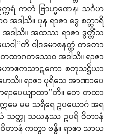
ုက္ကရံ ကတံ ဗြာဟ္မဏေန၊ သင်္ဂဟ
ါသိ။ ပုန ရာဇာ ဒွေ စတ္တာရိ
 အဒါသိ။ အထဿ ရာဇာ ဒွတ္တိံသ
သိယေဝါ’’တိ ဝါဒမောစနတ္ထံ တတော
ုဂါနိ တထာဂတဿေဝ အဒါသိ။ ရာဇာ
ဗ္ဗေ မဟာဧကသာဋကော စတုသဋ္ဌိယာ
ဂဟေသိ။ ရာဇာ ပုရိသေ အာဏာပေ
ိ အာဟရာပေယျာထာ’’တိ။ တေ တထာ
န ဣမေ မမ သရီရေ ဥပယောဂံ အရ
ုဋိယံ သတ္ထု သယနဿ ဥပရိ ဝိတာနံ
ာနေ ဝိတာနံ ကတွာ ဗန္ဓိ။ ရာဇာ သာယ