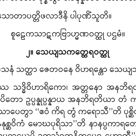
သောတာပတ္တိဖလာဒီနိ ပါပုဏိံသူတိ။
စူဠေကသာဋကဗြာဟ္မဏဝတ္ထု ပဌမံ။
၂။ သေယျသကတ္ထေရဝတ္ထု
မဒေသနံ သတ္ထာ ဇေတဝနေ ဝိဟရန္တော သေယ
ရဿ သဒ္ဓိဝိဟာရိကော၊ အတ္တနော အနဘ
တော ဥပ္ပန္နုပ္ပန္နာယ အနဘိရတိယာ တံ က
ေတွာ ‘‘ဧဝံ ကိရ တွံ ကရောသီ’’တိ ပုစ္ဆိတွ
နနုစ္ဆဝိကံ မောဃပုရိသာ’’တိ နာနပ္ပကာရ