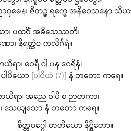
ိဒိတွာ၊ နဂရူပမံ စိတ္တမိဒံ ဌပေတွာ၊
ဝုဓေန၊ ဇိတဉ္စ ရက္ခေ အနိဝေသနော သိယ
ာ၊ ပထဝိံ အဓိသေဿတိ၊
၊ နိရတ္ထံဝ ကလိင်္ဂရံ။
ယိရာ၊ ဝေရီ ဝါ ပန ဝေရိနံ၊
ံ၊ ပါပိယော
[ပါပိယံ (?)]
နံ တတော ကရေ။
ကယိရာ၊ အညေ ဝါပိ စ ဉာတကာ၊
တ္တံ၊ သေယျသော နံ တတော ကရေ။
စိတ္တဝဂ္ဂေါ တတိယော နိဋ္ဌိတော။