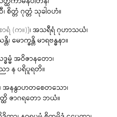
ယတ္ထကာမနိပါတိနံ၊
၊ စိတ္တံ ဂုတ္တံ သုခါဝဟံ။
ာရံ (က။)]
၊ အသရီရံ ဂုဟာသယံ၊
တိ၊ မောက္ခန္တိ မာရဗန္ဓနာ။
ဒ္ဓမ္မံ အဝိဇာနတော၊
ာ န ပရိပူရတိ။
၊ အနနွာဟတစေတသော၊
တ္ထိ ဇာဂရတော ဘယံ။