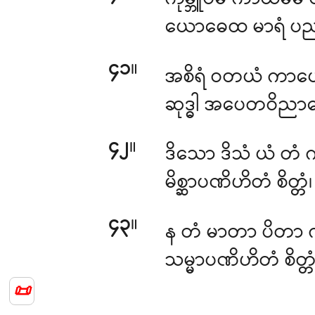
ကုမ္ဘူပမံ ကာယမိမံ ဝ
ယောဓေထ မာရံ ပညာ
၄၁
။
အစိရံ
ဝတယံ ကာယေ
ဆုဒ္ဓါ အပေတဝိညာဏော
၄၂
။
ဒိသော ဒိသံ ယံ တံ က
မိစ္ဆာပဏိဟိတံ စိတ္တ
၄၃
။
န တံ မာတာ ပိတာ 
သမ္မာပဏိဟိတံ စိ
📜