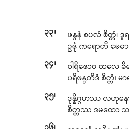
၃၃
။
ဖန္ဒနံ
စပလံ စိတ္တံ၊ ဒူရ
ဥဇုံ ကရောတိ မေဓ
၃၄
။
ဝါရိဇောဝ ထလေ ခ
ပရိဖန္ဒတိဒံ စိတ္တံ
၃၅
။
ဒုန္နိဂ္ဂဟဿ လဟုန
စိတ္တဿ ဒမထော သာဓု၊
၃၆
။