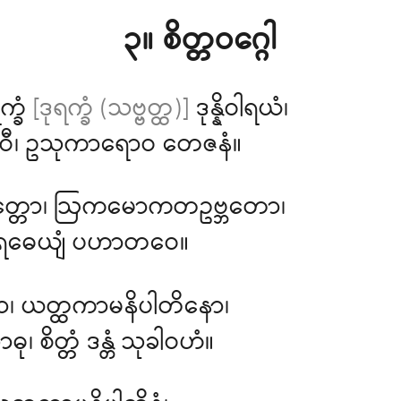
၃။ စိတ္တဝဂ္ဂေါ
က္ခံ
[ဒုရက္ခံ (သဗ္ဗတ္ထ)]
ဒုန္နိဝါရယံ၊
ာဝီ၊ ဥသုကာရောဝ တေဇနံ။
ိတ္တော၊ ဩကမောကတဥဗ္ဘတော၊
၊ မာရဓေယျံ ပဟာတဝေ။
ော၊ ယတ္ထကာမနိပါတိနော၊
 စိတ္တံ ဒန္တံ သုခါဝဟံ။