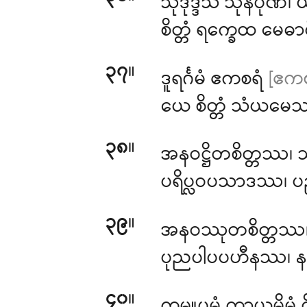
သုဒုဒ္ဒသံ
သုနိပုဏံ၊ 
စိတ္တံ ရက္ခေထ မေဓာဝီ
၃၇
။
ဒူရင်္ဂမံ ဧကစရံ
[ဧကစ
ယေ
စိတ္တံ သံယမေဿန္
၃၈
။
အနဝဋ္ဌိတစိတ္တဿ၊ သ
ပရိပ္လဝပသာဒဿ၊ ပည
၃၉
။
အနဝဿုတစိတ္တဿ
ပုညပါပပဟီနဿ၊ န
၄၀
။