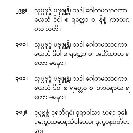
။
သုပ္ပဗုဒ္ဓံ ပဗုဇ္ဈန္တိ၊ သဒါ ဂေါတမသာဝကာ၊
၂၉၉
ယေသံ ဒိဝါ စ ရတ္တော စ၊ နိစ္စံ ကာယဂ
တာ သတိ။
။
သုပ္ပဗုဒ္ဓံ ပဗုဇ္ဈန္တိ၊ သဒါ ဂေါတမသာဝကာ၊
၃၀၀
ယေသံ ဒိဝါ စ ရတ္တော စ၊ အဟိံသာယ ရ
တော မနော။
။
သုပ္ပဗုဒ္ဓံ ပဗုဇ္ဈန္တိ၊ သဒါ ဂေါတမသာဝကာ၊
၃၀၁
ယေသံ
ဒိဝါ စ ရတ္တော စ၊ ဘာဝနာယ ရ
တော မနော။
။
ဒုပ္ပဗ္ဗဇ္ဇံ ဒုရဘိရမံ၊ ဒုရာဝါသာ ဃရာ ဒုခါ၊
၃၀၂
ဒုက္ခောသမာနသံဝါသော၊ ဒုက္ခာနုပတိတ
ဒ္ဓဂူ၊