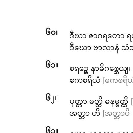
၆၀
။
ဒီဃာ
ဇာဂရတော ရတ္
ဒီဃော ဗာလာနံ သံသာ
၆၁
။
စရဉ္စေ နာဓိဂစ္ဆေယ
ဧကစရိယံ
[ဧကစရိယ
၆၂
။
ပုတ္တာ မတ္ထိ ဓနမ္မတ္ထိ
အတ္တာ ဟိ
[အတ္တာပိ 
၆၃
။