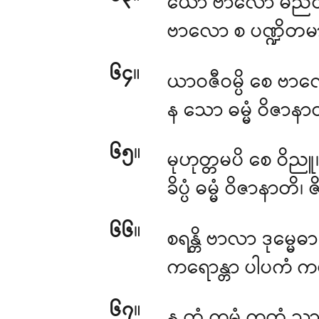
ယော ဗာလော မညတိ 
ဗာလော စ ပဏ္ဍိတမာန
၆၄
။
ယာဝဇီဝမ္ပိ စေ ဗာလ
န သော ဓမ္မံ ဝိဇာနာ
၆၅
။
မုဟုတ္တမပိ
စေ ဝိညူ၊
ခိပ္ပံ ဓမ္မံ ဝိဇာနာတ
၆၆
။
စရန္တိ ဗာလာ ဒုမ္မေ
ကရောန္တာ ပါပကံ ကမ
၆၇
။