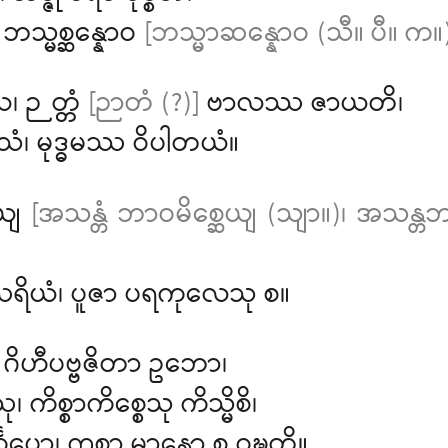
ဘသ္မစ္ဆန္နောဝ
[ဘသ္မာဆန္နောဝ (သီ။ ပီ။ က။
၊ ဉတ္တံ
[ဉာတံ (?)]
ဗာလဿ ဇာယတိ၊
သံ၊ မုဒ္ဓမဿ ဝိပါတယံ။
ေယျ
[အသန္တံ ဘာဝမိစ္ဆေယျ (သျာ။)၊ အသန္တ
ိယံ၊ ပူဇာ ပရကုလေသု စ။
ဂိဟီပဗ္ဗဇိတာ ဥဘော၊
စ္စာကိစ္စေသု ကိသ္မိစိ၊
ော၊ ဣစ္ဆာ မာနော စ ဝဍ္ဎတိ။