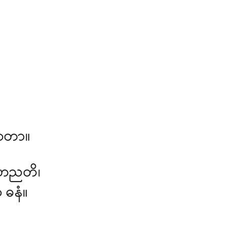
ာယတာ။
ိဟညတိ၊
 ဓနံ။