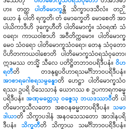
ဒဿေတုံ
‘‘ပါတိမောက္ခသံဝရသံဝုတော’’
တိအာဒိမာ
ဟ။ တတ္ထ
ပါတိမောက္ခ
န္တိ သိက္ခာပဒသီလံ။ တဉှိ
ယော နံ ပါတိ ရက္ခတိ၊ တံ မောက္ခေတိ မောစေတိ အာ
ပါယိကာဒီဟိ ဒုက္ခေဟီတိ ပါတိမောက္ခံ။ သံဝရဏံ သံ
ဝရော၊ ကာယဝါစာဟိ အဝီတိက္ကမော။ ပါတိမောက္ခ
မေဝ
သံဝရော ပါတိမောက္ခသံဝရော၊ တေန သံဝုတော
ပိဟိတကာယဝါစောတိ ပါတိမောက္ခသံဝရသံဝုတော၊
ဣဒမဿ တသ္မိံ သီလေ ပတိဋ္ဌိတဘာဝပရိဒီပနံ။
ဝိဟ
ရတီ
တိ တဒနုရူပဝိဟာရသမင်္ဂိဘာဝပရိဒီပနံ။
အာစာရဂေါစရသမ္ပန္နော
တိ ဟေဋ္ဌာ ပါတိမောက္ခသံဝ
ရဿ၊ ဥပရိ ဝိသေသာနံ ယောဂဿ စ ဥပကာရကဓမ္မ
ပရိဒီပနံ။
အဏုမတ္တေသု ဝဇ္ဇေသု ဘယဒဿာဝီ
တိ ပါ
တိမောက္ခသီလတော အစဝနဓမ္မတာပရိဒီပနံ။
သမာ
ဒါယာ
တိ သိက္ခာပဒါနံ အနဝသေသတော အာဒါနပရိ
ဒီပနံ။
သိက္ခတီ
တိ သိက္ခာယ သမင်္ဂိဘာဝပရိဒီပနံ။