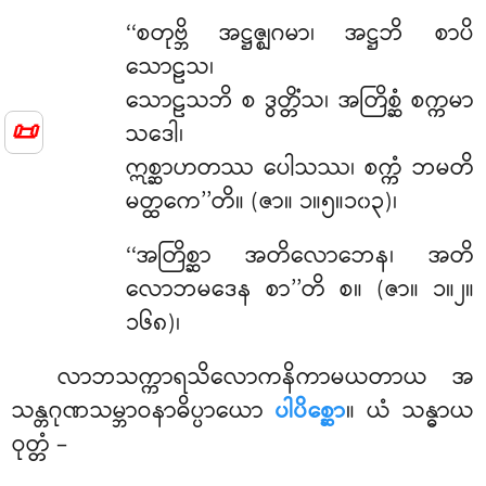
‘‘စတုဗ္ဘိ အဋ္ဌဇ္ဈဂမာ၊ အဋ္ဌဘိ စာပိ
သောဠသ၊
သောဠသဘိ စ ဒွတ္တိံသ၊ အတြိစ္ဆံ စက္ကမာ
📜
သဒေါ၊
ဣစ္ဆာဟတဿ ပေါသဿ၊ စက္ကံ ဘမတိ
မတ္ထကေ’’တိ။ (ဇာ။ ၁။၅။၁၀၃)၊
‘‘အတြိစ္ဆာ အတိလောဘေန၊ အတိ
လောဘမဒေန စာ’’တိ စ။ (ဇာ။ ၁။၂။
၁၆၈)၊
လာဘသက္ကာရသိလောကနိကာမယတာယ အ
သန္တဂုဏသမ္ဘာဝနာဓိပ္ပာယော
ပါပိစ္ဆော
။ ယံ သန္ဓာယ
ဝုတ္တံ –