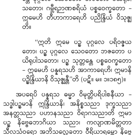
သတော၊ ဂမ္ဘီရဉာဏစရိယံ ပစ္စဝေက္ခတော –
ဣမေဟိ တီဟာကာရေဟိ ပညိန္ဒြိယံ ဝိသုဇ္ဈ
တိ။
‘‘ဣတိ
ဣမေ ပဉ္စ ပုဂ္ဂလေ ပရိဝဇ္ဇယ
တော၊ ပဉ္စ ပုဂ္ဂလေ သေဝတော ဘဇတော ပ
ယိရုပါသတော၊ ပဉ္စ သုတ္တန္တေ ပစ္စဝေက္ခတော
– ဣမေဟိ ပန္နရသဟိ အာကာရေဟိ၊ ဣမာနိ
ပဉ္စိန္ဒြိယာနိ ဝိသုဇ္ဈန္တီ’’တိ (ပဋိ။ မ။ ၁။၁၈၅)။
အပရေပိ ပန္နရသ ဓမ္မာ ဝိမုတ္တိပရိပါစနီယာ –
သဒ္ဓါပဉ္စမာနိ ဣန္ဒြိယာနိ၊ အနိစ္စသညာ ဒုက္ခသညာ
အနတ္တသညာ ပဟာနသညာ ဝိရာဂသညာတိ ဣမာ
ပဉ္စ နိဗ္ဗေဓဘာဂိယာ
သညာ၊ ကလျာဏမိတ္တတာ
သီလသံဝရော အဘိသလ္လေခတာ ဝီရိယာရမ္ဘော နိဗ္ဗေ