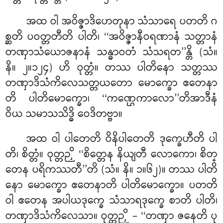
အထ
ဝါ အဝိဇ္ဇာဒိဟေတုနာ သံသာရေ ပတတိ ဂ
စ္ဆတိ ပဝတ္တတီတိ ပါတိ၊ ‘‘အဝိဇ္ဇာနီဝရဏာနံ သတ္တာနံ
တဏှာသံယောဇနာနံ သန္ဓာဝတံ သံသရတ’’န္တိ (သံ။
နိ။ ၂။၁၂၄) ဟိ ဝုတ္တံ။ တဿ ပါတိနော သတ္တဿ
တဏှာဒိသံကိလေသတ္တယတော မောက္ခော ဧတေနာ
တိ ပါတိမောက္ခော၊ ‘‘ကဏ္ဌေကာလော’’တိအာဒီနံ
ဝိယ သမာသသိဒ္ဓိ ဝေဒိတဗ္ဗာ။
အထ ဝါ ပါတေတိ ဝိနိပါတေတိ ဒုက္ခေဟီတိ ပါ
တိ၊ စိတ္တံ။ ဝုတ္တဉှိ ‘‘စိတ္တေန နိယျတီ လောကော၊ စိတ္
တေန ပရိကဿတီ’’တိ (သံ။ နိ။ ၁။၆၂)။ တဿ ပါတိ
နော မောက္ခော ဧတေနာတိ ပါတိမောက္ခော။ ပတတိ
ဝါ ဧတေန အပါယဒုက္ခေ သံသာရဒုက္ခေ စာတိ ပါတိ၊
တဏှာဒိသံကိလေသာ။ ဝုတ္တဉှိ – ‘‘တဏှာ ဇနေတိ ပု