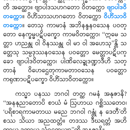
တိ အတ္ထော။ ဗျာပါဒသဟဂတော ဝိတက္ကော
ဗျာပါဒဝိ
တက္ကော
။ ဝိဟိံသာသဟဂတော ဝိတက္ကော
ဝိဟိံသာဝိ
တက္ကော
။ တေသု ကာမာနံ အဘိနန္ဒနဝသေန ပဝတ္
တော နေက္ခမ္မပဋိပက္ခော ကာမဝိတက္ကော၊ ‘‘ဣမေ သ
တ္တာ ဟညန္တု ဝါ ဝိနဿန္တု ဝါ မာ ဝါ အဟေသု’’န္တိ သ
တ္တေသု သမ္ပဒုဿနဝသေန ပဝတ္တော မေတ္တာပဋိပက္
ခော ဗျာပါဒဝိတက္ကော၊ ပါဏိလေဍ္ဍုဒဏ္ဍာဒီဟိ သတ္
တာနံ ဝိဟေဌေတုကာမတာဝသေန ပဝတ္တော
ကရုဏာပဋိပက္ခော ဝိဟိံသာဝိတက္ကော။
ကသ္မာ ပနဿ ဘဂဝါ တတ္ထ ဂမနံ အနုဇာနိ?
‘‘အနနုညာတောပိ စာယံ မံ ဩဟာယ ဂစ္ဆိဿတေဝ၊
‘ပရိစာရကာမတာယ မညေ ဘဂဝါ ဂန္တုံ န ဒေတီ’တိ
စဿ သိယာ အညထတ္တံ။ တဒဿ ဒီဃရတ္တံ အဟိ