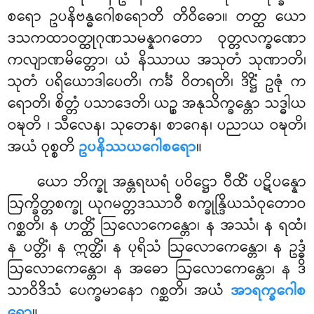
စရော ဥပနိဗန္ဓဂေါစရောတိ တိဝိဓော။ တတ္ထ ယော
ဒသကထာဝတ္ထုဂုဏသမန္နာဂတော ဝုတ္တလက္ခဏော
ကလျာဏမိတ္တော၊ ယံ နိဿာယ အသုတံ သုဏာတိ၊
သုတံ ပရိယောဒါပေတိ၊ ကင်္ခံ ဝိတရတိ၊ ဒိဋ္ဌိံ ဥဇုံ က
ရောတိ၊ စိတ္တံ ပသာဒေတိ၊ ယဉ္စ အနုသိက္ခန္တော သဒ္ဓါယ
ဝဍ္ဎတိ
၊ သီလေန၊ သုတေန၊ စာဂေန၊ ပညာယ ဝဍ္ဎတိ၊
အယံ ဝုစ္စတိ
ဥပနိဿယဂေါစရော
။
ယော
ဘိက္ခု အန္တရဃရံ ပဝိဋ္ဌော ဝီထိံ ပဋိပန္နော
ဩက္ခိတ္တစက္ခု ယုဂမတ္တဒဿာဝီ စက္ခုန္ဒြိယသံဝုတောဝ
ဂစ္ဆတိ၊ န ဟတ္ထိံ ဩလောကေန္တော၊ န အဿံ၊ န ရထံ၊
န ပတ္တိံ၊ န ဣတ္ထိံ၊ န ပုရိသံ ဩလောကေန္တော၊ န ဥဒ္ဓံ
ဩလောကေန္တော၊ န အဓော ဩလောကေန္တော၊ န ဒိ
သာဝိဒိသံ ပေက္ခမာနော ဂစ္ဆတိ၊ အယံ
အာရက္ခဂေါစ
ရော
။