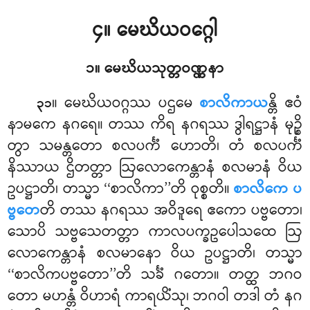
၄။ မေဃိယဝဂ္ဂေါ
၁။ မေဃိယသုတ္တဝဏ္ဏနာ
။ မေဃိယဝဂ္ဂဿ
ပဌမေ
စာလိကာယ
န္တိ ဧဝံ
၃၁
နာမကေ နဂရေ။ တဿ ကိရ နဂရဿ ဒွါရဋ္ဌာနံ မုဉ္စိ
တွာ သမန္တတော စလပင်္ကံ ဟောတိ၊ တံ စလပင်္ကံ
နိဿာယ ဌိတတ္တာ ဩလောကေန္တာနံ စလမာနံ ဝိယ
ဥပဋ္ဌာတိ၊ တသ္မာ ‘‘စာလိကာ’’တိ ဝုစ္စတိ။
စာလိကေ ပ
ဗ္ဗတေ
တိ တဿ နဂရဿ အဝိဒူရေ ဧကော ပဗ္ဗတော၊
သောပိ သဗ္ဗသေတတ္တာ ကာလပက္ခဥပေါသထေ ဩ
လောကေန္တာနံ စလမာနော ဝိယ ဥပဋ္ဌာတိ၊ တသ္မာ
‘‘စာလိကပဗ္ဗတော’’တိ သင်္ခံ ဂတော။ တတ္ထ ဘဂဝ
တော မဟန္တံ ဝိဟာရံ ကာရယိံသု၊ ဘဂဝါ တဒါ တံ နဂ