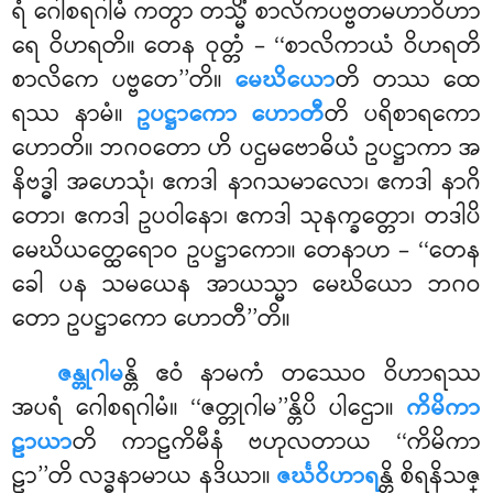
ရံ ဂေါစရဂါမံ ကတွာ တသ္မိံ စာလိကပဗ္ဗတမဟာဝိဟာ
ရေ ဝိဟရတိ။ တေန ဝုတ္တံ – ‘‘စာလိကာယံ ဝိဟရတိ
စာလိကေ ပဗ္ဗတေ’’တိ။
မေဃိယော
တိ တဿ ထေ
ရဿ နာမံ။
ဥပဋ္ဌာကော ဟောတီ
တိ ပရိစာရကော
ဟောတိ။ ဘဂဝတော ဟိ ပဌမဗောဓိယံ ဥပဋ္ဌာကာ အ
နိဗဒ္ဓါ အဟေသုံ၊ ဧကဒါ နာဂသမာလော၊ ဧကဒါ နာဂိ
တော၊ ဧကဒါ ဥပဝါနော၊ ဧကဒါ သုနက္ခတ္တော၊ တဒါပိ
မေဃိယတ္ထေရောဝ ဥပဋ္ဌာကော။ တေနာဟ – ‘‘တေန
ခေါ ပန သမယေန အာယသ္မာ မေဃိယော ဘဂဝ
တော ဥပဋ္ဌာကော ဟောတီ’’တိ။
ဇန္တုဂါမ
န္တိ ဧဝံ နာမကံ တဿေဝ ဝိဟာရဿ
အပရံ ဂေါစရဂါမံ။ ‘‘ဇတ္တုဂါမ’’န္တိပိ ပါဌော။
ကိမိကာ
ဠာယာ
တိ ကာဠကိမီနံ ဗဟုလတာယ ‘‘ကိမိကာ
ဠာ’’တိ လဒ္ဓနာမာယ နဒိယာ။
ဇင်္ဃဝိဟာရ
န္တိ စိရနိသဇ္