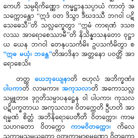
ကေဟိ သမ္ပရိကိဏ္ဏော ကမ္မဋ္ဌာနသပ္ပာယံ ကာတုံ အ
သက္ကောန္တော ‘‘ဣဒံ ဝတ ဒိသွာ ဒီဃဒဿီ ဘဂဝါ ပဋိ
သေဓေသီ’’တိ သလ္လက္ခေတွာ ‘‘ဣမံ ကာရဏံ ဒသဗ
လဿ အာရောစေဿာမီ’’တိ နိသိန္နာသနတော
ဝုဋ္ဌာ
ယ ယေန ဘဂဝါ တေနုပသင်္ကမိ။ ဥပသင်္ကမိတွာ စ
‘‘ဣဓ မယှံ၊ ဘန္တေ’’
တိအာဒိနာ အတ္တနော ပဝတ္တိံ အာ
ရောစေသိ။
တတ္ထ
ယေဘုယျေနာ
တိ ဗဟုလံ အဘိက္ခဏံ။
ပါပကာ
တိ လာမကာ။
အကုသလာ
တိ အကောသလ္လ
သမ္ဘူတာ။ ဒုဂ္ဂတိသမ္ပာပနဋ္ဌေန ဝါ ပါပကာ၊ ကုသလ
ပဋိပက္ခတာယ အကုသလာ။ ဝိတက္ကေတိ ဦဟတိ အာ
ရမ္မဏံ စိတ္တံ အဘိနိရောပေတီတိ ဝိတက္ကော၊ ကာမ
သဟဂတော ဝိတက္ကော
ကာမဝိတက္ကော၊
ကိလေ
သကာမသမ္ပယုတ္တော ဝတ္ထုကာမာရမ္မဏော ဝိတက္ကော