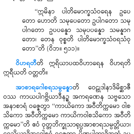
‘‘ဣမိနာ
ပါတိမောက္ခသံဝရေန ဥပေ
တော ဟောတိ သမုပေတော ဥပါဂတော သမု
ပါဂတော ဥပပန္နော သမုပပန္နော သမန္နာဂ
တော၊ တေန ဝုစ္စတိ ပါတိမောက္ခသံဝရသံဝု
တော’’တိ (ဝိဘ။ ၅၁၁)။
ဝိဟရတီ
တိ ဣရိယာပထဝိဟာရေန ဝိဟရတိ
ဣရီယတိ ဝတ္တတိ။
အာစာရဂေါစရသမ္ပန္နော
တိ ဝေဠုဒါနာဒိမိစ္ဆာဇီ
ဝဿ ကာယပါဂဗ္ဘိယာဒီနဉ္စ အကရဏေန သဗ္ဗသော
အနာစာရံ ဝဇ္ဇေတွာ ‘‘ကာယိကော အဝီတိက္ကမော ဝါစ
သိကော အဝီတိက္ကမော ကာယိကဝါစသိကော အဝီတိ
က္ကမော’’တိ ဧဝံ ဝုတ္တဘိက္ခုသာရုပ္ပအာစာရသမ္ပတ္တိယာ၊