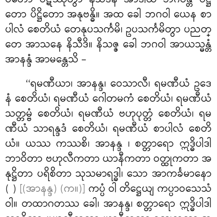
တော ပိဋ္ဌိတော အနုဗန္ဓိ။ အထ ခေါ ဘဂဝါ ယေန စာ
ပါလံ စေတိယံ တေနုပသင်္ကမိ၊ ဥပသင်္ကမိတွာ ပညတ္
တေ အာသနေ နိသီဒိ။ နိသဇ္ဇ
ခေါ ဘဂဝါ အာယသ္မန္တံ
အာနန္ဒံ အာမန္တေသိ –
‘‘ရမဏီယာ၊ အာနန္ဒ၊ ဝေသာလီ၊ ရမဏီယံ ဥဒေ
နံ စေတိယံ၊ ရမဏီယံ ဂေါတမကံ စေတိယံ၊ ရမဏီယံ
သတ္တမ္ဗံ စေတိယံ၊ ရမဏီယံ ဗဟုပုတ္တံ စေတိယံ၊ ရမ
ဏီယံ သာရန္ဒဒံ စေတိယံ၊ ရမဏီယံ စာပါလံ စေတိ
ယံ။ ယဿ ကဿစိ၊ အာနန္ဒ
၊ စတ္တာရော ဣဒ္ဓိပါဒါ
ဘာဝိတာ ဗဟုလီကတာ ယာနီကတာ ဝတ္ထုကတာ အ
နုဋ္ဌိတာ ပရိစိတာ သုသမာရဒ္ဓါ၊ သော အာကင်္ခမာနော
( )
[(အာနန္ဒ) (က။)]
ကပ္ပံ ဝါ တိဋ္ဌေယျ ကပ္ပာဝသေသံ
ဝါ။ တထာဂတဿ ခေါ၊ အာနန္ဒ၊ စတ္တာရော ဣဒ္ဓိပါဒါ