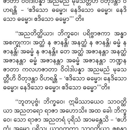
ဇာတာ ဝိဝါဒါပန္နာ အညမညံ မုခသတ္တီဟိ ဝိတုဒန္တာ ဝိ
ဟရန္တိ – ‘ဧဒိသော ဓမ္မော၊ နေဒိသော ဓမ္မော၊ နေဒိ
သော ဓမ္မော၊ ဧဒိသော ဓမ္မော’’’ တိ။
‘‘အညတိတ္ထိယာ၊ ဘိက္ခဝေ၊ ပရိဗ္ဗာဇကာ အန္ဓာ
အစက္ခုကာ၊ အတ္ထံ န ဇာနန္တိ၊ အနတ္ထံ န ဇာနန္တိ၊ ဓမ္မံ န
ဇာနန္တိ၊ အဓမ္မံ
န ဇာနန္တိ။ တေ အတ္ထံ အဇာနန္တာ အနတ္ထံ
အဇာနန္တာ ဓမ္မံ အဇာနန္တာ အဓမ္မံ အဇာနန္တာ ဘဏ္ဍန
ဇာတာ ကလဟဇာတာ ဝိဝါဒါပန္နာ အညမညံ မုခသ
တ္တီဟိ ဝိတုဒန္တာ ဝိဟရန္တိ – ‘ဧဒိသော ဓမ္မော၊ နေဒိသော
ဓမ္မော၊ နေဒိသော ဓမ္မော၊ ဧဒိသော ဓမ္မော’’’တိ။
‘‘ဘူတပုဗ္ဗံ၊ ဘိက္ခဝေ၊ ဣမိဿာယေဝ သာဝတ္ထိ
ယာ အညတရော ရာဇာ အဟောသိ။ အထ ခေါ၊ ဘိက္ခ
ဝေ၊ သော ရာဇာ အညတရံ ပုရိသံ အာမန္တေသိ – ‘ဧဟိ
တွံ၊ အမ္ဘော ပုရိသ၊ ယာဝတကာ သာဝတ္ထိယာ ဇစ္စန္ဓာ