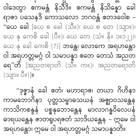
ဝါဒေတွာ ဧကမန္တံ နိသီဒိ။ ဧကမန္တံ နိသိန္နော
ခေါ
ရာဇာ ပသေနဒိ ကောသလော ဘဂဝန္တံ ဧတဒဝေါစ –
‘‘ယေ ခေါ
[ယေ စ ခေါ (သီ။)၊ ယေ စ တေ (သျာ။)၊
ယေ နု ကေစိ ခေါ (ပီ။)၊ ယေ တေ (သံ။ နိ။ ၁။၁၂၂)၊
ယေ နု ခေါ ကေစိ (?)]
ဘန္တေ၊ လောကေ အရဟန္တော
ဝါ အရဟတ္တမဂ္ဂံ ဝါ သမာပန္နာ ဧတေ တေသံ အညတ
ရေ’’တိ
[အညတရာတိ (သီ။ က။)၊ အညတရောတိ
(သျာ။ ပီ။)]
။
‘‘ဒုဇ္ဇာနံ ခေါ ဧတံ၊ မဟာရာဇ၊ တယာ ဂိဟိနာ
ကာမဘောဂိနာ ပုတ္တသမ္ဗာဓသယနံ အဇ္ဈာဝသန္တေန
ကာသိကစန္ဒနံ ပစ္စနုဘောန္တေန မာလာဂန္ဓဝိလေပနံ
ဓာရယန္တေန ဇာတရူပရဇတံ သာဒိယန္တေန – ဣမေ ဝါ
အရဟန္တော၊ ဣမေ ဝါ အရဟတ္တမဂ္ဂံ သမာပန္နာတိ။