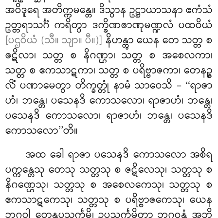
အဝိဒူရေ အတိက္ကမန္တေ။ ဒိသွာန ဥဋ္ဌာယာသနာ ဧကံသံ
ဥတ္တရာသင်္ဂံ ကရိတွာ ဒက္ခိဏဇာဏုမဏ္ဍလံ ပထဝိယံ
[ပဌဝိယံ (သီ။ သျာ။ ပီ။)]
နိဟန္တွာ ယေန တေ သတ္တ စ
ဇဋိလာ၊ သတ္တ စ နိဂဏ္ဌာ၊ သတ္တ စ အစေလကာ၊
သတ္တ စ ဧကသာဋကာ၊ သတ္တ စ ပရိဗ္ဗာဇကာ၊ တေနဉ္ဇ
လိံ ပဏာမေတွာ တိက္ခတ္တုံ နာမံ သာဝေသိ – ‘‘ရာဇာ
ဟံ၊ ဘန္တေ၊ ပသေနဒိ ကောသလော၊ ရာဇာဟံ၊ ဘန္တေ၊
ပသေနဒိ ကောသလော၊ ရာဇာဟံ၊ ဘန္တေ၊ ပသေနဒိ
ကောသလော’’တိ။
အထ ခေါ ရာဇာ ပသေနဒိ ကောသလော အစိရ
ပက္ကန္တေသု တေသု သတ္တသု စ ဇဋိလေသု၊ သတ္တသု စ
နိဂဏ္ဌေသု၊ သတ္တသု စ အစေလကေသု၊ သတ္တသု စ
ဧကသာဋကေသု၊ သတ္တသု စ ပရိဗ္ဗာဇကေသု၊ ယေန
ဘဂဝါ တေနုပသင်္ကမိ၊ ဥပသင်္ကမိတွာ ဘဂဝန္တံ အဘိ