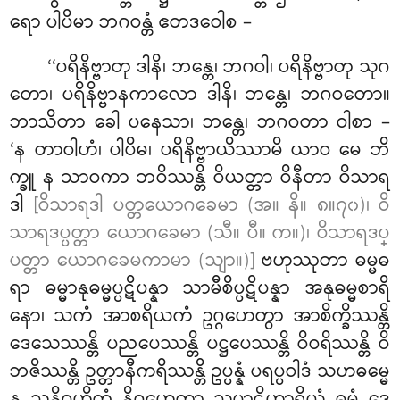
ရော ပါပိမာ ဘဂဝန္တံ ဧတဒဝေါစ –
‘‘ပရိနိဗ္ဗာတု ဒါနိ၊ ဘန္တေ၊ ဘဂဝါ၊ ပရိနိဗ္ဗာတု သုဂ
တော၊ ပရိနိဗ္ဗာနကာလော ဒါနိ၊ ဘန္တေ၊ ဘဂဝတော။
ဘာသိတာ ခေါ ပနေသာ၊ ဘန္တေ၊ ဘဂဝတာ ဝါစာ –
‘န တာဝါဟံ၊ ပါပိမ၊ ပရိနိဗ္ဗာယိဿာမိ
ယာဝ မေ ဘိ
က္ခူ န သာဝကာ ဘဝိဿန္တိ ဝိယတ္တာ ဝိနီတာ ဝိသာရ
ဒါ
[ဝိသာရဒါ ပတ္တယောဂခေမာ (အ။ နိ။ ၈။၇၀)၊ ဝိ
သာရဒပ္ပတ္တာ ယောဂခေမာ (သီ။ ပီ။ က။)၊ ဝိသာရဒပ္
ပတ္တာ ယောဂခေမကာမာ (သျာ။)]
ဗဟုဿုတာ ဓမ္မဓ
ရာ ဓမ္မာနုဓမ္မပ္ပဋိပန္နာ သာမီစိပ္ပဋိပန္နာ အနုဓမ္မစာရိ
နော၊ သကံ အာစရိယကံ ဥဂ္ဂဟေတွာ အာစိက္ခိဿန္တိ
ဒေသေဿန္တိ ပညပေဿန္တိ ပဋ္ဌပေဿန္တိ ဝိဝရိဿန္တိ ဝိ
ဘဇိဿန္တိ ဥတ္တာနီကရိဿန္တိ
ဥပ္ပန္နံ ပရပ္ပဝါဒံ သဟဓမ္မေ
န သုနိဂ္ဂဟိတံ နိဂ္ဂဟေတွာ သပ္ပာဋိဟာရိယံ ဓမ္မံ ဒေ