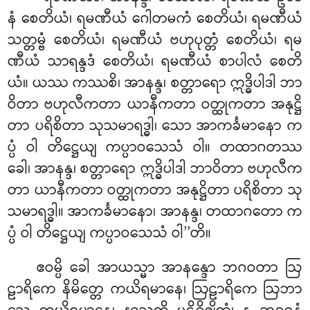
နံ စေတိယံ၊ ရမဏီယံ ဂေါတမကံ စေတိယံ၊ ရမဏီယံ
သတ္တမ္ဗံ စေတိယံ၊ ရမဏီယံ ဗဟုပုတ္တံ စေတိယံ၊ ရမ
ဏီယံ သာရန္ဒဒံ စေတိယံ၊ ရမဏီယံ စာပါလံ စေတိ
ယံ။ ယဿ ကဿစိ၊ အာနန္ဒ၊ စတ္တာရော ဣဒ္ဓိပါဒါ ဘာ
ဝိတာ ဗဟုလီကတာ ယာနီကတာ ဝတ္ထုကတာ အနုဋ္ဌိ
တာ ပရိစိတာ သုသမာရဒ္ဓါ၊ သော အာကင်္ခမာနော က
ပ္ပံ ဝါ တိဋ္ဌေယျ ကပ္ပာဝသေသံ ဝါ။ တထာဂတဿ
ခေါ၊ အာနန္ဒ၊ စတ္တာရော ဣဒ္ဓိပါဒါ ဘာဝိတာ ဗဟုလီက
တာ ယာနီကတာ ဝတ္ထုကတာ အနုဋ္ဌိတာ ပရိစိတာ သု
သမာရဒ္ဓါ။ အာကင်္ခမာနော၊ အာနန္ဒ၊ တထာဂတော က
ပ္ပံ ဝါ တိဋ္ဌေယျ ကပ္ပာဝသေသံ
ဝါ’’တိ။
ဧဝမ္ပိ ခေါ အာယသ္မာ အာနန္ဒော ဘဂဝတာ ဩ
ဠာရိကေ နိမိတ္တေ ကယိရမာနေ၊ ဩဠာရိကေ ဩဘာ