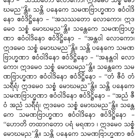
နော – ‘‘သဿတော လောကော၊ ဣဒမေဝ သစ္စံ မော
ဃမည’’န္တိ။ သန္တိ ပနေကေ သမဏဗြာဟ္မဏာ ဧဝံဝါဒိ
နော ဧဝံဒိဋ္ဌိနော – ‘‘အသဿတော လောကော၊ ဣဒ
မေဝ သစ္စံ မောဃမည’’န္တိ။ သန္တေကေ သမဏဗြာဟ္မ
ဏာ ဧဝံဝါဒိနော ဧဝံဒိဋ္ဌိနော – ‘‘အန္တဝါ လောကော၊
ဣဒမေဝ သစ္စံ မောဃမည’’န္တိ။ သန္တိ ပနေကေ သမဏ
ဗြာဟ္မဏာ ဧဝံဝါဒိနော ဧဝံဒိဋ္ဌိနော – ‘‘အနန္တဝါ လော
ကော၊ ဣဒမေဝ သစ္စံ မောဃမည’’န္တိ။ သန္တေကေ သမ
ဏဗြာဟ္မဏာ ဧဝံဝါဒိနော ဧဝံဒိဋ္ဌိနော – ‘‘တံ ဇီဝံ တံ
သရီရံ၊ ဣဒမေဝ သစ္စံ မောဃမည’’န္တိ။ သန္တိ ပနေကေ
သမဏဗြာဟ္မဏာ ဧဝံဝါဒိနော ဧဝံဒိဋ္ဌိနော – ‘‘အညံ ဇီ
ဝံ အညံ သရီရံ၊ ဣဒမေဝ သစ္စံ မောဃမည’’န္တိ။ သန္တေ
ကေ သမဏဗြာဟ္မဏာ ဧဝံဝါဒိနော ဧဝံဒိဋ္ဌိနော –
‘‘ဟောတိ တထာဂတော ပရံ မရဏာ
၊ ဣဒမေဝ သစ္စံ
မောဃမည’’န္တိ။ သန္တိ ပနေကေ သမဏဗြာဟ္မဏာ ဧဝံ