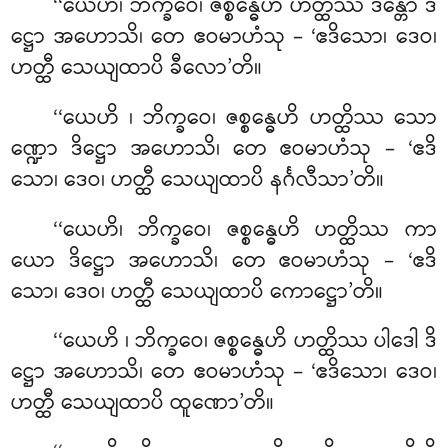
‘‘ယေဟိ၊ ဘိက္ခဝေ၊ ဇစ္စန္ဓေဟိ ဟတ္ထိဿ ဒန္တော ဒိ
ဋ္ဌော အဟောသိ၊ တေ ဧဝမာဟံသု
– ‘ဧဒိသော၊ ဒေဝ၊
ဟတ္ထီ သေယျထာပိ ခီလော’တိ။
‘‘ယေဟိ
၊ ဘိက္ခဝေ၊ ဇစ္စန္ဓေဟိ ဟတ္ထိဿ သော
ဏ္ဍော ဒိဋ္ဌော အဟောသိ၊ တေ ဧဝမာဟံသု – ‘ဧဒိ
သော၊ ဒေဝ၊ ဟတ္ထီ သေယျထာပိ နင်္ဂလီသာ’တိ။
‘‘ယေဟိ၊ ဘိက္ခဝေ၊ ဇစ္စန္ဓေဟိ ဟတ္ထိဿ ကာ
ယော ဒိဋ္ဌော အဟောသိ၊ တေ ဧဝမာဟံသု – ‘ဧဒိ
သော၊ ဒေဝ၊ ဟတ္ထီ သေယျထာပိ ကောဋ္ဌော’တိ။
‘‘ယေဟိ
၊ ဘိက္ခဝေ၊ ဇစ္စန္ဓေဟိ ဟတ္ထိဿ ပါဒေါ ဒိ
ဋ္ဌော အဟောသိ၊ တေ ဧဝမာဟံသု – ‘ဧဒိသော၊ ဒေဝ၊
ဟတ္ထီ သေယျထာပိ ထူဏော’တိ။