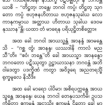
သေ ကယိရမာနေ၊ နာသက္ခိ ပဋိဝိဇ္ဈိတုံ၊ န ဘဂဝန္တံ
ယာစိ – ‘‘တိဋ္ဌတု၊ ဘန္တေ၊ ဘဂဝါ ကပ္ပံ၊ တိဋ္ဌတု သုဂ
တော ကပ္ပံ ဗဟုဇနဟိတာယ ဗဟုဇနသုခါယ လော
ကာနုကမ္ပာယ အတ္ထာယ ဟိတာယ သုခါယ ဒေဝမ
နုဿာန’’န္တိ၊ ယထာ တံ မာရေန ပရိယုဋ္ဌိတစိတ္တော။
အထ ခေါ ဘဂဝါ အာယသ္မန္တံ အာနန္ဒံ အာမန္တေ
သိ – ‘‘ဂစ္ဆ တွံ၊ အာနန္ဒ၊ ယဿဒါနိ ကာလံ မည
သီ’’တိ။ ‘‘ဧဝံ၊ ဘန္တေ’’တိ ခေါ အာယသ္မာ အာနန္ဒော
ဘဂဝတော
ပဋိဿုတွာ ဥဋ္ဌာယာသနာ ဘဂဝန္တံ အဘိ
ဝါဒေတွာ ပဒက္ခိဏံ ကတွာ အဝိဒူရေ အညတရသ္မိံ
ရုက္ခမူလေ နိသီဒိ။
အထ ခေါ မာရော ပါပိမာ၊ အစိရပက္ကန္တေ အာယ
သ္မန္တေ အာနန္ဒေ၊ ယေန ဘဂဝါ တေနုပသင်္ကမိ၊ ဥပသ
င်္ကမိတွာ ဧကမန္တံ အဋ္ဌာသိ။ ဧကမန္တံ ဌိတော ခေါ မာ