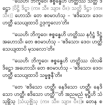
‘‘ယေဟိ၊ ဘိက္ခဝေ၊ ဇစ္စန္ဓေဟိ ဟတ္ထိဿ သတ္ထိ ဒိ
ဋ္ဌော
[ပိဋ္ဌိ ဒိဋ္ဋာ (က။ သီ။ သျာ။ ပီ။)၊ သတ္ထိ ဒိဋ္ဌာ (က။
သီ။)]
ဟောသိ၊ တေ ဧဝမာဟံသု – ‘ဧဒိသော၊ ဒေဝ၊
ဟတ္ထီ သေယျထာပိ ဥဒုက္ခလော’တိ။
‘‘ယေဟိ၊ ဘိက္ခဝေ၊ ဇစ္စန္ဓေဟိ ဟတ္ထိဿ နင်္ဂုဋ္ဌံ ဒိဋ္ဌံ
အဟောသိ၊ တေ ဧဝမာဟံသု – ‘ဧဒိသော၊ ဒေဝ၊ ဟတ္ထီ
သေယျထာပိ မုသလော’တိ။
‘‘ယေဟိ၊ ဘိက္ခဝေ၊ ဇစ္စန္ဓေဟိ ဟတ္ထိဿ ဝါလဓိ
ဒိဋ္ဌော အဟောသိ၊ တေ ဧဝမာဟံသု – ‘ဧဒိသော၊ ဒေဝ၊
ဟတ္ထီ သေယျထာပိ သမ္မဇ္ဇနီ’တိ။
‘‘တေ ‘ဧဒိသော ဟတ္ထီ၊ နေဒိသော ဟတ္ထီ၊ နေဒိ
သော ဟတ္ထီ၊ ဧဒိသော ဟတ္ထီ’’’တိ အညမညံ မုဋ္ဌီဟိ သံ
သုမ္ဘိံသု
[သံယုဇ္ဈိံသု (က။ သီ။၊ သျာ။ ပီ။)]
။ တေန စ