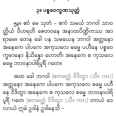
၃။ ပစ္စဝေက္ခဏသုတ္တံ
။ ဧဝံ မေ သုတံ – ဧကံ သမယံ ဘဂဝါ သာဝ
၅၃
တ္ထိယံ ဝိဟရတိ ဇေတဝနေ အနာထပိဏ္ဍိကဿ အာ
ရာမေ။ တေန ခေါ ပန သမယေန ဘဂဝါ အတ္တနော
အနေကေ
ပါပကေ အကုသလေ ဓမ္မေ ပဟီနေ ပစ္စဝေ
က္ခမာနော နိသိန္နော ဟောတိ၊ အနေကေ စ ကုသလေ
ဓမ္မေ ဘာဝနာပါရိပူရိံ ဂတေ။
အထ ခေါ ဘဂဝါ
[ဧတမတ္ထံ ဝိဒိတွာ (သီ။ က။)]
အတ္တနော အနေကေ ပါပကေ အကုသလေ ဓမ္မေ ပဟီ
နေ ဝိဒိတွာ အနေကေ စ ကုသလေ ဓမ္မေ ဘာဝနာပါရိ
ပူရိံ ဂတေ
[ဧတမတ္ထံ ဝိဒိတွာ (သီ။ က။)]
တာယံ ဝေ
လာယံ ဣမံ ဥဒါနံ ဥဒါနေသိ –