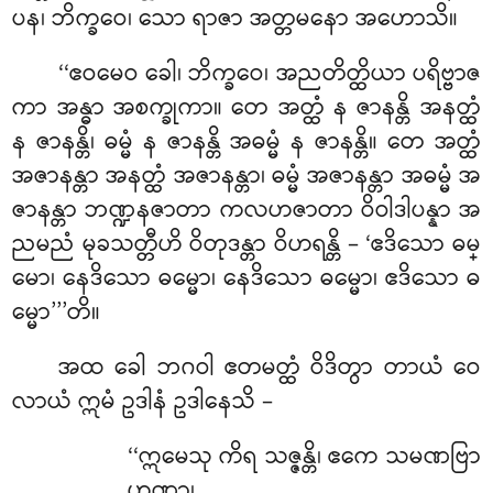
ပန၊ ဘိက္ခဝေ၊ သော ရာဇာ အတ္တမနော အဟောသိ။
‘‘ဧဝမေဝ ခေါ၊ ဘိက္ခဝေ၊ အညတိတ္ထိယာ
ပရိဗ္ဗာဇ
ကာ အန္ဓာ အစက္ခုကာ။ တေ အတ္ထံ န ဇာနန္တိ အနတ္ထံ
န ဇာနန္တိ၊ ဓမ္မံ န ဇာနန္တိ အဓမ္မံ န ဇာနန္တိ။ တေ အတ္ထံ
အဇာနန္တာ အနတ္ထံ အဇာနန္တာ၊ ဓမ္မံ အဇာနန္တာ အဓမ္မံ အ
ဇာနန္တာ ဘဏ္ဍနဇာတာ ကလဟဇာတာ ဝိဝါဒါပန္နာ အ
ညမညံ မုခသတ္တီဟိ ဝိတုဒန္တာ ဝိဟရန္တိ – ‘ဧဒိသော ဓမ္
မော၊ နေဒိသော ဓမ္မော၊ နေဒိသော ဓမ္မော၊ ဧဒိသော ဓ
မ္မော’’’တိ။
အထ ခေါ ဘဂဝါ ဧတမတ္ထံ ဝိဒိတွာ တာယံ ဝေ
လာယံ ဣမံ ဥဒါနံ ဥဒါနေသိ –
‘‘ဣမေသု ကိရ သဇ္ဇန္တိ၊ ဧကေ သမဏဗြာ
ဟ္မဏာ၊