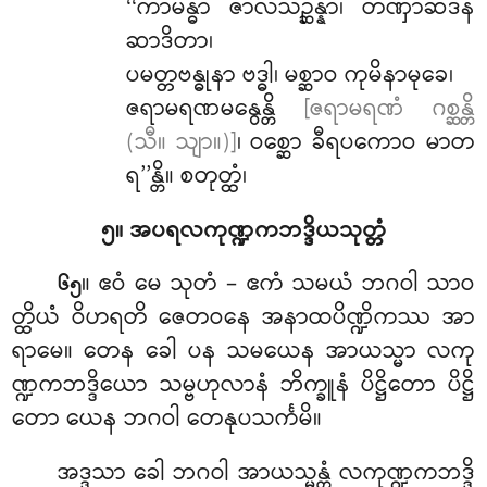
‘‘ကာမန္ဓာ ဇာလသဉ္ဆန္နာ၊ တဏှာဆဒန
ဆာဒိတာ၊
ပမတ္တဗန္ဓုနာ ဗဒ္ဓါ၊ မစ္ဆာဝ ကုမိနာမုခေ၊
ဇရာမရဏမနွေန္တိ
[ဇရာမရဏံ ဂစ္ဆန္တိ
(သီ။ သျာ။)]
၊ ဝစ္ဆော ခီရပကောဝ မာတ
ရ’’န္တိ။ စတုတ္ထံ၊
၅။ အပရလကုဏ္ဍကဘဒ္ဒိယသုတ္တံ
။ ဧဝံ မေ သုတံ – ဧကံ သမယံ ဘဂဝါ သာဝ
၆၅
တ္ထိယံ ဝိဟရတိ ဇေတဝနေ အနာထပိဏ္ဍိကဿ အာ
ရာမေ။ တေန ခေါ ပန သမယေန အာယသ္မာ လကု
ဏ္ဍကဘဒ္ဒိယော သမ္ဗဟုလာနံ ဘိက္ခူနံ ပိဋ္ဌိတော ပိဋ္ဌိ
တော ယေန ဘဂဝါ တေနုပသင်္ကမိ။
အဒ္ဒသာ ခေါ ဘဂဝါ အာယသ္မန္တံ လကုဏ္ဍကဘဒ္ဒိ