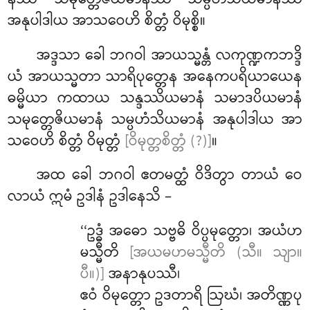
အနုပါဒါယ အာသဝေဟိ စိတ္တံ ဝိမုစ္စိ။
အဒ္ဒသာ ခေါ ဘဂဝါ အာယသ္မန္တံ လကုဏ္ဍကဘဒ္ဒိ
ယံ အာယသ္မတာ သာရိပုတ္တေန အနေကပရိယာယေန
ဓမ္မိယာ ကထာယ သန္ဒဿိယမာနံ သမာဒပိယမာနံ
သမုတ္တေဇိယမာနံ သမ္ပဟံသိယမာနံ အနုပါဒါယ အာ
သဝေဟိ စိတ္တံ ဝိမုတ္တံ
[ဝိမုတ္တစိတ္တံ (?)]
။
အထ ခေါ ဘဂဝါ ဧတမတ္ထံ ဝိဒိတွာ တာယံ ဝေ
လာယံ ဣမံ ဥဒါနံ ဥဒါနေသိ –
‘‘ဥဒ္ဓံ အဓော သဗ္ဗဓိ ဝိပ္ပမုတ္တော၊ အယံဟ
မသ္မီတိ
[အယမဟမသ္မီတိ (သီ။ သျာ။
ပီ။)]
အနာနုပဿီ၊
ဧဝံ ဝိမုတ္တော ဥဒတာရိ ဩဃံ၊ အတိဏ္ဏပု