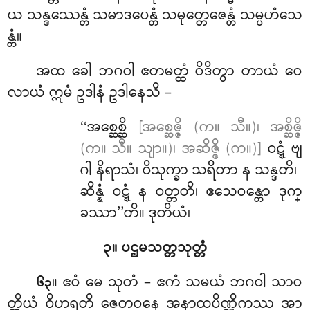
ယ သန္ဒဿေန္တံ သမာဒပေန္တံ သမုတ္တေဇေန္တံ သမ္ပဟံသေ
န္တံ။
အထ ခေါ ဘဂဝါ
ဧတမတ္ထံ ဝိဒိတွာ တာယံ ဝေ
လာယံ ဣမံ ဥဒါနံ ဥဒါနေသိ –
‘‘အစ္ဆေစ္ဆိ
[အစ္ဆေဇ္ဇိ (က။ သီ။)၊ အစ္ဆိဇ္ဇိ
(က။ သီ။ သျာ။)၊ အဆိဇ္ဇိ (က။)]
ဝဋ္ဋံ ဗျ
ဂါ နိရာသံ၊ ဝိသုက္ခာ သရိတာ န သန္ဒတိ၊
ဆိန္နံ ဝဋ္ဋံ န ဝတ္တတိ၊ ဧသေဝန္တော ဒုက္
ခဿာ’’တိ။ ဒုတိယံ၊
၃။ ပဌမသတ္တသုတ္တံ
။ ဧဝံ
မေ သုတံ – ဧကံ သမယံ ဘဂဝါ သာဝ
၆၃
တ္ထိယံ ဝိဟရတိ ဇေတဝနေ အနာထပိဏ္ဍိကဿ အာ