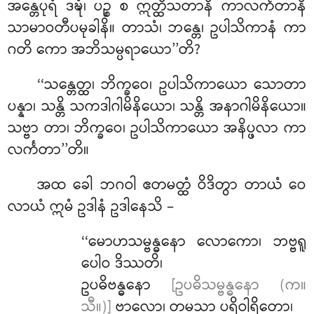
အန္တေပုရံ ဒဍ္ဎံ၊ ပဉ္စ စ ဣတ္ထိသတာနိ ကာလင်္ကတာနိ
သာမာဝတီပမုခါနိ။ တာသံ၊ ဘန္တေ၊ ဥပါသိကာနံ ကာ
ဂတိ ကော အဘိသမ္ပရာယော’’တိ?
‘‘သန္တေတ္ထ၊ ဘိက္ခဝေ၊ ဥပါသိကာယော သောတာ
ပန္နာ၊ သန္တိ သကဒါဂါမိနိယော၊ သန္တိ အနာဂါမိနိယော။
သဗ္ဗာ တာ၊ ဘိက္ခဝေ၊ ဥပါသိကာယော အနိပ္ဖလာ ကာ
လင်္ကတာ’’တိ။
အထ ခေါ ဘဂဝါ ဧတမတ္ထံ ဝိဒိတွာ တာယံ ဝေ
လာယံ ဣမံ ဥဒါနံ ဥဒါနေသိ –
‘‘မောဟသမ္ဗန္ဓနော လောကော၊ ဘဗ္ဗရူ
ပေါဝ ဒိဿတိ၊
ဥပဓိဗန္ဓနော
[ဥပဓိသမ္ဗန္ဓနော (က။
သီ။)]
ဗာလော၊ တမသာ ပရိဝါရိတော၊