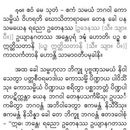
။ ဧဝံ
မေ သုတံ – ဧကံ သမယံ ဘဂဝါ ကော
၇၀
သမ္ဗိယံ ဝိဟရတိ ဃောသိတာရာမေ။ တေန ခေါ ပန
သမယေန ရညော ဥတေနဿ
[ဥဒေနဿ (သီ။ သျာ။
ပီ။)]
ဥယျာနဂတဿ အန္တေပုရံ ဒဍ္ဎံ ဟောတိ၊ ပဉ္စ စ
ဣတ္ထိသတာနိ
[ပဉ္စ ဣတ္ထိသတာနိ (သီ။ သျာ။ ပီ။)]
ကာလင်္ကတာနိ ဟောန္တိ သာမာဝတီပမုခါနိ။
အထ ခေါ သမ္ဗဟုလာ ဘိက္ခူ ပုဗ္ဗဏှသမယံ နိဝါ
သေတွာ ပတ္တစီဝရမာဒါယ ကောသမ္ဗိံ ပိဏ္ဍာယ ပါဝိသိံ
သု။ ကောသမ္ဗိယံ ပိဏ္ဍာယ စရိတွာ ပစ္ဆာဘတ္တံ ပိဏ္ဍပါ
တပဋိက္ကန္တာ ယေန ဘဂဝါ တေနုပသင်္ကမိံသု၊ ဥပသင်္
ကမိတွာ ဘဂဝန္တံ အဘိဝါဒေတွာ ဧကမန္တံ နိသီဒိံသု။
ဧကမန္တံ နိသိန္နာ ခေါ တေ ဘိက္ခူ ဘဂဝန္တံ ဧတဒဝေါစုံ
– ‘‘ဣဓ၊ ဘန္တေ၊ ရညော ဥတေနဿ ဥယျာနဂတဿ