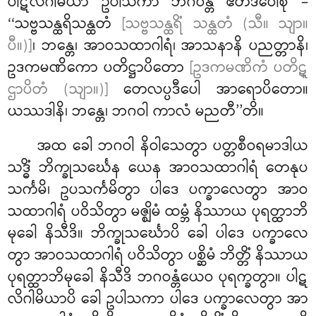
ပါဋလိဂါမိယာ ဥပါသကာ ဘဂဝန္တံ ဧတဒဝေါစုံ –
‘‘သဗ္ဗသန္ထရိသန္ထတံ
[သဗ္ဗသန္ထရိံ သန္ထတံ (သီ။ သျာ။
ပီ။)]
၊ ဘန္တေ၊ အာဝသထာဂါရံ၊ အာသနာနိ
ပညတ္တာနိ၊
ဥဒကမဏိကော ပတိဋ္ဌာပိတော
[ဥဒကမဏိကံ ပတိဋ္
ဌာပိတံ (သျာ။)]
တေလပ္ပဒီပေါ အာရောပိတော။
ယဿဒါနိ၊ ဘန္တေ၊ ဘဂဝါ ကာလံ မညတီ’’တိ။
အထ ခေါ ဘဂဝါ နိဝါသေတွာ ပတ္တစီဝရမာဒါယ
သဒ္ဓိံ ဘိက္ခုသင်္ဃေန ယေန အာဝသထာဂါရံ တေနုပ
သင်္ကမိ၊ ဥပသင်္ကမိတွာ ပါဒေ ပက္ခာလေတွာ အာဝ
သထာဂါရံ ပဝိသိတွာ မဇ္ဈိမံ ထမ္ဘံ နိဿာယ ပုရတ္ထာဘိ
မုခေါ နိသီဒိ။ ဘိက္ခုသင်္ဃောပိ ခေါ ပါဒေ ပက္ခာလေ
တွာ အာဝသထာဂါရံ ပဝိသိတွာ ပစ္ဆိမံ ဘိတ္တိံ နိဿာယ
ပုရတ္ထာဘိမုခေါ နိသီဒိ ဘဂဝန္တံယေဝ ပုရက္ခတွာ။ ပါဋ
လိဂါမိယာပိ ခေါ ဥပါသကာ ပါဒေ ပက္ခာလေတွာ အာ