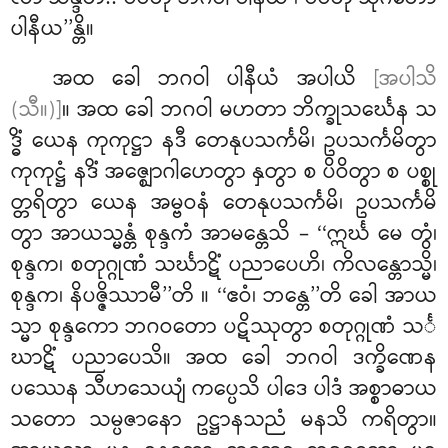
ပါနီယ’’န္တိ။
အထ ခေါ ဘဂဝါ ပါနီယံ အပါယိ
[အပါသိ
(သီ။)]
။ အထ ခေါ ဘဂဝါ မဟတာ ဘိက္ခုသင်္ဃေန သ
ဒ္ဓိံ ယေန ကုကုဋ္ဌာ နဒီ တေနုပသင်္ကမိ၊ ဥပသင်္ကမိတွာ
ကုကုဋ္ဌံ နဒိံ အဇ္ဈောဂါဟေတွာ နှတွာ စ ပိဝိတွာ စ ပစ္စု
တ္တရိတွာ ယေန အမ္ဗဝနံ တေနုပသင်္ကမိ၊ ဥပသင်္ကမိ
တွာ အာယသ္မန္တံ စုန္ဒကံ အာမန္တေသိ – ‘‘ဣင်္ဃ မေ တွံ၊
စုန္ဒက၊ စတုဂ္ဂုဏံ သင်္ဃာဋိံ ပညာပေဟိ၊ ကိလန္တောသ္မိ၊
စုန္ဒက၊ နိပဇ္ဇိဿာမီ’’တိ
။ ‘‘ဧဝံ၊ ဘန္တေ’’တိ ခေါ အာယ
သ္မာ စုန္ဒကော ဘဂဝတော ပဋိဿုတွာ စတုဂ္ဂုဏံ သင်္
ဃာဋိံ ပညာပေသိ။ အထ ခေါ ဘဂဝါ ဒက္ခိဏေန
ပဿေန သီဟသေယျံ ကပ္ပေသိ ပါဒေ ပါဒံ အစ္စာဓာယ
သတော သမ္ပဇာနော ဥဋ္ဌာနသညံ မနသိ ကရိတွာ။