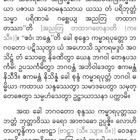
ယာ ပဇာယ သဒေဝမနုဿာယ ယဿ တံ ပရိဘုတ္တံ
သမ္မာ ပရိဏာမံ ဂစ္ဆေယျ အညတြ
တထာဂ
တဿာ’’တိ
[အညတြ တထာဂတေနာတိ (က။
သီ။)]
။ ‘‘ဧဝံ၊ ဘန္တေ’’တိ ခေါ စုန္ဒော ကမ္မာရပုတ္တော ဘ
ဂဝတော ပဋိဿုတွာ ယံ အဟောသိ သူကရမဒ္ဒဝံ အဝ
သိဋ္ဌံ တံ သောဗ္ဘေ နိခဏိတွာ ယေန ဘဂဝါ တေနုပသ
င်္ကမိ၊ ဥပသင်္ကမိတွာ ဘဂဝန္တံ အဘိဝါဒေတွာ ဧကမန္တံ
နိသီဒိ။ ဧကမန္တံ နိသိန္နံ ခေါ စုန္ဒံ ကမ္မာရပုတ္တံ ဘဂဝါ ဓ
မ္မိယာ ကထာယ သန္ဒဿေတွာ သမာဒပေတွာ သမုတ္
တေဇေတွာ သမ္ပဟံသေတွာ ဥဋ္ဌာယာသနာ ပက္ကာမိ။
အထ ခေါ ဘဂဝတော စုန္ဒဿ ကမ္မာရပုတ္တဿ
ဘတ္တံ ဘုတ္တာဝိဿ ခရော အာဗာဓော ဥပ္ပဇ္ဇိ။ လောဟိ
တပက္ခန္ဒိကာ ပဗာဠှာ
[ဗာဠှာ (သီ။ သျာ။ ပီ။)]
ဝေဒနာ