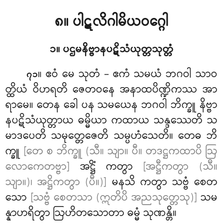
၈။ ပါဋလိဂါမိယဝဂ္ဂေါ
၁။ ပဌမနိဗ္ဗာနပဋိသံယုတ္တသုတ္တံ
။ ဧဝံ
မေ သုတံ – ဧကံ သမယံ ဘဂဝါ သာဝ
၇၁
တ္ထိယံ ဝိဟရတိ ဇေတဝနေ အနာထပိဏ္ဍိကဿ အာ
ရာမေ။ တေန ခေါ ပန သမယေန ဘဂဝါ ဘိက္ခူ နိဗ္ဗာ
နပဋိသံယုတ္တာယ ဓမ္မိယာ ကထာယ သန္ဒဿေတိ သ
မာဒပေတိ သမုတ္တေဇေတိ သမ္ပဟံသေတိ။ တေဓ ဘိ
က္ခူ
[တေ စ ဘိက္ခူ (သီ။ သျာ။ ပီ။ တဒဋ္ဌကထာပိ ဩ
လောကေတဗ္ဗာ]
အဋ္ဌိံ ကတွာ
[အဋ္ဌီကတွာ (သီ။
သျာ။)၊ အဋ္ဌိကတွာ (ပီ။)]
မနသိ ကတွာ သဗ္ဗံ စေတ
သော
[သဗ္ဗံ စေတသာ (ဣတိပိ အညသုတ္တေသု)]
သမ
န္နာဟရိတွာ ဩဟိတသောတာ ဓမ္မံ သုဏန္တိ။