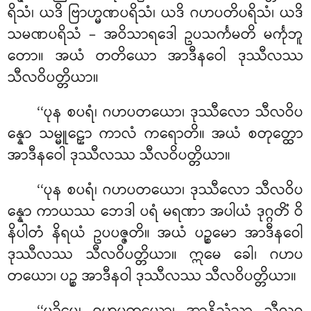
ရိသံ၊ ယဒိ ဗြာဟ္မဏပရိသံ၊ ယဒိ ဂဟပတိပရိသံ၊ ယဒိ
သမဏပရိသံ – အဝိသာရဒေါ ဥပသင်္ကမတိ မင်္ကုဘူ
တော။ အယံ တတိယော အာဒီနဝေါ
ဒုဿီလဿ
သီလဝိပတ္တိယာ။
‘‘ပုန
စပရံ၊ ဂဟပတယော၊ ဒုဿီလော သီလဝိပ
န္နော သမ္မူဠှော ကာလံ ကရောတိ။ အယံ စတုတ္ထော
အာဒီနဝေါ ဒုဿီလဿ သီလဝိပတ္တိယာ။
‘‘ပုန
စပရံ၊ ဂဟပတယော၊ ဒုဿီလော သီလဝိပ
န္နော ကာယဿ ဘေဒါ ပရံ မရဏာ အပါယံ ဒုဂ္ဂတိံ ဝိ
နိပါတံ နိရယံ ဥပပဇ္ဇတိ။ အယံ ပဉ္စမော အာဒီနဝေါ
ဒုဿီလဿ သီလဝိပတ္တိယာ။ ဣမေ ခေါ၊ ဂဟပ
တယော၊ ပဉ္စ အာဒီနဝါ ဒုဿီလဿ သီလဝိပတ္တိယာ။