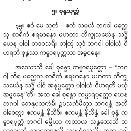
၅။ စုန္ဒသုတ္တံ
။ ဧဝံ
မေ သုတံ – ဧကံ သမယံ ဘဂဝါ မလ္လေ
၇၅
သု စာရိကံ စရမာနော မဟတာ ဘိက္ခုသင်္ဃေန သဒ္ဓိံ
ယေန ပါဝါ တဒဝသရိ။ တတြ သုဒံ ဘဂဝါ ပါဝါယံ ဝိ
ဟရတိ စုန္ဒဿ ကမ္မာရပုတ္တဿ အမ္ဗဝနေ။
အဿောသိ ခေါ စုန္ဒော ကမ္မာရပုတ္တော – ‘‘ဘဂ
ဝါ ကိရ မလ္လေသု စာရိကံ စရမာနော မဟတာ ဘိက္ခု
သင်္ဃေန သဒ္ဓိံ ပါဝံ အနုပ္ပတ္တော ပါဝါယံ ဝိဟရတိ မယှံ
အမ္ဗဝနေ’’တိ။ အထ ခေါ စုန္ဒော ကမ္မာရပုတ္တော ယေန
ဘဂဝါ တေနုပသင်္ကမိ၊ ဥပသင်္ကမိတွာ ဘဂဝန္တံ အဘိ
ဝါဒေတွာ ဧကမန္တံ နိသီဒိ။ ဧကမန္တံ နိသိန္နံ ခေါ စုန္ဒံ က
မ္မာရပုတ္တံ ဘဂဝါ ဓမ္မိယာ
ကထာယ သန္ဒဿေသိ သ