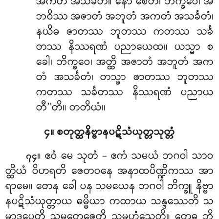
အကတံ အသင်္ခတံ။ နော စေတံ၊ ဘိက္ခဝေ၊ အ
ဘဝိဿ အဇာတံ အဘူတံ အကတံ အသင်္ခတံ၊
နယိဓ ဇာတဿ ဘူတဿ ကတဿ သင်္ခ
တဿ နိဿရဏံ
ပညာယေထ။ ယသ္မာ စ
ခေါ၊ ဘိက္ခဝေ၊ အတ္ထိ အဇာတံ အဘူတံ အက
တံ အသင်္ခတံ၊ တသ္မာ ဇာတဿ ဘူတဿ
ကတဿ သင်္ခတဿ နိဿရဏံ ပညာယ
တီ’’တိ။ တတိယံ။
၄။ စတုတ္ထနိဗ္ဗာနပဋိသံယုတ္တသုတ္တံ
။ ဧဝံ မေ သုတံ – ဧကံ သမယံ ဘဂဝါ သာဝ
၇၄
တ္ထိယံ ဝိဟရတိ ဇေတဝနေ အနာထပိဏ္ဍိကဿ အာ
ရာမေ။ တေန ခေါ ပန သမယေန ဘဂဝါ ဘိက္ခူ နိဗ္ဗာ
နပဋိသံယုတ္တာယ ဓမ္မိယာ ကထာယ သန္ဒဿေတိ သ
မာဒပေတိ သမုတ္တေဇေတိ သမ္ပဟံသေတိ။ တေဓ ဘိ