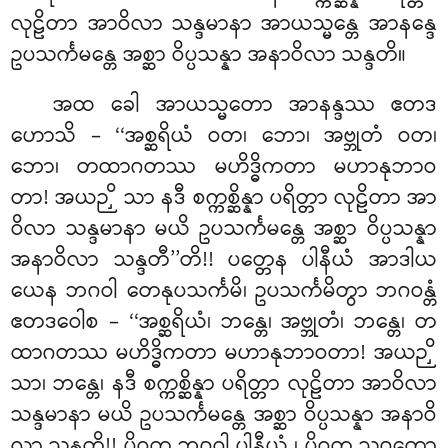
လုဠိတာ အာဝိလာ သန္ဒမာနာ အာယသ္မန္တေ အာနန္ဒေ
ဥပသင်္ကမန္တေ အစ္ဆာ ဝိပ္ပသန္နာ အနာဝိလာ သန္ဒတိ။
အထ ခေါ အာယသ္မတော အာနန္ဒဿ ဧတဒ
ဟောသိ – ‘‘အစ္ဆရိယံ ဝတ၊ ဘော၊ အဗ္ဘုတံ ဝတ၊
ဘော၊ တထာဂတဿ မဟိဒ္ဓိကတာ မဟာနုဘာဝ
တာ! အယဉှိ သာ နဒီ စက္ကစ္ဆိန္နာ ပရိတ္တာ လုဠိတာ အာ
ဝိလာ သန္ဒမာနာ မယိ ဥပသင်္ကမန္တေ အစ္ဆာ ဝိပ္ပသန္နာ
အနာဝိလာ သန္ဒတီ’’တိ!! ပတ္တေန ပါနီယံ အာဒါယ
ယေန ဘဂဝါ တေနုပသင်္ကမိ၊ ဥပသင်္ကမိတွာ ဘဂဝန္တံ
ဧတဒဝေါစ – ‘‘အစ္ဆရိယံ၊ ဘန္တေ၊ အဗ္ဘုတံ၊ ဘန္တေ၊ တ
ထာဂတဿ မဟိဒ္ဓိကတာ မဟာနုဘာဝတာ! အယဉှိ
သာ၊ ဘန္တေ၊ နဒီ စက္ကစ္ဆိန္နာ ပရိတ္တာ လုဠိတာ အာဝိလာ
သန္ဒမာနာ မယိ ဥပသင်္ကမန္တေ အစ္ဆာ ဝိပ္ပသန္နာ အနာဝိ
လာ သန္ဒတိ!! ပိဝတု ဘဂဝါ ပါနီယံ
၊ ပိဝတု သုဂတော