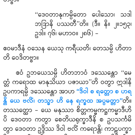
တဗ္ဗာ။
‘‘ဒေဝတာနုကမ္ပိတော ပေါသော၊ သဒါ
ဘဒြာနိ ပဿတီ’’တိ။ (ဒီ။ နိ။ ၂။၁၅၃၊
ဥဒါ။ ၇၆၊ မဟာဝ။ ၂၈၆) –
ဧဝမာဒီနံ ဝသေန ယေသု ကရီယတိ၊ တေသမ္ပိ ဟိတာ
တိ ဝေဒိတဗ္ဗာ။
ဧဝံ ဥဘယေသမ္ပိ ဟိတဘာဝံ ဒဿေန္တော ‘‘မေ
တ္တံ ကရောထ မာနုသိယာ ပဇာယာ’’တိ ဝတွာ ဣဒါနိ
ဥပကာရမ္ပိ ဒဿေန္တော အာဟ
‘‘ဒိဝါ စ ရတ္တော စ ဟရ
န္တိ ယေ ဗလိံ၊ တသ္မာ ဟိ နေ ရက္ခထ အပ္ပမတ္တာ’’
တိ။
တဿတ္ထော – ယေ မနုဿာ စိတ္တကမ္မကဋ္ဌကမ္မာဒီဟိ
ပိ ဒေဝတာ ကတွာ စေတိယရုက္ခာဒီနိ
စ ဥပသင်္ကမိ
တွာ ဒေဝတာ ဥဒ္ဒိဿ ဒိဝါ ဗလိံ ကရောန္တိ၊ ကာဠပက္ခာ