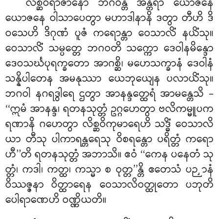
လိစ္ဆဝိရာဇာနော ဘဂဝန္တံ အန္တရာ ယောဇနေ
ယောဇနေ ဝါသာပေတွာ မဟာဒါနာနိ ဒတွာ တီဟိ ဒိ
ဝသေဟိ ဒိဂုဏံ ပူဇံ ကရောန္တာ ဝေသာလိံ နယိံသု။
ဝေသာလိံ သမ္ပတ္တေ ဘဂဝတိ သက္ကော ဒေဝါနမိန္ဒော
ဒေဝသင်္ဃပုရက္ခတော အာဂစ္ဆိ၊ မဟေသက္ခာနံ ဒေဝါနံ
သန္နိပါတေန အမနုဿာ ယေဘုယျေန ပလာယိံသု။
ဘဂဝါ နဂရဒွါရေ ဌတွာ အာနန္ဒတ္ထေရံ အာမန္တေသိ –
‘‘ဣမံ အာနန္ဒ၊ ရတနသုတ္တံ ဥဂ္ဂဟေတွာ ဗလိကမ္မူပက
ရဏာနိ ဂဟေတွာ လိစ္ဆဝိကုမာရေဟိ သဒ္ဓိံ ဝေသာလိ
ယာ တီသု ပါကာရန္တရေသု ဝိစရန္တော ပရိတ္တံ ကရော
ဟီ’’တိ ရတနသုတ္တံ အဘာသိ။ ဧဝံ ‘‘ကေန ပနေတံ သု
တ္တံ၊ ကဒါ၊ ကတ္ထ၊ ကသ္မာ စ ဝုတ္တ’’န္တိ ဧတေသံ ပဉှာနံ
ဝိဿဇ္ဇနာ ဝိတ္ထာရေန ဝေသာလိဝတ္ထုတော ပဘုတိ
ပေါရာဏေဟိ ဝဏ္ဏိယတိ။