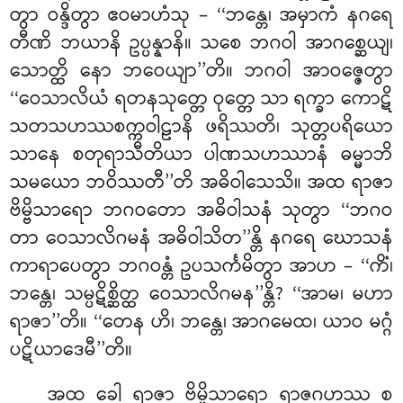
တွာ ဝန္ဒိတွာ ဧဝမာဟံသု – ‘‘ဘန္တေ၊ အမှာကံ နဂရေ
တီဏိ ဘယာနိ ဥပ္ပန္နာနိ။ သစေ ဘဂဝါ အာဂစ္ဆေယျ၊
သောတ္ထိ နော ဘဝေယျာ’’တိ။ ဘဂဝါ အာဝဇ္ဇေတွာ
‘‘ဝေသာလိယံ ရတနသုတ္တေ ဝုတ္တေ သာ ရက္ခာ ကောဋိ
သတသဟဿစက္ကဝါဠာနိ ဖရိဿတိ၊ သုတ္တပရိယော
သာနေ စတုရာသီတိယာ ပါဏသဟဿာနံ ဓမ္မာဘိ
သမယော ဘဝိဿတီ’’တိ အဓိဝါသေသိ။ အထ ရာဇာ
ဗိမ္ဗိသာရော ဘဂဝတော အဓိဝါသနံ သုတွာ ‘‘ဘဂဝ
တာ ဝေသာလိဂမနံ အဓိဝါသိတ’’န္တိ နဂရေ ဃောသနံ
ကာရာပေတွာ ဘဂဝန္တံ
ဥပသင်္ကမိတွာ အာဟ – ‘‘ကိံ၊
ဘန္တေ၊ သမ္ပဋိစ္ဆိတ္ထ ဝေသာလိဂမန’’န္တိ? ‘‘အာမ၊ မဟာ
ရာဇာ’’တိ။ ‘‘တေန ဟိ၊ ဘန္တေ၊ အာဂမေထ၊ ယာဝ မဂ္ဂံ
ပဋိယာဒေမီ’’တိ။
အထ ခေါ ရာဇာ ဗိမ္ဗိသာရော ရာဇဂဟဿ စ