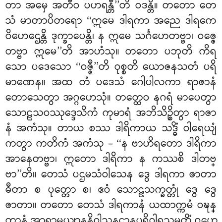
တာ အမှေ အတီဝ ပဟရန္တီ’’တိ ဝဒန္တိ။ တတော တေ
သံ မာတာပိတရော ‘‘ဣမေ ဒါရကာ အညေ ဒါရကေ
ဝိဟေဌေန္တိ ဒုက္ခာပေန္တိ၊ န ဣမေ သင်္ဂဟေတဗ္ဗာ၊ ဝဇ္ဇေ
တဗ္ဗာ ဣမေ’’တိ အာဟံသု။ တတော ပဘုတိ ကိရ
သော ပဒေသော ‘‘ဝဇ္ဇီ’’တိ ဝုစ္စတိ ယောဇနသတံ ပရိ
မာဏေန။ အထ တံ ပဒေသံ ဂေါပါလကာ ရာဇာနံ
တောသေတွာ အဂ္ဂဟေသုံ။ တတ္ထေဝ နဂရံ မာပေတွာ
သောဠသဝဿုဒ္ဒေသိကံ ကုမာရံ အဘိသိဉ္စိတွာ ရာဇာ
နံ အကံသု။ တာယ စဿ ဒါရိကာယ သဒ္ဓိံ ဝါရေယျံ
ကတွာ ကတိကံ အကံသု – ‘‘န ဗာဟိရတော ဒါရိကာ
အာနေတဗ္ဗာ၊ ဣတော ဒါရိကာ န ကဿစိ ဒါတဗ္
ဗာ’’တိ။ တေသံ ပဌမသံဝါသေန ဒွေ ဒါရကာ ဇာတာ
ဓီတာ စ ပုတ္တော စ၊ ဧဝံ သောဠသက္ခတ္တုံ ဒွေ ဒွေ
ဇာတာ။ တတော တေသံ
ဒါရကာနံ ယထာက္ကမံ ဝဍ္ဎန္
တာနံ အာရာမုယျာနနိဝါသနဋ္ဌာနပရိဝါရသမ္ပတ္တိံ ဂဟေ