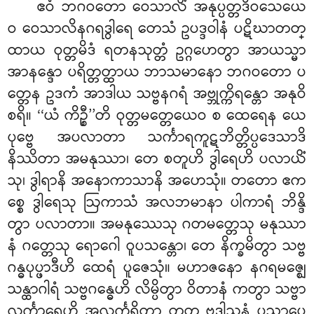
ဧဝံ
ဘဂဝတော ဝေသာလိံ အနုပ္ပတ္တဒိဝသေယေ
ဝ ဝေသာလိနဂရဒွါရေ တေသံ ဥပဒ္ဒဝါနံ ပဋိဃာတတ္
ထာယ ဝုတ္တမိဒံ ရတနသုတ္တံ ဥဂ္ဂဟေတွာ အာယသ္မာ
အာနန္ဒော ပရိတ္တတ္ထာယ ဘာသမာနော ဘဂဝတော ပ
တ္တေန ဥဒကံ အာဒါယ သဗ္ဗနဂရံ အဗ္ဘုက္ကိရန္တော အနုဝိ
စရိ။ ‘‘ယံ ကိဉ္စီ’’တိ ဝုတ္တမတ္တေယေဝ စ ထေရေန ယေ
ပုဗ္ဗေ အပလာတာ သင်္ကာရကူဋဘိတ္တိပ္ပဒေသာဒိ
နိဿိတာ အမနုဿာ၊ တေ စတူဟိ ဒွါရေဟိ ပလာယိံ
သု၊ ဒွါရာနိ အနောကာသာနိ အဟေသုံ။ တတော ဧက
စ္စေ ဒွါရေသု ဩကာသံ အလဘမာနာ ပါကာရံ ဘိန္ဒိ
တွာ ပလာတာ။ အမနုဿေသု ဂတမတ္တေသု မနုဿာ
နံ ဂတ္တေသု ရောဂေါ ဝူပသန္တော၊ တေ နိက္ခမိတွာ သဗ္ဗ
ဂန္ဓပုပ္ဖာဒီဟိ ထေရံ ပူဇေသုံ။ မဟာဇနော နဂရမဇ္ဈေ
သန္ထာဂါရံ သဗ္ဗဂန္ဓေဟိ လိမ္ပိတွာ ဝိတာနံ ကတွာ သဗ္ဗာ
လင်္ကာရေဟိ အလင်္ကရိတွာ တတ္ထ ဗုဒ္ဓါသနံ ပညာပေ