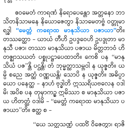
ဧဝမေတံ ကာရဏံ နိရောပေန္တော အတ္တနော ဘာ
သိတနိသာမနေ နိယောဇေတွာ နိသာမေတဗ္ဗံ ဝတ္တုမာ
ရဒ္ဓါ
‘‘မေတ္တံ ကရောထ မာနုသိယာ ပဇာယာ’’
တိ။
တဿတ္ထော – ယာယံ တီဟိ ဥပဒ္ဒဝေဟိ ဥပဒ္ဒုတာ မာ
နုသီ ပဇာ၊ တဿာ မာနုသိယာ ပဇာယ မိတ္တဘာဝံ ဟိ
တဇ္ဈာသယတံ ပစ္စုပဋ္ဌာပေထာတိ။ ကေစိ ပန ‘‘မာနု
သိယံ ပဇ’’န္တိ ပဌန္တိ၊ တံ ဘုမ္မတ္ထာသမ္ဘဝါ န ယုဇ္ဇတိ။ ယ
မ္ပိ စညေ အတ္ထံ ဝဏ္ဏယန္တိ၊ သောပိ န ယုဇ္ဇတိ။ အဓိပ္ပာ
ယော ပနေတ္ထ – နာဟံ ဗုဒ္ဓါတိ ဣဿရိယဗလေန ဝဒါ
မိ၊ အပိစ ပန တုမှာကဉ္စ ဣမိဿာ စ မာနုသိယာ ပဇာ
ယ ဟိတတ္ထံ ဝဒါမိ – ‘‘မေတ္တံ ကရောထ မာနုသိယာ ပ
ဇာယာ’’တိ။ ဧတ္ထ စ –
‘‘ယေ သတ္တသဏ္ဍံ ပထဝိံ ဝိဇေတွာ၊ ရာဇိ