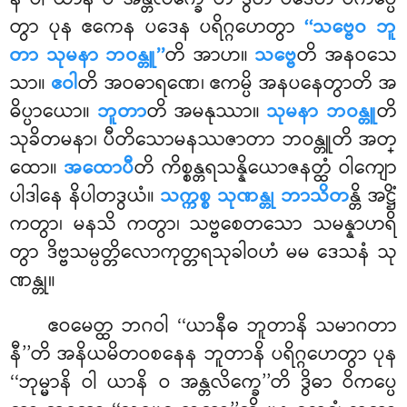
နိ ဝါ ယာနိ ဝ အန္တလိက္ခေ’’တိ ဒွီဟိ ပဒေဟိ ဝိကပ္ပေ
တွာ ပုန ဧကေန ပဒေန ပရိဂ္ဂဟေတွာ
‘‘သဗ္ဗေဝ ဘူ
တာ သုမနာ ဘဝန္တူ’’
တိ အာဟ။
သဗ္ဗေ
တိ အနဝသေ
သာ။
ဧဝါ
တိ အဝဓာရဏေ၊ ဧကမ္ပိ အနပနေတွာတိ အ
ဓိပ္ပာယော။
ဘူတာ
တိ အမနုဿာ။
သုမနာ ဘဝန္တူ
တိ
သုခိတမနာ၊ ပီတိသောမနဿဇာတာ ဘဝန္တူတိ အတ္
ထော။
အထောပီ
တိ ကိစ္စန္တရသန္နိယောဇနတ္ထံ ဝါကျော
ပါဒါနေ နိပါတဒွယံ။
သက္ကစ္စ သုဏန္တု ဘာသိတ
န္တိ အဋ္ဌိံ
ကတွာ၊ မနသိ ကတွာ၊ သဗ္ဗစေတသော သမန္နာဟရိ
တွာ ဒိဗ္ဗသမ္ပတ္တိလောကုတ္တရသုခါဝဟံ မမ ဒေသနံ သု
ဏန္တု။
ဧဝမေတ္ထ ဘဂဝါ ‘‘ယာနီဓ ဘူတာနိ သမာဂတာ
နီ’’တိ အနိယမိတဝစနေန ဘူတာနိ ပရိဂ္ဂဟေတွာ ပုန
‘‘ဘုမ္မာနိ ဝါ ယာနိ ဝ အန္တလိက္ခေ’’တိ ဒွိဓာ ဝိကပ္ပေ