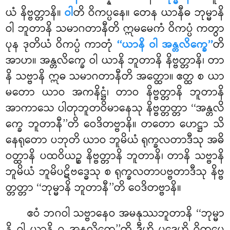
ယံ နိဗ္ဗတ္တာနိ။
ဝါ
တိ ဝိကပ္ပနေ။ တေန ယာနီဓ ဘုမ္မာနိ
ဝါ ဘူတာနိ သမာဂတာနီတိ ဣမမေကံ ဝိကပ္ပံ ကတွာ
ပုန ဒုတိယံ ဝိကပ္ပံ ကာတုံ
‘‘ယာနိ ဝါ အန္တလိက္ခေ’’
တိ
အာဟ။ အန္တလိက္ခေ ဝါ ယာနိ ဘူတာနိ နိဗ္ဗတ္တာနိ၊ တာ
နိ သဗ္ဗာနိ ဣဓ သမာဂတာနီတိ အတ္ထော။ ဧတ္ထ စ ယာ
မတော ယာဝ အကနိဋ္ဌံ၊ တာဝ နိဗ္ဗတ္တာနိ ဘူတာနိ
အာကာသေ ပါတုဘူတဝိမာနေသု နိဗ္ဗတ္တတ္တာ ‘‘အန္တလိ
က္ခေ ဘူတာနီ’’တိ ဝေဒိတဗ္ဗာနိ။ တတော ဟေဋ္ဌာ သိ
နေရုတော ပဘုတိ ယာဝ ဘူမိယံ ရုက္ခလတာဒီသု အဓိ
ဝတ္ထာနိ ပထဝိယဉ္စ နိဗ္ဗတ္တာနိ ဘူတာနိ၊ တာနိ သဗ္ဗာနိ
ဘူမိယံ ဘူမိပဋိဗဒ္ဓေသု စ ရုက္ခလတာပဗ္ဗတာဒီသု နိဗ္ဗ
တ္တတ္တာ ‘‘ဘုမ္မာနိ ဘူတာနီ’’တိ ဝေဒိတဗ္ဗာနိ။
ဧဝံ ဘဂဝါ သဗ္ဗာနေဝ အမနုဿဘူတာနိ ‘‘ဘုမ္မာ