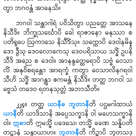
တွာ ဘဂဝန္တံ အာနေသိ။
ဘဂဝါ သန္ထာဂါရံ ပဝိသိတွာ ပညတ္တေ အာသနေ
နိသီဒိ။ ဘိက္ခုသင်္ဃောပိ ခေါ ရာဇာနော မနုဿာ စ
ပတိရူပေ ဩကာသေ နိသီဒိံသု။ သက္ကောပိ ဒေဝါနမိန္
ဒော ဒွီသု ဒေဝလောကေသု ဒေဝပရိသာယ သဒ္ဓိံ ဥပနိ
သီဒိ အညေ စ ဒေဝါ။ အာနန္ဒတ္ထေရောပိ သဗ္ဗံ ဝေသာ
လိံ အနုဝိစရန္တော အာရက္ခံ ကတွာ ဝေသာလိနဂရဝါ
သီဟိ သဒ္ဓိံ အာဂန္တွာ ဧကမန္တံ နိသီဒိ။ တတ္ထ ဘဂဝါ သ
ဗ္ဗေသံ တဒေဝ ရတနသုတ္တံ အဘာသီတိ။
။ တတ္ထ
ယာနီဓ ဘူတာနီ
တိ ပဌမဂါထာယံ
၂၂၄
ယာနီ
တိ ယာဒိသာနိ အပ္ပေသက္ခာနိ ဝါ မဟေသက္ခာနိ
ဝါ။
ဣဓာ
တိ ဣမသ္မိံ ပဒေသေ၊ တသ္မိံ ခဏေ သန္နိပတိ
တဋ္ဌာနံ သန္ဓာယာဟ။
ဘူတာနီ
တိ ကိဉ္စာပိ ဘူတသဒ္