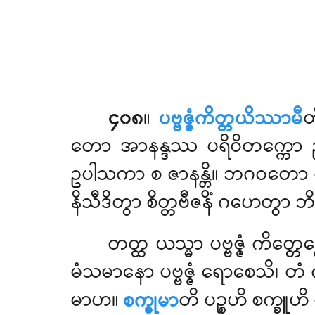
၄၀၈
။
ပဗ္ဗဇ္ဇံ
ကိတ္တယိဿာမီ
တ
တော အာနန္ဒဿ ပရိဝိတက္ကော ဥဒပ
ဥပါသကာ စ ဇာနန္တိ။ ဘဂဝတော 
နိသီဒိတွာ စိတ္တဗီဇနိံ ဂဟေတွာ ဘ
တတ္ထ ယသ္မာ ပဗ္ဗဇ္ဇံ ကိတ္တ
မံသမာနော ပဗ္ဗဇ္ဇံ ရောစေသိ၊ တံ 
မာဟ။
စက္ခုမာ
တိ ပဉ္စဟိ စက္ခူ