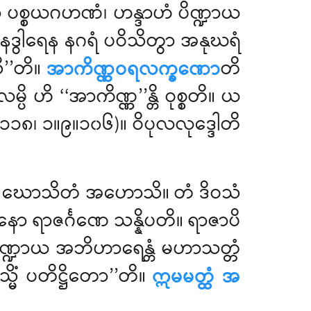
 ပစ္စယဂဟဏံ၊ ဟန္ဒာဟံ ပိဏ္ဍာယ
ီနဒွါရေန
နဂရံ ပဝိသိတွာ အနုဃရံ
’’တိ။
အာကိဏ္ဏဝရလက္ခဏော
တိ
ိ ‘‘အာကိဏ္ဏ’’န္တိ ဝုစ္စတိ။ ယ
၁၁၈၊ ၁။၉။၁၀၆)။ ဝိပုလလုဒ္ဒေါတိ
္တံ ဃောသိတံ အဟောသိ။ တံ ဒိဝသံ
နော ရာဇင်္ဂဏေ သန္နိပတိ။ ရာဇာပိ
ပိဏ္ဍာယ အဘိဟာရေန္တံ မဟာသတ္တံ
ိံ ပတိဋ္ဌိတော’’တိ။
ဣမမတ္ထံ အ