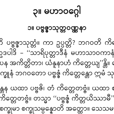
၃။ မဟာဝဂ္ဂေါ
၁။ ပဗ္ဗဇ္ဇာသုတ္တဝဏ္ဏနာ
ိ ပဗ္ဗဇ္ဇာသုတ္တံ။ ကာ ဥပ္ပတ္တိ? ဘဂဝတိ 
ါဒိ – ‘‘သာရိပုတ္တာဒီနံ မဟာသာဝကာနံ ပဗ
ပန အကိတ္တိတာ၊ ယံနူနာဟံ ကိတ္တေယျ’’န
ိက္ခူနံ ဘဂဝတော ပဗ္ဗဇ္ဇံ ကိတ္တေန္တော ဣမံ 
ေန္တေန ယထာ ပဗ္ဗဇိ၊ တံ ကိတ္တေတဗ္ဗံ။ ယထာ 
ကိတ္တေတဗ္ဗံ။ တသ္မာ ‘‘ပဗ္ဗဇ္ဇံ ကိတ္တယိဿာမ
ဟိ စက္ခုမာ စက္ခုသမ္ပန္နောတိ အတ္ထော။ သ