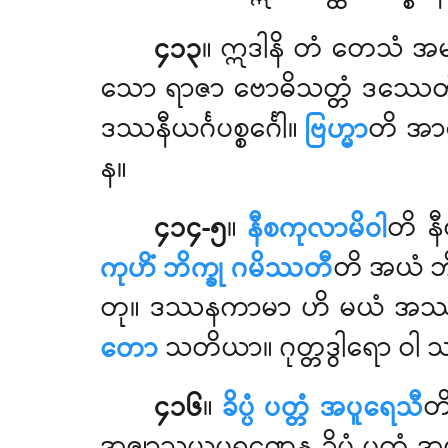
၄၁၃
။ ဣဒါနိ
တံ တေသံ အမ
သော ရာဇာ ဗောဓိသတ္တံ ဒဿေ
ဒဿနီယင်္ဂပစ္စင်္ဂေါ။
ဗြဟ္မာ
တိ အာ
န။
၄၁၄-၅
။
နီစကုလာမိဝါ
တိ
န
ကုဟိံ ဘိက္ခု ဂမိဿတီ
တိ အယံ ဘိ
တု။ ဒဿနကာမာ ဟိ မယံ အဿာ
တော
သတိယာ။ ဂုတ္တဒွါရော ဝါ
၄၁၆
။
ခိပ္ပံ ပတ္တံ အပူရေသီ
တ