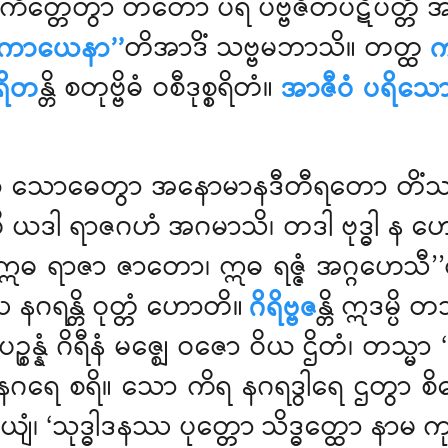
ံ ကိတ္တေတွာ တတော ပရံ ပဗ္ဗဇိတပဋိပတ္တိ
ာန ကာယေနာ’’
တိအာဒိံ
သဗ္ဗမဘာသိ။ တတ္ထ
က
စရိတ
န္တိ စတုဗ္ဗိဓံ ဝစီဒုစ္စရိတံ။
အာဇီဝံ ပရိသေ
ီလံ သောဓေတွာ အနောမာနဒီတီရတော တိ
ာပိ ယဒါ ရာဇဂဟံ အဂမာသိ၊ တဒါ ဗုဒ္ဓါ န ဟ
– ‘‘ဣဓ ရာဇာ ဇာတော၊ ဣဓ ရဇ္ဇံ အဂ္ဂဟေ
 နဂရန္တိ ဝုတ္တံ ဟောတိ။
ဂိရိဗ္ဗဇ
န္တိ ဣဒမ္ပိ
ံ ဂိရီနံ မဇ္ဈေ ဝဇော ဝိယ ဌိတံ၊ တသ္မာ ‘‘ဂိရိ
 နဂရေ စရိ။ သော ကိရ နဂရဒွါရေ ဌတွာ စိန
၊ ‘သုဒ္ဓါဒနဿ ပုတ္တော သိဒ္ဓတ္ထော နာမ 