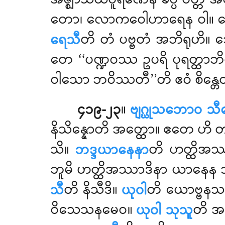
အဇ္ဈာသယပူရဏေန ခိပ္ပံ ပတ္တံ 
တော၊ လောကဝေါဟာရေန ဝါ။ လောကိ
ရေသီ
တိ တံ ပဗ္ဗတံ အဘိရုဟိ။ သ
တေ ‘‘ပဏ္ဍဝဿ ဥပရိ ပုရတ္ထာဘိ
ဝါသော ဘဝိဿတီ’’တိ ဧဝံ စိန္တေ
၄၁၉-၂၃
။
ဗျဂ္ဃုသဘောဝ သီ
နိသိန္နောတိ အတ္ထော။ ဧတေ ဟိ 
သိ။
ဘဒ္ဒယာနေနာ
တိ ဟတ္ထိအ
ဘူမိ ဟတ္ထိအဿာဒိနာ ယာနေန သက္ကာ
သီ
တိ နိသီဒိ။
ယုဝါ
တိ ယောဗ္ဗနသမ္
ဝိသေသနမေဝ။
ယုဝါ သုသူ
တိ အ