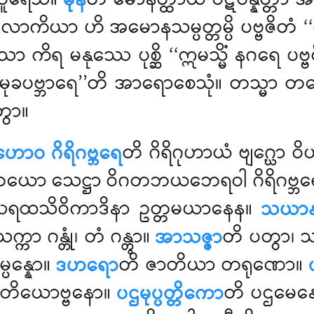
အပူရေသိ။
မုနီ
တိ မောနတ္ထာယ ပဋိပန္နတ္တာ အပ္
ယာ ဟိ အမောနသမ္ပတ္တမ္ပိ ပဗ္ဗဇိတံ ‘‘မ
ော ကိရ မနုဿေ ပုစ္ဆိ ‘‘ဣမသ္မိံ နဂရေ ပ
မုခပဗ္ဘာရေ’’တိ အာရောစေသုံ။ တသ္မာ တ
တွာ။
ဟောဝ ဂိရိဂဗ္ဘရေ
တိ ဂိရိဂုဟာယံ ဗျဂ္ဃေ
တယော သေဋ္ဌာ ဝိဂတဘယဘေရဝါ ဂိရိဂဗ္ဘရေ န
ဿရထသိဝိကာဒိနာ ဥတ္တမယာနေန။
သယာနဘ
 ဂန္တုံ၊ တံ ဂန္တွာ။
အာသဇ္ဇာ
တိ ပတွာ၊ 
ပန္နော။
ဒဟရော
တိ ဇာတိယာ တရုဏော။
တိယောဗ္ဗနော။
ပဌမုပ္ပတ္တိကော
တိ ပဌမေနေ