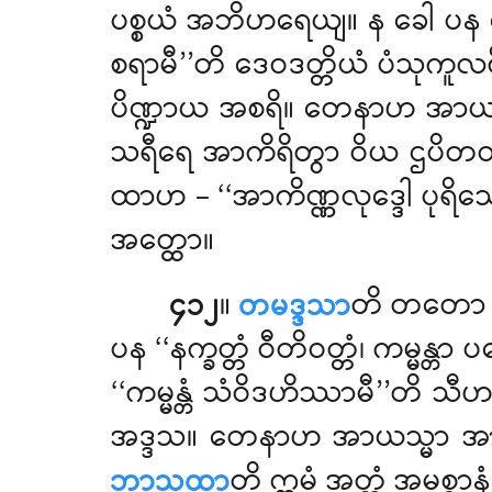
ပစ္စယံ အဘိဟရေယျ။ န ခေါ ပန 
စရာမီ’’တိ ဒေဝဒတ္တိယံ ပံသုကူလစ
ပိဏ္ဍာယ အစရိ။ တေနာဟ အာယသ္
သရီရေ အာကိရိတွာ ဝိယ ဌပိတဝရလ
ထာဟ – ‘‘အာကိဏ္ဏလုဒ္ဒေါ ပုရိသ
အတ္ထော။
၄၁၂
။
တမဒ္ဒသာ
တိ တတော ကိ
ပန ‘‘နက္ခတ္တံ ဝီတိဝတ္တံ၊ ကမ္မ
‘‘ကမ္မန္တံ သံဝိဒဟိဿာမီ’’တိ 
အဒ္ဒသ။ တေနာဟ အာယသ္မာ အာနန္ဒ
ဘာသထာ
တိ ဣမံ အတ္ထံ အမစ္စာ