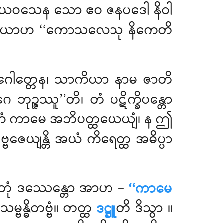
ွယဝသေန သော ဧဝ ဇနပဒေါ နိဝါ
သန္ဓာယာဟ ‘‘ကောသလေသု နိကေတိ
မ ဂေါတ္တေန၊ သာကိယာ နာမ ဇာတိ
 ဘုဉ္ဇဿူ’’တိ၊ တံ ပဋိက္ခိပန္တော
 အဟံ ကာမေ အဘိပတ္ထယေယျံ၊ န ဤ
ဗဇေယျန္တိ အယံ ကိရေတ္ထ အဓိပ္ပာ
ာဟေတုံ ဒဿေန္တော အာဟ –
‘‘ကာမေ
မ္ဗန္ဓိတဗ္ဗံ။ တတ္ထ
ဒဋ္ဌူ
တိ ဒိသွာ
။