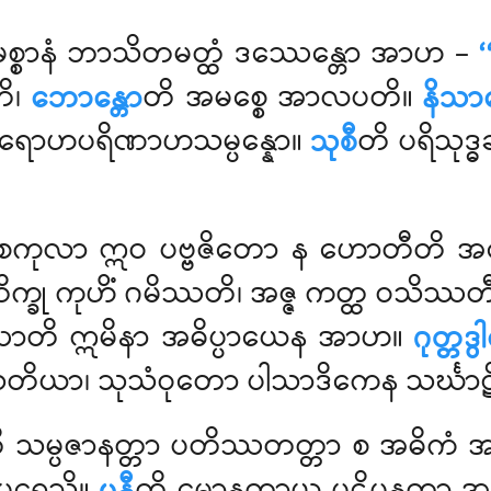
စ္စာနံ ဘာသိတမတ္ထံ ဒဿေန္တော အာဟ –
တိ၊
ဘောန္တော
တိ အမစ္စေ အာလပတိ။
နိသ
ရောဟပရိဏာဟသမ္ပန္နော။
သုစီ
တိ ပရိသုဒ
ီစကုလာ ဣဝ ပဗ္ဗဇိတော န ဟောတီတိ အတ
က္ခု ကုဟိံ ဂမိဿတိ၊ အဇ္ဇ ကတ္ထ ဝသိဿတီတ
တိ ဣမိနာ အဓိပ္ပာယေန အာဟ။
ဂုတ္တဒ
 သတိယာ၊ သုသံဝုတော ပါသာဒိကေန သင်္ဃ
ိ သမ္ပဇာနတ္တာ ပတိဿတတ္တာ စ အဓိကံ အဂ