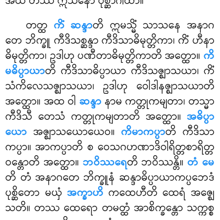
အယံ
တဿ ဣသိနော ပုစ္ဆာဂါထာ။
တတ္ထ
ကိံ ဆန္ဒာ
တိ ဣမသ္မိံ သာသနေ အနာဂ
တေ ဘိက္ခူ ကီဒိသစ္ဆန္ဒာ ကီဒိသာဓိမုတ္တိကာ၊ ကိံ ဟီနာ
ဓိမုတ္တိကာ၊ ဥဒါဟု ပဏီတာဓိမုတ္တိကာတိ အတ္ထော။
ကိ
မဓိပ္ပာယာ
တိ ကီဒိသာဓိပ္ပာယာ ကီဒိသဇ္ဈာသယာ၊ ကိံ
သံကိလေသဇ္ဈာသယာ၊ ဥဒါဟု ဝေါဒါနဇ္ဈာသယာတိ
အတ္ထော။ အထ ဝါ
ဆန္ဒာ
နာမ ကတ္တုကမျတာ၊ တသ္မာ
ကီဒိသီ တေသံ ကတ္တုကမျတာတိ အတ္ထော။
အဓိပ္ပာ
ယော
အဇ္ဈာသယောယေဝ။
ကိမာကပ္ပာ
တိ ကီဒိသာ
ကပ္ပာ။ အာကပ္ပာတိ စ ဝေသဂဟဏာဒိဝါရိတ္တစာရိတ္တ
ဝန္တောတိ အတ္ထော။
ဘဝိဿရေ
တိ ဘဝိဿန္တိ။
တံ မေ
တိ တံ အနာဂတေ ဘိက္ခူနံ ဆန္ဒာဓိပ္ပာယာကပ္ပဘေဒံ
ပုစ္ဆိတော မယှံ
အက္ခာဟိ
ကထေဟီတိ ထေရံ အဇ္ဈေ
သတိ။ တဿ ထေရော တမတ္ထံ အာစိက္ခန္တော သက္ကစ္စ