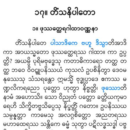
၁၇။ တိံသနိပါတော
၁။ ဖုဿတ္ထေရဂါထာဝဏ္ဏနာ
တိံသနိပါတေ
ပါသာဒိကေ ဗဟူ ဒိသွာ
တိအာဒိ
ကာ အာယသ္မတော ဖုဿတ္ထေရဿ ဂါထာ။ ကာ ဥပ္ပ
တ္တိ? အယမ္ပိ ပုရိမဗုဒ္ဓေသု ကတာဓိကာရော တတ္ထ တ
တ္ထ ဘဝေ ဝိဝဋ္ဋူပနိဿယံ ကုသလံ ဥပစိနိတွာ ဒေဝမ
နုဿေသု သံသရန္တော ဣမသ္မိံ ဗုဒ္ဓုပ္ပာဒေ ဧကဿ မ
ဏ္ဍလိကရညော ပုတ္တော ဟုတွာ နိဗ္ဗတ္တိ၊
ဖုဿော
တိ
နာမံ အဟောသိ။ သော ဝိညုတံ ပတ္တော ခတ္တိယကုမာ
ရေဟိ သိက္ခိတဗ္ဗသိပ္ပေသု နိပ္ဖတ္တိံ ဂတော။ ဥပနိဿယ
သမ္ပန္နတ္တာ ကာမေသု အလဂ္ဂစိတ္တော အညတရဿ
မဟာထေရဿ သန္တိကေ ဓမ္မံ သုတွာ ပဋိလဒ္ဓသဒ္ဓါ ပဗ္ဗ