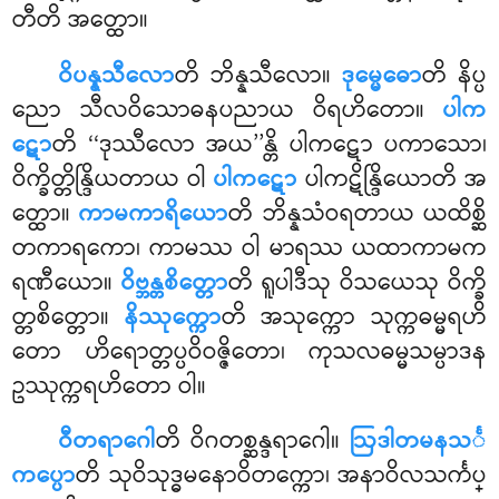
တီတိ အတ္ထော။
ဝိပန္နသီလော
တိ ဘိန္နသီလော။
ဒုမ္မေဓော
တိ နိပ္ပ
ညော သီလဝိသောဓနပညာယ ဝိရဟိတော။
ပါက
ဋော
တိ ‘‘ဒုဿီလော အယ’’န္တိ ပါကဋော ပကာသော၊
ဝိက္ခိတ္တိန္ဒြိယတာယ ဝါ
ပါကဋော
ပါကဋိန္ဒြိယောတိ အ
တ္ထော။
ကာမကာရိယော
တိ ဘိန္နသံဝရတာယ ယထိစ္ဆိ
တကာရကော၊ ကာမဿ ဝါ မာရဿ ယထာကာမက
ရဏီယော။
ဝိဗ္ဘန္တစိတ္တော
တိ ရူပါဒီသု ဝိသယေသု ဝိက္ခိ
တ္တစိတ္တော။
နိဿုက္ကော
တိ အသုက္ကော သုက္ကဓမ္မရဟိ
တော ဟိရောတ္တပ္ပဝိဝဇ္ဇိတော၊ ကုသလဓမ္မသမ္ပာဒန
ဥဿုက္ကရဟိတော ဝါ။
ဝီတရာဂေါ
တိ ဝိဂတစ္ဆန္ဒရာဂေါ။
ဩဒါတမနသင်္
ကပ္ပော
တိ သုဝိသုဒ္ဓမနောဝိတက္ကော၊ အနာဝိလသင်္ကပ္