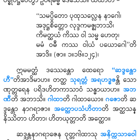
ပစ္စုပဋ္ဌပေတွာ ဥပရိဓမ္မံ ဒေသေသိ။ ယထာဟ –
‘‘သမပ္ပိတော ပုထုသလ္လေန နာဂေါ၊
အဒုဋ္ဌစိတ္တော လုဒ္ဒကမဇ္ဈဘာသိ၊
ကိမတ္ထယံ ကိဿ ဝါ သမ္မ ဟေတု၊
မမံ ဝဓီ ကဿ ဝါယံ ပယောဂေါ’’တိ
အာဒိ။ (ဇာ။ ၁။၁၆။၁၂၄)၊
ဣမမတ္ထံ ဒဿေန္တော ထေရော
‘‘ဆဒ္ဒန္တော
ဟီ’’
တိအာဒိမာဟ။ တတ္ထ
သုရတ္တံ အရဟဒ္ဓဇ
န္တိ သော
ဏုတ္တရေန ပရိဒဟိတကာသာဝံ သန္ဓာယာဟ။
အဘ
ဏီ
တိ အဘာသိ။
ဂါထာ
တိ ဂါထာယော။
ဂဇော
တိ ဆ
ဒ္ဒန္တော နာဂရာဇာ။
အတ္ထောပသံဟိတာ
တိ အတ္ထသန္
နိဿိတာ ဟိတာ၊ ဟိတယုတ္တာတိ အတ္ထော။
ဆဒ္ဒန္တနာဂရာဇေန ဝုတ္တဂါထာသု
အနိက္ကသာဝေါ