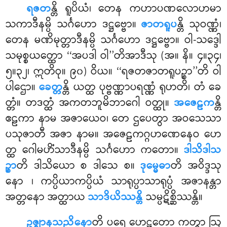
ရဇတ
န္တိ ရူပိယံ၊ တေန ကဟာပဏလောဟမာ
သကာဒီနမ္ပိ သင်္ဂဟော ဒဋ္ဌဗ္ဗော။
ဇာတရူပ
န္တိ သုဝဏ္ဏံ၊
တေန မဏိမုတ္တာဒီနမ္ပိ သင်္ဂဟော ဒဋ္ဌဗ္ဗော။ ဝါ-သဒ္ဒေါ
သမုစ္စယတ္ထော ‘‘အပဒါ ဝါ’’တိအာဒီသု (အ။ နိ။ ၄။၃၄၊
၅။၃၂၊ ဣတိဝု။ ၉၀) ဝိယ။ ‘‘ရဇတဇာတရူပဉ္စာ’’တိ ဝါ
ပါဌော။
ခေတ္တ
န္တိ ယတ္ထ ပုဗ္ဗဏ္ဏာပရဏ္ဏံ ရုဟတိ၊ တံ ခေ
တ္တံ။ တဒတ္ထံ အကတဘူမိဘာဂေါ ဝတ္ထု။
အဇေဠက
န္တိ
ဧဠကာ နာမ အဇာယေဝ၊ တေ ဌပေတွာ အဝသေသာ
ပသုဇာတီ အဇာ နာမ။ အဇေဠကဂ္ဂဟဏေနေဝ ဟေ
တ္ထ ဂေါမဟိံသာဒီနမ္ပိ သင်္ဂဟော ကတော။
ဒါသိဒါသ
ဉ္စာ
တိ ဒါသိယော စ ဒါသေ
စ။
ဒုမ္မေဓာ
တိ အဝိဒ္ဒသု
နော
၊ ကပ္ပိယာကပ္ပိယံ သာရုပ္ပာသာရုပ္ပံ အဇာနန္တာ
အတ္တနော အတ္ထာယ
သာဒိယိဿန္တိ
သမ္ပဋိစ္ဆိဿန္တိ။
ဥဇ္ဈာနသညိနော
တိ ပရေ ဟေဋ္ဌတော ကတွာ ဩ