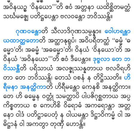
အဝိနယဉ္စ ‘ဝိနယော’’’တိ ဧဝံ အတ္တနာ ယထိစ္ဆိတမတ္ထံ
သင်္ဃမဇ္ဈေ ပတိဋ္ဌပေန္တာ ဗလဝန္တော ဘဝိဿန္တိ။
ဂုဏဝန္တော
တိ သီလာဒိဂုဏသမ္ပန္နာ။
ဝေါဟရန္တာ
ယထာတ္ထတော
တိ အတ္ထာနုရူပံ၊ အဝိပရီတတ္ထံ ‘‘ဓမ္မံ ‘ဓ
မ္မော’တိ၊ အဓမ္မံ ‘အဓမ္မော’တိ၊ ဝိနယံ ‘ဝိနယော’တိ အ
ဝိနယံ ‘အဝိနယော’’’တိ ဧဝံ ဒီပေန္တာ။
ဒုဗ္ဗလာ တေ ဘ
ဝိဿန္တီ
တိ ပရိသာယံ အလဇ္ဇုဿန္နတာယ ဗလဝိရဟိ
တာ တေ ဘဝိဿန္တိ၊ တေသံ ဝစနံ န တိဋ္ဌိဿတိ။
ဟိ
ရီမနာ အနတ္ထိကာ
တိ ဟိရီမန္တော ကေနစိ အနတ္ထိကာ။
တေ ဟိ ဓမ္မေန ဝတ္တုံ သမတ္ထာပိ
ပါပဇိဂုစ္ဆတာယ အပ္ပ
ကိစ္စတာယ စ ကေဟိစိ ဝိရောဓံ အကရောန္တာ အတ္တ
နော ဝါဒံ ပတိဋ္ဌာပေတုံ န ဝါယမန္တာ ဒိဋ္ဌာဝိကမ္မံ ဝါ အ
ဓိဋ္ဌာနံ ဝါ အကတွာ တုဏှီ ဟောန္တိ။