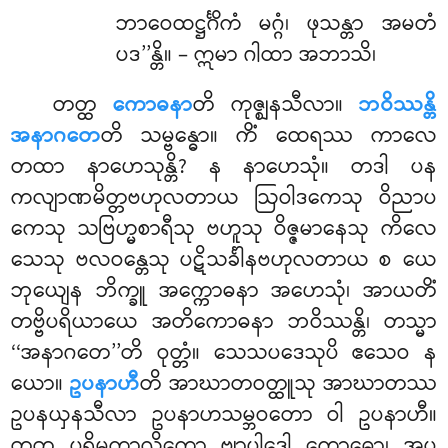
ဘာဝေထဋ္ဌင်္ဂိကံ မဂ္ဂံ၊ ဖုသန္တာ အမတံ
ပဒ’’န္တိ။ – ဣမာ ဂါထာ အဘာသိ၊
တတ္ထ
ကောဓနာ
တိ ကုဇ္ဈနသီလာ။
ဘဝိဿန္တိ
အနာဂတေ
တိ သမ္ဗန္ဓော။ ကိံ ထေရဿ ကာလေ
တထာ နာဟေသုန္တိ? န နာဟေသုံ။ တဒါ ပန
ကလျာဏမိတ္တဗဟုလတာယ ဩဝါဒကေသု ဝိညာပ
ကေသု သဗြဟ္မစာရီသု ဗဟူသု ဝိဇ္ဇမာနေသု ကိလေ
သေသု ဗလဝန္တေသု ပဋိသင်္ခါနဗဟုလတာယ စ ယေ
ဘုယျေန ဘိက္ခူ အက္ကောဓနာ အဟေသုံ၊ အာယတိံ
တဗ္ဗိပရိယာယေ အတိကောဓနာ ဘဝိဿန္တိ၊ တသ္မာ
‘‘အနာဂတေ’’တိ ဝုတ္တံ။ သေသပဒေသုပိ ဧသေဝ န
ယော။
ဥပနာဟီ
တိ အာဃာတဝတ္ထူသု အာဃာတဿ
ဥပနယှနသီလာ ဥပနာဟသမ္ဘဝတော ဝါ ဥပနာဟီ။
တတ္ထ ပုရိမကာလိကော ဗျာပါဒေါ ကောဓော၊ အပ