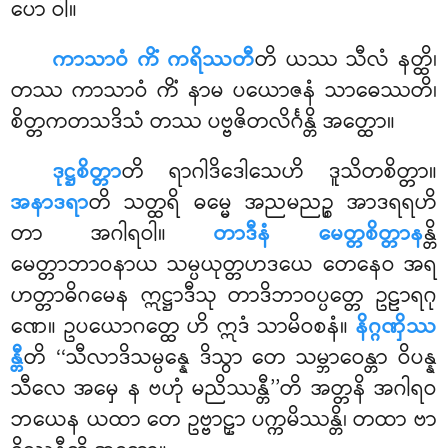
ပော ဝါ။
ကာသာဝံ ကိံ ကရိဿတီ
တိ ယဿ သီလံ နတ္ထိ၊
တဿ ကာသာဝံ ကိံ နာမ ပယောဇနံ သာဓေဿတိ၊
စိတ္တကတသဒိသံ တဿ ပဗ္ဗဇိတလိင်္ဂန္တိ အတ္ထော။
ဒုဋ္ဌစိတ္တာ
တိ
ရာဂါဒိဒေါသေဟိ ဒူသိတစိတ္တာ။
အနာဒရာ
တိ သတ္ထရိ ဓမ္မေ အညမညဉ္စ အာဒရရဟိ
တာ အဂါရဝါ။
တာဒီနံ မေတ္တစိတ္တာန
န္တိ
မေတ္တာဘာဝနာယ သမ္ပယုတ္တဟဒယေ တေနေဝ အရ
ဟတ္တာဓိဂမေန ဣဋ္ဌာဒီသု တာဒိဘာဝပ္ပတ္တေ ဥဠာရဂု
ဏေ။ ဥပယောဂတ္ထေ ဟိ ဣဒံ သာမိဝစနံ။
နိဂ္ဂဏှိဿ
န္တီ
တိ ‘‘သီလာဒိသမ္ပန္နေ ဒိသွာ တေ သမ္ဘာဝေန္တာ ဝိပန္န
သီလေ အမှေ န ဗဟုံ မညိဿန္တီ’’တိ အတ္တနိ အဂါရဝ
ဘယေန ယထာ တေ ဥဗ္ဗာဠှာ ပက္ကမိဿန္တိ၊ တထာ ဗာ