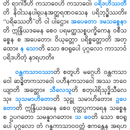
တိ ရာဂါဒီဟိ ကသာဝေဟိ ကသာဝေါ၊
ပရိဒဟိဿတီ
တိ နိဝါသနပါရုပနအတ္ထရဏဝသေန ပရိဘုဉ္ဇိဿတိ။
‘‘ပရိဓဿတီ’’တိ ဝါ ပါဌော။
အပေတော ဒမသစ္စေနာ
တိ ဣန္ဒြိယဒမေန စေဝ ပရမတ္ထသစ္စပက္ခိကေန ဝစီသ
စ္စေန စ အပေတော၊ ဝိယုတ္တော ပရိစ္စတ္တောတိ အတ္
ထော။
န သော
တိ သော ဧဝရူပေါ ပုဂ္ဂလော ကာသာဝံ
ပရိဒဟိတုံ နာရဟတိ။
ဝန္တကသာဝဿာ
တိ
စတူဟိ မဂ္ဂေဟိ ဝန္တကသာ
ဝေါ ဆဍ္ဍိတကသာဝေါ ပဟီနကသာဝေါ အဿ ဘဝေ
ယျာတိ အတ္ထော။
သီလေသူ
တိ စတုပါရိသုဒ္ဓိသီလေ
သု။
သုသမာဟိတော
တိ သုဋ္ဌု သမာဟိတော။
ဥပေ
တော
တိ ဣန္ဒြိယဒမေန စေဝ ဝုတ္တပ္ပကာရေန သစ္စေန
စ ဥပဂတော သမန္နာဂတော။
သ ဝေ
တိ သော ဧဝရူ
ပေါ ပုဂ္ဂလော တံ ဂန္ဓကာသာဝဝတ္ထံ ဧကန္တေန အရဟ