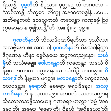
ရိဿန္တိ။
ဒုမ္မတီ
တိ နိပ္ပညာ။ ဝုတ္တဉှေတံ ဘဂဝတာ –
‘‘ဘဝိဿန္တိ၊ ဘိက္ခဝေ၊ ဘိက္ခူ အနာဂတမဒ္ဓါနံ…ပေ…
အဘိဓမ္မကထံ ဝေဒလ္လကထံ ကထေန္တာ ကဏှဓမ္မံ ဩ
က္ကမမာနာ န ဗုဇ္ဈိဿန္တီ’’တိ (အ။ နိ။ ၅။၇၉)။
ဂုဏဟီနာ
တိ သီလာဒိဂုဏဝိရဟိတာ ဒုဿီလာ၊
အလဇ္ဇိနော စ။ အထ ဝါ
ဂုဏဟီနာ
တိ ဝိနယဝါရိတ္တာ
ဒိဂုဏေန ဟီနာ ဓမ္မဝိနယေ အပ္ပကတညုနော။
သင်္ဃ
မှီ
တိ သင်္ဃမဇ္ဈေ။
ဝေါဟရန္တာ
တိ ကထေန္တာ၊ သင်္ဃေ ဝိ
နိစ္ဆယကထာယ ဝတ္တမာနာယ ယံကိဉ္စိ ဘဏန္တာ။
ဝိ
သာရဒါ
တိ နိဗ္ဘယာ ပဂဗ္ဘာ။
ဗလဝန္တော
တိ ပက္ခဗလေန
ဗလဝန္တော။
မုခရာ
တိ မုခခရာ ခရဝါဒိနော။
အဿု
တာဝိနော
တိ န သုတဝန္တော၊ ကေဝလံ လာဘသက္ကာရ
သိလောကသန္နိဿယေန ဂုဏဓရာ ဟုတွာ ‘‘ဓမ္မံ ‘အဓ
မ္မော’တိ၊ အဓမ္မဉ္စ ‘ဓမ္မော’တိ၊ ဝိနယံ ‘အဝိနယော’တိ၊