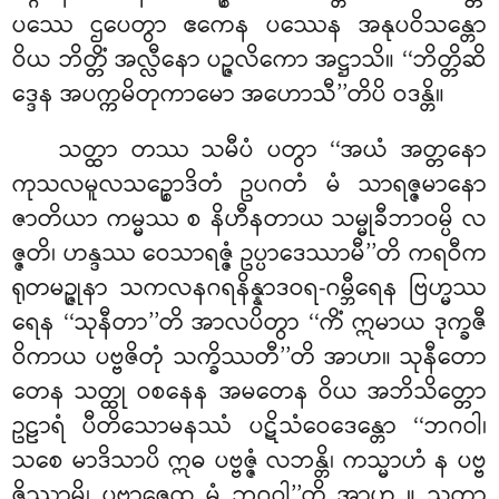
ပဿေ ဌပေတွာ ဧကေန ပဿေန အနုပဝိသန္တော
ဝိယ ဘိတ္တိံ အလ္လီနော ပဉ္ဇလိကော အဋ္ဌာသိ။ ‘‘ဘိတ္တိဆိ
ဒ္ဒေန အပက္ကမိတုကာမော အဟောသီ’’တိပိ ဝဒန္တိ။
သတ္ထာ တဿ သမီပံ ပတွာ ‘‘အယံ အတ္တနော
ကုသလမူလသဉ္စောဒိတံ ဥပဂတံ မံ သာရဇ္ဇမာနော
ဇာတိယာ ကမ္မဿ စ နိဟီနတာယ သမ္မုခီဘာဝမ္ပိ လ
ဇ္ဇတိ၊ ဟန္ဒဿ ဝေသာရဇ္ဇံ ဥပ္ပာဒေဿာမီ’’တိ ကရဝီက
ရုတမဉ္ဇုနာ သကလနဂရနိန္နာဒဝရ-ဂမ္ဘီရေန ဗြဟ္မဿ
ရေန ‘‘သုနီတာ’’တိ အာလပိတွာ ‘‘ကိံ ဣမာယ ဒုက္ခဇီ
ဝိကာယ ပဗ္ဗဇိတုံ သက္ခိဿတီ’’တိ အာဟ။ သုနီတော
တေန သတ္ထု ဝစနေန အမတေန ဝိယ အဘိသိတ္တော
ဥဠာရံ ပီတိသောမနဿံ ပဋိသံဝေဒေန္တော ‘‘ဘဂဝါ၊
သစေ မာဒိသာပိ ဣဓ ပဗ္ဗဇ္ဇံ လဘန္တိ၊ ကသ္မာဟံ န ပဗ္ဗ
ဇိဿာမိ၊ ပဗ္ဗာဇေထ မံ ဘဂဝါ’’တိ အာဟ
။ သတ္ထာ