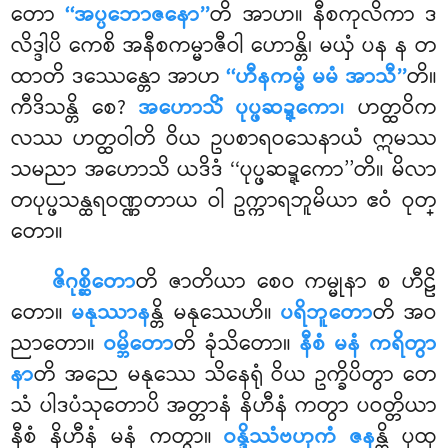
တော
‘‘အပ္ပဘောဇနော’’
တိ အာဟ။ နီစကုလိကာ ဒ
လိဒ္ဒါပိ ကေစိ အနီစကမ္မာဇီဝါ ဟောန္တိ၊ မယှံ ပန န တ
ထာတိ ဒဿေန္တော အာဟ
‘‘ဟီနကမ္မံ မမံ အာသီ’’
တိ။
ကီဒိသန္တိ စေ?
အဟောသိံ ပုပ္ဖဆဍ္ဍကော၊
ဟတ္ထဝိက
လဿ ဟတ္ထဝါတိ ဝိယ ဥပစာရဝသေနာယံ ဣမဿ
သမညာ အဟောသိ ယဒိဒံ ‘‘ပုပ္ဖဆဍ္ဍကော’’တိ။ မိလာ
တပုပ္ဖသန္ထရဝဏ္ဏတာယ ဝါ ဥက္ကာရဘူမိယာ ဧဝံ ဝုတ္
တော။
ဇိဂုစ္ဆိတော
တိ ဇာတိယာ စေဝ ကမ္မုနာ စ ဟီဠိ
တော။
မနုဿာန
န္တိ မနုဿေဟိ။
ပရိဘူတော
တိ အဝ
ညာတော။
ဝမ္ဘိတော
တိ ခုံသိတော။
နီစံ မနံ ကရိတွာ
နာ
တိ အညေ မနုဿေ သိနေရုံ ဝိယ ဥက္ခိပိတွာ တေ
သံ ပါဒပံသုတောပိ အတ္တာနံ နိဟီနံ ကတွာ ပဝတ္တိယာ
နီစံ နိဟီနံ မနံ ကတွာ။
ဝန္ဒိဿံ
ဗဟုကံ ဇန
န္တိ ပုထု