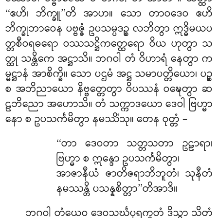
‘‘ဧဟိ၊ ဘိက္ခူ’’တိ အာဟ။ သော တာဝဒေဝ ဧဟိ
ဘိက္ခုဘာဝေန ပဗ္ဗဇ္ဇံ ဥပသမ္ပဒဉ္စ လဘိတွာ ဣဒ္ဓိမယပ
တ္တစီဝရဓရော ဝဿသဋ္ဌိကတ္ထေရော ဝိယ ဟုတွာ သ
တ္ထု သန္တိကေ အဋ္ဌာသိ။ ဘဂဝါ တံ ဝိဟာရံ နေတွာ က
မ္မဋ္ဌာနံ အာစိက္ခိ။ သော ပဌမံ အဋ္ဌ သမာပတ္တိယော၊ ပဉ္စ
စ အဘိညာယော နိဗ္ဗတ္တေတွာ ဝိပဿနံ ဝဍ္ဎေတွာ ဆ
ဠဘိညော အဟောသိ။ တံ သက္ကာဒယော ဒေဝါ ဗြဟ္မာ
နော စ ဥပသင်္ကမိတွာ နမဿိံသု။ တေန ဝုတ္တံ –
‘‘တာ
ဒေဝတာ သတ္တသတာ ဥဠာရာ၊
ဗြဟ္မာ စ ဣန္ဒော ဥပသင်္ကမိတွာ၊
အာဇာနီယံ ဇာတိဇရာဘိဘူတံ၊ သုနီတံ
နမဿန္တိ ပသန္နစိတ္တာ’’တိအာဒိ။
ဘဂဝါ တံယေဝ ဒေဝသင်္ဃပုရက္ခတံ ဒိသွာ သိတံ