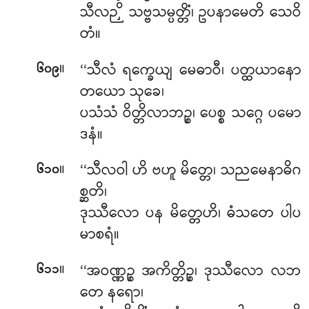
သီလဉှိ သဗ္ဗသမ္ပတ္တိံ၊ ဥပနာမေတိ သေဝိ
တံ။
။
‘‘သီလံ ရက္ခေယျ မေဓာဝီ၊ ပတ္ထယာနော
၆၀၉
တယော သုခေ၊
ပသံသံ ဝိတ္တိလာဘဉ္စ၊ ပေစ္စ သဂ္ဂေ ပမော
ဒနံ။
။
‘‘သီလဝါ ဟိ ဗဟူ မိတ္တေ၊ သညမေနာဓိဂ
၆၁၀
စ္ဆတိ၊
ဒုဿီလော ပန မိတ္တေဟိ၊ ဓံသတေ ပါပ
မာစရံ။
။
‘‘အဝဏ္ဏဉ္စ အကိတ္တိဉ္စ၊ ဒုဿီလော လဘ
၆၁၁
တေ နရော၊