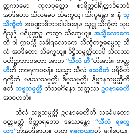
တ္ထကာမော ကုလပုတ္တော စာရိတ္တဝါရိတ္တာဒိဘေဒံ
အာဒိတော သီလမေဝ သိက္ခေယျ၊ သိက္ခန္တော စ နံ
သု
သိက္ခိတံ
အခဏ္ဍာဒိဘာဝါပါဒနေန သုဋ္ဌု သိက္ခိတံ သုပ
ရိသုဒ္ဓံ ပရိပုဏ္ဏဉ္စ ကတွာ သိက္ခေယျ။
အသ္မိံ
လောကေ
တိ ဝါ ဣမသ္မိံ သင်္ခါရလောကေ သိက္ခိတဗ္ဗဓမ္မေသု သီ
လံ အာဒိတော သိက္ခေယျ။ ဒိဋ္ဌိသမ္ပတ္တိယာပိ သီလဿ
ပတိဋ္ဌာဘာဝတော အာဟ
‘‘သီလံ ဟီ’’
တိအာဒိ။ တတ္ထ
ဟီ
တိ ကာရဏဝစနံ။ ယသ္မာ သီလံ
သေဝိတံ
ပရိစိတံ
ရက္ခိတံ
မနုဿသမ္ပတ္တိ၊ ဒိဗ္ဗသမ္ပတ္တိ၊ နိဗ္ဗာနသမ္ပတ္တီတိ
ဧတံ
သဗ္ဗသမ္ပတ္တိံ
တံသမင်္ဂိနော သတ္တဿ
ဥပနာမေတိ
အာဝဟတိ။
သီလံ သဗ္ဗသမ္ပတ္တိံ ဥပနာမေတီတိ သင်္ခေပတော
ဝုတ္တမတ္ထံ ဝိတ္ထာရတော ဒဿေန္တော
‘‘သီလံ ရက္ခေ
ယျာ’’
တိအာဒိမာဟ။ တတ္ထ
ရက္ခေယျာ
တိ ဂေါပေယျ။