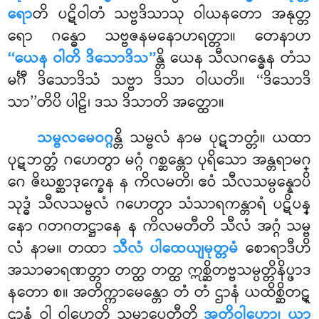
ရော
တိ ပဋိဝါတံ သဗ္ဗဒိသာသု ဝါယနတော အနုတ္တ
ရော ဂန္ဓော သဗ္ဗဇနမနောဟရတ္တာ။ တေနာဟ
‘‘ယေန ဝါတိ ဒိသောဒိသ’’
န္တိ ယေန သီလဂန္ဓေန တံသ
မင်္ဂီ ဒိသောဒိသံ သဗ္ဗာ ဒိသာ ဝါယတိ။ ‘‘ဒိသောဒိ
သာ’’တိပိ ပါဠိ၊ ဒသ ဒိသာတိ အတ္ထော။
သမ္ဗလမေဝဂ္ဂ
န္တိ သမ္ဗလံ နာမ ပုဋဘတ္တံ။ ယထာ
ပုဋဘတ္တံ ဂဟေတွာ မဂ္ဂံ ဂစ္ဆန္တော ပုရိသော အန္တရာမဂ္
ဂေ ဇိဃစ္ဆာဒုက္ခေန န ကိလမတိ၊ ဧဝံ သီလသမ္ပန္နောပိ
သုဒ္ဓံ သီလသမ္ဗလံ ဂဟေတွာ သံသာရကန္တာရံ ပဋိပန္
နော ဂတဂတဋ္ဌာနေ န ကိလမတီတိ သီလံ အဂ္ဂံ သမ္ဗ
လံ နာမ။ တထာ
သီလံ ပါထေယျမုတ္တမံ
စောရာဒီဟိ
အသာဓာရဏတ္တာ တတ္ထ တတ္ထ ဣစ္ဆိတဗ္ဗသမ္ပတ္တိနိပ္ဖာဒ
နတော စ။ အတိက္ကာမေန္တော တံ တံ ဌာနံ ယထိစ္ဆိတဋ္
ဌာနံ ဝါ ဝါဟေတိ သမ္ပာပေတီတိ
အတိဝါဟော၊ ယာ