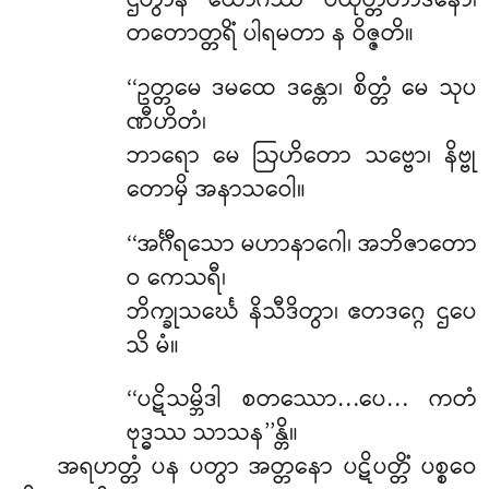
ဌတွာန ယောဂဿ ပယုတ္တတာဒိနော၊
တတောတ္တရိံ ပါရမတာ န ဝိဇ္ဇတိ။
‘‘ဥတ္တမေ ဒမထေ ဒန္တော၊ စိတ္တံ မေ သုပ
ဏီဟိတံ၊
ဘာရော မေ ဩဟိတော သဗ္ဗော၊ နိဗ္ဗု
တောမှိ အနာသဝေါ။
‘‘အင်္ဂီရသော မဟာနာဂေါ၊ အဘိဇာတော
ဝ ကေသရီ၊
ဘိက္ခုသင်္ဃေ နိသီဒိတွာ၊ ဧတဒဂ္ဂေ ဌပေ
သိ မံ။
‘‘ပဋိသမ္ဘိဒါ စတဿော…ပေ… ကတံ
ဗုဒ္ဓဿ သာသန’’န္တိ။
အရဟတ္တံ ပန ပတွာ အတ္တနော ပဋိပတ္တိံ ပစ္စဝေ