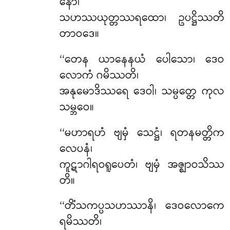
နော၊
သဟဿယုတ္တဿရထော၊ ဥပဋ္ဌိဿတိ
တာဝဒေ။
‘‘တေန ယာနေနယံ ပေါသော၊ ဒေဝ
လောကံ ဂမိဿတိ၊
အနုမောဒိဿရေ ဒေဝါ၊ သမ္ပတ္တေ ကုလ
သမ္ဘဝေ။
‘‘မဟာရဟံ ဗျမှံ သေဋ္ဌံ၊ ရတနမတ္တိက
လေပနံ၊
ကူဋာဂါရဝရူပေတံ၊ ဗျမှံ အဇ္ဈာဝသိဿ
တိ။
‘‘တိံသကပ္ပသဟဿာနိ၊ ဒေဝလောကေ
ရမိဿတိ၊