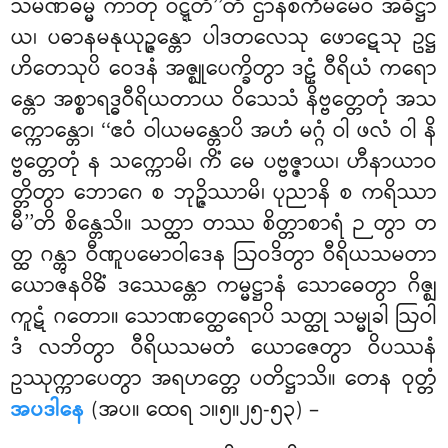
သမဏဓမ္မံ ကာတုံ ဝဋ္ဋတီ’’တိ ဌာနစင်္ကမမေဝ အဓိဋ္ဌာ
ယ၊ ပဓာနမနုယုဉ္ဇန္တော ပါဒတလေသု ဖောဋေသု ဥဋ္ဌ
ဟိတေသုပိ ဝေဒနံ အဇ္ဈုပေက္ခိတွာ ဒဠှံ ဝီရိယံ ကရော
န္တော အစ္စာရဒ္ဓဝီရိယတာယ ဝိသေသံ နိဗ္ဗတ္တေတုံ အသ
က္ကောန္တော၊ ‘‘ဧဝံ ဝါယမန္တောပိ အဟံ မဂ္ဂံ ဝါ ဖလံ ဝါ နိ
ဗ္ဗတ္တေတုံ န သက္ကောမိ၊ ကိံ မေ ပဗ္ဗဇ္ဇာယ၊ ဟီနာယာဝ
တ္တိတွာ ဘောဂေ စ ဘုဉ္ဇိဿာမိ၊ ပုညာနိ စ ကရိဿာ
မီ’’တိ စိန္တေသိ။ သတ္ထာ တဿ စိတ္တာစာရံ ဉတွာ တ
တ္ထ ဂန္တွာ ဝီဏူပမောဝါဒေန ဩဝဒိတွာ ဝီရိယသမတာ
ယောဇနဝိဓိံ ဒဿေန္တော ကမ္မဋ္ဌာနံ သောဓေတွာ ဂိဇ္ဈ
ကူဋံ ဂတော။ သောဏတ္ထေရောပိ သတ္ထု သမ္မုခါ ဩဝါ
ဒံ လဘိတွာ ဝီရိယသမတံ ယောဇေတွာ ဝိပဿနံ
ဥဿုက္ကာပေတွာ အရဟတ္တေ ပတိဋ္ဌာသိ။ တေန ဝုတ္တံ
အပဒါနေ
(အပ။ ထေရ ၁။၅။၂၅-၅၃) –