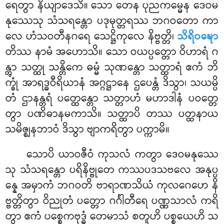
ရေတွာ နိယျာဒေသိ။ သော တေန ပုညကမ္မေန ဒေဝမ
နုဿေသု သံသရန္တော ပဒုမုတ္တရဿ ဘဂဝတော ကာ
လေ ဟံသဝတီနဂရေ သေဋ္ဌိကုလေ နိဗ္ဗတ္တိ၊
သိရိဝဍ္ဎော
တိဿ နာမံ အဟောသိ။ သော ဝယပ္ပတ္တော ဝိဟာရံ ဂ
န္တွာ သတ္ထု သန္တိကေ ဓမ္မံ သုဏန္တော သတ္ထာရံ ဧကံ ဘိ
က္ခုံ အာရဒ္ဓဝီရိယာနံ အဂ္ဂဋ္ဌာနေ ဌပေန္တံ ဒိသွာ၊ သယမ္ပိ
တံ ဌာနန္တရံ ပတ္ထေန္တော သတ္တာဟံ မဟာဒါနံ ပဝတ္တေ
တွာ ပဏိဓာနမကာသိ။ သတ္ထာပိ တဿ ပတ္ထနာယ
သမိဇ္ဈနဘာဝံ ဒိသွာ ဗျာကရိတွာ ပက္ကာမိ။
သောပိ ယာဝဇီဝံ ကုသလံ ကတွာ ဒေဝမနုဿေ
သု သံသရန္တော ပရိနိဗ္ဗုတေ ကဿပဒသဗလေ အနုပ္ပ
န္နေ အမှာကံ ဘဂဝတိ ဗာရာဏသိယံ ကုလဂေဟေ နိ
ဗ္ဗတ္တိတွာ ဝိညုတံ ပတ္တော ဂင်္ဂါတီရေ ပဏ္ဏသာလံ ကရိ
တွာ ဧကံ ပစ္စေကဗုဒ္ဓံ တေမာသံ စတူဟိ ပစ္စယေဟိ သ