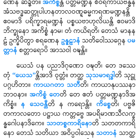
ဏေန ဆဍ္ဍိတံ။
အကိစ္စ
န္တိ ပတ္တမဏ္ဍနံ စီဝရကာယဗန္ဓန
အံသဗဒ္ဓဆတ္တုပါဟနတာလဝဏ္ဋဓမ္မကရဏမဏ္ဍနန္တိ
ဧဝမာဒိ ပရိက္ခာရမဏ္ဍနံ ပစ္စယဗာဟုလိယန္တိ ဧဝမာဒိ
ဘိက္ခုနော အကိစ္စံ နာမ၊ တံ ကယိရတိ၊ တေသံ မာနန
ဠံ ဥက္ခိပိတွာ စရဏေန
ဥန္နဠာနံ
သတိဝေါဿဂ္ဂေန
ပမ
တ္တာနံ
စတ္တာရောပိ အာသဝါ ဝဍ္ဎန္တိ။
ယေသံ ပန ပညာဒိဂုဏော ဝဍ္ဎတိ၊ တေ ဒဿေ
တုံ
‘‘ယေသ’’
န္တိအာဒိ ဝုတ္တံ။ တတ္ထ
သုသမာရဒ္ဓါ
တိ သုဋ္ဌု
ပဂ္ဂဟိတာ။
ကာယဂတာ သတီ
တိ၊ ကာယာနုပဿနာ
ဘာဝနာ။
အကိစ္စံ တေ
တိ တေ ဧတံ ပတ္တမဏ္ဍနာဒိအ
ကိစ္စံ။
န သေဝန္တီ
တိ န ကရောန္တိ။
ကိစ္စေ
တိ၊ ပဗ္ဗဇိ
တကာလတော ပဋ္ဌာယ ကတ္တဗ္ဗေ အပရိမာဏသီလက္ခ
န္ဓဂေါပနာဒိကေ။
သာတစ္စကာရိနော
တိ သတတကာရိ
နော တေသံ သတိယာ အဝိပ္ပဝါသေန
သတာနံ
သာတ္ထ