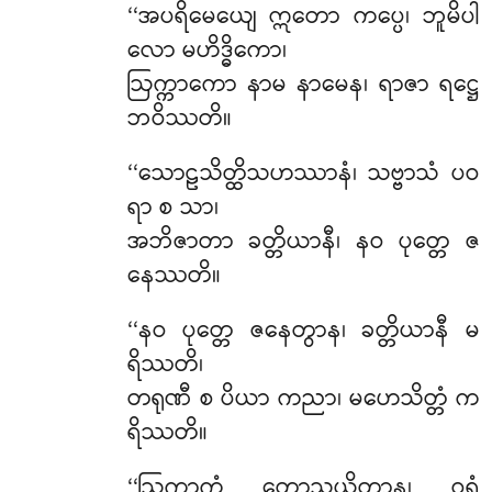
‘‘အပရိမေယျေ ဣတော ကပ္ပေ၊ ဘူမိပါ
လော မဟိဒ္ဓိကော၊
ဩက္ကာကော နာမ နာမေန၊ ရာဇာ ရဋ္ဌေ
ဘဝိဿတိ။
‘‘သောဠသိတ္ထိသဟဿာနံ၊ သဗ္ဗာသံ ပဝ
ရာ စ သာ၊
အဘိဇာတာ ခတ္တိယာနီ၊ နဝ ပုတ္တေ ဇ
နေဿတိ။
‘‘နဝ ပုတ္တေ ဇနေတွာန၊ ခတ္တိယာနီ မ
ရိဿတိ၊
တရုဏီ စ ပိယာ ကညာ၊ မဟေသိတ္တံ က
ရိဿတိ။
‘‘ဩက္ကာကံ တောသယိတွာန၊ ဝရံ