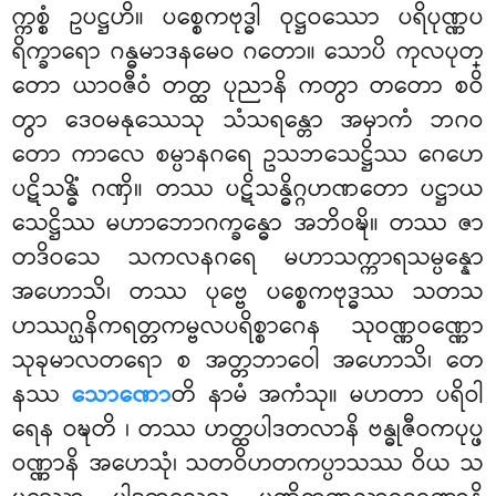
က္ကစ္စံ ဥပဋ္ဌဟိ။ ပစ္စေကဗုဒ္ဓါ ဝုဋ္ဌဝဿော ပရိပုဏ္ဏပ
ရိက္ခာရော ဂန္ဓမာဒနမေဝ ဂတော။ သောပိ ကုလပုတ္
တော ယာဝဇီဝံ တတ္ထ ပုညာနိ ကတွာ တတော စဝိ
တွာ ဒေဝမနုဿေသု သံသရန္တော အမှာကံ ဘဂဝ
တော ကာလေ စမ္ပာနဂရေ ဥသဘသေဋ္ဌိဿ ဂေဟေ
ပဋိသန္ဓိံ ဂဏှိ။ တဿ ပဋိသန္ဓိဂ္ဂဟဏတော ပဋ္ဌာယ
သေဋ္ဌိဿ မဟာဘောဂက္ခန္ဓော အဘိဝဍ္ဎိ။ တဿ ဇာ
တဒိဝသေ သကလနဂရေ မဟာသက္ကာရသမ္ပန္နော
အဟောသိ၊ တဿ ပုဗ္ဗေ ပစ္စေကဗုဒ္ဓဿ သတသ
ဟဿဂ္ဃနိကရတ္တကမ္ဗလပရိစ္စာဂေန သုဝဏ္ဏဝဏ္ဏော
သုခုမာလတရော စ အတ္တဘာဝေါ အဟောသိ၊ တေ
နဿ
သောဏော
တိ နာမံ အကံသု။ မဟတာ ပရိဝါ
ရေန ဝဍ္ဎတိ
၊ တဿ ဟတ္ထပါဒတလာနိ ဗန္ဓုဇီဝကပုပ္ဖ
ဝဏ္ဏာနိ အဟေသုံ၊ သတဝိဟတကပ္ပာသဿ ဝိယ သ