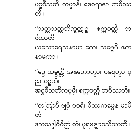
ပဉ္စဝီသတိ ကပ္ပာနိ၊ ဒေဝရာဇာ ဘဝိဿ
တိ။
‘‘သတ္တသတ္တတိက္ခတ္တုဉ္စ၊ စက္ကဝတ္တီ ဘ
ဝိဿတိ၊
ယသောဓရသနာမာ တေ၊ သဗ္ဗေပိ ဧက
နာမကာ။
‘‘ဒွေ သမ္ပတ္တီ အနုဘောတွာ၊ ဝဍ္ဎေတွာ ပု
ညသဉ္စယံ၊
အဋ္ဌဝီသတိကပ္ပမှိ၊ စက္ကဝတ္တီ ဘဝိဿတိ။
‘‘တတြာပိ ဗျမှံ ပဝရံ၊ ဝိဿကမ္မေန မာပိ
တံ၊
ဒသသဒ္ဒါဝိဝိတ္တံ တံ၊ ပုရမဇ္ဈာဝသိဿတိ။