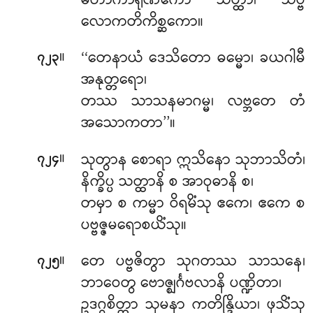
မဟာကာရုဏိကော သတ္ထာ၊ သဗ္ဗ
လောကတိကိစ္ဆကော။
။
‘‘တေနာယံ ဒေသိတော ဓမ္မော၊ ခယဂါမီ
၇၂၃
အနုတ္တရော၊
တဿ သာသနမာဂမ္မ၊ လဗ္ဘတေ တံ
အသောကတာ’’။
။
သုတွာန စောရာ ဣသိနော သုဘာသိတံ၊
၇၂၄
နိက္ခိပ္ပ သတ္ထာနိ စ အာဝုဓာနိ စ၊
တမှာ စ ကမ္မာ ဝိရမိံသု ဧကေ၊ ဧကေ စ
ပဗ္ဗဇ္ဇမရောစယိံသု။
။
တေ ပဗ္ဗဇိတွာ သုဂတဿ သာသနေ၊
၇၂၅
ဘာဝေတွ ဗောဇ္ဈင်္ဂဗလာနိ ပဏ္ဍိတာ၊
ဥဒဂ္ဂစိတ္တာ သုမနာ ကတိန္ဒြိယာ၊ ဖုသိံသု