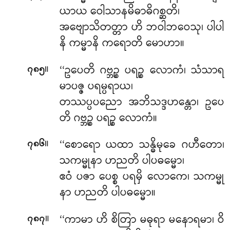
ယာယ ဝေါသာနမိဓာဓိဂစ္ဆတိ၊
အဗျောသိတတ္တာ ဟိ ဘဝါဘဝေသု၊ ပါပါ
နိ ကမ္မာနိ ကရောတိ မောဟာ။
။
‘‘ဥပေတိ
ဂဗ္ဘဉ္စ ပရဉ္စ လောကံ၊ သံသာရ
၇၈၅
မာပဇ္ဇ ပရမ္ပရာယ၊
တဿပ္ပပညော အဘိသဒ္ဒဟန္တော၊ ဥပေ
တိ ဂဗ္ဘဉ္စ ပရဉ္စ လောကံ။
။
‘‘စောရော
ယထာ သန္ဓိမုခေ ဂဟီတော၊
၇၈၆
သကမ္မုနာ ဟညတိ ပါပဓမ္မော၊
ဧဝံ ပဇာ ပေစ္စ ပရမှိ လောကေ၊ သကမ္မု
နာ ဟညတိ ပါပဓမ္မော။
။
‘‘ကာမာ ဟိ စိတြာ မဓုရာ မနောရမာ၊ ဝိ
၇၈၇