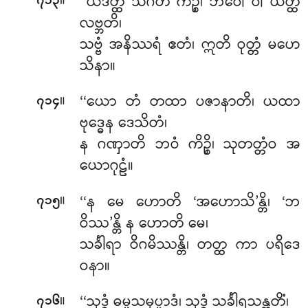
။
‘‘ယဒတ္ထိ သင်္ဂတံ ကိဉ္စိ၊ ဘဝေါ ဝါ ယတ္ထ
၇၁၃
လဗ္ဘတိ၊
သဗ္ဗံ အနိဿရံ ဧတံ၊ ဣတိ ဝုတ္တံ မဟေ
သိနာ။
။
‘‘ယော တံ တထာ ပဇာနာတိ၊ ယထာ
၇၁၄
ဗုဒ္ဓေန ဒေသိတံ၊
န ဂဏှာတိ ဘဝံ ကိဉ္စိ၊ သုတတ္တံဝ အ
ယောဂုဠံ။
။
‘‘န မေ ဟောတိ ‘အဟောသိ’န္တိ၊ ‘ဘ
၇၁၅
ဝိဿ’န္တိ န ဟောတိ မေ၊
သင်္ခါရာ ဝိဂမိဿန္တိ၊ တတ္ထ ကာ ပရိဒေ
ဝနာ။
။
‘‘သုဒ္ဓံ ဓမ္မသမုပ္ပာဒံ၊ သုဒ္ဓံ သင်္ခါရသန္တတိံ၊
၇၁၆