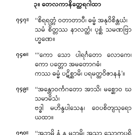
၃။ တေလကာနိတ္ထေရဂါထာ
။
‘‘စိရရတ္တံ ဝတာတာပီ၊ ဓမ္မံ အနုဝိစိန္တယံ၊
၇၄၇
သမံ စိတ္တဿ နာလတ္ထံ၊ ပုစ္ဆံ သမဏဗြာ
ဟ္မဏေ။
။
‘‘‘ကော
သော ပါရင်္ဂတော လောကေ၊
၇၄၈
ကော ပတ္တော အမတောဂဓံ၊
ကဿ ဓမ္မံ ပဋိစ္ဆာမိ၊ ပရမတ္ထဝိဇာနနံ’။
။
‘‘အန္တောဝင်္ကဂတော အာသိ၊ မစ္ဆောဝ ဃ
၇၄၉
သမာမိသံ၊
ဗဒ္ဓါ မဟိန္ဒပါသေန၊ ဝေပစိတျသုရော
ယထာ။
။
‘‘အဉ္ဆာမိ နံ န မုဉ္စာမိ၊ အသ္မာ သောကပရိ
၇၅၀