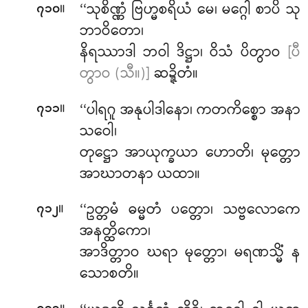
။
‘‘သုစိဏ္ဏံ ဗြဟ္မစရိယံ မေ၊ မဂ္ဂေါ စာပိ သု
၇၁၀
ဘာဝိတော၊
နိရဿာဒါ ဘဝါ ဒိဋ္ဌာ၊ ဝိသံ ပိတွာဝ
[ပီ
တွာဝ (သီ။)]
ဆဍ္ဍိတံ။
။
‘‘ပါရဂူ အနုပါဒါနော၊ ကတကိစ္စော အနာ
၇၁၁
သဝေါ၊
တုဋ္ဌော အာယုက္ခယာ ဟောတိ၊ မုတ္တော
အာဃာတနာ ယထာ။
။
‘‘ဥတ္တမံ ဓမ္မတံ ပတ္တော၊ သဗ္ဗလောကေ
၇၁၂
အနတ္ထိကော၊
အာဒိတ္တာဝ ဃရာ မုတ္တော၊ မရဏသ္မိံ န
သောစတိ။