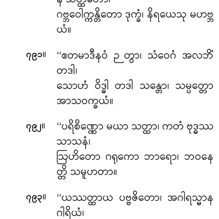
နိ သတ္ထတော၊
ဂဗ္ဘဝေါက္ကန္တိတော ဒုက္ခံ၊ နိရယေသု မဟဗ္ဘ
ယံ။
။
‘‘ဧတမာဒီနဝံ ဉတွာ၊ သံဝေဂံ အလဘိံ
၇၉၁
တဒါ၊
သောဟံ ဝိဒ္ဓါ တဒါ သန္တော၊ သမ္ပတ္တော
အာသဝက္ခယံ။
။
‘‘ပရိစိဏ္ဏော မယာ သတ္ထာ၊ ကတံ ဗုဒ္ဓဿ
၇၉၂
သာသနံ၊
ဩဟိတော ဂရုကော ဘာရော၊ ဘဝနေ
တ္တိ သမူဟတာ။
။
‘‘ယဿတ္ထာယ ပဗ္ဗဇိတော၊ အဂါရသ္မာန
၇၉၃
ဂါရိယံ၊