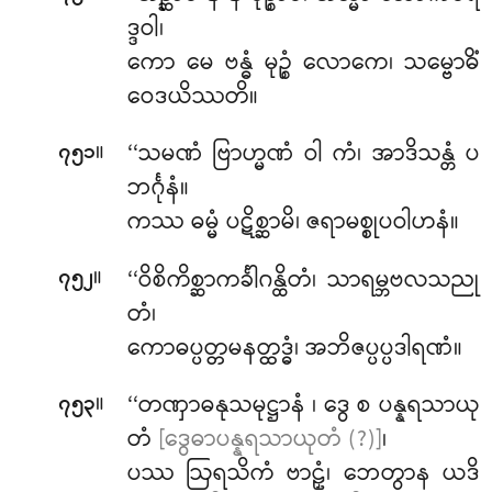
ဒ္ဒဝါ၊
ကော မေ ဗန္ဓံ မုဉ္စံ လောကေ၊ သမ္ဗောဓိံ
ဝေဒယိဿတိ။
။
‘‘သမဏံ ဗြာဟ္မဏံ ဝါ ကံ၊ အာဒိသန္တံ ပ
၇၅၁
ဘင်္ဂုနံ။
ကဿ ဓမ္မံ ပဋိစ္ဆာမိ၊ ဇရာမစ္စုပဝါဟနံ။
။
‘‘ဝိစိကိစ္ဆာကင်္ခါဂန္ထိတံ၊ သာရမ္ဘဗလသညု
၇၅၂
တံ၊
ကောဓပ္ပတ္တမနတ္ထဒ္ဓံ၊ အဘိဇပ္ပပ္ပဒါရဏံ။
။
‘‘တဏှာဓနုသမုဋ္ဌာနံ
၊ ဒွေ စ ပန္နရသာယု
၇၅၃
တံ
[ဒွေဓာပန္နရသာယုတံ (?)]
၊
ပဿ
ဩရသိကံ ဗာဠှံ၊ ဘေတွာန ယဒိ