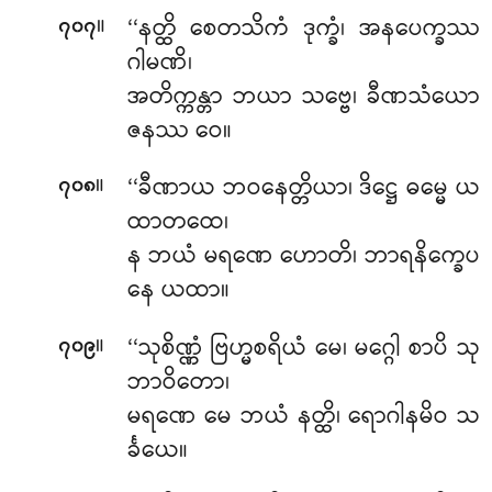
။
‘‘နတ္ထိ စေတသိကံ ဒုက္ခံ၊ အနပေက္ခဿ
၇၀၇
ဂါမဏိ၊
အတိက္ကန္တာ ဘယာ သဗ္ဗေ၊ ခီဏသံယော
ဇနဿ ဝေ။
။
‘‘ခီဏာယ ဘဝနေတ္တိယာ၊ ဒိဋ္ဌေ ဓမ္မေ ယ
၇၀၈
ထာတထေ၊
န
ဘယံ မရဏေ ဟောတိ၊ ဘာရနိက္ခေပ
နေ ယထာ။
။
‘‘သုစိဏ္ဏံ ဗြဟ္မစရိယံ မေ၊ မဂ္ဂေါ စာပိ သု
၇၀၉
ဘာဝိတော၊
မရဏေ မေ ဘယံ နတ္ထိ၊ ရောဂါနမိဝ သ
င်္ခယေ။