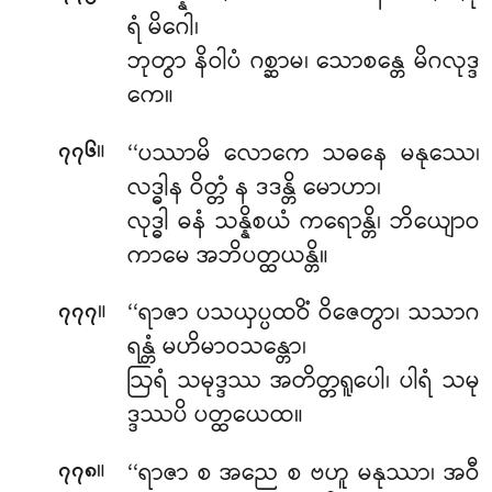
ရံ မိဂေါ၊
ဘုတွာ နိဝါပံ ဂစ္ဆာမ၊ သောစန္တေ မိဂလုဒ္ဒ
ကေ။
။
‘‘ပဿာမိ လောကေ သဓနေ မနုဿေ၊
၇၇၆
လဒ္ဓါန ဝိတ္တံ န ဒဒန္တိ မောဟာ၊
လုဒ္ဓါ
ဓနံ သန္နိစယံ ကရောန္တိ၊ ဘိယျောဝ
ကာမေ အဘိပတ္ထယန္တိ။
။
‘‘ရာဇာ
ပသယှပ္ပထဝိံ ဝိဇေတွာ၊ သသာဂ
၇၇၇
ရန္တံ မဟိမာဝသန္တော၊
ဩရံ သမုဒ္ဒဿ အတိတ္တရူပေါ၊ ပါရံ သမု
ဒ္ဒဿပိ ပတ္ထယေထ။
။
‘‘ရာဇာ စ အညေ စ ဗဟူ မနုဿာ၊ အဝီ
၇၇၈