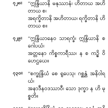
။
‘‘ဣန္ဒြိယာနိ
မနုဿာနံ၊ ဟိတာယ အဟိ
၇၂၈
တာယ စ၊
အရက္ခိတာနိ အဟိတာယ၊ ရက္ခိတာနိ ဟိ
တာယ စ။
။
‘‘ဣန္ဒြိယာနေဝ သာရက္ခံ၊ ဣန္ဒြိယာနိ စ
၇၂၉
ဂေါပယံ၊
အတ္တနော ကိစ္စကာရီဿ၊ န စ ကဉ္စိ ဝိ
ဟေဌယေ။
။
‘‘စက္ခုန္ဒြိယံ
စေ ရူပေသု၊ ဂစ္ဆန္တံ အနိဝါရ
၇၃၀
ယံ၊
အနာဒီနဝဒဿာဝီ၊ သော ဒုက္ခာ န ဟိ မု
စ္စတိ။