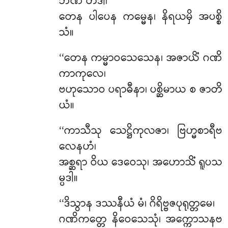
ဘဏိံ တဒါ၊
တေန ပါပေန ကမ္မေန၊ နိရယမှိ အပစ္စိ
သံ။
‘‘တေန ကမ္မာဝသေသေန၊ အဇာယိံ ဂဏိ
ကာကုလေ၊
ဗဟုသောဝ ပရာဓီနာ၊ ပစ္ဆိမာယ စ ဇာတိ
ယံ။
‘‘ကာသီသု သေဋ္ဌိကုလဇာ၊ ဗြဟ္မစာရီဗ
လေနဟံ၊
အစ္ဆရာ ဝိယ ဒေဝေသု၊ အဟောသိံ ရူပသ
မ္ပဒါ။
‘‘ဒိသွာန ဒဿနီယံ မံ၊ ဂိရိဗ္ဗဇပုရုတ္တမေ၊
ဂဏိကတ္တေ နိဝေသေသုံ၊ အက္ကောသနဗ