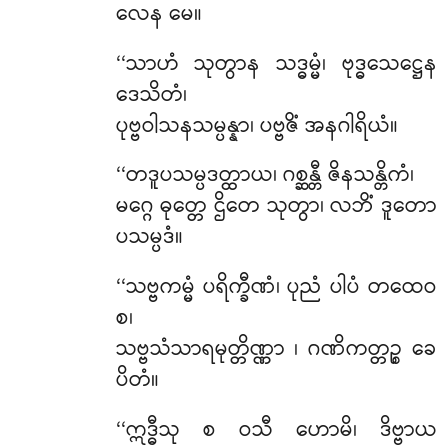
လေန မေ။
‘‘သာဟံ
သုတွာန သဒ္ဓမ္မံ၊ ဗုဒ္ဓသေဋ္ဌေန
ဒေသိတံ၊
ပုဗ္ဗဝါသနသမ္ပန္နာ၊ ပဗ္ဗဇိံ အနဂါရိယံ။
‘‘တဒူပသမ္ပဒတ္ထာယ၊ ဂစ္ဆန္တီ ဇိနသန္တိကံ၊
မဂ္ဂေ ဓုတ္တေ ဌိတေ သုတွာ၊ လဘိံ ဒူတော
ပသမ္ပဒံ။
‘‘သဗ္ဗကမ္မံ ပရိက္ခီဏံ၊ ပုညံ ပါပံ တထေဝ
စ၊
သဗ္ဗသံသာရမုတ္တိဏ္ဏာ
၊ ဂဏိကတ္တဉ္စ ခေ
ပိတံ။
‘‘ဣဒ္ဓီသု စ ဝသီ ဟောမိ၊ ဒိဗ္ဗာယ