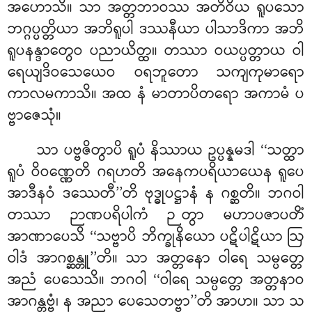
အဟောသိ။ သာ အတ္တဘာဝဿ အတိဝိယ ရူပသော
ဘဂ္ဂပ္ပတ္တိယာ အဘိရူပါ ဒဿနီယာ ပါသာဒိကာ အဘိ
ရူပနန္ဒာတွေဝ ပညာယိတ္ထ။ တဿာ ဝယပ္ပတ္တာယ ဝါ
ရေယျဒိဝသေယေဝ ဝရဘူတော သကျကုမာရော
ကာလမကာသိ။ အထ နံ မာတာပိတရော အကာမံ ပ
ဗ္ဗာဇေသုံ။
သာ ပဗ္ဗဇိတွာပိ ရူပံ နိဿာယ ဥပ္ပန္နမဒါ ‘‘သတ္ထာ
ရူပံ ဝိဝဏ္ဏေတိ ဂရဟတိ အနေကပရိယာယေန ရူပေ
အာဒီနဝံ ဒဿေတီ’’တိ ဗုဒ္ဓုပဋ္ဌာနံ န ဂစ္ဆတိ။ ဘဂဝါ
တဿာ ဉာဏပရိပါကံ ဉတွာ မဟာပဇာပတိံ
အာဏာပေသိ ‘‘သဗ္ဗာပိ ဘိက္ခုနိယော ပဋိပါဋိယာ ဩ
ဝါဒံ အာဂစ္ဆန္တူ’’တိ။ သာ အတ္တနော ဝါရေ သမ္ပတ္တေ
အညံ ပေသေသိ။ ဘဂဝါ ‘‘ဝါရေ သမ္ပတ္တေ အတ္တနာဝ
အာဂန္တဗ္ဗံ၊ န အညာ ပေသေတဗ္ဗာ’’တိ အာဟ။ သာ သ