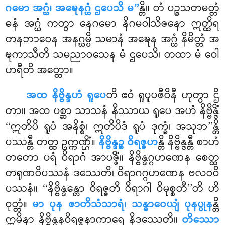
ဂမော အဂ္ဃံ၊ အဍ္ဎေနဂ္ဃံ ဌပေသိ မ’’
န္တိ။ တံ ပဉ္စသတမတ္တံ
ဓနံ အဂ္ဃံ
ကတွာ နေဂမော နိဂမဝါသိဇနော ဣတ္ထိရ
တနဘာဝေန အနဂ္ဃမ္ပိ
သမာနံ အဍ္ဎေန အဂ္ဃံ နိမိတ္တံ အ
ဍ္ဎကာသီတိ သမညာဝသေန မံ ဌပေသိ၊ တထာ မံ ဝေါ
ဟရီတိ အတ္ထော။
အထ နိဗ္ဗိန္ဒဟံ ရူပေ
တိ ဧဝံ ရူပူပဇီဝိနီ ဟုတွာ ဌိ
တာ။ အထ ပစ္ဆာ သာသနံ နိဿာယ ရူပေ အဟံ နိဗ္ဗိန္ဒိံ
‘‘ဣတိပိ ရူပံ အနိစ္စံ၊ ဣတိပိဒံ ရူပံ ဒုက္ခံ၊ အသုဘ’’န္တိ
ပဿန္တီ တတ္ထ ဥက္ကဏ္ဌိံ။
နိဗ္ဗိန္ဒဉ္စ ဝိရဇ္ဇဟ
န္တိ နိဗ္ဗိန္ဒန္တီ စာဟံ
တတော ပရံ ဝိရာဂံ အာပဇ္ဇိံ။ နိဗ္ဗိန္ဒဂ္ဂဟဏေန စေတ္ထ
တရုဏဝိပဿနံ ဒဿေတိ၊ ဝိရာဂဂ္ဂဟဏေန ဗလဝဝိ
ပဿနံ။ ‘‘နိဗ္ဗိန္ဒန္တော ဝိရဇ္ဇတိ ဝိရာဂါ ဝိမုစ္စတီ’’တိ ဟိ
ဝုတ္တံ။
မာ ပုန ဇာတိသံသာရံ၊ သန္ဓာဝေယျံ ပုနပ္ပုန
န္တိ
ဣမိနာ နိဗ္ဗိန္ဒနဝိရဇ္ဇနာကာရေ နိဒဿေတိ။
တိဿော