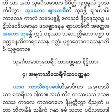
တိ သာ အဟံ သုမင်္ဂလမာတာ ဝိဝိတ္တံ ရုက္ခမူလံ ဥပသ
င်္ကမိတွာ။
သုခတော ဈာယာမီ
တိ သုခန္တိ ဈာယာမိ၊
ကာလေန ကာလံ သမာပဇ္ဇန္တီ ဖလသုခံ နိဗ္ဗာနသုခဉ္စ ပ
ဋိသံဝေဒိယမာနာ
ဖလဇ္ဈာနေန ဈာယာမီတိ အတ္ထော။
အဟော သုခ
န္တိ ဣဒံ ပနဿာ သမာပတ္တိတော ပစ္ဆာ ပ
ဝတ္တမနသိကာရဝသေန ဝုတ္တံ၊ ပုဗ္ဗာဘောဂဝသေနာတိ
ပိ ယုဇ္ဇတေဝ။
သုမင်္ဂလမာတုထေရီဂါထာဝဏ္ဏနာ နိဋ္ဌိတာ။
၄။ အဍ္ဎကာသိထေရီဂါထာဝဏ္ဏနာ
ယာဝ ကာသိဇနပဒေါ
တိအာဒိကာ အဍ္ဎကာသိ
ယာ ထေရိယာ ဂါထာ။ အယံ ကိရ ကဿပဿ ဒသဗ
လဿ ကာလေ ကုလဂေဟေ နိဗ္ဗတ္တိတွာ ဝိညုတံ ပ
တွာ ဘိက္ခုနီနံ သန္တိကံ ဂန္တွာ ဓမ္မံ သုတွာ ပဋိလဒ္ဓသဒ္ဓါ