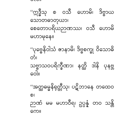
‘‘ဣဒ္ဓီသု
စ ဝသီ ဟောမိ၊ ဒိဗ္ဗာယ
သောတဓာတုယာ၊
စေတောပရိယဉာဏဿ၊ ဝသီ ဟောမိ
မဟာမုနေ။
‘‘ပုဗ္ဗေနိဝါသံ ဇာနာမိ၊ ဒိဗ္ဗစက္ခု ဝိသောဓိ
တံ၊
သဗ္ဗာသဝပရိက္ခီဏာ၊ နတ္ထိ ဒါနိ ပုနဗ္ဘ
ဝေါ။
‘‘အတ္ထဓမ္မနိရုတ္တီသု၊ ပဋိဘာနေ တထေဝ
စ၊
ဉာဏံ မမ မဟာဝီရ၊ ဥပ္ပန္နံ တဝ သန္တိ
ကေ။