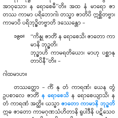
အာဝုသော၊ န ရောစေမီ’’တိ။ အထ နံ မာရော ဇာ
တဿ ကာမာ ပရိဘောဂါ၊ တသ္မာ ဇာတိပိ ဣစ္ဆိတဗ္ဗာ၊
ကာမာပိ ပရိဘုဉ္ဇိတဗ္ဗာတိ ဒဿေန္တော –
။
‘‘ကိန္နု ဇာတိံ န ရောစေသိ၊ ဇာတော ကာ
၁၉၀
မာနိ ဘုဉ္ဇတိ၊
ဘုဉ္ဇာဟိ ကာမရတိယော၊ မာဟု ပစ္ဆာနု
တာပိနီ’’တိ။ –
ဂါထမာဟ။
တဿတ္ထော – ကိံ နု တံ ကာရဏံ၊ ယေန တွံ
ဥပစာလေ ဇာတိံ
န ရောစေသိ
န ရောစေယျာသိ၊ န
တံ ကာရဏံ အတ္ထိ။ ယသ္မာ
ဇာတော ကာမာနိ ဘုဉ္ဇတိ
ဣဓ ဇာတော ကာမဂုဏသံဟိတာနိ ရူပါဒီနိ ပဋိသေဝ