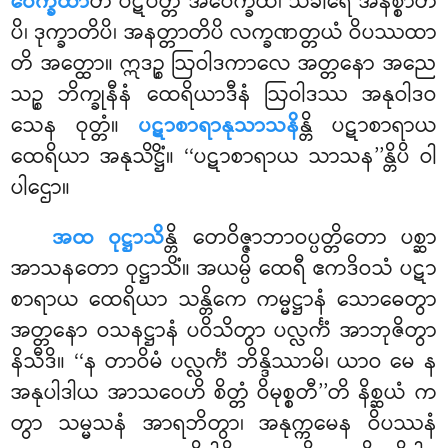
ဝေက္ခထာ
တိ ပဋိပတ္တိံ အဝေက္ခထ၊ သင်္ခါရေ အနိစ္စာတိ
ပိ၊ ဒုက္ခာတိပိ၊ အနတ္တာတိပိ လက္ခဏတ္တယံ ဝိပဿထာ
တိ အတ္ထော။ ဣဒဉ္စ ဩဝါဒကာလေ အတ္တနော အညေ
သဉ္စ ဘိက္ခုနီနံ ထေရိယာဒီနံ ဩဝါဒဿ အနုဝါဒဝ
သေန ဝုတ္တံ။
ပဋာစာရာနုသာသနိ
န္တိ ပဋာစာရာယ
ထေရိယာ အနုသိဋ္ဌိံ။ ‘‘ပဋာစာရာယ သာသန’’န္တိပိ ဝါ
ပါဌော။
အထ ဝုဋ္ဌာသိ
န္တိ တေဝိဇ္ဇာဘာဝပ္ပတ္တိတော ပစ္ဆာ
အာသနတော ဝုဋ္ဌာသိံ။ အယမ္ပိ ထေရီ ဧကဒိဝသံ ပဋာ
စာရာယ ထေရိယာ သန္တိကေ ကမ္မဋ္ဌာနံ သောဓေတွာ
အတ္တနော ဝသနဋ္ဌာနံ ပဝိသိတွာ ပလ္လင်္ကံ အာဘုဇိတွာ
နိသီဒိ။ ‘‘န တာဝိမံ ပလ္လင်္ကံ ဘိန္ဒိဿာမိ၊ ယာဝ မေ န
အနုပါဒါယ အာသဝေဟိ စိတ္တံ ဝိမုစ္စတီ’’တိ နိစ္ဆယံ က
တွာ သမ္မသနံ အာရဘိတွာ၊ အနုက္ကမေန ဝိပဿနံ