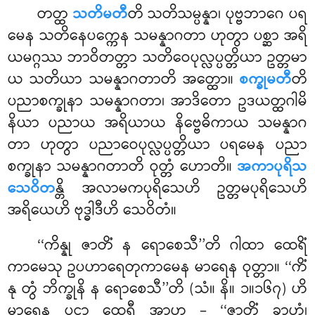
တတ္ထ
သတိမတီ
တိ သတိသမ္ပန္နာ၊ ပုဗ္ဗဘာဂေ
ပရ
မေန သတိနေပက္ကေန သမန္နာဂတာ ဟုတွာ ပစ္ဆာ အရိ
ယမဂ္ဂဿ ဘာဝိတတ္တာ သတိဝေပုလ္လပ္ပတ္တိယာ ဥတ္တမာ
ယ သတိယာ သမန္နာဂတာတိ အတ္ထော။
စက္ခုမတီ
တိ
ပညာစက္ခုနာ သမန္နာဂတာ၊ အာဒိတော ဥဒယတ္ထဂါမိ
နိယာ ပညာယ အရိယာယ နိဗ္ဗေဓိကာယ သမန္နာဂ
တာ
ဟုတွာ ပညာဝေပုလ္လပ္ပတ္တိယာ ပရမေန ပညာ
စက္ခုနာ သမန္နာဂတာတိ ဝုတ္တံ ဟောတိ။
အကာပုရိသ
သေဝိတ
န္တိ အလာမကပုရိသေဟိ ဥတ္တမပုရိသေဟိ
အရိယေဟိ ဗုဒ္ဓါဒီဟိ သေဝိတံ။
‘‘ကိန္နု ဇာတိံ န ရောစေသီ’’တိ ဂါထာ ထေရိံ
ကာမေသု ဥပဟာရေတုကာမေန မာရေန ဝုတ္တာ။ ‘‘ကိံ
နု တွံ ဘိက္ခုနိ န ရောစေသီ’’တိ (သံ။ နိ။ ၁။၁၆၇) ဟိ
မာရေန ပုဋ္ဌာ ထေရီ အာဟ – ‘‘ဇာတိံ ခွာဟံ၊