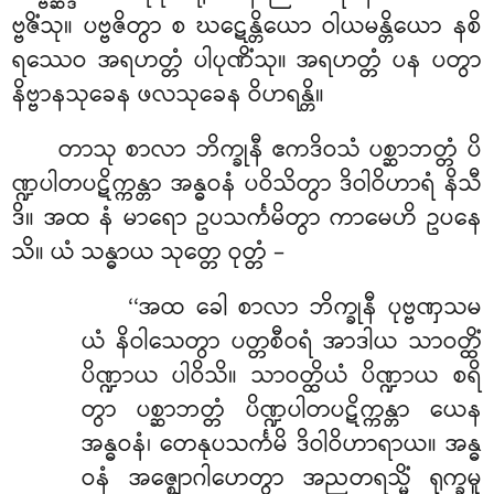
ဗ္ဗဇိံသု။ ပဗ္ဗဇိတွာ စ ဃဋေန္တိယော ဝါယမန္တိယော နစိ
ရဿေဝ အရဟတ္တံ ပါပုဏိံသု။ အရဟတ္တံ ပန ပတွာ
နိဗ္ဗာနသုခေန ဖလသုခေန ဝိဟရန္တိ။
တာသု စာလာ ဘိက္ခုနီ ဧကဒိဝသံ ပစ္ဆာဘတ္တံ ပိ
ဏ္ဍပါတပဋိက္ကန္တာ အန္ဓဝနံ ပဝိသိတွာ ဒိဝါဝိဟာရံ နိသီ
ဒိ။ အထ နံ မာရော ဥပသင်္ကမိတွာ ကာမေဟိ ဥပနေ
သိ။ ယံ သန္ဓာယ သုတ္တေ ဝုတ္တံ –
‘‘အထ ခေါ စာလာ ဘိက္ခုနီ ပုဗ္ဗဏှသမ
ယံ နိဝါသေတွာ ပတ္တစီဝရံ အာဒါယ သာဝတ္ထိံ
ပိဏ္ဍာယ ပါဝိသိ။ သာဝတ္ထိယံ ပိဏ္ဍာယ စရိ
တွာ ပစ္ဆာဘတ္တံ ပိဏ္ဍပါတပဋိက္ကန္တာ ယေန
အန္ဓဝနံ၊ တေနုပသင်္ကမိ ဒိဝါဝိဟာရာယ။ အန္ဓ
ဝနံ အဇ္ဈောဂါဟေတွာ အညတရသ္မိံ ရုက္ခမူ