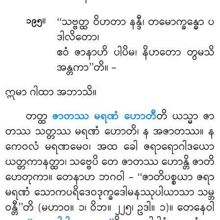
။
‘‘သဗ္ဗတ္ထ ဝိဟတာ နန္ဒီ၊ တမောက္ခန္ဓော ပ
၁၉၅
ဒါလိတော၊
ဧဝံ ဇာနာဟိ ပါပိမ၊ နိဟတော တွမသိ
အန္တကာ’’တိ။ –
ဣမာ ဂါထာ အဘာသိ။
တတ္ထ
ဇာတဿ မရဏံ ဟောတီ
တိ ယသ္မာ ဇာ
တဿ သတ္တဿ မရဏံ ဟောတိ၊ န အဇာတဿ။ န
ကေဝလံ မရဏမေဝ၊ အထ ခေါ ဇရာရောဂါဒယော
ယတ္တကာနတ္ထာ၊ သဗ္ဗေပိ တေ ဇာတဿ ဟောန္တိ ဇာတိ
ဟေတုကာ။ တေနာဟ ဘဂဝါ – ‘‘ဇာတိပစ္စယာ ဇရာ
မရဏံ သောကပရိဒေဝဒုက္ခဒေါမနဿုပါယာသာ သမ္ဘ
ဝန္တီ’’တိ (မဟာဝ။ ၁၊ ဝိဘ။ ၂၂၅၊ ဥဒါ။ ၁)။ တေနေဝါ