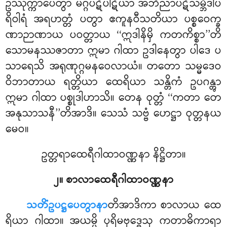
ဥဿုက္ကာပေတွာ မဂ္ဂပဋိပါဋိယာ အဘိညာပဋိသမ္ဘိဒါပ
ရိဝါရံ အရဟတ္တံ ပတွာ ဧကူနဝီသတိယာ ပစ္စဝေက္ခ
ဏာဉာဏာယ ပဝတ္တာယ ‘‘ဣဒါနိမှိ ကတကိစ္စာ’’တိ
သောမနဿဇာတာ ဣမာ ဂါထာ ဥဒါနေတွာ ပါဒေ ပ
သာရေသိ အရုဏုဂ္ဂမနဝေလာယံ။ တတော သမ္မဒေဝ
ဝိဘာတာယ ရတ္တိယာ ထေရိယာ သန္တိကံ ဥပဂန္တွာ
ဣမာ ဂါထာ ပစ္စုဒါဟာသိ။ တေန ဝုတ္တံ ‘‘ကတာ တေ
အနုသာသနီ’’တိအာဒိ။ သေသံ သဗ္ဗံ ဟေဋ္ဌာ ဝုတ္တနယ
မေဝ။
ဥတ္တရာထေရီဂါထာဝဏ္ဏနာ နိဋ္ဌိတာ။
၂။ စာလာထေရီဂါထာဝဏ္ဏနာ
သတိံ
ဥပဋ္ဌပေတွာနာ
တိအာဒိကာ စာလာယ ထေ
ရိယာ ဂါထာ။ အယမ္ပိ ပုရိမဗုဒ္ဓေသု ကတာဓိကာရာ