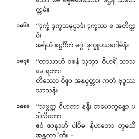
သော မေ ဓမ္မမဒေသေသိ၊ ဒိဋ္ဌီနံ သမတိ
က္ကမံ။
။
‘‘ဒုက္ခံ ဒုက္ခသမုပ္ပာဒံ၊ ဒုက္ခဿ စ အတိက္က
၁၈၆
မံ၊
အရိယံ စဋ္ဌင်္ဂိကံ မဂ္ဂံ၊ ဒုက္ခူပသမဂါမိနံ။
။
‘‘တဿာဟံ ဝစနံ သုတွာ၊ ဝိဟရိံ သာသ
၁၈၇
နေ ရတာ၊
တိဿော ဝိဇ္ဇာ အနုပ္ပတ္တာ၊ ကတံ ဗုဒ္ဓဿ
သာသနံ။
။
‘‘သဗ္ဗတ္ထ ဝိဟတာ နန္ဒီ၊ တမောက္ခန္ဓော ပ
၁၈၈
ဒါလိတော၊
ဧဝံ ဇာနာဟိ ပါပိမ၊ နိဟတော တွမသိ
အန္တကာ’’တိ။ –