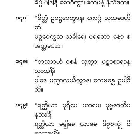
ခိပ္ပံ ပါဒါနိ ဓောဝိတွာ၊ ဧကမန္တံ နိသီဒထ။
။
‘‘စိတ္တံ ဥပဋ္ဌပေတွာန၊ ဧကဂ္ဂံ သုသမာဟိ
၁၇၇
တံ၊
ပစ္စဝေက္ခထ သင်္ခါရေ၊ ပရတော နော စ
အတ္တတော။
။
‘‘တဿာဟံ ဝစနံ သုတွာ၊ ပဋာစာရာနု
၁၇၈
သာသနိံ၊
ပါဒေ ပက္ခာလယိတွာန၊ ဧကမန္တေ ဥပါဝိ
သိံ။
။
‘‘ရတ္တိယာ
ပုရိမေ ယာမေ၊ ပုဗ္ဗဇာတိမ
၁၇၉
နုဿရိံ၊
ရတ္တိယာ မဇ္ဈိမေ ယာမေ၊ ဒိဗ္ဗစက္ခုံ ဝိ
သောဓယိံ။