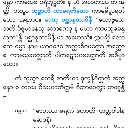
န္တော ကာမသုခံ ပရိဘုဉ္ဇတိ။ န ဟိ အဇာတဿ တံ အ
တ္ထိ၊ တသ္မာ
ဘုဉ္ဇာဟိ ကာမရတိယော
ကာမခိဍ္ဍာရတိ
ယော အနုဘဝ။
မာဟု ပစ္ဆာနုတာပိနီ
‘‘ယောဗ္ဗညေ
သတိ ဝိဇ္ဇမာနေသု ဘောဂေသု န မယာ ကာမသုခမနု
ဘူတ’’န္တိ ပစ္ဆာနုတာပိနီ မာ အဟောသိ။ ဣမသ္မိံ လော
ကေ ဓမ္မာ နာမ ယာဝဒေဝ အတ္ထာဓိဂမတ္ထော အတ္ထော
စ ကာမသုခတ္ထောတိ ပါကဋောယမတ္ထောတိ အဓိပ္ပာ
ယော။
တံ
သုတွာ ထေရီ ဇာတိယာ ဒုက္ခနိမိတ္တတံ အတ္တ
နော စ တဿ ဝိသယာတိက္ကမံ ဝိဘာဝေတွာ တဇ္ဇေန္တီ
–
။
‘‘ဇာတဿ
မရဏံ ဟောတိ၊ ဟတ္ထပါဒါန
၁၉၁
ဆေဒနံ၊