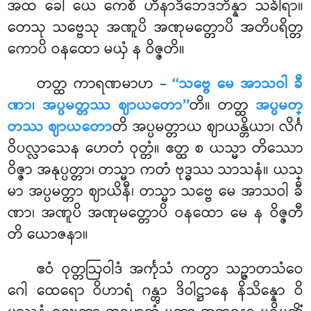
အထ ခေါ ယေ ကေစိ ဟီနာဒိဘေဒဘိန္နာ သင်္ခါရာ။
တေသု သဗ္ဗေသု အဏူပိ အဏုမတ္တောပိ အတိပရိတ္တ
ကောပိ ဝနထော မယှံ န ဝိဇ္ဇတိ။
တတ္ထ ကာရဏမာဟ –
‘‘သဗ္ဗေ မေ အာသဝါ ခီ
ဏာ၊ အပ္ပမတ္တဿ ဈာယတော’’
တိ။ တတ္ထ
အပ္ပမတ္
တဿ ဈာယတော
တိ အပ္ပမတ္တာယ ဈာယန္တိယာ၊ လိင်္ဂ
ဝိပလ္လာသေန ဟေတံ ဝုတ္တံ။ ဧတ္ထ စ ယသ္မာ တိဿော
ဝိဇ္ဇာ အနုပ္ပတ္တာ၊ တသ္မာ ကတံ ဗုဒ္ဓဿ သာသနံ။ ယသ္
မာ အပ္ပမတ္တာ ဈာယိနီ၊ တသ္မာ သဗ္ဗေ မေ အာသဝါ ခီ
ဏာ၊ အဏူပိ အဏုမတ္တောပိ ဝနထော မေ န ဝိဇ္ဇတီ
တိ ယောဇနာ။
ဧဝံ ဝုတ္တဩဝါဒံ အင်္ကုသံ ကတွာ သဉ္ဇာတသံဝေ
ဂေါ ထေရော ဝိဟာရံ ဂန္တွာ ဒိဝါဋ္ဌာနေ နိသိန္နော ဝိ