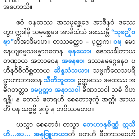
အဟောသိ။
ဧဝံ
ဝနထဿ အသမုစ္ဆေဒေ အာဒီနဝံ ဒဿေ
တွာ ဣဒါနိ သမုစ္ဆေဒေ အာနိသံသံ ဒဿေန္တီ
‘‘သုခဉှိ
ဝ
ဍ္ဎာ’’
တိအာဒိမာဟ။ တဿတ္ထော – ပုတ္တက၊
ဝဍ္ဎ
မော
နေယျဓမ္မသမန္နာဂတေန
မုနယော၊
ဧဇာသင်္ခါတာယ
တဏှာယ အဘာဝေန
အနေဇာ၊
ဒဿနမဂ္ဂေနေဝ ပ
ဟီနဝိစိကိစ္ဆတာယ
ဆိန္နသံသယာ၊
သဗ္ဗကိလေသပရိ
ဠာဟာဘာဝေန
သီတိဘူတာ၊
ဥတ္တမဿ ဒမထဿ အ
ဓိဂတတ္တာ
ဒမပ္ပတ္တာ အနာသဝါ
ခီဏာသဝါ သုခံ ဝိဟ
ရန္တိ၊ န တေသံ ဧတရဟိ စေတောဒုက္ခံ အတ္ထိ၊ အာယ
တိံ ပန သဗ္ဗမ္ပိ ဒုက္ခံ န ဘဝိဿတေဝ။
ယသ္မာ စေတေဝံ၊ တသ္မာ
တေဟာနုစိဏ္ဏံ ဣသီ
ဟိ…ပေ… အနုဗြူဟယာ
တိ တေဟိ ခီဏာသဝေဟိ