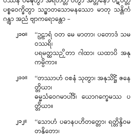
ပဿနံ ဝဍ္ဎေတွာ အရဟတ္တံ ပတွာ အတ္တနော ပဋိပတ္တိံ
ပစ္စဝေက္ခိတွာ သဉ္ဇာတသောမနဿော မာတု သန္တိကံ
ဂန္တွာ အညံ ဗျာကရောန္တော –
။
‘‘ဥဠာရံ ဝတ မေ မာတာ၊ ပတောဒံ သမ
၂၁၀
ဝဿရိ၊
ပရမတ္ထသဉှိတာ ဂါထာ၊ ယထာပိ အနု
ကမ္ပိကာ။
။
‘‘တဿာဟံ ဝစနံ သုတွာ၊ အနုသိဋ္ဌိံ ဇနေ
၂၁၁
တ္တိယာ၊
ဓမ္မသံဝေဂမာပါဒိံ၊ ယောဂက္ခေမဿ ပ
တ္တိယာ။
။
‘‘သောဟံ
ပဓာနပဟိတတ္တော၊ ရတ္တိန္ဒိဝမ
၂၁၂
တန္ဒိတော၊