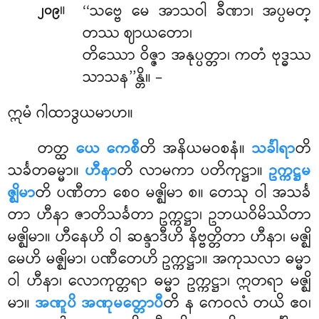
။
‘‘သဗ္ဗေ
မေ အာသဝါ ခီဏာ၊ အပ္ပမတ္
၂၀၉
တဿ ဈာယတော၊
တိဿော ဝိဇ္ဇာ အနုပ္ပတ္တာ၊ ကတံ ဗုဒ္ဓဿ
သာသန’’န္တိ။ –
ဣမံ
ဂါထာဒွယမာဟ။
တတ္ထ
ယေ ကေစီ
တိ အနိယမဝစနံ။
သင်္ခါရာ
တိ
သင်္ခတဓမ္မာ။
ဟီနာ
တိ လာမကာ ပတိကုဋ္ဌာ။
ဥက္ကဋ္ဌမ
ဇ္ဈိမာ
တိ ပဏီတာ စေဝ မဇ္ဈိမာ စ။ တေသု ဝါ အသင်္ခ
တာ ဟီနာ ဇာတိသင်္ခတာ ဥက္ကဋ္ဌာ၊ ဥဘယဝိမိဿိတာ
မဇ္ဈိမာ။ ဟီနေဟိ ဝါ ဆန္ဒာဒီဟိ နိဗ္ဗတ္တိတာ ဟီနာ၊ မဇ္ဈိ
မေဟိ မဇ္ဈိမာ၊ ပဏီတေဟိ ဥက္ကဋ္ဌာ။ အကုသလာ ဓမ္မာ
ဝါ ဟီနာ၊ လောကုတ္တရာ ဓမ္မာ ဥက္ကဋ္ဌာ၊ ဣတရာ မဇ္ဈိ
မာ။
အဏူပိ အဏုမတ္တောပီ
တိ န ကေဝလံ တယိ ဧဝ၊