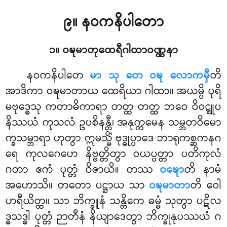
၉။ နဝကနိပါတော
၁။ ဝဍ္ဎမာတုထေရီဂါထာဝဏ္ဏနာ
နဝကနိပါတေ
မာ သု တေ ဝဍ္ဎ လောကမှီ
တိ
အာဒိကာ ဝဍ္ဎမာတာယ ထေရိယာ ဂါထာ။ အယမ္ပိ ပုရိ
မဗုဒ္ဓေသု ကတာဓိကာရာ တတ္ထ တတ္ထ ဘဝေ ဝိဝဋ္ဋူပ
နိဿယံ ကုသလံ ဥပစိနန္တီ၊ အနုက္ကမေန သမ္ဘတဝိမော
က္ခသမ္ဘာရာ ဟုတွာ ဣမသ္မိံ ဗုဒ္ဓုပ္ပာဒေ ဘာရုကစ္ဆကနဂ
ရေ ကုလဂေဟေ နိဗ္ဗတ္တိတွာ ဝယပ္ပတ္တာ ပတိကုလံ
ဂတာ ဧကံ ပုတ္တံ ဝိဇာယိ။ တဿ
ဝဍ္ဎော
တိ နာမံ
အဟောသိ။ တတော ပဋ္ဌာယ သာ
ဝဍ္ဎမာတာ
တိ ဝေါ
ဟရီယိတ္ထ။ သာ ဘိက္ခူနံ သန္တိကေ ဓမ္မံ သုတွာ ပဋိလ
ဒ္ဓသဒ္ဓါ ပုတ္တံ ဉာတီနံ နိယျာဒေတွာ ဘိက္ခုနုပဿယံ ဂ