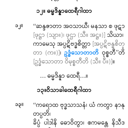
၁၂။ ဓမ္မဒိန္နာထေရီဂါထာ
။
‘‘ဆန္ဒဇာတာ အဝသာယီ၊ မနသာ စ ဖုဋာ
၁၂
[ဖုဋ္ဌာ (သျာ။)၊ ဖုဌာ (သီ။ အဋ္ဌ။)]
သိယာ၊
ကာမေသု အပ္ပဋိဗဒ္ဓစိတ္တာ
[အပ္ပဋိဗန္ဓစိတ္
တာ (က။)]
၊
ဥဒ္ဓံသောတာတိ
ဝုစ္စတီ’’တိ
[ဥဒ္ဓံသောတာ ဝိမုစ္စတီတိ (သီ။ ပီ။)]
။
… ဓမ္မဒိန္နာ ထေရီ…။
၁၃။ဝိသာခါထေရီဂါထာ
။
‘‘ကရောထ
ဗုဒ္ဓသာသနံ၊ ယံ ကတွာ နာနု
၁၃
တပ္ပတိ၊
ခိပ္ပံ ပါဒါနိ ဓောဝိတွာ၊ ဧကမန္တေ နိသီဒ