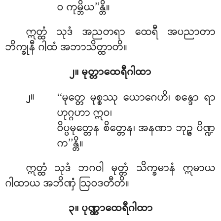
ဝ ကုမ္ဘိယ’’န္တိ။
ဣတ္ထံ သုဒံ အညတရာ ထေရီ အပညာတာ
ဘိက္ခုနီ ဂါထံ အဘာသိတ္ထာတိ။
၂။ မုတ္တာထေရီဂါထာ
။
‘‘မုတ္တေ
မုစ္စဿု ယောဂေဟိ၊ စန္ဒော ရာ
၂
ဟုဂ္ဂဟာ ဣဝ၊
ဝိပ္ပမုတ္တေန စိတ္တေန၊ အနဏာ ဘုဉ္ဇ ပိဏ္ဍ
က’’န္တိ။
ဣတ္ထံ သုဒံ ဘဂဝါ မုတ္တံ သိက္ခမာနံ ဣမာယ
ဂါထာယ အဘိဏှံ ဩဝဒတီတိ။
၃။ ပုဏ္ဏာထေရီဂါထာ