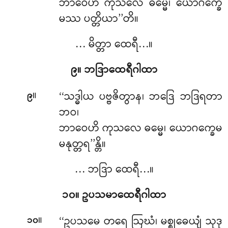
ဘာဝေဟိ ကုသလေ ဓမ္မေ၊ ယောဂက္ခေ
မဿ ပတ္တိယာ’’တိ။
… မိတ္တာ ထေရီ…။
၉။ ဘဒြာထေရီဂါထာ
။
‘‘သဒ္ဓါယ ပဗ္ဗဇိတွာန၊ ဘဒြေ ဘဒြရတာ
၉
ဘဝ၊
ဘာဝေဟိ ကုသလေ ဓမ္မေ၊ ယောဂက္ခေမ
မနုတ္တရ’’န္တိ။
… ဘဒြာ ထေရီ…။
၁၀။ ဥပသမာထေရီဂါထာ
။
‘‘ဥပသမေ တရေ ဩဃံ၊ မစ္စုဓေယျံ သုဒု
၁၀