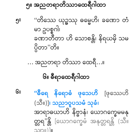
၅။ အညတရာတိဿာထေရီဂါထာ
။
‘‘တိဿေ
ယုဉ္ဇဿု ဓမ္မေဟိ၊ ခဏော တံ
၅
မာ ဥပစ္စဂါ၊
ခဏာတီတာ ဟိ သောစန္တိ၊ နိရယမှိ သမ
ပ္ပိတာ’’တိ။
… အညတရာ တိဿာ ထေရီ…။
၆။ ဓီရာထေရီဂါထာ
။
၆
‘‘ဓီရေ
နိရောဓံ ဖုသေဟိ
[ဖုဿေဟိ
(သီ။)]
၊ သညာဝူပသမံ သုခံ၊
အာရာဓယာဟိ နိဗ္ဗာနံ၊ ယောဂက္ခေမမနု
တ္တရ’’န္တိ
[ယောဂက္ခေမံ အနုတ္တရန္တိ (သီ။
သျာ။)]
။