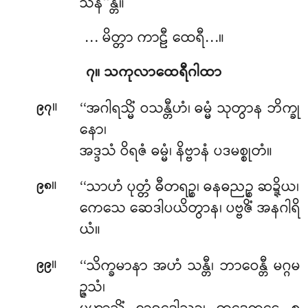
သန’’န္တိ။
… မိတ္တာ ကာဠီ ထေရီ…။
၇။ သကုလာထေရီဂါထာ
။
‘‘အဂါရသ္မိံ
ဝသန္တီဟံ၊ ဓမ္မံ သုတွာန ဘိက္ခု
၉၇
နော၊
အဒ္ဒသံ ဝိရဇံ ဓမ္မံ၊ နိဗ္ဗာနံ ပဒမစ္စုတံ။
။
‘‘သာဟံ ပုတ္တံ ဓီတရဉ္စ၊ ဓနဓညဉ္စ ဆဍ္ဍိယ၊
၉၈
ကေသေ ဆေဒါပယိတွာန၊ ပဗ္ဗဇိံ အနဂါရိ
ယံ။
။
‘‘သိက္ခမာနာ
အဟံ သန္တီ၊ ဘာဝေန္တီ မဂ္ဂမ
၉၉
ဉ္ဇသံ၊