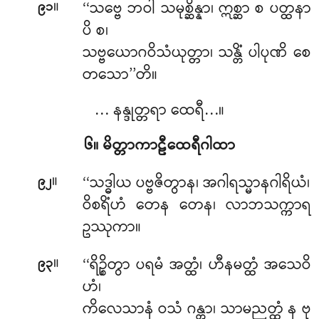
။
‘‘သဗ္ဗေ ဘဝါ သမုစ္ဆိန္နာ၊ ဣစ္ဆာ စ ပတ္ထနာ
၉၁
ပိ စ၊
သဗ္ဗယောဂဝိသံယုတ္တာ၊ သန္တိံ ပါပုဏိ စေ
တသော’’တိ။
… နန္ဒုတ္တရာ ထေရီ…။
၆။ မိတ္တာကာဠီထေရီဂါထာ
။
‘‘သဒ္ဓါယ ပဗ္ဗဇိတွာန၊ အဂါရသ္မာနဂါရိယံ၊
၉၂
ဝိစရိံဟံ တေန တေန၊ လာဘသက္ကာရ
ဥဿုကာ။
။
‘‘ရိဉ္စိတွာ
ပရမံ အတ္ထံ၊ ဟီနမတ္ထံ အသေဝိ
၉၃
ဟံ၊
ကိလေသာနံ ဝသံ ဂန္တွာ၊ သာမညတ္ထံ န ဗု