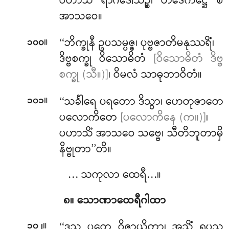
ပဟာသိံ ရာဂဒေါသဉ္စ၊ တဒေကဋ္ဌေ စ
အာသဝေ။
။
‘‘ဘိက္ခုနီ ဥပသမ္ပဇ္ဇ၊ ပုဗ္ဗဇာတိမနုဿရိံ၊
၁၀၀
ဒိဗ္ဗစက္ခု ဝိသောဓိတံ
[ဝိသောဓိတံ ဒိဗ္ဗ
စက္ခု (သီ။)]
၊ ဝိမလံ သာဓုဘာဝိတံ။
။
‘‘သင်္ခါရေ ပရတော ဒိသွာ၊ ဟေတုဇာတေ
၁၀၁
ပလောကိတေ
[ပလောကိနေ (က။)]
၊
ပဟာသိံ အာသဝေ သဗ္ဗေ၊ သီတိဘူတာမှိ
နိဗ္ဗုတာ’’တိ။
… သကုလာ ထေရီ…။
၈။ သောဏာထေရီဂါထာ
။
‘‘ဒသ ပုတ္တေ ဝိဇာယိတွာ၊ အသ္မိံ ရူပသ
၁၀၂