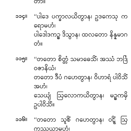
တာ။
။
‘‘ပါဒေ ပက္ခာလယိတွာန၊ ဥဒကေသု က
၁၁၄
ရောမဟံ၊
ပါဒေါဒကဉ္စ
ဒိသွာန၊ ထလတော နိန္နမာဂ
တံ။
။
‘‘တတော စိတ္တံ သမာဓေသိံ၊ အဿံ ဘဒြံ
၁၁၅
ဝဇာနိယံ၊
တတော
ဒီပံ ဂဟေတွာန၊ ဝိဟာရံ ပါဝိသိံ
အဟံ၊
သေယျံ ဩလောကယိတွာန၊ မဉ္စကမှိ
ဥပါဝိသိံ။
။
‘‘တတော သူစိံ ဂဟေတွာန၊ ဝဋ္ဋိံ ဩ
၁၁၆
ကဿယာမဟံ၊