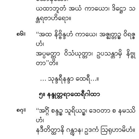
ယထာဘူတံ အယံ ကာယော၊ ဒိဋ္ဌော သ
န္တရဗာဟိရော။
။
‘‘အထ နိဗ္ဗိန္ဒဟံ ကာယေ၊ အဇ္ဈတ္တဉ္စ ဝိရဇ္ဇ
၈၆
ဟံ၊
အပ္ပမတ္တာ ဝိသံယုတ္တာ၊ ဥပသန္တာမှိ နိဗ္ဗု
တာ’’တိ။
… သုန္ဒရီနန္ဒာ ထေရီ…။
၅။ နန္ဒုတ္တရာထေရီဂါထာ
။
‘‘အဂ္ဂိံ
စန္ဒဉ္စ သူရိယဉ္စ၊ ဒေဝတာ စ နမဿိ
၈၇
ဟံ၊
နဒီတိတ္ထာနိ ဂန္တွာန၊ ဥဒကံ ဩရုဟာမိဟံ။