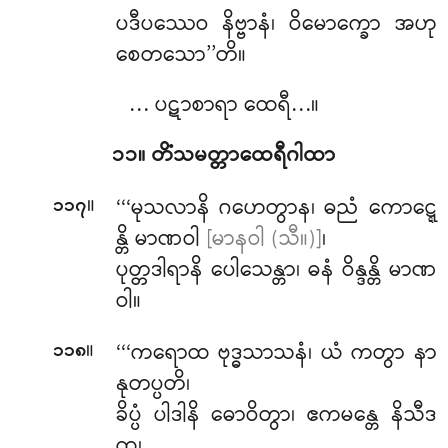
ပဒီပဿေဝ နိဗ္ဗာနံ၊ ဝိမောက္ခော အဟု
စေတသော’’တိ။
… ပဋာစာရာ ထေရီ…။
၁၁။ တိံသမတ္တာထေရီဂါထာ
။
‘‘‘မုသလာနိ
ဂဟေတွာန၊ ဓညံ ကောဋ္ဋေ
၁၁၇
န္တိ မာဏဝါ
[မာနဝါ (သီ။)]
၊
ပုတ္တဒါရာနိ ပေါသေန္တာ၊ ဓနံ ဝိန္ဒန္တိ မာဏ
ဝါ။
။
‘‘‘ကရောထ ဗုဒ္ဓသာသနံ၊ ယံ ကတွာ နာ
၁၁၈
နုတပ္ပတိ၊
ခိပ္ပံ ပါဒါနိ ဓောဝိတွာ၊ ဧကမန္တေ နိသီဒ
ထ၊