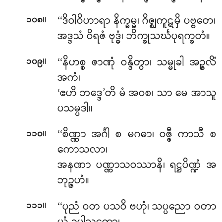
။
‘‘ဒိဝါဝိဟာရာ နိက္ခမ္မ၊ ဂိဇ္ဈကူဋမှိ ပဗ္ဗတေ၊
၁၀၈
အဒ္ဒသံ ဝိရဇံ ဗုဒ္ဓံ၊ ဘိက္ခုသင်္ဃပုရက္ခတံ။
။
‘‘နိဟစ္စ ဇာဏုံ ဝန္ဒိတွာ၊ သမ္မုခါ အဉ္ဇလိံ
၁၀၉
အကံ၊
‘ဧဟိ ဘဒ္ဒေ’တိ မံ အဝစ၊ သာ မေ အာသူ
ပသမ္ပဒါ။
။
‘‘စိဏ္ဏာ
အင်္ဂါ စ မဂဓာ၊ ဝဇ္ဇီ ကာသီ စ
၁၁၀
ကောသလာ၊
အနဏာ ပဏ္ဏာသဝဿာနိ၊ ရဋ္ဌပိဏ္ဍံ အ
ဘုဉ္ဇဟံ။
။
‘‘ပုညံ ဝတ ပသဝိ ဗဟုံ၊ သပ္ပညော ဝတာ
၁၁၁