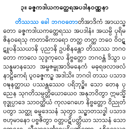
၃။ ခဇ္ဇကဒါယကတ္ထေရအပဒါနဝဏ္ဏနာ
တိဿဿ ခေါ ဘဂဝတော
တိအာဒိကံ အာယသ္မ
တော ခဇ္ဇကဒါယကတ္ထေရဿ အပဒါနံ။ အယမ္ပိ ပုရိမ
ဇိနဝရေသု ကတာဓိကာရော တတ္ထ တတ္ထ ဘဝေ ဝိဝဋ္
ဋူပနိဿယာနိ ပုညာနိ ဥပစိနန္တော တိဿဿ ဘဂဝ
တော ကာလေ
သုဒ္ဒကုလေ နိဗ္ဗတ္တော ဘဂဝန္တံ ဒိသွာ ပ
သန္နမာနသော အမ္ဗဇမ္ဗုအာဒိမနေကံ မဓုရဖလာဖလံ
နာဠိကေရံ ပူဝခဇ္ဇကဉ္စ အဒါသိ။ ဘဂဝါ တဿ ပသာဒ
ဝဍ္ဎနတ္ထာယ ပဿန္တဿေဝ ပရိဘုဉ္ဇိ။ သော တေန ပု
ညေန သုဂတိသမ္ပတ္တိယောယေဝ အနုဘဝိတွာ ဣမသ္မိံ
ဗုဒ္ဓုပ္ပာဒေ သာဝတ္ထိယံ ကုလဂေဟေ နိဗ္ဗတ္တော ဝိညုတံ
ပတွာ သတ္ထု ဓမ္မဒေသနံ သုတွာ သဉ္ဇာတသဒ္ဓါ ပသာဒ
ဗဟုမာနော ပဗ္ဗဇိတွာ ဝတ္တပဋိပတ္တိယာ သာသနံ သော