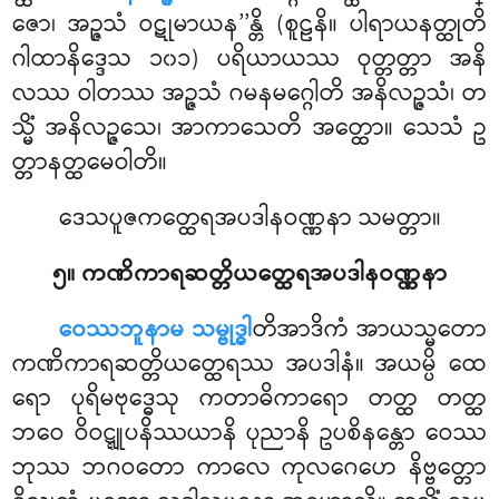
ဇော၊ အဉ္ဇသံ ဝဋုမာယန’’န္တိ (စူဠနိ။ ပါရာယနတ္ထုတိ
ဂါထာနိဒ္ဒေသ ၁၀၁) ပရိယာယဿ ဝုတ္တတ္တာ အနိ
လဿ ဝါတဿ အဉ္ဇသံ ဂမနမဂ္ဂေါတိ အနိလဉ္ဇသံ၊ တ
သ္မိံ အနိလဉ္ဇသေ၊ အာကာသေတိ အတ္ထော။ သေသံ ဥ
တ္တာနတ္ထမေဝါတိ။
ဒေသပူဇကတ္ထေရအပဒါနဝဏ္ဏနာ သမတ္တာ။
၅။ ကဏိကာရဆတ္တိယတ္ထေရအပဒါနဝဏ္ဏနာ
ဝေဿဘူ
နာမ သမ္ဗုဒ္ဓါ
တိအာဒိကံ အာယသ္မတော
ကဏိကာရဆတ္တိယတ္ထေရဿ အပဒါနံ။ အယမ္ပိ ထေ
ရော ပုရိမဗုဒ္ဓေသု ကတာဓိကာရော တတ္ထ တတ္ထ
ဘဝေ ဝိဝဋ္ဋူပနိဿယာနိ ပုညာနိ ဥပစိနန္တော ဝေဿ
ဘုဿ ဘဂဝတော ကာလေ ကုလဂေဟေ နိဗ္ဗတ္တော