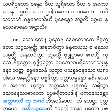
ဃပရိဝုတော စန္ဒော ဝိယ သူရိယော ဝိယ စ အာကာ
သေန ဂစ္ဆတိ။ သော ဥပါသကော ဘဂဝတော ဂတဒိ
သာဘာဂံ ဂန္ဓမာလာဒီဟိ ပူဇေန္တော အဉ္ဇလိံ ပဂ္ဂယှ န
မဿမာနော အဋ္ဌာသိ။
။ သော
တေန ပုညေန ဒေဝလောကေ နိဗ္ဗတ္
၁၈
တော သဂ္ဂသမ္ပတ္တိံ အနုဘဝိတွာ မနုဿေသု စ မနုဿ
သမ္ပတ္တိံ အနုဘဝိတွာ ဣမသ္မိံ ဗုဒ္ဓုပ္ပာဒေ ဧကသ္မိံ ကု
လေ နိဗ္ဗတ္တော ဝုဒ္ဓိပ္ပတ္တော ဥပဘောဂပရိဘောဂသမ္ပန္
နော သတ္ထု ဓမ္မဒေသနံ သုတွာ ပသန္နမာနသော ဃရာ
ဝါသေ အနလ္လီနော ပဗ္ဗဇိတွာ ဝတ္တသမ္ပန္နော နစိရဿေ
ဝ အရဟာ ဟုတွာ အတ္တနော ပုဗ္ဗကမ္မံ သရိတွာ
သောမနဿဇာတော ပုဗ္ဗစရိတာပဒါနံ ပကာသေန္တော
အတ္ထဒဿီ တု ဘဂဝါ
တိအာဒိမာဟ။ တံ ဟေဋ္ဌာ ဝုတ္တ
တ္ထမေဝ။
အနိလဉ္ဇသေ
တိ ‘‘မဂ္ဂေါ ပန္ထော ပထော ပဇ္