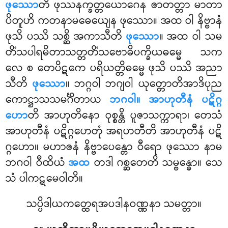
ဖုဿော
တိ
ဖုဿနက္ခတ္တယောဂေန ဇာတတ္တာ မာတာ
ပိတူဟိ ကတနာမဓေယျေန ဖုဿော။ အထ ဝါ နိဗ္ဗာနံ
ဖုသိ ပဿိ သစ္ဆိ အကာသီတိ
ဖုဿော
။ အထ ဝါ သမ
တိံသပါရမိတာသတ္တတိံသဗောဓိပက္ခိယဓမ္မေ သက
လေ စ တေပိဋကေ ပရိယတ္တိဓမ္မေ ဖုသိ ပဿိ အညာ
သီတိ
ဖုဿော
။ ဘဂ္ဂဝါ ဘဂျဝါ ယုတ္တောတိအာဒိပုည
ကောဋ္ဌာသသမင်္ဂိတာယ
ဘဂဝါ။ အာဟုတီနံ ပဋိဂ္ဂ
ဟော
တိ အာဟုတိနော ဝုစ္စန္တိ ပူဇာသက္ကာရာ၊ တေသံ
အာဟုတီနံ ပဋိဂ္ဂဟေတုံ အရဟတီတိ အာဟုတီနံ ပဋိ
ဂ္ဂဟော။ မဟာဇနံ နိဗ္ဗာပေန္တော ဝီရော ဖုဿော နာမ
ဘဂဝါ ဝီထိယံ
အထ
တဒါ ဂစ္ဆတေတိ သမ္ဗန္ဓော။ သေ
သံ ပါကဋမေဝါတိ။
သပ္ပိဒါယကတ္ထေရအပဒါနဝဏ္ဏနာ သမတ္တာ။