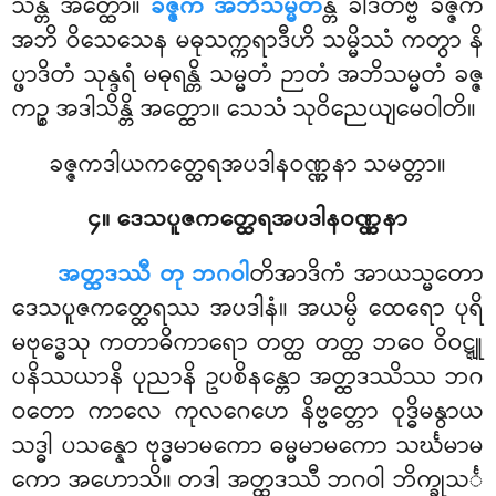
သိန္တိ အတ္ထော။
ခဇ္ဇကံ အဘိသမ္မတ
န္တိ ခါဒိတဗ္ဗံ ခဇ္ဇကံ
အဘိ ဝိသေသေန မဓုသက္ကရာဒီဟိ သမ္မိဿံ
ကတွာ နိ
ပ္ဖာဒိတံ သုန္ဒရံ မဓုရန္တိ သမ္မတံ ဉာတံ အဘိသမ္မတံ ခဇ္ဇ
ကဉ္စ အဒါသိန္တိ အတ္ထော။ သေသံ သုဝိညေယျမေဝါတိ။
ခဇ္ဇကဒါယကတ္ထေရအပဒါနဝဏ္ဏနာ သမတ္တာ။
၄။ ဒေသပူဇကတ္ထေရအပဒါနဝဏ္ဏနာ
အတ္ထဒဿီ တု ဘဂဝါ
တိအာဒိကံ အာယသ္မတော
ဒေသပူဇကတ္ထေရဿ အပဒါနံ။ အယမ္ပိ ထေရော ပုရိ
မဗုဒ္ဓေသု ကတာဓိကာရော တတ္ထ တတ္ထ ဘဝေ ဝိဝဋ္ဋူ
ပနိဿယာနိ ပုညာနိ ဥပစိနန္တော အတ္ထဒဿိဿ ဘဂ
ဝတော ကာလေ ကုလဂေဟေ နိဗ္ဗတ္တော ဝုဒ္ဓိမနွာယ
သဒ္ဓါ ပသန္နော ဗုဒ္ဓမာမကော ဓမ္မမာမကော သင်္ဃမာမ
ကော အဟောသိ။ တဒါ အတ္ထဒဿီ ဘဂဝါ ဘိက္ခုသင်္