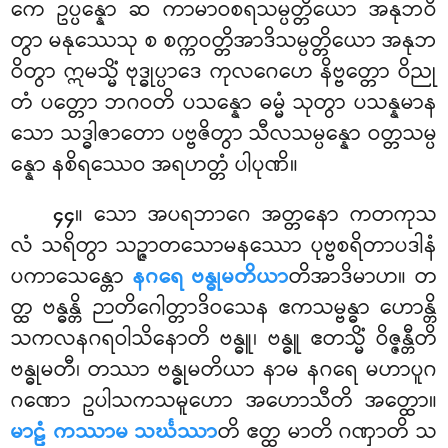
ကေ ဥပ္ပန္နော ဆ ကာမာဝစရသမ္ပတ္တိယော အနုဘဝိ
တွာ မနုဿေသု စ စက္ကဝတ္တိအာဒိသမ္ပတ္တိယော အနုဘ
ဝိတွာ ဣမသ္မိံ ဗုဒ္ဓုပ္ပာဒေ ကုလဂေဟေ နိဗ္ဗတ္တော ဝိညု
တံ ပတ္တော ဘဂဝတိ ပသန္နော ဓမ္မံ သုတွာ ပသန္နမာန
သော သဒ္ဓါဇာတော ပဗ္ဗဇိတွာ သီလသမ္ပန္နော ဝတ္တသမ္ပ
န္နော နစိရဿေဝ အရဟတ္တံ ပါပုဏိ။
။ သော အပရဘာဂေ အတ္တနော ကတကုသ
၄၄
လံ သရိတွာ သဉ္ဇာတသောမနဿော ပုဗ္ဗစရိတာပဒါနံ
ပကာသေန္တော
နဂရေ ဗန္ဓုမတိယာ
တိအာဒိမာဟ။ တ
တ္ထ ဗန္ဓန္တိ ဉာတိဂေါတ္တာဒိဝသေန ဧကသမ္ဗန္ဓာ ဟောန္တိ
သကလနဂရဝါသိနောတိ ဗန္ဓူ၊ ဗန္ဓူ ဧတသ္မိံ ဝိဇ္ဇန္တီတိ
ဗန္ဓုမတီ၊ တဿာ ဗန္ဓုမတိယာ
နာမ နဂရေ မဟာပူဂ
ဂဏော ဥပါသကသမူဟော အဟောသီတိ အတ္ထော။
မာဠံ ကဿာမ သင်္ဃဿာ
တိ ဧတ္ထ မာတိ ဂဏှာတိ သ