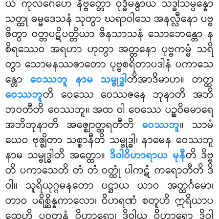
ယံ ကုလဂေဟေ နိဗ္ဗတ္တော ဝုဒ္ဓိမနွာယ သဒ္ဓါသမ္ပန္နော
သတ္ထု
ဓမ္မဒေသနံ သုတွာ ဃရာဝါသေ အနလ္လီနော ပဗ္ဗ
ဇိတွာ ဝတ္တပဋိပတ္တိယာ ဇိနသာသနံ သောဘေန္တော န
စိရဿေဝ အရဟာ ဟုတွာ အတ္တနော ပုဗ္ဗကမ္မံ သရိ
တွာ သောမနဿဇာတော ပုဗ္ဗစရိတာပဒါနံ ပကာသေ
န္တော
ဝေဿဘူ နာမ သမ္ဗုဒ္ဓါ
တိအာဒိမာဟ။ တတ္ထ
ဝေဿဘူ
တိ ဝေဿေ ဝေဿဇနေ ဘုနာတိ အဘိ
ဘဝတီတိ ဝေဿဘူ။ အထ ဝါ ဝေဿေ ပဉ္စဝိဓမာရေ
အဘိဘုနာတိ အဇ္ဈောတ္ထရတီတိ
ဝေဿဘူ
။ သာမံ
ယေဝ ဗုဇ္ဈိတာ သစ္စာနီတိ သမ္ဗုဒ္ဓါ၊ နာမေန ဝေဿဘူ
နာမ သမ္ဗုဒ္ဓါတိ အတ္ထော။
ဒိဝါဝိဟာရာယ မုနီ
တိ ဒိဗ္ဗ
တိ ပကာသေတိ တံ တံ ဝတ္ထုံ ပါကဋံ ကရောတီတိ ဒိ
ဝါ။ သူရိယုဂ္ဂမနတော ပဋ္ဌာယ ယာဝ အတ္ထင်္ဂမော၊
တာဝ ပရိစ္ဆိန္နကာလော၊ ဝိဟရဏံ စတူဟိ ဣရိယာပ
ထေဟိ ပဝတ္တနံ ဝိဟာရော၊ ဒိဝါယ ဝိဟာရော ဒိဝါ