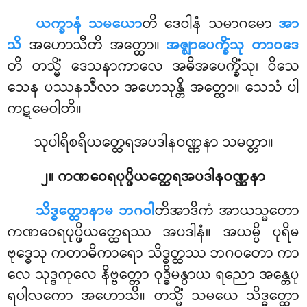
ယက္ခာနံ သမယော
တိ ဒေဝါနံ သမာဂမော
အာ
သိ
အဟောသီတိ အတ္ထော။
အဇ္ဈာပေက္ခိံသု တာဝဒေ
တိ တသ္မိံ ဒေသနာကာလေ အဓိအပေက္ခိံသု၊ ဝိသေ
သေန ပဿနသီလာ အဟေသုန္တိ အတ္ထော။ သေသံ ပါ
ကဋမေဝါတိ။
သုပါရိစရိယတ္ထေရအပဒါနဝဏ္ဏနာ သမတ္တာ။
၂။ ကဏဝေရပုပ္ဖိယတ္ထေရအပဒါနဝဏ္ဏနာ
သိဒ္ဓတ္ထော
နာမ ဘဂဝါ
တိအာဒိကံ အာယသ္မတော
ကဏဝေရပုပ္ဖိယတ္ထေရဿ အပဒါနံ။ အယမ္ပိ ပုရိမ
ဗုဒ္ဓေသု ကတာဓိကာရော သိဒ္ဓတ္ထဿ ဘဂဝတော ကာ
လေ သုဒ္ဒကုလေ နိဗ္ဗတ္တော ဝုဒ္ဓိမနွာယ
ရညော အန္တေပု
ရပါလကော အဟောသိ။ တသ္မိံ သမယေ သိဒ္ဓတ္ထော