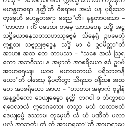
ဟံသု – ‘‘အာစရိယ၊ မယံ ‘ဣမသ္မိံ လောကေ တုမှေဟိ
မဟန္တတရော နတ္ထီ’တိ ဝိစရာမ၊ အယံ ပန ပုရိသော
တုမှေဟိ မဟန္တတရော မညေ’’တိ။ နန္ဒတာပသော –
‘‘တာတာ
၊ ကိံ ဝဒေထ၊ တုမှေ သာသပေန သဒ္ဓိံ အဋ္ဌ
သဋ္ဌိယောဇနသတသဟဿုဗ္ဗေဓံ သိနေရုံ ဥပမေတုံ
ဣစ္ဆထ၊ သဗ္ဗညုဗုဒ္ဓေန သဒ္ဓိံ မာ မံ ဥပမိတ္ထာ’’တိ
အာဟ။ အထ တေ တာပသာ – ‘‘သစေ အယံ ဩရ
ကော အဘဝိဿ၊ န အမှာကံ အာစရိယော ဧဝံ ဥပမံ
အာဟရေယျ။ ယာဝ မဟာဝတာယံ ပုရိသာဇာနီ
ယော’’တိ ပါဒေသု နိပတိတွာ သိရသာ ဝန္ဒိံသု။ အထ
တေ အာစရိယော အာဟ – ‘‘တာတာ၊ အမှာကံ ဗုဒ္ဓါနံ
အနုစ္ဆဝိကော ဒေယျဓမ္မော နတ္ထိ၊ ဘဂဝါ စ ဘိက္ခာစာ
ရဝေလာယံ ဣဓာဂတော၊ တသ္မာ မယံ ယထာဗလံ
ဒေယျဓမ္မံ ဒဿာမ၊ တုမှေဟိ ယံ ယံ ပဏီတံ ဖလာ
ဖလံ အာဘတံ၊ တံ တံ အာဟရထာ’’တိ အာဟရာပေ