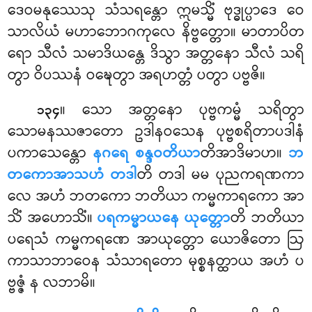
ဒေဝမနုဿေသု သံသရန္တော ဣမသ္မိံ ဗုဒ္ဓုပ္ပာဒေ ဝေ
သာလိယံ မဟာဘောဂကုလေ နိဗ္ဗတ္တော။ မာတာပိတ
ရော သီလံ သမာဒိယန္တေ ဒိသွာ အတ္တနော သီလံ သရိ
တွာ ဝိပဿနံ ဝဍ္ဎေတွာ အရဟတ္တံ ပတွာ ပဗ္ဗဇိ။
။ သော အတ္တနော ပုဗ္ဗကမ္မံ သရိတွာ
၁၃၄
သောမနဿဇာတော ဥဒါနဝသေန ပုဗ္ဗစရိတာပဒါနံ
ပကာသေန္တော
နဂရေ စန္ဒဝတိယာ
တိအာဒိမာဟ။
ဘ
တကော
အာသဟံ တဒါ
တိ တဒါ မမ ပုညကရဏကာ
လေ အဟံ ဘတကော ဘတိယာ ကမ္မကာရကော အာ
သိံ အဟောသိံ။
ပရကမ္မာယနေ ယုတ္တော
တိ ဘတိယာ
ပရေသံ ကမ္မကရဏေ အာယုတ္တော ယောဇိတော ဩ
ကာသာဘာဝေန သံသာရတော မုစ္စနတ္ထာယ အဟံ ပ
ဗ္ဗဇ္ဇံ န လဘာမိ။