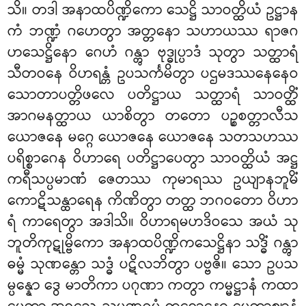
သိ။ တဒါ အနာထပိဏ္ဍိကော သေဋ္ဌိ သာဝတ္ထိယံ ဥဋ္ဌာန
ကံ ဘဏ္ဍံ ဂဟေတွာ အတ္တနော သဟာယဿ ရာဇဂ
ဟသေဋ္ဌိနော ဂေဟံ ဂန္တွာ ဗုဒ္ဓုပ္ပာဒံ သုတွာ သတ္ထာရံ
သီတဝနေ ဝိဟရန္တံ ဥပသင်္ကမိတွာ ပဌမဒဿနေနေဝ
သောတာပတ္တိဖလေ ပတိဋ္ဌာယ
သတ္ထာရံ သာဝတ္ထိံ
အာဂမနတ္ထာယ ယာစိတွာ တတော ပဉ္စစတ္တာလီသ
ယောဇနေ မဂ္ဂေ ယောဇနေ ယောဇနေ သတသဟဿ
ပရိစ္စာဂေန ဝိဟာရေ ပတိဋ္ဌာပေတွာ သာဝတ္ထိယံ အဋ္ဌ
ကရီသပ္ပမာဏံ ဇေတဿ ကုမာရဿ ဥယျာနဘူမိံ
ကောဋိသန္ထာရေန ကိဏိတွာ တတ္ထ ဘဂဝတော ဝိဟာ
ရံ ကာရေတွာ အဒါသိ။ ဝိဟာရမဟဒိဝသေ အယံ သု
ဘူတိကုဋုမ္ဗိကော အနာထပိဏ္ဍိကသေဋ္ဌိနာ သဒ္ဓိံ ဂန္တွာ
ဓမ္မံ သုဏန္တော သဒ္ဓံ ပဋိလဘိတွာ ပဗ္ဗဇိ။ သော ဥပသ
မ္ပန္နော ဒွေ မာတိကာ ပဂုဏာ ကတွာ ကမ္မဋ္ဌာနံ ကထာ