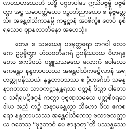
ဏဝသဟဿေဟိ သဒ္ဓိံ ပဗ္ဗတပါဒေ ဣသိပဗ္ဗဇ္ဇံ ပဗ္ဗဇိ
တွာ အဋ္ဌ သမာပတ္တိယော ပဉ္စာဘိညာယော စ နိဗ္ဗတ္တေ
သိ။ အန္တေဝါသိကာနမ္ပိ ကမ္မဋ္ဌာနံ အာစိက္ခိ။ တေပိ နစိ
ရဿေဝ ဈာနလာဘိနော အဟေသုံ။
တေန စ သမယေန ပဒုမုတ္တရော ဘဂဝါ လော
ကေ ဥပ္ပဇ္ဇိတွာ ဟံသဝတီနဂရံ ဥပနိဿာယ ဝိဟရန္
တော ဧကဒိဝသံ ပစ္စူသသမယေ လောကံ ဝေါလော
ကေန္တော နန္ဒတာပသဿ အန္တေဝါသိကဇဋိလာနံ အရ
ဟတ္တူပနိဿယံ၊ နန္ဒတာပသဿ စ ဒွီဟင်္ဂေဟိ သမန္
နာဂတဿ သာဝကဋ္ဌာနန္တရဿ ပတ္ထနံ ဒိသွာ ပါတော
ဝ သရီရပဋိဇဂ္ဂနံ ကတွာ ပုဗ္ဗဏှသမယေ ပတ္တစီဝရမာ
ဒါယ အညံ ကဉ္စိ အနာမန္တေတွာ သီဟော ဝိယ ဧကစ
ရော နန္ဒတာပသဿ အန္တေဝါသိကေသု ဖလာဖလတ္ထာ
ယ ဂတေသု ‘‘ဗုဒ္ဓဘာဝံ မေ ဇာနာတူ’’တိ ပဿန္တဿေ