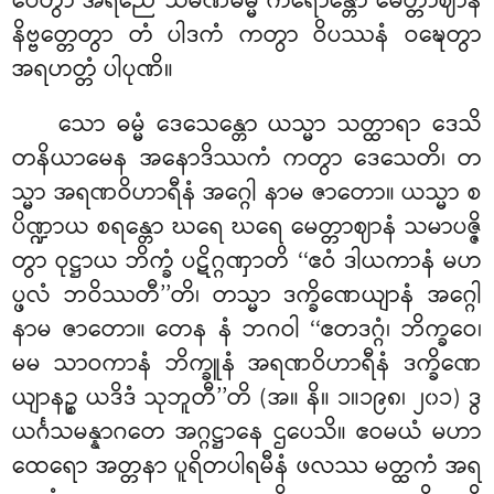
ပေတွာ အရညေ သမဏဓမ္မံ ကရောန္တော မေတ္တာဈာနံ
နိဗ္ဗတ္တေတွာ တံ ပါဒကံ ကတွာ ဝိပဿနံ ဝဍ္ဎေတွာ
အရဟတ္တံ ပါပုဏိ။
သော ဓမ္မံ ဒေသေန္တော ယသ္မာ သတ္ထာရာ ဒေသိ
တနိယာမေန အနောဒိဿကံ ကတွာ ဒေသေတိ၊ တ
သ္မာ အရဏဝိဟာရီနံ အဂ္ဂေါ နာမ ဇာတော။ ယသ္မာ စ
ပိဏ္ဍာယ စရန္တော ဃရေ ဃရေ မေတ္တာဈာနံ သမာပဇ္ဇိ
တွာ ဝုဋ္ဌာယ ဘိက္ခံ ပဋိဂ္ဂဏှာတိ ‘‘ဧဝံ ဒါယကာနံ မဟ
ပ္ဖလံ ဘဝိဿတီ’’တိ၊ တသ္မာ ဒက္ခိဏေယျာနံ အဂ္ဂေါ
နာမ ဇာတော။ တေန နံ ဘဂဝါ ‘‘ဧတဒဂ္ဂံ၊ ဘိက္ခဝေ၊
မမ သာဝကာနံ ဘိက္ခူနံ အရဏဝိဟာရီနံ ဒက္ခိဏေ
ယျာနဉ္စ ယဒိဒံ သုဘူတီ’’တိ (အ။ နိ။ ၁။၁၉၈၊ ၂၀၁) ဒွ
ယင်္ဂသမန္နာဂတေ အဂ္ဂဋ္ဌာနေ ဌပေသိ။ ဧဝမယံ မဟာ
ထေရော အတ္တနာ ပူရိတပါရမီနံ ဖလဿ မတ္ထကံ အရ