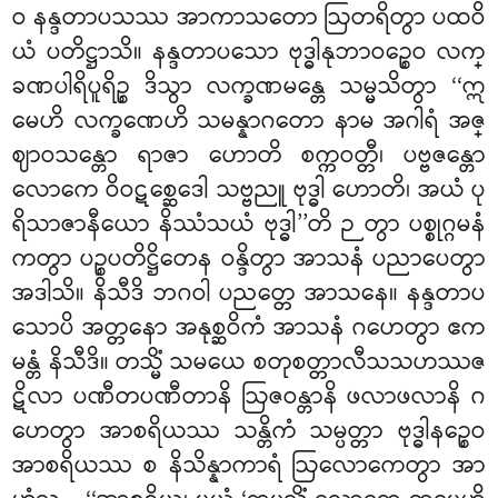
ဝ နန္ဒတာပသဿ အာကာသတော ဩတရိတွာ ပထဝိ
ယံ ပတိဋ္ဌာသိ။ နန္ဒတာပသော ဗုဒ္ဓါနုဘာဝဉ္စေဝ လက္
ခဏပါရိပူရိဉ္စ ဒိသွာ လက္ခဏမန္တေ သမ္မသိတွာ ‘‘ဣ
မေဟိ လက္ခဏေဟိ သမန္နာဂတော နာမ အဂါရံ အဇ္
ဈာဝသန္တော ရာဇာ ဟောတိ စက္ကဝတ္တီ၊ ပဗ္ဗဇန္တော
လောကေ ဝိဝဋစ္ဆေဒေါ
သဗ္ဗညူ ဗုဒ္ဓါ ဟောတိ၊ အယံ ပု
ရိသာဇာနီယော နိဿံသယံ ဗုဒ္ဓါ’’တိ ဉတွာ ပစ္စုဂ္ဂမနံ
ကတွာ ပဉ္စပတိဋ္ဌိတေန ဝန္ဒိတွာ အာသနံ ပညာပေတွာ
အဒါသိ။ နိသီဒိ ဘဂဝါ ပညတ္တေ အာသနေ။ နန္ဒတာပ
သောပိ အတ္တနော အနုစ္ဆဝိကံ အာသနံ ဂဟေတွာ ဧက
မန္တံ နိသီဒိ။ တသ္မိံ သမယေ စတုစတ္တာလီသသဟဿဇ
ဋိလာ ပဏီတပဏီတာနိ ဩဇဝန္တာနိ ဖလာဖလာနိ ဂ
ဟေတွာ အာစရိယဿ သန္တိကံ သမ္ပတ္တာ ဗုဒ္ဓါနဉ္စေဝ
အာစရိယဿ စ နိသိန္နာကာရံ ဩလောကေတွာ အာ