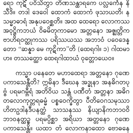
ရော ကုဋိံ ပဝိသိတွာ တိဏသန္ထာရကေ ပလ္လင်္ကေန နိ
သီဒိ။ တဒါ ဒေဝေါ ထောကံ
ထောကံ ဖုသာယတိ၊ န
သမ္မာဓာရံ အနုပဝေစ္ဆတိ။ အထ ထေရော လောကဿ
အဝုဋ္ဌိကဘယံ ဝိဓမိတုကာမော
အတ္တနော အဇ္ဈတ္တိက
ဗာဟိရဝတ္ထုကဿ
ပရိဿယဿ အဘာဝံ ပဝေဒေန္
တော ‘‘ဆန္နာ မေ ကုဋိကာ’’တိ (ထေရဂါ။ ၁) ဂါထမာ
ဟ။ တဿတ္ထော ထေရဂါထာယံ ဝုတ္တောယေဝ။
ကသ္မာ ပနေတေ မဟာထေရာ အတ္တနော ဂုဏေ
ပကာသေန္တီတိ? ဣမိနာ ဒီဃေန အဒ္ဓုနာ အနဓိဂတပု
ဗ္ဗံ ပရမဂမ္ဘီရံ အတိဝိယ သန္တံ ပဏီတံ အတ္တနာ အဓိဂ
တလောကုတ္တရဓမ္မံ ပစ္စဝေက္ခိတွာ ပီတိဝေဂသမုဿာ
ဟိတဥဒါနဒီပနတ္ထံ သာသနဿ နိယျာနိကဘာဝဝိ
ဘာဝနတ္ထဉ္စ ပရမပ္ပိစ္ဆာ အရိယာ အတ္တနော ဂုဏေ
ပကာသေန္တိ။ ယထာ တံ လောကနာထော ဗောဓနေ