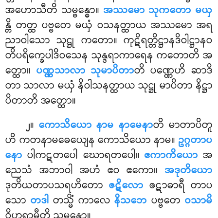
အဟောသီတိ သမ္ဗန္ဓော။
အဿမော သုကတော မယှ
န္တိ တတ္ထ ပဗ္ဗတေ မယှံ ဝသနတ္ထာယ အဿမော အရ
ညာဝါသော သုဋ္ဌု ကတော။ ကုဋိရတ္တိဋ္ဌာနဒိဝါဋ္ဌာနဝ
တိပရိက္ခေပါဒိဝသေန သုန္ဒရာကာရေန ကတောတိ အ
တ္ထော။
ပဏ္ဏသာလာ သုမာပိတာ
တိ ပဏ္ဏေဟိ ဆာဒိ
တာ သာလာ မယှံ နိဝါသနတ္ထာယ သုဋ္ဌု မာပိတာ နိဋ္ဌာ
ပိတာတိ အတ္ထော။
။
ကောသိယော နာမ နာမေနာ
တိ မာတာပိတူ
၂
ဟိ ကတနာမဓေယျေန ကောသိယော နာမ။
ဥဂ္ဂတာပ
နော
ပါကဋတပေါ ဃောရတပေါ။
ဧကာကိယော
အ
ညေသံ အဘာဝါ အဟံ ဧဝ ဧကော။
အဒုတိယော
ဒုတိယတာပသရဟိတော
ဇဋိလော
ဇဋာဓာရီ တာပ
သော
တဒါ
တသ္မိံ ကာလေ
နိသဘေ
ပဗ္ဗတေ
ဝသာမိ
ဝိဟရာမီတိ သမ္ဗန္ဓော။