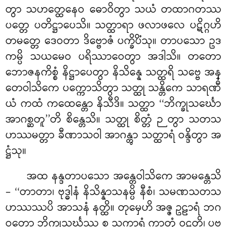
တွာ သဟတ္ထေနေဝ ဓောဝိတွာ သယံ
တထာဂတဿ
ပတ္တေ ပတိဋ္ဌာပေသိ။ သတ္ထာရာ ဖလာဖလေ ပဋိဂ္ဂဟိ
တမတ္တေ ဒေဝတာ ဒိဗ္ဗောဇံ ပက္ခိပိံသု။ တာပသော ဥဒ
ကမ္ပိ သယမေဝ ပရိဿာဝေတွာ အဒါသိ။ တတော
ဘောဇနကိစ္စံ နိဋ္ဌာပေတွာ နိသိန္နေ သတ္ထရိ သဗ္ဗေ အန္
တေဝါသိကေ ပက္ကောသိတွာ သတ္ထု သန္တိကေ သာရဏီ
ယံ ကထံ ကထေန္တော နိသီဒိ။ သတ္ထာ ‘‘ဘိက္ခုသင်္ဃော
အာဂစ္ဆတူ’’တိ စိန္တေသိ။ သတ္ထု စိတ္တံ ဉတွာ သတသ
ဟဿမတ္တာ ခီဏာသဝါ အာဂန္တွာ သတ္ထာရံ ဝန္ဒိတွာ အ
ဋ္ဌံသု။
အထ နန္ဒတာပသော အန္တေဝါသိကေ အာမန္တေသိ
– ‘‘တာတာ၊ ဗုဒ္ဓါနံ နိသိန္နာသနမ္ပိ နီစံ၊ သမဏသတသ
ဟဿဿပိ အာသနံ နတ္ထိ။ တုမှေဟိ အဇ္ဇ ဥဠာရံ ဘဂ
ဝတော ဘိက္ခုသင်္ဃဿ စ သက္ကာရံ ကာတုံ ဝဋ္ဋတိ၊ ပဗ္ဗ