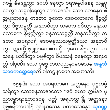
ဂဝန္တံ နိမန္တေတွာ ဂေဟံ နေတွာ ဝရအန္နပါနေန သန္တပ္
ပေတွာ သမ္ပဝါရေတွာ ဘောဇေသိ။ သော တေနေဝ စိ
တ္တပ္ပသာဒေန တတော စုတော ဒေဝလောကေ နိဗ္ဗတ္တိ
တွာ ဒိဗ္ဗသမ္ပတ္တိံ အနုဘဝိတွာ တတော စဝိတွာ မနုဿ
လောကေ နိဗ္ဗတ္တိတွာ မနုဿသမ္ပတ္တိံ အနုဘဝိတွာ တ
တော အပရာပရံ ဒေဝမနုဿသမ္ပတ္တိယော အနုဘဝိ
တွာ ဣမသ္မိံ ဗုဒ္ဓုပ္ပာဒေ ဧကသ္မိံ ကုလေ နိဗ္ဗတ္တော သာ
သနေ ပသီဒိတွာ ပဗ္ဗဇိတွာ ဝိပဿနံ ဝဍ္ဎေတွာ အရဟ
တ္တံ ပါပုဏိ။ သော ပုဗ္ဗေ ကတပုညနာမဝသေန
အန္နသံ
သာဝကတ္ထေရော
တိ ပါကဋနာမော အဟောသိ။
။ သော
အပရဘာဂေ အတ္တနော ပုဗ္ဗကမ္မံ
၁၅၅-၆
သရိတွာ သောမနဿဇာတော ‘‘ဧဝံ မယာ ဣမိနာ ပု
ညသမ္ဘာရာနုဘာဝေန ပတ္တံ အရဟတ္တ’’န္တိ အတ္တနော
ပုဗ္ဗစရိတာပဒါနံ ဥဒါနဝသေန ပကာသေန္တော
သုဝဏ္ဏ