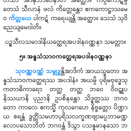
ဟသာ အာနုဘာဝေနာတိ အတ္ထော။ ကပ္ပကောဋိမ္ပိ
တေသံ သီလာနံ ဖလံ ကိတ္တေန္တော ဧကကောဋ္ဌာသမေ
ဝ
ကိတ္တယေ
ပါကဋံ ကရေယျန္တိ အတ္ထော။ သေသံ သုဝိ
ညေယျမေဝါတိ။
ပဉ္စသီလသမာဒါနိယတ္ထေရအပဒါနဝဏ္ဏနာ သမတ္တာ။
၅။ အန္နသံသာဝကတ္ထေရအပဒါနဝဏ္ဏနာ
သုဝဏ္ဏဝဏ္ဏံ သမ္ဗုဒ္ဓ
န္တိအာဒိကံ အာယသ္မတော အ
န္နသံသာဝကတ္ထေရဿ အပဒါနံ။ အယမ္ပိ ပုရိမဗုဒ္ဓေသု
ကတာဓိကာရော တတ္ထ တတ္ထ ဘဝေ ဝိဝဋ္ဋူပ
နိဿယာနိ ပုညာနိ ဥပစိနန္တော သိဒ္ဓတ္ထဿ ဘဂဝ
တော ကာလေ ဧကသ္မိံ ကုလဂေဟေ နိဗ္ဗတ္တော ပိဏ္ဍာ
ယ စရန္တံ ဒွတ္တိံသမဟာပုရိသလက္ခဏဗျာမပ္ပဘာမဏ္ဍ
လောပသောဘိတံ ဘဂဝန္တံ ဒိသွာ ပသန္နမာနသော ဘ