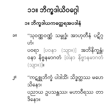
၁၁။ ဘိက္ခဒါယိဝဂ္ဂေါ
၁။ ဘိက္ခဒါယကတ္ထေရအပဒါနံ
။
‘‘သုဝဏ္ဏဝဏ္ဏံ
သမ္ဗုဒ္ဓံ၊ အာဟုတီနံ ပဋိဂ္ဂ
၁
ဟံ၊
ပဝရာ
[ပဝနာ (သျာ။)]
အဘိနိက္ခန္တံ၊
ဝနာ နိဗ္ဗနမာဂတံ
[ဝါနာ နိဗ္ဗာနမာဂတံ
(သျာ။)]
။
။
‘‘ကဋစ္ဆုဘိက္ခံ ပါဒါသိံ၊ သိဒ္ဓတ္ထဿ မဟေ
၂
သိနော၊
ပညာယ ဥပသန္တဿ၊ မဟာဝီရဿ တာ
ဒိနော။