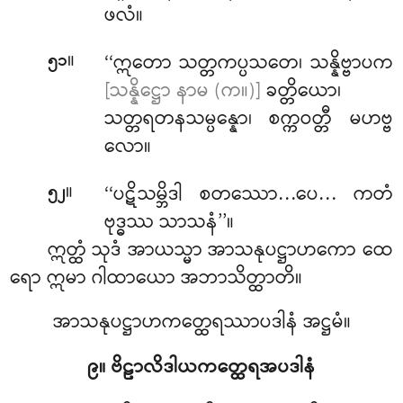
ဖလံ။
။
‘‘ဣတော
သတ္တကပ္ပသတေ၊ သန္နိဗ္ဗာပက
၅၁
[သန္နိဋ္ဌော နာမ (က။)]
ခတ္တိယော၊
သတ္တရတနသမ္ပန္နော၊ စက္ကဝတ္တီ မဟဗ္ဗ
လော။
။
‘‘ပဋိသမ္ဘိဒါ စတဿော…ပေ… ကတံ
၅၂
ဗုဒ္ဓဿ သာသနံ’’။
ဣတ္ထံ သုဒံ အာယသ္မာ အာသနုပဋ္ဌာဟကော ထေ
ရော ဣမာ ဂါထာယော အဘာသိတ္ထာတိ။
အာသနုပဋ္ဌာဟကတ္ထေရဿာပဒါနံ အဋ္ဌမံ။
၉။ ဗိဠာလိဒါယကတ္ထေရအပဒါနံ