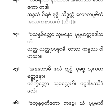
‘‘တိဝရာယံ
နိဝါသီဟံ၊ အဟောသိံ မာလိ
ကော တဒါ၊
အဒ္ဒသံ ဝိရဇံ ဗုဒ္ဓံ၊ သိဒ္ဓတ္ထံ လောကပူဇိတံ
[လောကနာယကံ (သီ။)]
။
။
‘‘ပသန္နစိတ္တော သုမနော၊ ပုပ္ဖဟတ္ထမဒါသ
၁၄
ဟံ၊
ယတ္ထ ယတ္ထုပပဇ္ဇာမိ၊ တဿ ကမ္မဿ ဝါ
ဟသာ။
။
‘‘အနုဘောမိ ဖလံ ဣဋ္ဌံ၊ ပုဗ္ဗေ သုကတ
၁၅
မတ္တနော၊
ပရိက္ခိတ္တော သုမလ္လေဟိ၊ ပုပ္ဖဒါနဿိဒံ
ဖလံ။
။
‘‘စတုန္နဝုတိတော ကပ္ပေ၊ ယံ ပုပ္ဖမဘိ
၁၆