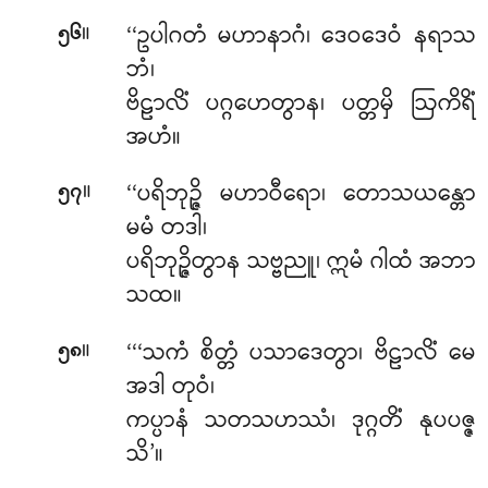
။
‘‘ဥပါဂတံ မဟာနာဂံ၊ ဒေဝဒေဝံ နရာသ
၅၆
ဘံ၊
ဗိဠာလိံ ပဂ္ဂဟေတွာန၊ ပတ္တမှိ ဩကိရိံ
အဟံ။
။
‘‘ပရိဘုဉ္ဇိ မဟာဝီရော၊ တောသယန္တော
၅၇
မမံ တဒါ၊
ပရိဘုဉ္ဇိတွာန သဗ္ဗညူ၊ ဣမံ ဂါထံ အဘာ
သထ။
။
‘‘‘သကံ စိတ္တံ ပသာဒေတွာ၊ ဗိဠာလိံ မေ
၅၈
အဒါ တုဝံ၊
ကပ္ပာနံ သတသဟဿံ၊ ဒုဂ္ဂတိံ နုပပဇ္ဇ
သိ’။