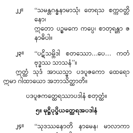
။
‘‘သမန္တဂန္ဓနာမာသုံ၊ တေရသ စက္ကဝတ္တိ
၂၂
နော၊
ဣတော ပဉ္စမကေ ကပ္ပေ၊ စာတုရန္တာ ဇ
နာဓိပါ။
။
‘‘ပဋိသမ္ဘိဒါ စတဿော…ပေ… ကတံ
၂၃
ဗုဒ္ဓဿ သာသနံ’’။
ဣတ္ထံ သုဒံ အာယသ္မာ ပဒပူဇကော ထေရော
ဣမာ ဂါထာယော အဘာသိတ္ထာတိ။
ပဒပူဇကတ္ထေရဿာပဒါနံ စတုတ္ထံ။
၅။ မုဋ္ဌိပုပ္ဖိယတ္ထေရအပဒါနံ
။
‘‘သုဒဿနောတိ နာမေန၊ မာလာကာ
၂၄