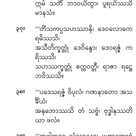
ဣမံ သတိံ ဘာဝယိတွာ၊ ပူရယိဿသိ
မာနသံ။
။
‘‘‘တိံသကပ္ပသဟဿာနိ၊ ဒေဝလောကေ
၃၇
ရမိဿသိ၊
အသီတိက္ခတ္တုံ ဒေဝိန္ဒော၊ ဒေဝရဇ္ဇံ က
ရိဿသိ၊
သဟဿက္ခတ္တုံ စက္ကဝတ္တီ၊ ရာဇာ ရဋ္ဌေ
ဘဝိဿသိ။
။
‘‘‘ပဒေသရဇ္ဇံ
ဝိပုလံ၊ ဂဏနာတော အသ
၃၈
င်္ခိယံ၊
အနုဘောဿသိ တံ သဗ္ဗံ၊ ဗုဒ္ဓါနုဿတိ
ယာ ဖလံ။
။
၃၉