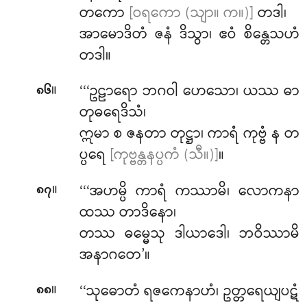
တကော
[ဝရကော (သျာ။ က။)]
တဒါ၊
အာမောဒိတံ ဇနံ ဒိသွာ၊ ဧဝံ စိန္တေသဟံ
တဒါ။
။
‘‘‘ဥဠာရော ဘဂဝါ ဟေသော၊ ယဿ ဓာ
၈၆
တုဓရေဒိသံ၊
ဣမာ စ ဇနတာ တုဋ္ဌာ၊ ကာရံ ကုဗ္ဗံ န တ
ပ္ပရေ
[ကုဗ္ဗန္တနပ္ပကံ (သီ။)]
။
။
‘‘‘အဟမ္ပိ
ကာရံ ကဿာမိ၊ လောကနာ
၈၇
ထဿ တာဒိနော၊
တဿ ဓမ္မေသု ဒါယာဒေါ၊ ဘဝိဿာမိ
အနာဂတေ’။
။
‘‘သုဓောတံ
ရဇကေနာဟံ၊ ဥတ္တရေယျပဋံ
၈၈