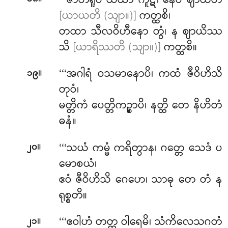
‘‘‘ဇာတရူပံ ယထာ ကူဋံ၊ နေဝ ဈာယတိ
[ယာယတိ (သျာ။)]
ကတ္ထစိ၊
တထာ သီလဝိဟီနော တွံ၊ န ဈာယိဿ
သိ
[ယာရိဿတိ (သျာ။)]
ကတ္ထစိ။
။
‘‘‘အဂါရံ ဝသမာနောပိ၊ ကထံ ဇီဝိဟိသိ
၁၉
တုဝံ၊
မတ္တိကံ ပေတ္တိကဉ္စာပိ၊ နတ္ထိ တေ နိဟိတံ
ဓနံ။
။
‘‘‘သယံ ကမ္မံ ကရိတွာန၊ ဂတ္တေ သေဒံ ပ
၂၀
မောစယံ၊
ဧဝံ ဇီဝိဟိသိ ဂေဟေ၊ သာဓု တေ တံ န
ရုစ္စတိ။
။
‘‘‘ဧဝါဟံ တတ္ထ ဝါရေမိ၊ သံကိလေသဂတံ
၂၁