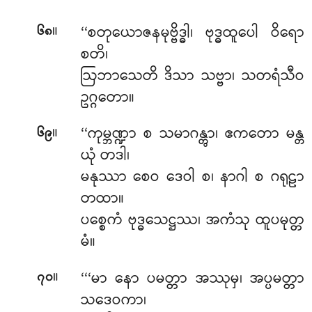
။
‘‘စတုယောဇနမုဗ္ဗိဒ္ဓါ၊ ဗုဒ္ဓထူပေါ ဝိရော
၆၈
စတိ၊
ဩဘာသေတိ ဒိသာ သဗ္ဗာ၊ သတရံသီဝ
ဥဂ္ဂတော။
။
‘‘ကုမ္ဘဏ္ဍာ စ သမာဂန္တွာ၊ ဧကတော မန္တ
၆၉
ယုံ တဒါ၊
မနုဿာ စေဝ ဒေဝါ စ၊ နာဂါ စ ဂရုဠာ
တထာ။
ပစ္စေကံ ဗုဒ္ဓသေဋ္ဌဿ၊ အကံသု ထူပမုတ္တ
မံ။
။
‘‘‘မာ နော ပမတ္တာ အဿုမှ၊ အပ္ပမတ္တာ
၇၀
သဒေဝကာ၊