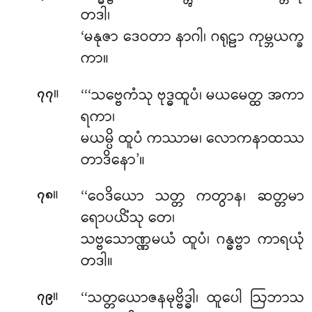
တဒါ၊
‘မနုဇာ ဒေဝတာ နာဂါ၊ ဂရုဠာ ကုမ္ဘယက္ခ
ကာ။
။
‘‘‘သဗ္ဗေကံသု ဗုဒ္ဓထူပံ၊ မယမေတ္ထ အကာ
၇၇
ရကာ၊
မယမ္ပိ ထူပံ ကဿာမ၊ လောကနာထဿ
တာဒိနော’။
။
‘‘ဝေဒိယော
သတ္တ ကတွာန၊ ဆတ္တမာ
၇၈
ရောပယိံသု တေ၊
သဗ္ဗသောဏ္ဏမယံ ထူပံ၊ ဂန္ဓဗ္ဗာ ကာရယုံ
တဒါ။
။
‘‘သတ္တယောဇနမုဗ္ဗိဒ္ဓါ၊ ထူပေါ ဩဘာသ
၇၉