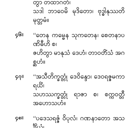
တွာ တထာဂတံ၊
သဒါ ဘာဝေမိ မုဒိတော၊ ဗုဒ္ဓါနုဿတိ
မုတ္တမံ။
။
‘‘တေန ကမ္မေန သုကတေန၊ စေတနာပ
၄၆
ဏိဓီဟိ စ၊
ဇဟိတွာ မာနုသံ ဒေဟံ၊ တာဝတိံသံ အဂ
စ္ဆဟံ။
။
‘‘အသီတိက္ခတ္တုံ ဒေဝိန္ဒော၊ ဒေဝရဇ္ဇမကာ
၄၇
ရယိံ၊
သဟဿက္ခတ္တုံ ရာဇာ စ၊ စက္ကဝတ္တီ
အဟောသဟံ။
။
‘‘ပဒေသရဇ္ဇံ ဝိပုလံ၊ ဂဏနာတော အသ
၄၈
င်္ခိယံ၊