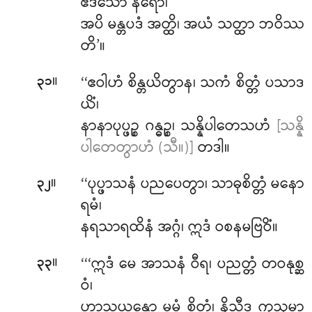
ဧဒိသော နရော၊
အပိ မန္တပဒံ အတ္ထိ၊ အယံ သတ္ထာ ဘဝိဿ
တိ’။
။
‘‘ဧဝါဟံ စိန္တယိတွာန၊ သကံ စိတ္တံ ပသာဒ
၃၁
ယိံ၊
နာနာပုပ္ဖဉ္စ ဂန္ဓဉ္စ၊ သန္နိပါတေသဟံ
[သန္နိ
ပါတေတွာဟံ (သီ။)]
တဒါ။
။
‘‘ပုပ္ဖာသနံ ပညပေတွာ၊ သာဓုစိတ္တံ မနော
၃၂
ရမံ၊
နရသာရထိနံ အဂ္ဂံ၊ ဣဒံ ဝစနမဗြဝိံ။
။
‘‘‘ဣဒံ မေ အာသနံ ဝီရ၊ ပညတ္တံ တဝနုစ္ဆ
၃၃
ဝံ၊
ဟာသယန္တော မမံ စိတ္တံ၊ နိသီဒ ကုသုမာ