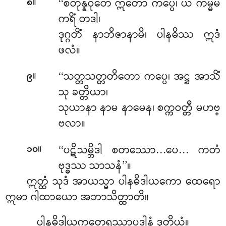
။
‘‘စတုန္နဝုတေ
ဣတော ကပ္ပေ၊ ယံ ကမ္မမ
၈
ကရိံ တဒါ၊
ဒုဂ္ဂတိံ နာဘိဇာနာမိ၊ ပါနဓိဿ ဣဒံ
ဖလံ။
။
‘‘သတ္တသတ္တတိတော
ကပ္ပေ၊ အဋ္ဌ အာသိံ
၉
သု ခတ္တိယာ၊
သုယာနာ နာမ နာမေန၊ စက္ကဝတ္တီ မဟဗ္
ဗလာ။
။
‘‘ပဋိသမ္ဘိဒါ စတဿော…ပေ… ကတံ
၁၀
ဗုဒ္ဓဿ သာသနံ’’။
ဣတ္ထံ သုဒံ အာယသ္မာ ပါနဓိဒါယကော ထေရော
ဣမာ ဂါထာယော အဘာသိတ္ထာတိ။
ပါနဓိဒါယကတ္ထေရဿာပဒါနံ ဒုတိယံ။