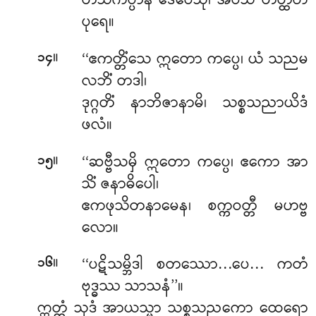
တိံသကပ္ပာနိ ဒေဝေသု၊ အဝသိံ တတ္ထဟံ
ပုရေ။
။
‘‘ဧကတ္တိံသေ
ဣတော ကပ္ပေ၊ ယံ သညမ
၁၄
လဘိံ တဒါ၊
ဒုဂ္ဂတိံ နာဘိဇာနာမိ၊ သစ္စသညာယိဒံ
ဖလံ။
။
‘‘ဆဗ္ဗီသမှိ ဣတော ကပ္ပေ၊ ဧကော အာ
၁၅
သိံ ဇနာဓိပေါ၊
ဧကဖုသိတနာမေန၊ စက္ကဝတ္တီ မဟဗ္ဗ
လော။
။
‘‘ပဋိသမ္ဘိဒါ စတဿော…ပေ… ကတံ
၁၆
ဗုဒ္ဓဿ သာသနံ’’။
ဣတ္ထံ သုဒံ အာယသ္မာ သစ္စသညကော ထေရော