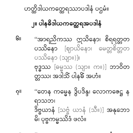
ဟတ္ထိဒါယကတ္ထေရဿာပဒါနံ ပဌမံ။
၂။ ပါနဓိဒါယကတ္ထေရအပဒါနံ
။
‘‘အာရညိကဿ ဣသိနော၊ စိရရတ္တတ
၆
ပဿိနော
[ဈာယိနော၊ မေတ္တစိတ္တတ
ပဿိနော (သျာ။)]
၊
ဗုဒ္ဓဿ
[ဓမ္မဿ (သျာ။ က။)]
ဘာဝိတ
တ္တဿ၊ အဒါသိံ ပါနဓိံ အဟံ။
။
‘‘တေန
ကမ္မေန ဒွိပဒိန္ဒ၊ လောကဇေဋ္ဌ န
၇
ရာသဘ၊
ဒိဗ္ဗယာနံ
[သဗ္ဗံ ယာနံ (သီ။)]
အနုဘော
မိ၊ ပုဗ္ဗကမ္မဿိဒံ ဖလံ။