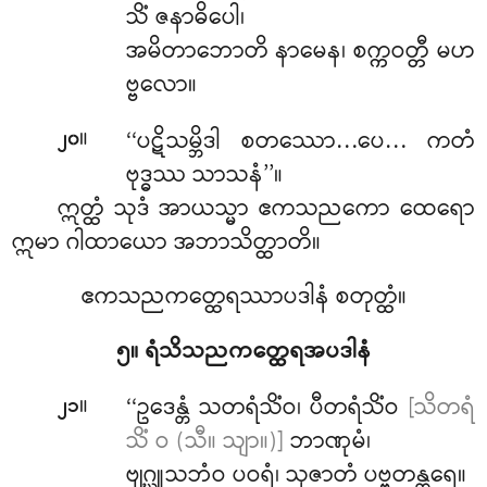
သိံ ဇနာဓိပေါ၊
အမိတာဘောတိ နာမေန၊ စက္ကဝတ္တီ မဟ
ဗ္ဗလော။
။
‘‘ပဋိသမ္ဘိဒါ စတဿော…ပေ… ကတံ
၂၀
ဗုဒ္ဓဿ သာသနံ’’။
ဣတ္ထံ
သုဒံ အာယသ္မာ ဧကသညကော ထေရော
ဣမာ ဂါထာယော အဘာသိတ္ထာတိ။
ဧကသညကတ္ထေရဿာပဒါနံ စတုတ္ထံ။
၅။ ရံသိသညကတ္ထေရအပဒါနံ
။
‘‘ဥဒေန္တံ သတရံသိံဝ၊ ပီတရံသိံဝ
[သိတရံ
၂၁
သိံ ဝ (သီ။ သျာ။)]
ဘာဏုမံ၊
ဗျဂ္ဃူသဘံဝ ပဝရံ၊ သုဇာတံ ပဗ္ဗတန္တရေ။