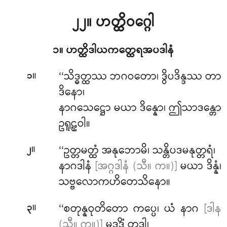
၂၂။ ဟတ္ထိဝဂ္ဂေါ
၁။ ဟတ္ထိဒါယကတ္ထေရအပဒါနံ
။
‘‘သိဒ္ဓတ္ထဿ
ဘဂဝတော၊ ဒွိပဒိန္ဒဿ တာ
၁
ဒိနော၊
နာဂသေဋ္ဌော မယာ ဒိန္နော၊ ဤသာဒန္တော
ဥရူဠှဝါ။
။
‘‘ဥတ္တမတ္ထံ အနုဘောမိ၊ သန္တိပဒမနုတ္တရံ၊
၂
နာဂဒါနံ
[အဂ္ဂဒါနံ (သီ။ က။)]
မယာ ဒိန္နံ၊
သဗ္ဗလောကဟိတေသိနော။
။
‘‘စတုန္နဝုတိတော ကပ္ပေ၊ ယံ နာဂ
[ဒါန
၃
(သီ။ က။)]
မဒဒိံ တဒါ၊