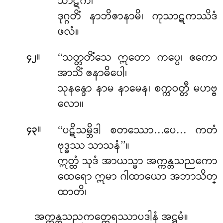
သာဋကံ၊
ဒုဂ္ဂတိံ နာဘိဇာနာမိ၊ ကုသာဋကဿိဒံ
ဖလံ။
။
‘‘သတ္တတိံသေ ဣတော ကပ္ပေ၊ ဧကော
၄၂
အာသိံ ဇနာဓိပေါ၊
သုနန္ဒော နာမ နာမေန၊ စက္ကဝတ္တီ မဟဗ္ဗ
လော။
။
‘‘ပဋိသမ္ဘိဒါ စတဿော…ပေ… ကတံ
၄၃
ဗုဒ္ဓဿ သာသနံ’’။
ဣတ္ထံ သုဒံ အာယသ္မာ အက္ကန္တသညကော
ထေရော ဣမာ ဂါထာယော အဘာသိတ္
ထာတိ၊
အက္ကန္တသညကတ္ထေရဿာပဒါနံ အဋ္ဌမံ။