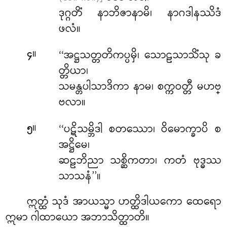
ဒုဂ္ဂတိံ နာဘိဇာနာမိ၊ နာဂဒါနဿိဒံ
ဖလံ။
။
‘‘အဋ္ဌသတ္တတိကပ္ပမှိ၊ သောဠသာသိံသု ခ
၄
တ္တိယာ၊
သမန္တပါသာဒိကာ နာမ၊ စက္ကဝတ္တီ မဟဗ္
ဗလာ။
။
‘‘ပဋိသမ္ဘိဒါ စတဿော၊ ဝိမောက္ခာပိ စ
၅
အဋ္ဌိမေ၊
ဆဠဘိညာ သစ္ဆိကတာ၊ ကတံ ဗုဒ္ဓဿ
သာသနံ’’။
ဣတ္ထံ သုဒံ အာယသ္မာ ဟတ္ထိဒါယကော ထေရော
ဣမာ ဂါထာယော အဘာသိတ္ထာတိ။