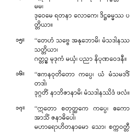
မမ၊
ဒုဝေမေ ရတနာ လောကေ၊ ဒိဋ္ဌဓမ္မဿ ပ
တ္တိယာ။
။
‘‘တေဟံ သဗ္ဗေ အနုဘောမိ၊ မံသဒါနဿ
၁၅
သတ္တိယာ၊
ဂတ္တဉ္စ မုဒုကံ မယှံ၊ ပညာ နိပုဏဝေဒနီ။
။
‘‘ဧကနဝုတိတော ကပ္ပေ၊ ယံ မံသမဒဒိံ
၁၆
တဒါ၊
ဒုဂ္ဂတိံ နာဘိဇာနာမိ၊ မံသဒါနဿိဒံ ဖလံ။
။
‘‘ဣတော စတုတ္ထကေ ကပ္ပေ၊ ဧကော
၁၇
အာသိံ ဇနာဓိပေါ၊
မဟာရောဟိတနာမော သော၊ စက္ကဝတ္တီ