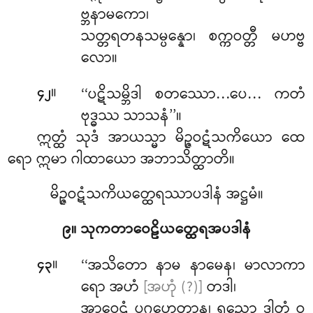
ဗ္ဘနာမကော၊
သတ္တရတနသမ္ပန္နော၊ စက္ကဝတ္တီ မဟဗ္ဗ
လော။
။
‘‘ပဋိသမ္ဘိဒါ စတဿော…ပေ… ကတံ
၄၂
ဗုဒ္ဓဿ သာသနံ’’။
ဣတ္ထံ သုဒံ အာယသ္မာ မိဉ္ဇဝဋံသကိယော ထေ
ရော ဣမာ ဂါထာယော အဘာသိတ္ထာတိ။
မိဉ္ဇဝဋံသကိယတ္ထေရဿာပဒါနံ အဋ္ဌမံ။
၉။ သုကတာဝေဠိယတ္ထေရအပဒါနံ
။
‘‘အသိတော
နာမ နာမေန၊ မာလာကာ
၄၃
ရော အဟံ
[အဟုံ (?)]
တဒါ၊
အာဝေဠံ ပဂ္ဂဟေတွာန၊ ရညော ဒါတုံ ဝ