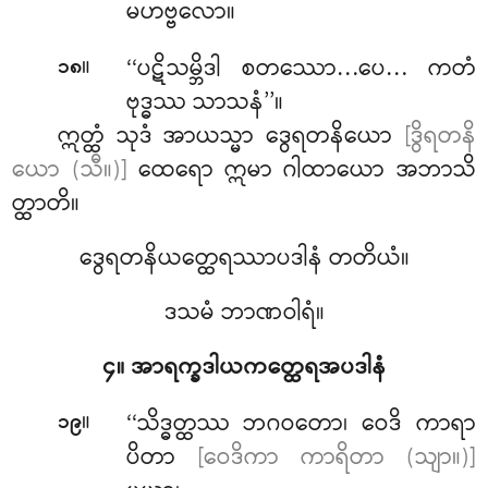
မဟဗ္ဗလော။
။
‘‘ပဋိသမ္ဘိဒါ စတဿော…ပေ… ကတံ
၁၈
ဗုဒ္ဓဿ သာသနံ’’။
ဣတ္ထံ သုဒံ အာယသ္မာ ဒွေရတနိယော
[ဒွိရတနိ
ယော (သီ။)]
ထေရော ဣမာ ဂါထာယော အဘာသိ
တ္ထာတိ။
ဒွေရတနိယတ္ထေရဿာပဒါနံ တတိယံ။
ဒသမံ ဘာဏဝါရံ။
၄။ အာရက္ခဒါယကတ္ထေရအပဒါနံ
။
‘‘သိဒ္ဓတ္ထဿ
ဘဂဝတော၊ ဝေဒိ ကာရာ
၁၉
ပိတာ
[ဝေဒိကာ ကာရိတာ (သျာ။)]