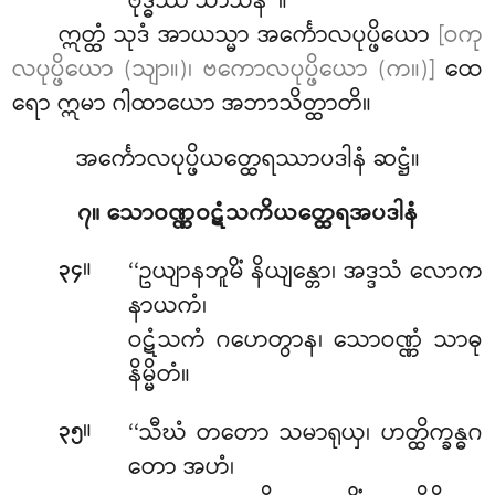
ဗုဒ္ဓဿ သာသနံ’’။
ဣတ္ထံ သုဒံ အာယသ္မာ အင်္ကောလပုပ္ဖိယော
[ဝကု
လပုပ္ဖိယော (သျာ။)၊ ဗကောလပုပ္ဖိယော (က။)]
ထေ
ရော ဣမာ ဂါထာယော အဘာသိတ္ထာတိ။
အင်္ကောလပုပ္ဖိယတ္ထေရဿာပဒါနံ ဆဋ္ဌံ။
၇။ သောဝဏ္ဏဝဋံသကိယတ္ထေရအပဒါနံ
။
‘‘ဥယျာနဘူမိံ
နိယျန္တော၊ အဒ္ဒသံ လောက
၃၄
နာယကံ၊
ဝဋံသကံ ဂဟေတွာန၊ သောဝဏ္ဏံ သာဓု
နိမ္မိတံ။
။
‘‘သီဃံ တတော သမာရုယှ၊ ဟတ္ထိက္ခန္ဓဂ
၃၅
တော အဟံ၊