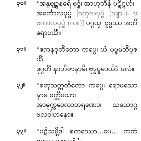
။
‘‘အနုဗျဉ္ဇနဓရံ ဗုဒ္ဓံ၊ အာဟုတီနံ ပဋိဂ္ဂဟံ၊
၃၀
အင်္ကောလပုပ္ဖံ
[ဝကုလပုပ္ဖံ (သျာ။)၊ ဗ
ကောလပုပ္ဖံ (က။)]
ပဂ္ဂယှ၊ ဗုဒ္ဓဿ အဘိ
ရောပယိံ။
။
‘‘ဧကနဝုတိတော ကပ္ပေ၊ ယံ ပုပ္ဖမဘိပူဇ
၃၁
ယိံ၊
ဒုဂ္ဂတိံ နာဘိဇာနာမိ၊ ဗုဒ္ဓပူဇာယိဒံ ဖလံ။
။
‘‘စတုသတ္တတိတော ကပ္ပေ၊ ရောမသော
၃၂
နာမ ခတ္တိယော၊
အာမုက္ကမာလာဘရဏော၊ သယောဂ္ဂ
ဗလဝါဟနော။
။
‘‘ပဋိသမ္ဘိဒါ စတဿော…ပေ… ကတံ
၃၃