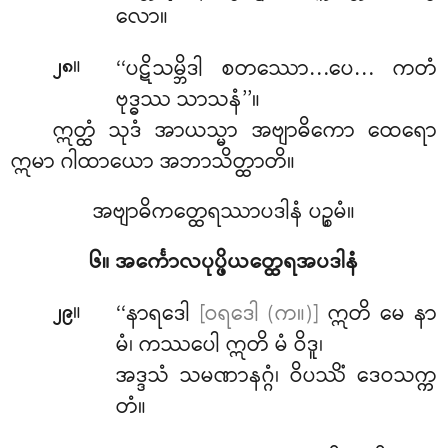
လော။
။
‘‘ပဋိသမ္ဘိဒါ
စတဿော…ပေ… ကတံ
၂၈
ဗုဒ္ဓဿ သာသနံ’’။
ဣတ္ထံ သုဒံ အာယသ္မာ အဗျာဓိကော ထေရော
ဣမာ ဂါထာယော အဘာသိတ္ထာတိ။
အဗျာဓိကတ္ထေရဿာပဒါနံ ပဉ္စမံ။
၆။ အင်္ကောလပုပ္ဖိယတ္ထေရအပဒါနံ
။
‘‘နာရဒေါ
[ဝရဒေါ (က။)]
ဣတိ မေ နာ
၂၉
မံ၊ ကဿပေါ ဣတိ မံ ဝိဒူ၊
အဒ္ဒသံ သမဏာနဂ္ဂံ၊ ဝိပဿိံ ဒေဝသက္က
တံ။