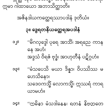
ဣမာ ဂါထာယော အဘာသိတ္ထာတိ။
အဇိနဒါယကတ္ထေရဿာပဒါနံ ဒုတိယံ။
၃။ ဒွေရတနိယတ္ထေရအပဒါနံ
။
‘‘မိဂလုဒ္ဒေါ ပုရေ အာသိံ၊ အရညေ ကာန
၁၂
နေ အဟံ၊
အဒ္ဒသံ ဝိရဇံ ဗုဒ္ဓံ၊ အာဟုတီနံ ပဋိဂ္ဂဟံ။
။
‘‘မံသပေသိ မယာ ဒိန္နာ၊ ဝိပဿိဿ မ
၁၃
ဟေသိနော၊
သဒေဝကသ္မိံ လောကသ္မိံ၊ ဣဿရံ ကာရ
ယာမဟံ။
။
‘‘ဣမိနာ
မံသဒါနေန၊ ရတနံ နိဗ္ဗတ္တတေ
၁၄