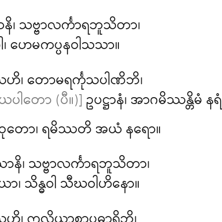
 သဗ္ဗာလင်္ကာရဘူသိတာ၊
်္ဂါ၊ ဟေမကပ္ပနဝါသသာ။
ေဟိ၊ တောမရင်္ကုသပါဏိဘိ၊
ယပါတော (ပီ။)]
ဥပဋ္ဌာနံ၊ အာဂမိဿန္တိမံ နရံ
ဝုတော၊ ရမိဿတိ အယံ နရော။
နိ၊ သဗ္ဗာလင်္ကာရဘူသိတာ၊
ာ၊ သိန္ဓဝါ သီဃဝါဟိနော။
ယေဟိ၊ ဣလ္လိယာစာပဓာရိဘိ၊