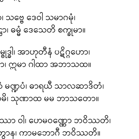
၊ သဗ္ဗေ ဒေဝါ သမာဂမုံ၊
ာ၊ ဓမ္မံ ဒေသေတိ စက္ခုမာ။
ုဒ္ဓါ၊ အာဟုတီနံ ပဋိဂ္ဂဟော၊
ိတွာ၊ ဣမာ ဂါထာ အဘာသထ။
ံ မဏ္ဍပံ၊ ဓာရယီ သာလဆာဒိတံ၊
ာမိ၊ သုဏာထ မမ ဘာသတော။
ုဿော ဝါ၊ ဟေမဝဏ္ဏော ဘဝိဿတိ၊
တွာန၊ ကာမဘောဂီ ဘဝိဿတိ။