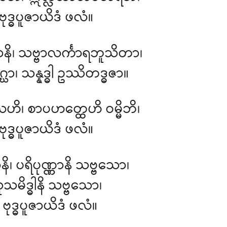
 ဗုဒ္ဓပူဇာယိဒံ ဖလံ။
ိ၊ သဗ္ဗာလင်္ကာရဘူသိတာ၊
ာ၊ သန္နဒ္ဓါ ဥဿိတဒ္ဓဇာ။
ေဟိ၊ စာပဟတ္ထေဟိ ဝမ္မိဘိ၊
 ဗုဒ္ဓပူဇာယိဒံ ဖလံ။
၊ ပရိပုဏ္ဏာနိ သဗ္ဗသော၊
မိဒ္ဓါနိ သဗ္ဗသော၊
ဗုဒ္ဓပူဇာယိဒံ ဖလံ။