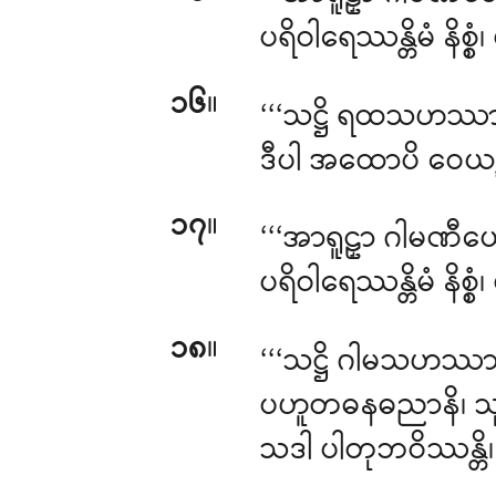
ပရိဝါရေဿန္တိမံ နိစ္စံ၊
၁၆
။
‘‘‘သဋ္ဌိ ရထသဟဿာန
ဒီပါ
အထောပိ ဝေယဂ္ဃ
၁၇
။
‘‘‘အာရူဠှာ ဂါမဏီယ
ပရိဝါရေဿန္တိမံ နိစ္စံ၊
၁၈
။
‘‘‘သဋ္ဌိ ဂါမသဟဿာနိ
ပဟူတဓနဓညာနိ၊ သုသ
သဒါ ပါတုဘဝိဿန္တိ၊ 