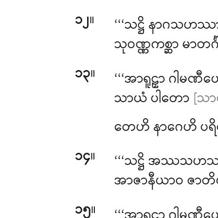
၁၂
။
‘‘‘သဋ္ဌိ
နာဂသဟဿာနိ၊
သုဝဏ္ဏကစ္ဆာ မာတင
၁၃
။
‘‘‘အာရူဠှာ ဂါမဏီယ
သာယံ ပါတော
[သာ
တေဟိ နာဂေဟိ ပရိ
၁၄
။
‘‘‘သဋ္ဌိ အဿသဟဿာ
အာဇာနီယာဝ ဇာတိယ
၁၅
။
‘‘‘အာရူဠှာ ဂါမဏီ