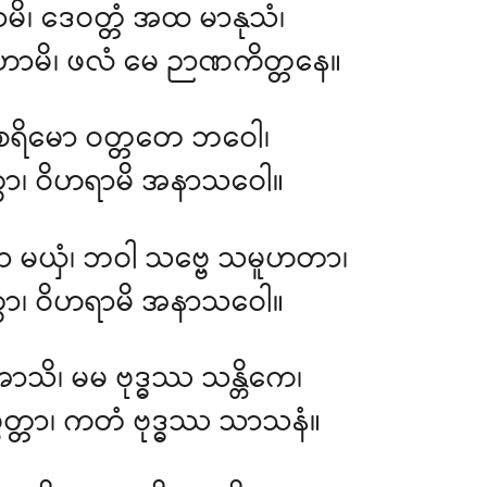
ာမိ၊ ဒေဝတ္တံ အထ မာနုသံ၊
ဟောမိ၊ ဖလံ မေ ဉာဏကိတ္တနေ။
ံ၊ စရိမော ဝတ္တတေ ဘဝေါ၊
တွာ၊ ဝိဟရာမိ အနာသဝေါ။
 မယှံ၊ ဘဝါ သဗ္ဗေ သမူဟတာ၊
တွာ၊ ဝိဟရာမိ အနာသဝေါ။
ာသိ၊ မမ ဗုဒ္ဓဿ သန္တိကေ၊
္ပတ္တာ၊ ကတံ ဗုဒ္ဓဿ သာသနံ။