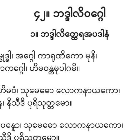
၄၂။ ဘဒ္ဒါလိဝဂ္ဂေါ
၁။ ဘဒ္ဒါလိတ္ထေရအပဒါနံ
ုဒ္ဓါ၊ အဂ္ဂေါ ကာရုဏိကော မုနိ၊
္ဂေါ၊ ဟိမဝန္တမုပါဂမိ။
ာ ဟိမဝံ၊ သုမေဓော လောကနာယကော၊
၊ နိသီဒိ ပုရိသုတ္တမော။
ာပန္နော၊ သုမေဓော လောကနာယကော၊
 နိသီဒိ ပုရိသုတ္တမော။