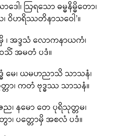
ာဒေါ၊ ဩရသော ဓမ္မနိမ္မိတော၊
ယ၊ ဝိဟရိဿတိနာသဝေါ’။
ှိ
၊ အဒ္ဒသံ လောကနာယကံ၊
ဝေသိံ အမတံ ပဒံ။
ဒ္ဓံ မေ၊ ယမဟညာသိ သာသနံ၊
္ပတ္တာ၊ ကတံ ဗုဒ္ဓဿ သာသနံ။
ည၊ နမော တေ ပုရိသုတ္တမ၊
ာ၊ ပတ္တောမှိ အစလံ ပဒံ။