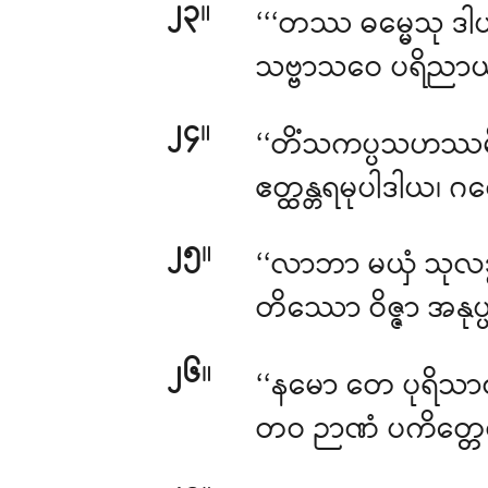
၂၃
။
‘‘‘တဿ ဓမ္မေသု ဒါယ
သဗ္ဗာသဝေ ပရိညာ
၂၄
။
‘‘တိံသကပ္ပသဟဿမ
ဧတ္ထန္တရမုပါဒါယ၊ ဂ
၂၅
။
‘‘လာဘာ
မယှံ သုလ
တိဿော ဝိဇ္ဇာ အနုပ
၂၆
။
‘‘နမော
တေ ပုရိသာဇ
တဝ ဉာဏံ ပကိတ္တေတွ