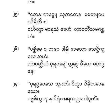
တံ။
။
‘‘တေန ကမ္မေန သုကတေန၊ စေတနာပ
၂၅
ဏိဓီဟိ စ၊
ဇဟိတွာ မာနုသံ ဒေဟံ၊ တာဝတိံသမဂစ္ဆ
ဟံ။
။
‘‘ပစ္ဆိမေ
စ ဘဝေ ဒါနိ၊ ဇာတော သေဋ္ဌိကု
၂၆
လေ အဟံ၊
သာဝတ္ထိယံ ပုရဝရေ၊ ဣဒ္ဓေ ဖီတေ မဟဒ္ဓ
နေ။
။
‘‘ပုရပ္ပဝေသေ သုဂတံ၊ ဒိသွာ ဝိမှိတမာန
၂၇
သော၊
ပဗ္ဗဇိတွာန န စိရံ၊ အရဟတ္တမပါပုဏိံ။