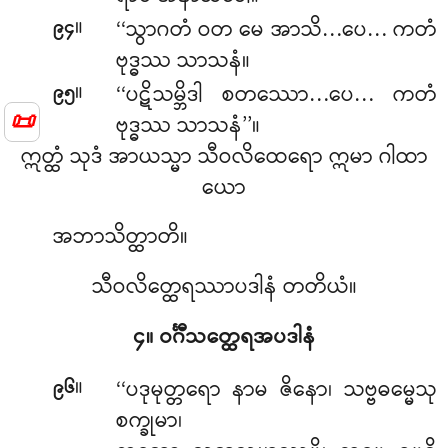
။
‘‘သွာဂတံ ဝတ မေ အာသိ…ပေ… ကတံ
၉၄
ဗုဒ္ဓဿ သာသနံ။
။
‘‘ပဋိသမ္ဘိဒါ စတဿော…ပေ… ကတံ
၉၅
📜
ဗုဒ္ဓဿ သာသနံ’’။
ဣတ္ထံ သုဒံ အာယသ္မာ သီဝလိထေရော ဣမာ ဂါထာ
ယော
အဘာသိတ္ထာတိ။
သီဝလိတ္ထေရဿာပဒါနံ တတိယံ။
၄။ ဝင်္ဂီသတ္ထေရအပဒါနံ
။
‘‘ပဒုမုတ္တရော နာမ ဇိနော၊ သဗ္ဗဓမ္မေသု
၉၆
စက္ခုမာ၊