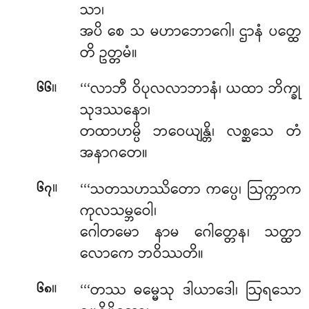
သာ၊
အပိ စေ သ မဟာဘောဂေါ၊ ဌာနံ ပတ္ထေ
တိ ဥတ္တမံ။
။
‘‘‘လာဘီ ဝိပုလလာဘာနံ၊ ယထာ ဘိက္ခု
၆၆
သုဒဿနော၊
တထာဟမ္ပိ ဘဝေယျန္တိ၊ လစ္ဆသေ တံ
အနာဂတေ။
။
‘‘‘သတသဟဿိတော ကပ္ပေ၊ ဩက္ကာက
၆၇
ကုလသမ္ဘဝေါ၊
ဂေါတမော နာမ ဂေါတ္တေန၊ သတ္ထာ
လောကေ ဘဝိဿတိ။
။
‘‘‘တဿ ဓမ္မေသု ဒါယာဒေါ၊ ဩရသော
၆၈