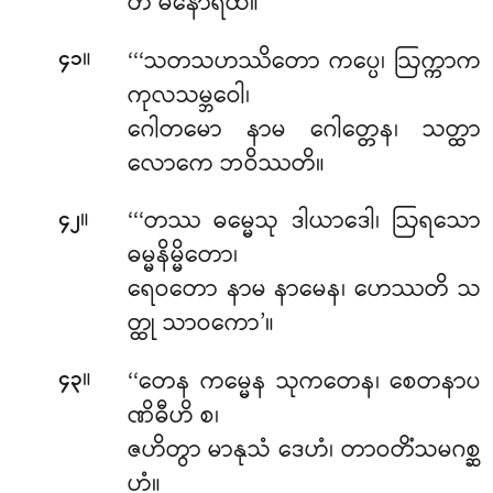
တံ မနောရထံ။
။
‘‘‘သတသဟဿိတော ကပ္ပေ၊ ဩက္ကာက
၄၁
ကုလသမ္ဘဝေါ၊
ဂေါတမော နာမ ဂေါတ္တေန၊ သတ္ထာ
လောကေ ဘဝိဿတိ။
။
‘‘‘တဿ ဓမ္မေသု ဒါယာဒေါ၊ ဩရသော
၄၂
ဓမ္မနိမ္မိတော၊
ရေဝတော နာမ နာမေန၊ ဟေဿတိ သ
တ္ထု သာဝကော’။
။
‘‘တေန ကမ္မေန သုကတေန၊ စေတနာပ
၄၃
ဏိဓီဟိ စ၊
ဇဟိတွာ မာနုသံ ဒေဟံ၊ တာဝတိံသမဂစ္ဆ
ဟံ။