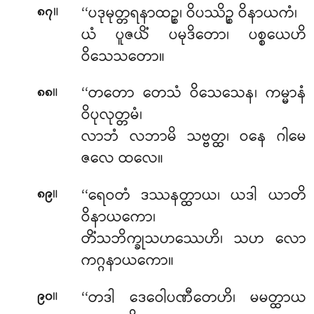
။
‘‘ပဒုမုတ္တရနာထဉ္စ၊ ဝိပဿိဉ္စ ဝိနာယကံ၊
၈၇
ယံ ပူဇယိံ ပမုဒိတော၊ ပစ္စယေဟိ
ဝိသေသတော။
။
‘‘တတော တေသံ ဝိသေသေန၊ ကမ္မာနံ
၈၈
ဝိပုလုတ္တမံ၊
လာဘံ လဘာမိ သဗ္ဗတ္ထ၊ ဝနေ ဂါမေ
ဇလေ ထလေ။
။
‘‘ရေဝတံ ဒဿနတ္ထာယ၊ ယဒါ ယာတိ
၈၉
ဝိနာယကော၊
တိံသဘိက္ခုသဟဿေဟိ၊ သဟ လော
ကဂ္ဂနာယကော။
။
‘‘တဒါ ဒေဝေါပဏီတေဟိ၊ မမတ္ထာယ
၉၀