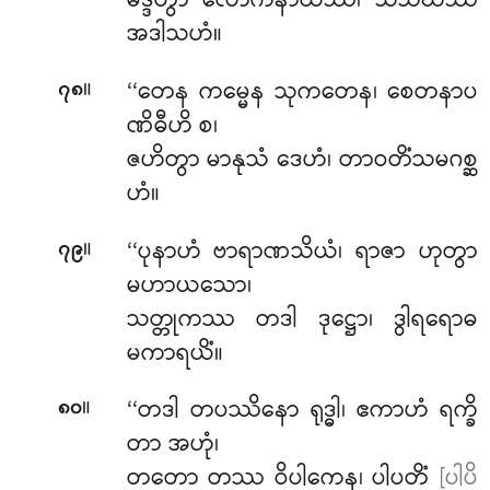
မဒ္ဒိတွာ လောကနာထဿ၊ သသင်္ဃဿ
အဒါသဟံ။
။
‘‘တေန ကမ္မေန သုကတေန၊ စေတနာပ
၇၈
ဏိဓီဟိ စ၊
ဇဟိတွာ မာနုသံ ဒေဟံ၊ တာဝတိံသမဂစ္ဆ
ဟံ။
။
‘‘ပုနာဟံ ဗာရာဏသိယံ၊ ရာဇာ ဟုတွာ
၇၉
မဟာယသော၊
သတ္တုကဿ တဒါ ဒုဋ္ဌော၊ ဒွါရရောဓ
မကာရယိံ။
။
‘‘တဒါ တပဿိနော ရုဒ္ဓါ၊ ဧကာဟံ ရက္ခိ
၈၀
တာ အဟုံ၊
တတော တဿ ဝိပါကေန၊ ပါပတိံ
[ပါပိ