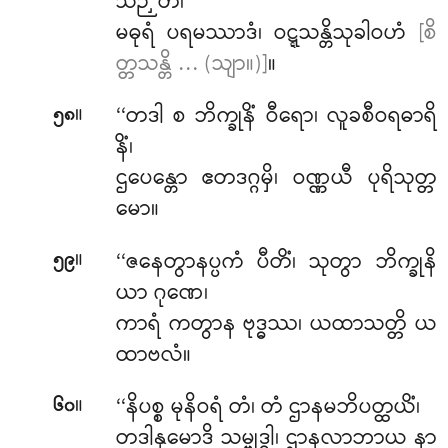
သဉှိတံ၊
မဓုရံ ပရမဿာဒံ၊ ဝဋ္ဋသန္တိသုခါဝဟံ
[စိ
တ္တသန္တိ … (သျာ။)]
။
။
‘‘တဒါ စ ဘိက္ခုနိံ ဝီရော၊ လူခစီဝရဓာရိ
၅၈
နိံ၊
ဌပေန္တော ဧတဒဂ္ဂမှိ၊ ဝဏ္ဏယီ ပုရိသုတ္တ
မော။
။
‘‘ဇနေတွာနပ္ပကံ
ပီတိံ၊ သုတွာ ဘိက္ခုနိ
၅၉
ယာ ဂုဏေ၊
ကာရံ ကတွာန ဗုဒ္ဓဿ၊ ယထာသတ္တိ ယ
ထာဗလံ။
။
‘‘နိပစ္စ မုနိဝရံ တံ၊ တံ ဌာနမဘိပတ္ထယိံ၊
၆၀
တဒါနုမောဒိ သမ္ဗုဒ္ဓါ၊ ဌာနလာဘာယ နာ