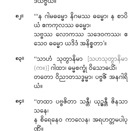
ဒယဗ္ဗယံ။
။
‘‘‘န ဂါမဓမ္မော နိဂမဿ ဓမ္မော၊ န စာပိ
၈၂
ယံ ဧကကုလဿ ဓမ္မော၊
သဗ္ဗဿ လောကဿ သဒေဝကဿ၊ ဧ
သေဝ ဓမ္မော ယဒိဒံ အနိစ္စတာ’။
။
‘‘သာဟံ သုတွာနိမာ
[သဟသုတွာနိမာ
၈၃
(က။)]
ဂါထာ၊ ဓမ္မစက္ခုံ ဝိသောဓယိံ၊
တတော ဝိညာတသဒ္ဓမ္မာ၊ ပဗ္ဗဇိံ အနဂါရိ
ယံ။
။
‘‘တထာ ပဗ္ဗဇိတာ သန္တီ၊ ယုဉ္ဇန္တီ ဇိနသာ
၈၄
သနေ၊
န စိရေနေဝ ကာလေန၊ အရဟတ္တမပါပု
ဏိံ။