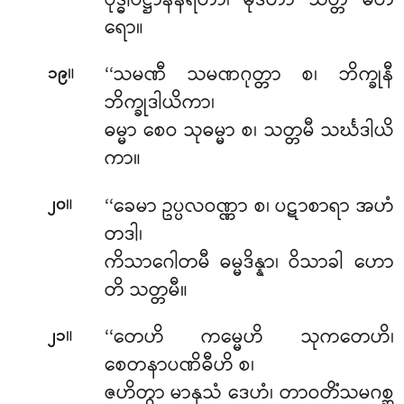
ဗုဒ္ဓါပဋ္ဌာနနိရတာ၊ မုဒိတာ သတ္တ ဓီတ
ရော။
။
‘‘သမဏီ
သမဏဂုတ္တာ စ၊ ဘိက္ခုနီ
၁၉
ဘိက္ခုဒါယိကာ၊
ဓမ္မာ စေဝ သုဓမ္မာ စ၊ သတ္တမီ သင်္ဃဒါယိ
ကာ။
။
‘‘ခေမာ
ဥပ္ပလဝဏ္ဏာ စ၊ ပဋာစာရာ အဟံ
၂၀
တဒါ၊
ကိသာဂေါတမီ ဓမ္မဒိန္နာ၊ ဝိသာခါ ဟော
တိ သတ္တမီ။
။
‘‘တေဟိ ကမ္မေဟိ သုကတေဟိ၊
၂၁
စေတနာပဏိဓီဟိ စ၊
ဇဟိတွာ မာနုသံ ဒေဟံ၊ တာဝတိံသမဂစ္ဆ