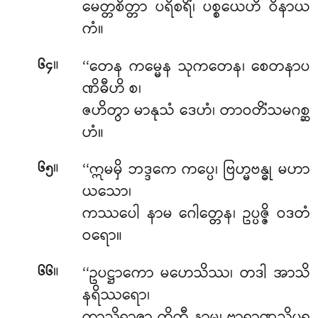
မေတ္တစိတ္တာ ပရိစရိံ၊ ပစ္စယေဟိ ဝိနာယ
ကံ။
။
‘‘တေန ကမ္မေန သုကတေန၊ စေတနာပ
၆၄
ဏိဓီဟိ စ၊
ဇဟိတွာ မာနုသံ ဒေဟံ၊ တာဝတိံသမဂစ္ဆ
ဟံ။
။
‘‘ဣမမှိ
ဘဒ္ဒကေ ကပ္ပေ၊ ဗြဟ္မဗန္ဓု မဟာ
၆၅
ယသော၊
ကဿပေါ နာမ ဂေါတ္တေန၊ ဥပ္ပဇ္ဇိ ဝဒတံ
ဝရော။
။
‘‘ဥပဋ္ဌာကော
မဟေသိဿ၊ တဒါ အာသိ
၆၆
နရိဿရော၊
ကာသိရာဇာ ကိကီ နာမ၊ ဗာရာဏသိပုရု