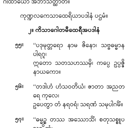
ဂါထာယော အဘာသိတ္ထာတိ။
ကုဏ္ဍလကေသာထေရိယာပဒါနံ ပဌမံ။
၂။ ကိသာဂေါတမီထေရီအပဒါနံ
။
‘‘ပဒုမုတ္တရော နာမ ဇိနော၊ သဗ္ဗဓမ္မာန
၅၅
ပါရဂူ၊
ဣတော သတသဟဿမှိ၊ ကပ္ပေ ဥပ္ပဇ္ဇိ
နာယကော။
။
‘‘တဒါဟံ
ဟံသဝတိယံ၊ ဇာတာ အညတ
၅၆
ရေ ကုလေ၊
ဥပေတွာ တံ နရဝရံ၊ သရဏံ သမုပါဂမိံ။
။
‘‘ဓမ္မဉ္စ တဿ အဿောသိံ၊ စတုသစ္စူပ
၅၇