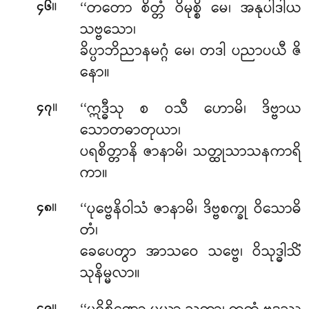
။
‘‘တတော စိတ္တံ ဝိမုစ္စိ မေ၊ အနုပါဒါယ
၄၆
သဗ္ဗသော၊
ခိပ္ပာဘိညာနမဂ္ဂံ မေ၊ တဒါ ပညာပယီ ဇိ
နော။
။
‘‘ဣဒ္ဓီသု စ ဝသီ ဟောမိ၊ ဒိဗ္ဗာယ
၄၇
သောတဓာတုယာ၊
ပရစိတ္တာနိ ဇာနာမိ၊ သတ္ထုသာသနကာရိ
ကာ။
။
‘‘ပုဗ္ဗေနိဝါသံ ဇာနာမိ၊ ဒိဗ္ဗစက္ခု ဝိသောဓိ
၄၈
တံ၊
ခေပေတွာ အာသဝေ သဗ္ဗေ၊ ဝိသုဒ္ဓါသိံ
သုနိမ္မလာ။
။
၄၉