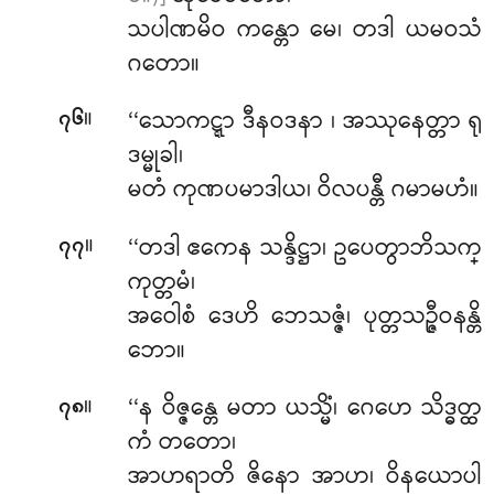
သပါဏမိဝ ကန္တော မေ၊ တဒါ ယမဝသံ
ဂတော။
။
‘‘သောကဋ္ဋာ
ဒီနဝဒနာ
၊ အဿုနေတ္တာ ရု
၇၆
ဒမ္မုခါ၊
မတံ ကုဏပမာဒါယ၊ ဝိလပန္တီ ဂမာမဟံ။
။
‘‘တဒါ ဧကေန သန္ဒိဋ္ဌာ၊ ဥပေတွာဘိသက္
၇၇
ကုတ္တမံ၊
အဝေါစံ ဒေဟိ ဘေသဇ္ဇံ၊ ပုတ္တသဉ္ဇီဝနန္တိ
ဘော။
။
‘‘န ဝိဇ္ဇန္တေ မတာ ယသ္မိံ၊ ဂေဟေ သိဒ္ဓတ္ထ
၇၈
ကံ တတော၊
အာဟရာတိ ဇိနော အာဟ၊ ဝိနယောပါ