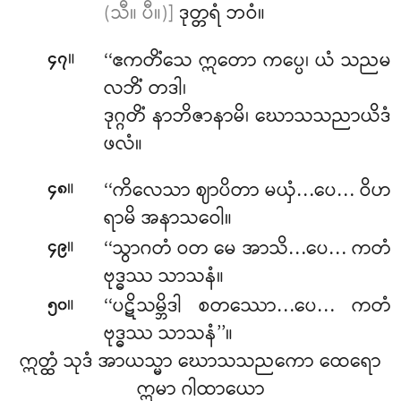
(သီ။ ပီ။)]
ဒုတ္တရံ ဘဝံ။
။
‘‘ဧကတိံသေ ဣတော ကပ္ပေ၊ ယံ သညမ
၄၇
လဘိံ တဒါ၊
ဒုဂ္ဂတိံ နာဘိဇာနာမိ၊ ဃောသသညာယိဒံ
ဖလံ။
။
‘‘ကိလေသာ ဈာပိတာ မယှံ…ပေ… ဝိဟ
၄၈
ရာမိ အနာသဝေါ။
။
‘‘သွာဂတံ ဝတ မေ အာသိ…ပေ… ကတံ
၄၉
ဗုဒ္ဓဿ သာသနံ။
။
‘‘ပဋိသမ္ဘိဒါ စတဿော…ပေ… ကတံ
၅၀
ဗုဒ္ဓဿ သာသနံ’’။
ဣတ္ထံ သုဒံ အာယသ္မာ ဃောသသညကော ထေရော
ဣမာ ဂါထာယော