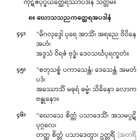
ကုဋဇပုပ္ဖိယတ္ထေရဿာပဒါနံ သတ္တမံ။
၈။ ဃောသသညကတ္ထေရအပဒါနံ
။
‘‘မိဂလုဒ္ဒေါ
ပုရေ အာသိံ၊ အရညေ ဝိပိနေ
၄၄
အဟံ၊
အဒ္ဒသံ ဝိရဇံ ဗုဒ္ဓံ၊ ဒေဝသင်္ဃပုရက္ခတံ။
။
‘‘စတုသစ္စံ ပကာသေန္တံ၊ ဒေသေန္တံ အမတံ
၄၅
ပဒံ၊
အဿောသိံ မဓုရံ ဓမ္မံ၊ သိခိနော လောက
ဗန္ဓုနော။
။
‘‘ဃောသေ စိတ္တံ ပသာဒေသိံ၊ အသမပ္ပဋိ
၄၆
ပုဂ္ဂလေ၊
တတ္ထ စိတ္တံ ပသာဒေတွာ၊ ဥတ္တရိံ
[အတရိံ