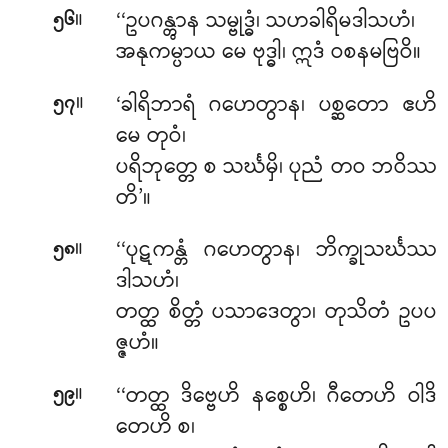
။
‘‘ဥပဂန္တွာန သမ္ဗုဒ္ဓံ၊ သဟခါရိမဒါသဟံ၊
၅၆
အနုကမ္ပာယ မေ ဗုဒ္ဓါ၊ ဣဒံ ဝစနမဗြဝိ။
။
‘ခါရိဘာရံ ဂဟေတွာန၊ ပစ္ဆတော ဧဟိ
၅၇
မေ တုဝံ၊
ပရိဘုတ္တေ စ သင်္ဃမှိ၊ ပုညံ တဝ ဘဝိဿ
တိ’။
။
‘‘ပုဋကန္တံ ဂဟေတွာန၊ ဘိက္ခုသင်္ဃဿ
၅၈
ဒါသဟံ၊
တတ္ထ စိတ္တံ ပသာဒေတွာ၊ တုသိတံ ဥပပ
ဇ္ဇဟံ။
။
‘‘တတ္ထ ဒိဗ္ဗေဟိ နစ္စေဟိ၊ ဂီတေဟိ ဝါဒိ
၅၉
တေဟိ စ၊