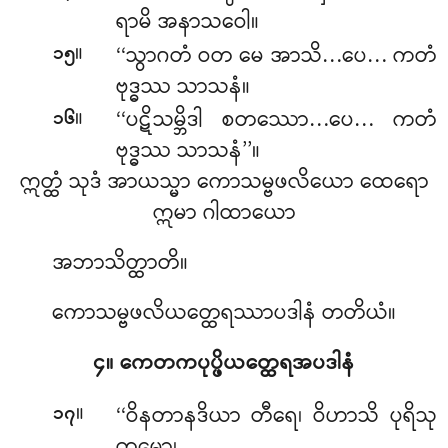
ရာမိ အနာသဝေါ။
။
‘‘သွာဂတံ ဝတ မေ အာသိ…ပေ… ကတံ
၁၅
ဗုဒ္ဓဿ သာသနံ။
။
‘‘ပဋိသမ္ဘိဒါ စတဿော…ပေ… ကတံ
၁၆
ဗုဒ္ဓဿ သာသနံ’’။
ဣတ္ထံ သုဒံ အာယသ္မာ ကောသမ္ဗဖလိယော ထေရော
ဣမာ ဂါထာယော
အဘာသိတ္ထာတိ။
ကောသမ္ဗဖလိယတ္ထေရဿာပဒါနံ တတိယံ။
၄။ ကေတကပုပ္ဖိယတ္ထေရအပဒါနံ
။
‘‘ဝိနတာနဒိယာ တီရေ၊ ဝိဟာသိ ပုရိသု
၁၇
တ္တမော၊