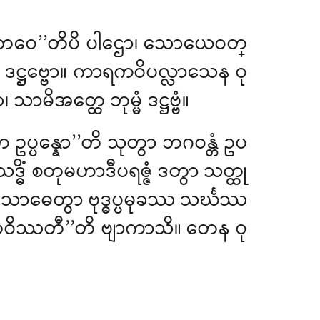
 ဘဝါဘဝေ’’တိပိ ပါဌော၊ သောယေဝတ္
ဌဗ္ဗော။ ကာရကဝိပလ္လာသေန ဝု
သာမိအတ္ထေ ဘုမ္မံ ဒဋ္ဌဗ္ဗံ။
ဥပ္ပန္နော’’တိ သုတွာ ဘဂဝန္တံ ဥပ
္ဓိံ စတုမဟာဒီပရဇ္ဇံ ဒတွာ သတ္ထု
စံ သာဓေတွာ ဗုဒ္ဓပ္ပမုခဿ သင်္ဃဿ
ါ ဘဝိဿတီ’’တိ ဗျာကာသိ။ တေန ဝု