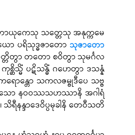
ိတာယုကေသု သတ္တေသု အနုက္ကမေ
ာ ပရိသုဒ္ဓဇာတော
သုဇာတော
တ္တိတွာ တတော စဝိတွာ သုမင်္ဂလ
မိံ ပဋိသန္ဓိံ ဂဟေတွာ ဒသန္နံ
 ကရောန္တော
သကလဇမ္ဗုဒီပေ သဗ္ဗ
သု။ သော နဝဝဿသဟဿာနိ အဂါရံ
ရီနန္ဒာဒေဝိပ္ပမုခါနိ တေဝီသတိ