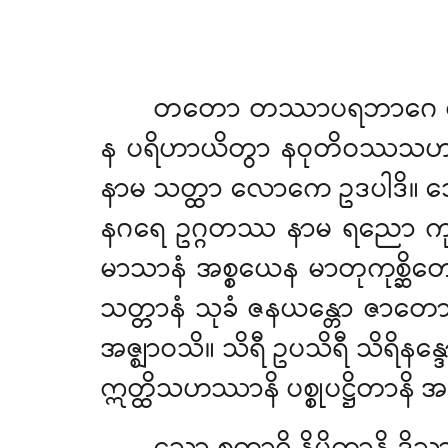
တတော
တဿာပရဘာဂေ တသ္မ
န ပရိဟာယိတွာ နဝုတိဝဿသ
နာမ သတ္ထာ လောကေ ဥဒပါဒိ။ သော
နဂရေ ဥဂ္ဂတဿ နာမ ရညော ကုလေ 
မာသာနံ အစ္စယေန မာတုကုစ္ဆိတ
သတ္တာနံ သုခံ ဇနယန္တော ဇ
အဇ္ဈာဝသိ။ သိရီ ဥပသိရီ သိရိန
ဣတ္ထိသဟဿာနိ ပစ္စုပဋ္ဌိတာနိ 