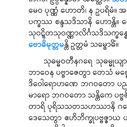
မေဝ ပုဏ္ဏံ ဟောတိ၊ န ဥပရိမံ။
ပက္ခဿ စန္ဒသဒိသာနိ ဟောန္တိ။ 
သုဝဋ္ဋိတသုဝဏ္ဏာလိင်္ဂသဒိသက္ခန
ဗောဓိမုတ္တမ
န္တိ ဥတ္တမံ သမ္ဗောဓိံ။
သုဓမ္မဝတီနဂရေ သုဓမ္မု
ဘာဝေန ပဗ္ဗာဇေတွာ တေသံ မဇ္ဈေ
ဒိဝေါရောဟဏေ ဘဂဝတော ပည
မာရော ဘဂဝတော သန္တိကေ ပဗ္ဗဇိ
တာရိ ပုရိသသတသဟဿာနိ ဂဟ
ဒေသေတွာ ဧဟိဘိက္ခုပဗ္ဗဇ္ဇာယ ပ