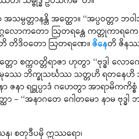
သမ္ဗုဒ္ဓံ ဥပသင်္ကမီ’’တိ။
ေ အသမ္ပတ္တာနန္တိ အတ္ထော။ ‘‘အပ္ပဝတ္တာ
ဂ္ဂလောကတော ဩတရန္တေ ကတ္တုကာရကေ ဒဋ္
တိ တိဒိဝတော ဩတရဏေ။
ဇိနေ
တိ ဇိနဿ၊ 
ော စက္ကဝတ္တိရာဇာ ဟုတွာ ‘‘ဗုဒ္ဓါ လောကေ 
ဓပ္ပမုခဿ ဘိက္ခုသင်္ဃဿ သတ္တဟိ ရတနေဟိ သဒ
နော
ဇနာ ရဋ္ဌုပ္ပာဒံ ဂဟေတွာ အာရာမိကကိစ္
ံ သတ္ထာ – ‘‘အနာဂတေ ဂေါတမော နာမ ဗုဒ္ဓ
န၊ စတုဒီပမှိ ဣဿရော၊