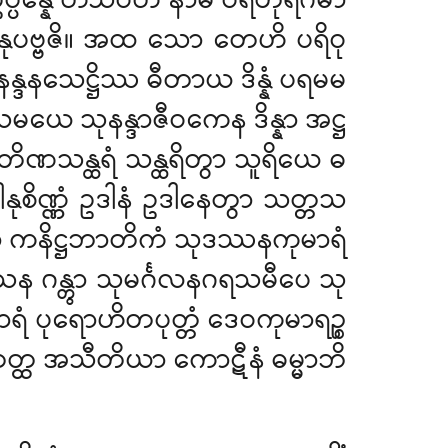
ပ္ပန္နေ ဟံသဝဟံ နာမ ဝရတုရင်္ဂမာ
ိ အနုပဗ္ဗဇိ။ အထ သော တေဟိ ပရိဝု
္ဒနသေဋ္ဌိဿ ဓီတာယ ဒိန္နံ ပရမမ
မယေ သုနန္ဒာဇီဝကေန ဒိန္နာ အဋ္ဌ
 တိဏသန္ထရံ သန္ထရိတွာ သူရိယေ ဓ
ါနုစိဏ္ဏံ ဥဒါနံ ဥဒါနေတွာ သတ္တသ
ာ ကနိဋ္ဌဘာတိကံ သုဒဿနကုမာရံ
န ဂန္တွာ သုမင်္ဂလနဂရသမီပေ သု
ပုရောဟိတပုတ္တံ ဒေဝကုမာရဉ္စ
 တတ္ထ အသီတိယာ ကောဋီနံ ဓမ္မာဘိ