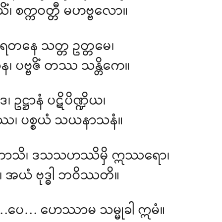
ံ၊ စက္ကဝတ္တီ မဟဗ္ဗလော။
ံ ရတနေ သတ္တ ဥတ္တမေ၊
ာန၊ ပဗ္ဗဇိံ တဿ သန္တိကေ။
 ဥဋ္ဌာနံ ပဋိပိဏ္ဍိယ၊
်္ဃဿ၊ ပစ္စယံ သယနာသနံ။
 ဗျာကာသိ၊ ဒသသဟဿိမှိ ဣဿရော၊
 အယံ ဗုဒ္ဓါ ဘဝိဿတိ။
န…ပေ… ဟေဿာမ သမ္မုခါ ဣမံ။