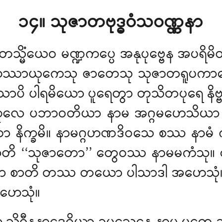
၁၄။ သုဇာတဗုဒ္ဓဝံသဝဏ္ဏနာ
ိံယေဝ မဏ္ဍကပ္ပေ အနုပုဗ္ဗေန အပရိမ
ဟဿာယုကေသု ဇာတေသု သုဇာတရူပကာယေ
ပိ ပါရမိယော ပူရေတွာ တုသိတပုရေ နိဗ္ဗ
ပဘာဝတိယာ နာမ အဂ္ဂမဟေသိယာ ကုစ္ဆိသ္
ော နိက္ခမိ။ နာမဂ္ဂဟဏဒိဝသေ စဿ နာမံ
ာတောတိ ‘‘သုဇာတော’’ တွေဝဿ နာမမကံ
န္ဒော စာတိ တဿ တယော ပါသာဒါ အဟေသုံ။ သိ
အဟေသုံ။