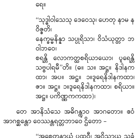
ရေ။
‘‘သုဒ္ဓါဝါသေသု ဒေဝေသု၊ ဟေတု နာမ န
ဝိဇ္ဇတိ၊
နေက္ခမ္မနိန္နာ သပ္ပုရိသာ၊ ဝိသံယုတ္တာ ဘ
ဝါဘဝေ၊
စရန္တိ လောကတ္ထစရိယာယော၊ ပူရေန္တိ
သဗ္ဗပါရမီ’’တိ။ (ဓ။ သ။ အဋ္ဌ။ နိဒါနက
ထာ၊ အပ။ အဋ္ဌ။ ၁။ဒူရေနိဒါနကထာ၊
ဇာ။ အဋ္ဌ။ ၁။ဒူရေနိဒါနကထာ၊ စရိယာ။
အဋ္ဌ။ ပကိဏ္ဏကကထာ)၊
တေ
အာနိသံသေ အဓိဂန္တွာဝ အာဂတော။ ဧဝံ
အာဂစ္ဆန္တော ဝေဿန္တရတ္တဘာဝေ ဌိတော –
‘‘အစေတနာယံ ပထဝီ၊ အဝိညာယ သုခံ