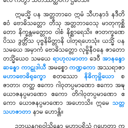
လေ ကတွာ သဟဿတ္ထဝိကံ ဌပေသိ။
ဣမသ္မိံ ပန အတ္တဘာဝေ ဣမံ သီဟနာဒံ နဒီတိ
ဧဝံ ဗောဓိသတ္တော တီသု အတ္တဘာဝေသု မာတုကုစ္ဆိ
တော နိက္ခန္တမတ္တောဝ ဝါစံ နိစ္ဆာရေသိ။ ဇာတက္ခဏေ
ပိဿ ဒွတ္တိံသ ပုဗ္ဗနိမိတ္တာနိ ပါတုရဟေသုံ။ ယသ္မိံ ပန
သမယေ အမှာကံ ဗောဓိသတ္တော လုမ္ဗိနီဝနေ ဇာတော
တသ္မိံယေဝ သမယေ
ရာဟုလမာတာ
ဒေဝီ
အာနန္ဒော
ဆန္နော ကာဠုဒါယီ
အမစ္စော
ကဏ္ဍကော
အဿရာဇာ
မဟာဗောဓိရုက္ခော
စတဿော
နိဓိကုမ္ဘိယော
စ
ဇာတာ၊ တတ္ထ ဧကော ဂါဝုတပ္ပမာဏော ဧကော အဍ္ဎ
ယောဇနပ္ပမာဏော ဧကော တိဂါဝုတပ္ပမာဏော ဧ
ကော ယောဇနပ္ပမာဏော အဟောသိ။ ဣမေ
သတ္တ
သဟဇာတာ
နာမ ဟောန္တိ။
ဥဘယနဂရဝါသိနော မဟာပုရိသံ ဂဟေတွာ က