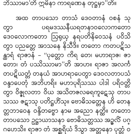
ဘိဿာမာ’တိ ဣမိနာ ကာရဏေန တုဋ္ဌမှာ’’တိ။
အထ တာပသော တာသံ ဒေဝတာနံ ဝစနံ သု
တွာ ပရမဒဿနီယရတနာဝလောကတော
ဒေဝလောကတော ဩရုယှ နရပတိနိဝေသနံ ပဝိသိ
တွာ ပညတ္တေ
အာသနေ နိသီဒိ။ တတော ကတပဋိသ
န္ထာရံ ရာဇာနံ – ‘‘ပုတ္တော ကိရ တေ၊ မဟာရာဇ၊ ဇာ
တော၊ တံ ပဿိဿာမာ’’တိ အာဟ။ ရာဇာ အလင်္က
တပဋိယတ္တံ တနယံ အာဟရာပေတွာ ဒေဝလတာပသံ
ဝန္ဒာပေတုံ အဘိဟရိ။ မဟာပုရိသဿ ပါဒါ ပရိဝတ္တိ
တွာ ဝိဇ္ဇုလတာ ဝိယ အသိတဇလဓရကူဋေသု တာပ
သဿ ဇဋာသု ပတိဋ္ဌဟိံသု။ ဗောဓိသတ္တေန ဟိ တေန
တ္တဘာဝေန ဝန္ဒိတဗ္ဗော နာမ အညော နတ္ထိ။ တတော
တာပသော ဥဋ္ဌာယာသနာ ဗောဓိသတ္တဿ အဉ္ဇလိံ ပဂ္
ဂဟေသိ။ ရာဇာ တံ အစ္ဆရိယံ ဒိသွာ အတ္တနော ပုတ္တံ ဝ