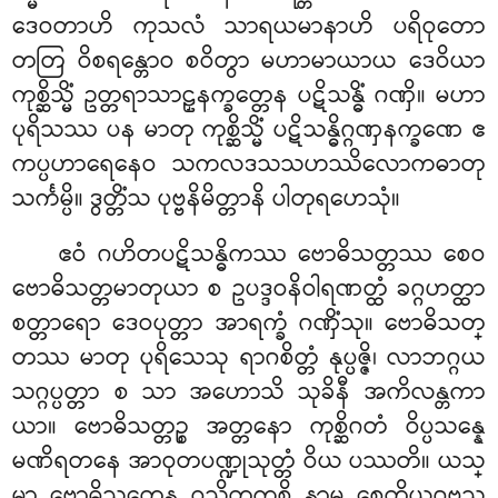
ဒေဝတာဟိ ကုသလံ သာရယမာနာဟိ ပရိဝုတော
တတြ ဝိစရန္တောဝ စဝိတွာ မဟာမာယာယ ဒေဝိယာ
ကုစ္ဆိသ္မိံ ဥတ္တရာသာဠှနက္ခတ္တေန ပဋိသန္ဓိံ ဂဏှိ။ မဟာ
ပုရိသဿ ပန မာတု ကုစ္ဆိသ္မိံ ပဋိသန္ဓိဂ္ဂဏှနက္ခဏေ ဧ
ကပ္ပဟာရေနေဝ သကလဒသသဟဿိလောကဓာတု
သင်္ကမ္ပိ။ ဒွတ္တိံသ ပုဗ္ဗနိမိတ္တာနိ ပါတုရဟေသုံ။
ဧဝံ ဂဟိတပဋိသန္ဓိကဿ ဗောဓိသတ္တဿ စေဝ
ဗောဓိသတ္တမာတုယာ စ ဥပဒ္ဒဝနိဝါရဏတ္ထံ ခဂ္ဂဟတ္ထာ
စတ္တာရော ဒေဝပုတ္တာ အာရက္ခံ ဂဏှိံသု။ ဗောဓိသတ္
တဿ မာတု ပုရိသေသု ရာဂစိတ္တံ နုပ္ပဇ္ဇိ၊ လာဘဂ္ဂယ
သဂ္ဂပ္ပတ္တာ စ သာ အဟောသိ သုခိနီ အကိလန္တကာ
ယာ။ ဗောဓိသတ္တဉ္စ အတ္တနော ကုစ္ဆိဂတံ ဝိပ္ပသန္နေ
မဏိရတနေ အာဝုတပဏ္ဍုသုတ္တံ ဝိယ ပဿတိ။ ယသ္
မာ ဗောဓိသတ္တေန ဝသိတကုစ္ဆိ နာမ စေတိယဂဗ္ဘသ