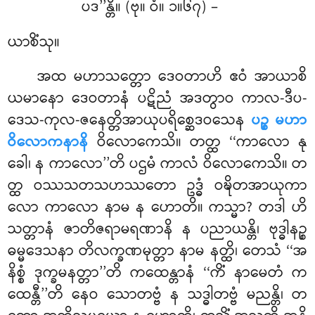
ပဒ’’န္တိ။ (ဗု။ ဝံ။ ၁။၆၇) –
ယာစိံသု။
အထ မဟာသတ္တော ဒေဝတာဟိ ဧဝံ အာယာစိ
ယမာနော ဒေဝတာနံ ပဋိညံ အဒတွာဝ ကာလ-ဒီပ-
ဒေသ-ကုလ-ဇနေတ္တိအာယုပရိစ္ဆေဒဝသေန
ပဉ္စ မဟာ
ဝိလောကနာနိ
ဝိလောကေသိ။ တတ္ထ ‘‘ကာလော နု
ခေါ၊ န ကာလော’’တိ ပဌမံ ကာလံ ဝိလောကေသိ။ တ
တ္ထ ဝဿသတသဟဿတော ဥဒ္ဓံ ဝဍ္ဎိတအာယုကာ
လော ကာလော နာမ န ဟောတိ။ ကသ္မာ? တဒါ ဟိ
သတ္တာနံ ဇာတိဇရာမရဏာနိ န ပညာယန္တိ၊ ဗုဒ္ဓါနဉ္စ
ဓမ္မဒေသနာ တိလက္ခဏမုတ္တာ နာမ နတ္ထိ၊ တေသံ ‘‘အ
နိစ္စံ ဒုက္ခမနတ္တာ’’တိ ကထေန္တာနံ ‘‘ကိံ နာမေတံ က
ထေန္တီ’’တိ နေဝ သောတဗ္ဗံ န သဒ္ဓါတဗ္ဗံ မညန္တိ၊ တ