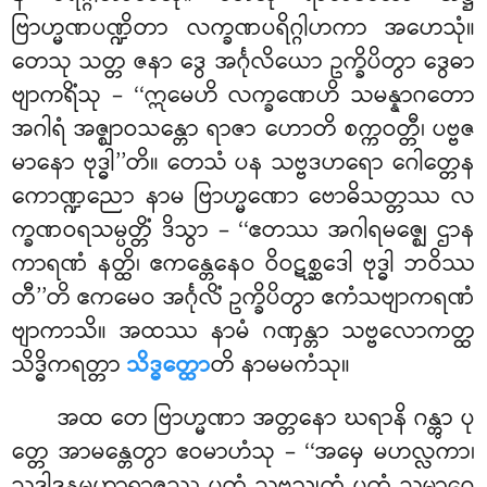
ဗြာဟ္မဏပဏ္ဍိတာ လက္ခဏပရိဂ္ဂါဟကာ အဟေသုံ။
တေသု သတ္တ ဇနာ ဒွေ အင်္ဂုလိယော ဥက္ခိပိတွာ
ဒွေဓာ
ဗျာကရိံသု – ‘‘ဣမေဟိ လက္ခဏေဟိ သမန္နာဂတော
အဂါရံ အဇ္ဈာဝသန္တော ရာဇာ ဟောတိ စက္ကဝတ္တီ၊ ပဗ္ဗဇ
မာနော ဗုဒ္ဓါ’’တိ။ တေသံ ပန သဗ္ဗဒဟရော ဂေါတ္တေန
ကောဏ္ဍညော နာမ ဗြာဟ္မဏော ဗောဓိသတ္တဿ လ
က္ခဏဝရသမ္ပတ္တိံ ဒိသွာ – ‘‘ဧတဿ အဂါရမဇ္ဈေ ဌာန
ကာရဏံ နတ္ထိ၊ ဧကန္တေနေဝ ဝိဝဋစ္ဆဒေါ ဗုဒ္ဓါ ဘဝိဿ
တီ’’တိ ဧကမေဝ အင်္ဂုလိံ ဥက္ခိပိတွာ ဧကံသဗျာကရဏံ
ဗျာကာသိ။ အထဿ နာမံ ဂဏှန္တာ သဗ္ဗလောကတ္ထ
သိဒ္ဓိကရတ္တာ
သိဒ္ဓတ္ထော
တိ နာမမကံသု။
အထ တေ ဗြာဟ္မဏာ အတ္တနော ဃရာနိ ဂန္တွာ ပု
တ္တေ အာမန္တေတွာ ဧဝမာဟံသု – ‘‘အမှေ မဟလ္လကာ၊