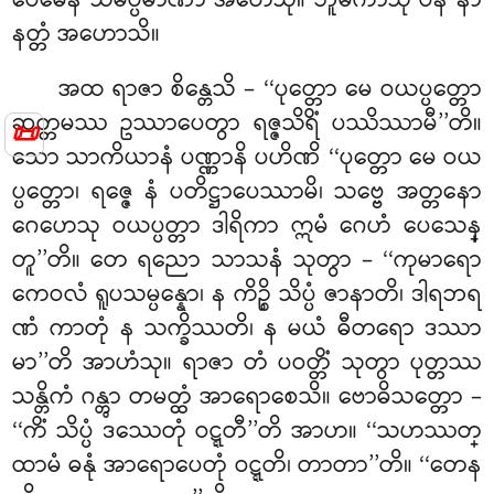
ဗေဓေန သမပ္ပမာဏာ အဟေသုံ။ ဘူမိကာသု ပန နာ
နတ္တံ အဟောသိ။
အထ ရာဇာ စိန္တေသိ – ‘‘ပုတ္တော မေ ဝယပ္ပတ္တော
ဆတ္တမဿ ဥဿာပေတွာ ရဇ္ဇသိရိံ ပဿိဿာမီ’’တိ။
📜
သော သာကိယာနံ ပဏ္ဏာနိ ပဟိဏိ ‘‘ပုတ္တော မေ ဝယ
ပ္ပတ္တော၊ ရဇ္ဇေ နံ ပတိဋ္ဌာပေဿာမိ၊ သဗ္ဗေ အတ္တနော
ဂေဟေသု ဝယပ္ပတ္တာ ဒါရိကာ ဣမံ ဂေဟံ ပေသေန္
တူ’’တိ။ တေ ရညော သာသနံ သုတွာ – ‘‘ကုမာရော
ကေဝလံ ရူပသမ္ပန္နော၊ န ကိဉ္စိ သိပ္ပံ ဇာနာတိ၊ ဒါရဘရ
ဏံ ကာတုံ န သက္ခိဿတိ၊ န မယံ ဓီတရော ဒဿာ
မာ’’တိ အာဟံသု။ ရာဇာ တံ ပဝတ္တိံ သုတွာ ပုတ္တဿ
သန္တိကံ ဂန္တွာ တမတ္ထံ အာရောစေသိ။ ဗောဓိသတ္တော –
‘‘ကိံ သိပ္ပံ ဒဿေတုံ ဝဋ္ဋတီ’’တိ အာဟ။ ‘‘သဟဿတ္
ထာမံ ဓနုံ အာရောပေတုံ ဝဋ္ဋတိ၊ တာတာ’’တိ။ ‘‘တေန