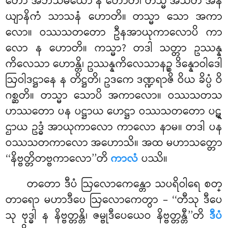
တော အဘိသမယော န ဟောတိ၊ တသ္မိံ အသတိ အနိ
ယျာနိကံ သာသနံ ဟောတိ။ တသ္မာ သော အကာ
လော။ ဝဿသတတော ဦနအာယုကာလောပိ ကာ
လော န ဟောတိ။ ကသ္မာ? တဒါ သတ္တာ ဥဿန္န
ကိလေသာ ဟောန္တိ၊ ဥဿန္နကိလေသာနဉ္စ ဒိန္နောဝါဒေါ
ဩဝါဒဋ္ဌာနေ န တိဋ္ဌတိ၊ ဥဒကေ ဒဏ္ဍရာဇိ ဝိယ ခိပ္ပံ ဝိ
ဂစ္ဆတိ။ တသ္မာ သောပိ အကာလော။ ဝဿသတသ
ဟဿတော ပန ပဋ္ဌာယ ဟေဋ္ဌာ ဝဿသတတော ပဋ္
ဌာယ ဥဒ္ဓံ အာယုကာလော ကာလော နာမ။ တဒါ ပန
ဝဿသတကာလော အဟောသိ။ အထ မဟာသတ္တော
‘‘နိဗ္ဗတ္တိတဗ္ဗကာလော’’တိ
ကာလံ
ပဿိ။
တတော ဒီပံ ဩလောကေန္တော သပရိဝါရေ စတ္
တာရော မဟာဒီပေ ဩလောကေတွာ – ‘‘တီသု ဒီပေ
သု ဗုဒ္ဓါ န နိဗ္ဗတ္တန္တိ၊ ဇမ္ဗုဒီပေယေဝ နိဗ္ဗတ္တန္တီ’’တိ
ဒီပံ