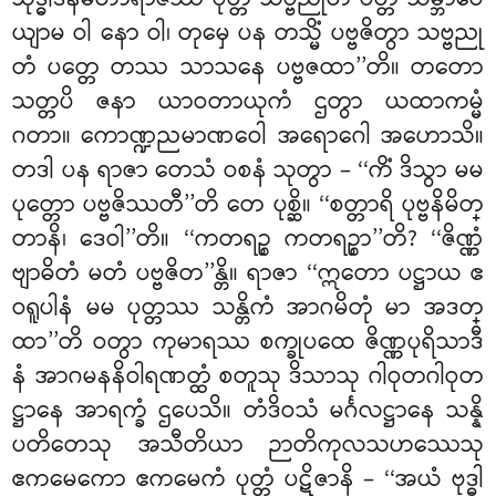
သုဒ္ဓါဒနမဟာရာဇဿ ပုတ္တံ သဗ္ဗညုတံ ပတ္တံ သမ္ဘာဝေ
ယျာမ ဝါ နော ဝါ၊ တုမှေ ပန တသ္မိံ ပဗ္ဗဇိတွာ သဗ္ဗညု
တံ ပတ္တေ တဿ သာသနေ ပဗ္ဗဇထာ’’တိ။ တတော
သတ္တပိ ဇနာ ယာဝတာယုကံ ဌတွာ ယထာကမ္မံ
ဂတာ။ ကောဏ္ဍညမာဏဝေါ အရောဂေါ အဟောသိ။
တဒါ ပန ရာဇာ တေသံ ဝစနံ သုတွာ – ‘‘ကိံ ဒိသွာ မမ
ပုတ္တော ပဗ္ဗဇိဿတီ’’တိ တေ ပုစ္ဆိ။ ‘‘စတ္တာရိ ပုဗ္ဗနိမိတ္
တာနိ၊ ဒေဝါ’’တိ။ ‘‘ကတရဉ္စ ကတရဉ္စာ’’တိ? ‘‘ဇိဏ္ဏံ
ဗျာဓိတံ မတံ ပဗ္ဗဇိတ’’န္တိ။ ရာဇာ ‘‘ဣတော ပဋ္ဌာယ ဧ
ဝရူပါနံ မမ ပုတ္တဿ သန္တိကံ အာဂမိတုံ မာ အဒတ္
ထာ’’တိ ဝတွာ ကုမာရဿ စက္ခုပထေ ဇိဏ္ဏပုရိသာဒီ
နံ အာဂမနနိဝါရဏတ္ထံ စတူသု ဒိသာသု ဂါဝုတဂါဝုတ
ဋ္ဌာနေ အာရက္ခံ ဌပေသိ။ တံဒိဝသံ မင်္ဂလဋ္ဌာနေ သန္နိ
ပတိတေသု အသီတိယာ ဉာတိကုလသဟဿေသု
ဧကမေကော ဧကမေကံ ပုတ္တံ ပဋိဇာနိ – ‘‘အယံ ဗုဒ္ဓါ