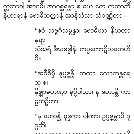
တ္တဘာဝါ အာဂမိ၊ အာဂစ္ဆန္တော စ ယေ တေ ကတာဘိ
နီဟာရာနံ ဗောဓိသတ္တာနံ အာနိသံသာ သံဝဏ္ဏိတာ –
‘‘ဧဝံ သဗ္ဗင်္ဂသမ္ပန္နာ၊ ဗောဓိယာ နိယတာ
နရာ၊
သံသရံ ဒီဃမဒ္ဓါနံ၊ ကပ္ပကောဋိသတေဟိ
ပိ။
‘‘အဝီစိမှိ
နုပ္ပဇ္ဇန္တိ၊ တထာ လောကန္တရေ
သု စ၊
နိဇ္ဈာမတဏှာ ခုပ္ပိပါသာ၊ န ဟောန္တိ ကာ
ဠကဉ္ဇိကာ။
‘‘န ဟောန္တိ ခုဒ္ဒကာ ပါဏာ၊ ဥပ္ပဇ္ဇန္တာပိ ဒု
ဂ္ဂတိံ၊