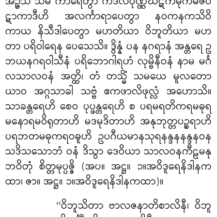
အဉ္ဇသံ သမံ ကာရေတွာ ကဒလိပုဏ္ဏဃဋကမုကဓဇပ
ဋာကာဒီဟိ အလင်္ကာရာပေတွာ နဝကနကသိဝိ
ကာယ နိသီဒါပေတွာ မဟတိယာ ဝိဘူတိယာ မဟ
တာ ပရိဝါရေန ပေသေသိ။ ဒွိန္နံ ပန နဂရာနံ အန္တရေ ဥ
ဘယနဂရဝါသီနံ ပရိဘောဂါရဟံ လုမ္ဗိနီဝနံ နာမ မင်္ဂ
လသာလဝနံ အတ္ထိ၊ တံ တသ္မိံ သမယေ မူလတော
ယာဝ အဂ္ဂသာခါ သဗ္ဗံ ဧကဖာလိဖုလ္လံ အဟောသိ။
သာခန္တရေဟိ စေဝ ပုပ္ဖန္တရေဟိ စ ပရမရတိကရမဓုရ
မနောရမဝိရုတာဟိ
မဒမုဒိတာဟိ အနုဘုတ္တပဉ္စရာဟိ
ပရဘတမဓုကရဝဓူဟိ ဥပဂီယမာနသုရနန္ဒနနန္ဒနဝန
သဒိသသောဘံ ဝနံ ဒိသွာ ဒေဝိယာ သာလဝနကီဠမနု
ဘဝိတုံ စိတ္တမုပ္ပဇ္ဇိ (အပ။ အဋ္ဌ။ ၁။အဝိဒူရေနိဒါနက
ထာ၊ ဇာ။ အဋ္ဌ။ ၁။အဝိဒူရေနိဒါနကထာ)။
‘‘ဝိဘူသိတာ ဗာလဇနာတိစာလိနီ၊ ဝိဘူ