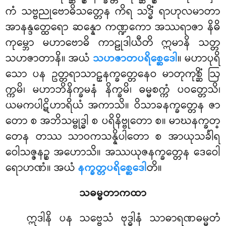
ကံ သဗ္ဗညုဗောဓိသတ္တေန ကိရ သဒ္ဓိံ ရာဟုလမာတာ
အာနန္ဒတ္ထေရော ဆန္နော ကဏ္ဍကော အဿရာဇာ နိဓိ
ကုမ္ဘော မဟာဗောဓိ ကာဠုဒါယီတိ ဣမာနိ သတ္တ
သဟဇာတာနိ။ အယံ
သဟဇာတပရိစ္ဆေဒေါ
။ မဟာပုရိ
သော
ပန ဥတ္တရာသာဠှနက္ခတ္တေနေဝ မာတုကုစ္ဆိံ ဩ
က္ကမိ၊ မဟာဘိနိက္ခမနံ နိက္ခမိ၊ ဓမ္မစက္ကံ ပဝတ္တေသိ၊
ယမကပါဋိဟာရိယံ အကာသိ။ ဝိသာခနက္ခတ္တေန ဇာ
တော စ အဘိသမ္ဗုဒ္ဓါ စ ပရိနိဗ္ဗုတော စ။ မာဃနက္ခတ္
တေန တဿ သာဝကသန္နိပါတော စ အာယုသင်္ခါရ
ဝေါသဇ္ဇနဉ္စ အဟောသိ။ အဿယုဇနက္ခတ္တေန ဒေဝေါ
ရောဟဏံ။ အယံ
နက္ခတ္တပရိစ္ဆေဒေါ
တိ။
သဓမ္မတာကထာ
ဣဒါနိ ပန သဗ္ဗေသံ ဗုဒ္ဓါနံ သာဓာရဏဓမ္မတံ