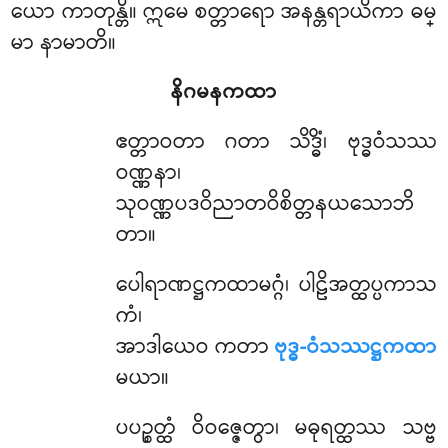
ယော ကာတုန္တိ။ ဣမေ စတ္တာရော အနန္တရာယိကာ ဓမ္
မာ နာမာတိ။
နိဂမနကထာ
ဧတ္တာဝတာ
ဂတာ သိဒ္ဓိံ၊ ဗုဒ္ဓဝံသဿ
ဝဏ္ဏနာ၊
သုဝဏ္ဏပဒဝိညာတဝိစိတ္တနယသောဘိ
တာ။
ပေါရာဏဋ္ဌကထာမဂ္ဂံ၊ ပါဠိအတ္ထပ္ပကာသ
ကံ၊
အာဒါယေဝ ကတာ
ဗုဒ္ဓ-ဝံသဿဋ္ဌကထာ
မယာ။
ပပဉ္စတ္ထံ ဝိဝဇ္ဇေတွာ၊ မဓုရတ္ထဿ သဗ္ဗ