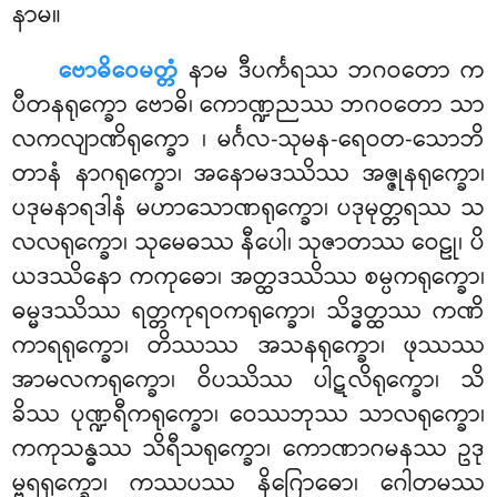
နာမ။
ဗောဓိဝေမတ္တံ
နာမ ဒီပင်္ကရဿ ဘဂဝတော က
ပီတနရုက္ခော ဗောဓိ၊ ကောဏ္ဍညဿ ဘဂဝတော သာ
လကလျာဏိရုက္ခော
၊ မင်္ဂလ-သုမန-ရေဝတ-သောဘိ
တာနံ နာဂရုက္ခော၊ အနောမဒဿိဿ အဇ္ဇုနရုက္ခော၊
ပဒုမနာရဒါနံ မဟာသောဏရုက္ခော၊ ပဒုမုတ္တရဿ သ
လလရုက္ခော၊ သုမေဓဿ နီပေါ၊ သုဇာတဿ ဝေဠု၊ ပိ
ယဒဿိနော ကကုဓော၊ အတ္ထဒဿိဿ စမ္ပကရုက္ခော၊
ဓမ္မဒဿိဿ ရတ္တကုရဝကရုက္ခော၊ သိဒ္ဓတ္ထဿ ကဏိ
ကာရရုက္ခော၊ တိဿဿ အသနရုက္ခော၊ ဖုဿဿ
အာမလကရုက္ခော၊ ဝိပဿိဿ ပါဋလိရုက္ခော၊ သိ
ခိဿ ပုဏ္ဍရီကရုက္ခော၊ ဝေဿဘုဿ သာလရုက္ခော၊
ကကုသန္ဓဿ သိရီသရုက္ခော၊ ကောဏာဂမနဿ ဥဒု
မ္ဗရရုက္ခော၊ ကဿပဿ နိဂြောဓော၊ ဂေါတမဿ