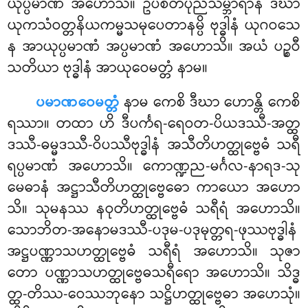
ယုပ္ပမာဏံ အဟောသိ။ ဥပစိတပုညသမ္ဘာရာနံ ဒီဃာ
ယုကသံဝတ္တနိယကမ္မသမုပေတာနမ္ပိ ဗုဒ္ဓါနံ ယုဂဝသေ
န အာယုပ္ပမာဏံ အပ္ပမာဏံ အဟောသိ။ အယံ ပဉ္စဝီ
သတိယာ ဗုဒ္ဓါနံ အာယုဝေမတ္တံ နာမ။
ပမာဏဝေမတ္တံ
နာမ ကေစိ ဒီဃာ ဟောန္တိ ကေစိ
ရဿာ။ တထာ ဟိ ဒီပင်္ကရ-ရေဝတ-ပိယဒဿီ-အတ္ထ
ဒဿီ-ဓမ္မဒဿီ-ဝိပဿီဗုဒ္ဓါနံ အသီတိဟတ္ထုဗ္ဗေဓံ သရီ
ရပ္ပမာဏံ အဟောသိ။ ကောဏ္ဍည-မင်္ဂလ-နာရဒ-သု
မေဓာနံ အဋ္ဌာသီတိဟတ္ထုဗ္ဗေဓော ကာယော အဟော
သိ။ သုမနဿ နဝုတိဟတ္ထုဗ္ဗေဓံ သရီရံ အဟောသိ။
သောဘိတ-အနောမဒဿီ-ပဒုမ-ပဒုမုတ္တရ-ဖုဿဗုဒ္ဓါနံ
အဋ္ဌပဏ္ဏာသဟတ္ထုဗ္ဗေဓံ
သရီရံ အဟောသိ။ သုဇာ
တော ပဏ္ဏာသဟတ္ထုဗ္ဗေဓသရီရော အဟောသိ။ သိဒ္ဓ
တ္ထ-တိဿ-ဝေဿဘုနော သဋ္ဌိဟတ္ထုဗ္ဗေဓာ အဟေသုံ။