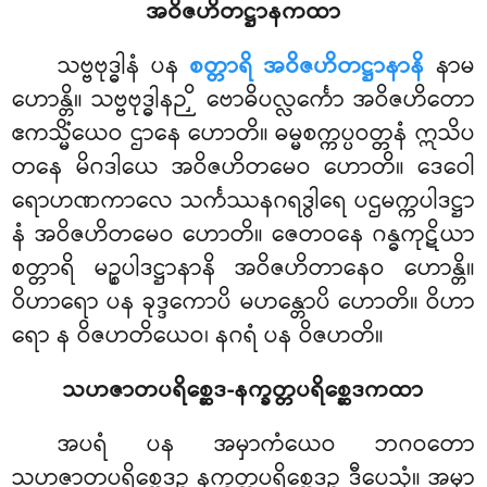
အဝိဇဟိတဋ္ဌာနကထာ
သဗ္ဗဗုဒ္ဓါနံ ပန
စတ္တာရိ အဝိဇဟိတဋ္ဌာနာနိ
နာမ
ဟောန္တိ။ သဗ္ဗဗုဒ္ဓါနဉှိ
ဗောဓိပလ္လင်္ကော အဝိဇဟိတော
ဧကသ္မိံယေဝ ဌာနေ ဟောတိ။ ဓမ္မစက္ကပ္ပဝတ္တနံ ဣသိပ
တနေ မိဂဒါယေ အဝိဇဟိတမေဝ ဟောတိ။ ဒေဝေါ
ရောဟဏကာလေ သင်္ကဿနဂရဒွါရေ ပဌမက္ကပါဒဋ္ဌာ
နံ အဝိဇဟိတမေဝ ဟောတိ။ ဇေတဝနေ ဂန္ဓကုဋိယာ
စတ္တာရိ မဉ္စပါဒဋ္ဌာနာနိ အဝိဇဟိတာနေဝ ဟောန္တိ။
ဝိဟာရော ပန ခုဒ္ဒကောပိ မဟန္တောပိ ဟောတိ။ ဝိဟာ
ရော န ဝိဇဟတိယေဝ၊ နဂရံ ပန ဝိဇဟတိ။
သဟဇာတပရိစ္ဆေဒ-နက္ခတ္တပရိစ္ဆေဒကထာ
အပရံ ပန အမှာကံယေဝ ဘဂဝတော
သဟဇာတပရိစ္ဆေဒဉ္စ နက္ခတ္တပရိစ္ဆေဒဉ္စ ဒီပေသုံ။ အမှာ