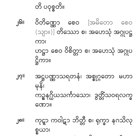
တိ ပဝုစ္စတိ။
။
ဝိတိဏ္ဏော စေဝ
[အမိတော စေဝ
၂၆
(သျာ။)]
တိဿော စ၊ အဟေသုံ အဂ္ဂုပဋ္ဌ
ကာ၊
ဟဋ္ဌာ စေဝ ဝိစိတ္တာ စ၊ အဟေသုံ အဂ္ဂုပ
ဋ္ဌိကာ။
။
အဋ္ဌပဏ္ဏာသရတနံ၊ အစ္စုဂ္ဂတော မဟာ
၂၇
မုနိ၊
ကဉ္စနဂ္ဃိယသင်္ကာသော၊ ဒွတ္တိံသဝရလက္ခ
ဏော။
။
ကုဋ္ဋာ
ကဝါဋာ ဘိတ္တီ စ၊ ရုက္ခာ နဂသိလု
၂၈
စ္စယာ၊