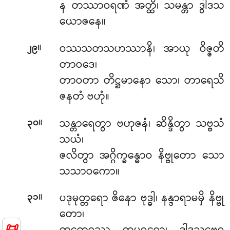
န တဿာဝရဏံ အတ္ထိ၊ သမန္တာ ဒွါဒသ
ယောဇနေ။
။
ဝဿသတသဟဿာနိ၊ အာယု ဝိဇ္ဇတိ
၂၉
တာဝဒေ၊
တာဝတာ တိဋ္ဌမာနော သော၊ တာရေသိ
ဇနတံ ဗဟုံ။
။
သန္တာရေတွာ ဗဟုဇနံ၊ ဆိန္ဒိတွာ သဗ္ဗသံ
၃၀
သယံ၊
ဇလိတွာ အဂ္ဂိက္ခန္ဓောဝ နိဗ္ဗုတော သော
သသာဝကော။
။
ပဒုမုတ္တရော ဇိနော ဗုဒ္ဓါ၊ နန္ဒာရာမမှိ နိဗ္ဗု
၃၁
တော၊
📜