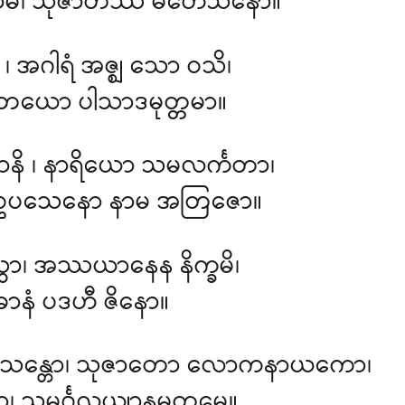
ာမ၊ သုဇာတဿ မဟေသိနော။
ိ
၊ အဂါရံ အဇ္ဈ သော ဝသိ၊
ာ၊ တယော ပါသာဒမုတ္တမာ။
နိ
၊ နာရိယော သမလင်္ကတာ၊
ရီ၊ ဥပသေနော နာမ အတြဇော။
ိသွာ၊ အဿယာနေန နိက္ခမိ၊
ာနံ ပဒဟီ ဇိနော။
ာ သန္တော၊ သုဇာတော လောကနာယကော၊
ာ၊ သုမင်္ဂလုယျာနမုတ္တမေ။