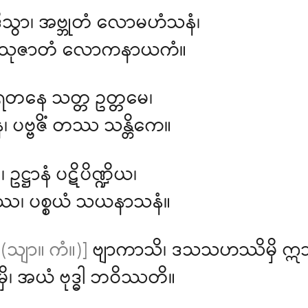
ိသွာ၊ အဗ္ဘုတံ လောမဟံသနံ၊
သော၊ သုဇာတံ လောကနာယကံ။
 ရတနေ သတ္တ ဥတ္တမေ၊
န၊ ပဗ္ဗဇိံ တဿ သန္တိကေ။
္ဌာနံ ပဋိပိဏ္ဍိယ၊
္ဃဿ၊ ပစ္စယံ သယနာသနံ။
(သျာ။ ကံ။)]
ဗျာကာသိ၊ ဒသသဟဿိမှိ ဣ
၊ အယံ ဗုဒ္ဓါ ဘဝိဿတိ။