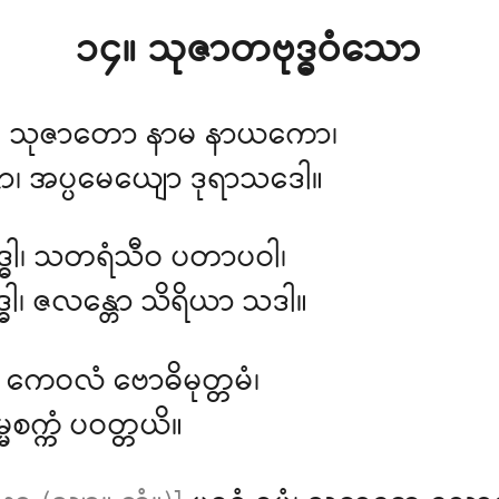
၁၄။ သုဇာတဗုဒ္ဓဝံသော
မှိ၊ သုဇာတော နာမ နာယကော၊
၊ အပ္ပမေယျော ဒုရာသဒေါ။
ဒ္ဓါ၊ သတရံသီဝ ပတာပဝါ၊
္ဓါ၊ ဇလန္တော သိရိယာ သဒါ။
ဓါ၊ ကေဝလံ ဗောဓိမုတ္တမံ၊
္မစက္ကံ ပဝတ္တယိ။