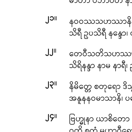
မာတာ ပဘာဝတီ န
၂၁
။
နဝဝဿသဟဿာန
သိရီ ဥပသိရီ နန္ဒေ
၂၂
။
တေဝီသတိသဟဿာ
သိရိနန္ဒာ နာမ နာ
၂၃
။
နိမိတ္တေ စတုရော ဒ
အနူနနဝမာသာနိ၊ ပဓ
၂၄
။
ဗြဟ္မုနာ ယာစိတေ
ဝတ္တိ စက္ကံ မဟာဝီရေ