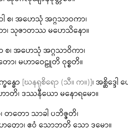
ါ စ၊ အဟေသုံ အဂ္ဂသာဝကာ၊
ာကော၊ သုဇာတဿ မဟေသိနော။
 စ၊ အဟေသုံ အဂ္ဂသာဝိကာ၊
ာ၊ မဟာဝေဠူတိ ဝုစ္စတိ။
္ခန္ဓော
[ဃနရုစိရော (သီ။ က။)]
၊ အစ္ဆိဒ္ဒေ
 ဟောတိ၊ ဒဿနီယော မနောရမော။
တွာ၊ တတော သာခါ ပဘိဇ္ဇတိ၊
ရဟတ္ထော၊ ဧဝံ သောဘတိ သော ဒုမော။