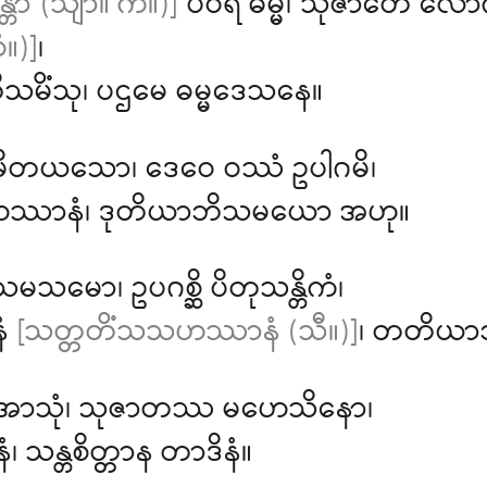
ော (သျာ။ ကံ။)]
ပဝရံ ဓမ္မံ၊ သုဇာတေ 
။)]
၊
မိံသု၊ ပဌမေ ဓမ္မဒေသနေ။
ိတယသော၊ ဒေဝေ ဝဿံ ဥပါဂမိ၊
ာနံ၊ ဒုတိယာဘိသမယော အဟု။
မော၊ ဥပဂစ္ဆိ ပိတုသန္တိကံ၊
ံ
[သတ္တတိံသသဟဿာနံ (သီ။)]
၊ တတိယာ
 အာသုံ၊ သုဇာတဿ မဟေသိနော၊
 သန္တစိတ္တာန တာဒိနံ။