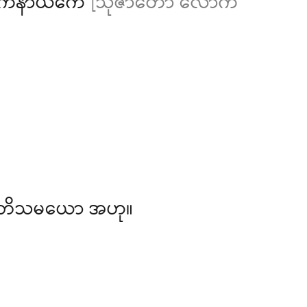
လောကနာယကေ
[သုဇာတော လောက
ဘိသမယော အဟု။