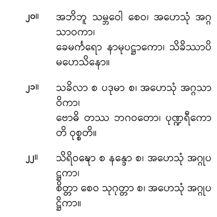
။
အဘိဘူ သမ္ဘဝေါ စေဝ၊ အဟေသုံ အဂ္ဂ
၂၀
သာဝကာ၊
ခေမင်္ကရော နာမုပဋ္ဌာကော၊ သိခိဿာပိ
မဟေသိနော။
။
သခိလာ စ ပဒုမာ စ၊ အဟေသုံ အဂ္ဂသာ
၂၁
ဝိကာ၊
ဗောဓိ တဿ ဘဂဝတော၊ ပုဏ္ဍရီကော
တိ ဝုစ္စတိ။
။
သိရိဝဍ္ဎော စ နန္ဒော စ၊ အဟေသုံ အဂ္ဂုပ
၂၂
ဋ္ဌကာ၊
စိတ္တာ စေဝ သုဂုတ္တာ စ၊ အဟေသုံ အဂ္ဂုပ
ဋ္ဌိကာ။