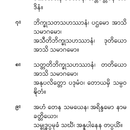
ဒိနံ။
။
ဘိက္ခုသတသဟဿာနံ၊ ပဌမော အာသိ
၇
သမာဂမော၊
အသီတိဘိက္ခုသဟဿာနံ၊ ဒုတိယော
အာသိ သမာဂမော။
။
သတ္တတိဘိက္ခုသဟဿာနံ၊ တတိယော
၈
အာသိ သမာဂမော၊
အနုပလိတ္တော ပဒုမံဝ၊ တောယမှိ သမ္ပဝ
ဍ္ဎိတံ။
။
အဟံ တေန သမယေန၊ အရိန္ဒမော နာမ
၉
ခတ္တိယော၊
သမ္ဗုဒ္ဓပ္ပမုခံ သင်္ဃံ၊ အန္နပါနေန တပ္ပယိံ။