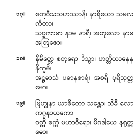
။
စတုဝီသသဟဿာနိ၊ နာရိယော သမလ
၁၇
င်္ကတာ၊
သဗ္ဗကာမာ နာမ နာရီ၊ အတုလော နာမ
အတြဇော။
။
နိမိတ္တေ စတုရော ဒိသွာ၊ ဟတ္ထိယာနေန
၁၈
နိက္ခမိ၊
အဋ္ဌမာသံ ပဓာနစာရံ၊ အစရီ ပုရိသုတ္တ
မော။
။
ဗြဟ္မုနာ
ယာစိတော သန္တော၊ သိခီ လော
၁၉
ကဂ္ဂနာယကော၊
ဝတ္တိ စက္ကံ မဟာဝီရော၊ မိဂဒါယေ နရုတ္တ
မော။