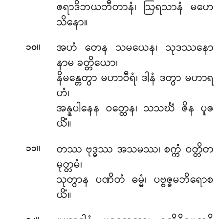
ဇရာဒိဘယဘီတာနံ၊ ဩရသာနံ မဟေ
သိနော။
။
အဟံ တေန သမယေန၊ သုဒဿနော
၁၀
နာမ ခတ္တိယော၊
နိမန္တေတွာ မဟာဝီရံ၊ ဒါနံ ဒတွာ မဟာရ
ဟံ၊
အန္နပါနေန ဝတ္ထေန၊ သသင်္ဃံ ဇိန ပူဇ
ယိံ။
။
တဿ ဗုဒ္ဓဿ အသမဿ၊ စက္ကံ ဝတ္တိတ
၁၁
မုတ္တမံ၊
သုတွာန ပဏိတံ ဓမ္မံ၊ ပဗ္ဗဇ္ဇမဘိရောစ
ယိံ။