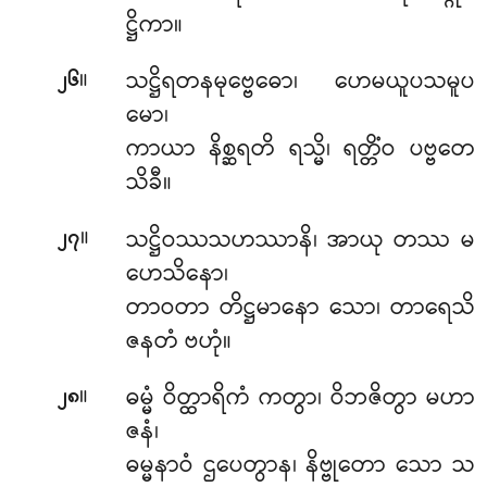
ဋ္ဌိကာ။
။
သဋ္ဌိရတနမုဗ္ဗေဓော၊ ဟေမယူပသမူပ
၂၆
မော၊
ကာယာ နိစ္ဆရတိ ရသ္မိ၊ ရတ္တိံဝ ပဗ္ဗတေ
သိခီ။
။
သဋ္ဌိဝဿသဟဿာနိ၊ အာယု တဿ မ
၂၇
ဟေသိနော၊
တာဝတာ တိဋ္ဌမာနော သော၊ တာရေသိ
ဇနတံ ဗဟုံ။
။
ဓမ္မံ
ဝိတ္ထာရိကံ ကတွာ၊ ဝိဘဇိတွာ မဟာ
၂၈
ဇနံ၊
ဓမ္မနာဝံ ဌပေတွာန၊ နိဗ္ဗုတော သော သ